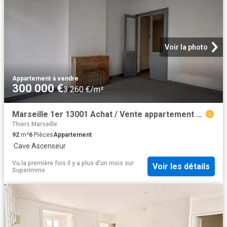
Voir la photo
Appartement
·
à vendre
300 000 €
3 260 €/m²
Marseille 1er 13001 Achat / Vente appartement 6 pièces t6
Thiers Marseille
92
m²
6
Pièces
Appartement
·
Cave
·
Ascenseur
Vu la première fois il y a plus d'un mois
sur
Voir les détails
Superimmo