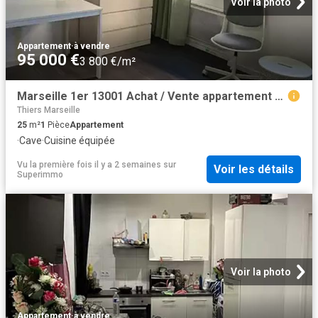
Voir la photo
Appartement
·
à vendre
95 000 €
3 800 €/m²
Marseille 1er 13001 Achat / Vente appartement 1 pièce t1 cave
Thiers Marseille
25
m²
1
Pièce
Appartement
·
Cave
·
Cuisine équipée
Vu la première fois il y a 2 semaines
sur
Voir les détails
Superimmo
Voir la photo
Appartement
·
à vendre