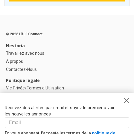
© 2026 Lifull Connect
Nestoria
Travaillez avec nous
À propos
Contactez-Nous
Politique légale
Vie Privée/Termes d'Utilisation
Politique de confidentialité
Politique de Cookies
Recevez des alertes par email et soyez le premier à voir
Paramètres des cookies
les nouvelles annonces
Aide
FAQ
En vous abonnant, j'accepte les termes de la
politique de