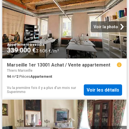
Voir la photo
Appartement
·
à vendre
339 000 €
3 606 €/m²
Marseille 1er 13001 Achat / Vente appartement
Thiers Marseille
94
m²
2
Pièces
Appartement
Vu la première fois il y a plus d'un mois
sur
Voir les détails
Superimmo