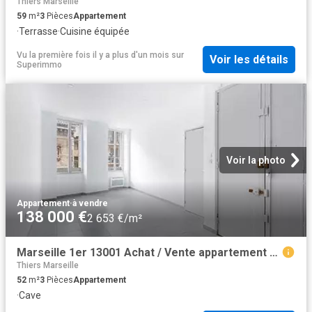
Thiers Marseille
59
m²
3
Pièces
Appartement
·
Terrasse
·
Cuisine équipée
Vu la première fois il y a plus d'un mois
sur
Voir les détails
Superimmo
Voir la photo
Appartement
·
à vendre
138 000 €
2 653 €/m²
Marseille 1er 13001 Achat / Vente appartement 3 pièces t3 cave
Thiers Marseille
52
m²
3
Pièces
Appartement
·
Cave