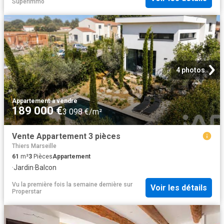
Superimmo
4 photos
Appartement
·
à vendre
189 000 €
3 098 €/m²
Vente Appartement 3 pièces
Thiers Marseille
61
m²
3
Pièces
Appartement
·
Jardin
·
Balcon
Vu la première fois la semaine dernière
sur
Voir les détails
Properstar