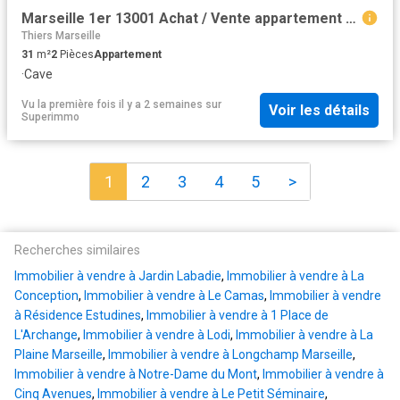
Marseille 1er 13001 Achat / Vente appartement 2 pièces t2 au dernier étage cave
Thiers Marseille
31
m²
2
Pièces
Appartement
·
Cave
Vu la première fois il y a 2 semaines
sur
Voir les détails
Superimmo
1
2
3
4
5
>
Recherches similaires
Immobilier à vendre à Jardin Labadie
,
Immobilier à vendre à La
Conception
,
Immobilier à vendre à Le Camas
,
Immobilier à vendre
à Résidence Estudines
,
Immobilier à vendre à 1 Place de
L'Archange
,
Immobilier à vendre à Lodi
,
Immobilier à vendre à La
Plaine Marseille
,
Immobilier à vendre à Longchamp Marseille
,
Immobilier à vendre à Notre-Dame du Mont
,
Immobilier à vendre à
Cinq Avenues
,
Immobilier à vendre à Le Petit Séminaire
,