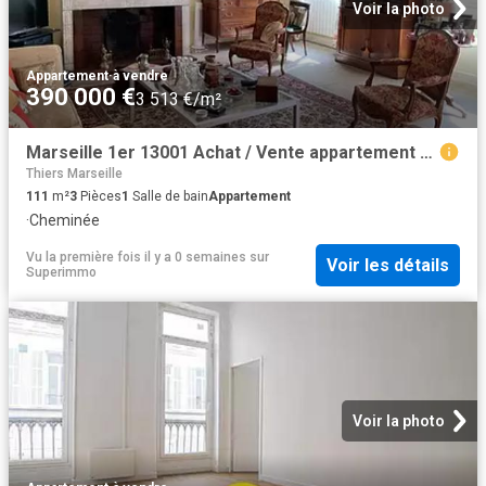
Voir la photo
Appartement
·
à vendre
390 000 €
3 513 €/m²
Marseille 1er 13001 Achat / Vente appartement 3 pièces t3 au dernier étage
Thiers Marseille
111
m²
3
Pièces
1
Salle de bain
Appartement
·
Cheminée
Vu la première fois il y a 0 semaines
sur
Voir les détails
Superimmo
Voir la photo