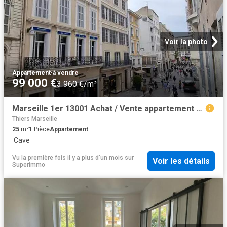
Voir la photo
Appartement
·
à vendre
99 000 €
3 960 €/m²
Marseille 1er 13001 Achat / Vente appartement 1 pièce t1
Thiers Marseille
25
m²
1
Pièce
Appartement
·
Cave
Vu la première fois il y a plus d'un mois
sur
Voir les détails
Superimmo