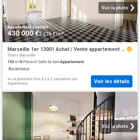
Voir la photo
Appartement
·
à vendre
430 000 €
2 239 €/m²
Marseille 1er 13001 Achat / Vente appartement 6 pièces t6
Thiers Marseille
192
m²
6
Pièces
1
Salle de bain
Appartement
·
Ascenseur
Vu la première fois il y a 2 semaines
sur
Voir les détails
Superimmo
Voir la photo