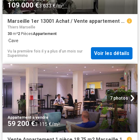
109 000 €
3 633 €/m²
Marseille 1er 13001 Achat / Vente appartement 2 pièces t2 cave
Thiers Marseille
30
m²
2
Pièces
Appartement
·
Cave
Vu la première fois il y a plus d'un mois
sur
Voir les détails
Superimmo
7 photos
Appartement
·
à vendre
59 200 €
3 115 €/m²
Vente Appartement 1 pièce 18.75 m2 Marseille 1er