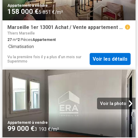
Appartement
·
à vendre
158 000 €
5 851 €/m²
Marseille 1er 13001 Achat / Vente appartement 2 pièces t2
Thiers Marseille
27
m²
2
Pièces
Appartement
·
Climatisation
Vu la première fois il y a plus d'un mois
sur
Voir les détails
Superimmo
Voir la photo
Appartement
·
à vendre
99 000 €
3 193 €/m²