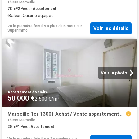
Thiers Marseille
78
m²
2
Pièces
Appartement
·
Balcon
·
Cuisine équipée
Vu la première fois il y a plus d'un mois
sur
Voir les détails
Superimmo
Voir la photo
Appartement
·
à vendre
50 000 €
2 500 €/m²
Marseille 1er 13001 Achat / Vente appartement 1 pièce t1
Thiers Marseille
20
m²
1
Pièce
Appartement
Vu la première fois il y a 2 semaines
sur