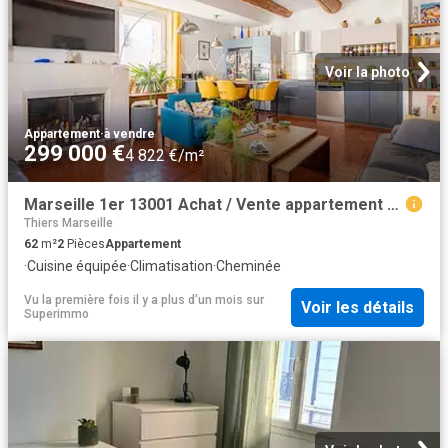
Voir la photo
Appartement
·
à vendre
299 000 €
4 822 €/m²
Marseille 1er 13001 Achat / Vente appartement 2 pièces t2
Thiers Marseille
62
m²
2
Pièces
Appartement
·
Cuisine équipée
·
Climatisation
·
Cheminée
Vu la première fois il y a plus d'un mois
sur
Voir les détails
Superimmo