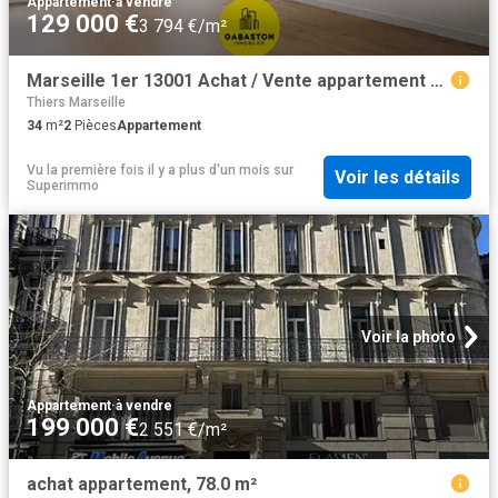
Appartement
·
à vendre
129 000 €
3 794 €/m²
Marseille 1er 13001 Achat / Vente appartement 2 pièces t2
Thiers Marseille
34
m²
2
Pièces
Appartement
Vu la première fois il y a plus d'un mois
sur
Voir les détails
Superimmo
Voir la photo
Appartement
·
à vendre
199 000 €
2 551 €/m²
achat appartement, 78.0 m²