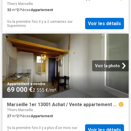
Thiers Marseille
32
m²
2
Pièces
Appartement
Vu la première fois il y a 2 semaines
sur
Voir les détails
Superimmo
Voir la photo
Appartement
·
à vendre
69 000 €
2 555 €/m²
Marseille 1er 13001 Achat / Vente appartement 2 pièces t2
Thiers Marseille
27
m²
2
Pièces
Appartement
Vu la première fois il y a plus d'un mois
sur
Voir les détails