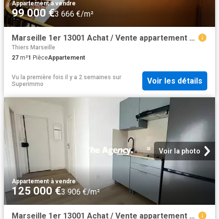
Appartement
·
à vendre
99 000 €
3 666 €/m²
Marseille 1er 13001 Achat / Vente appartement 1 pièce t1
Thiers Marseille
27
m²
1
Pièce
Appartement
Vu la première fois il y a 2 semaines
sur
Voir les détails
Superimmo
Voir la photo
Appartement
·
à vendre
125 000 €
3 906 €/m²
Marseille 1er 13001 Achat / Vente appartement 2 pièces t2