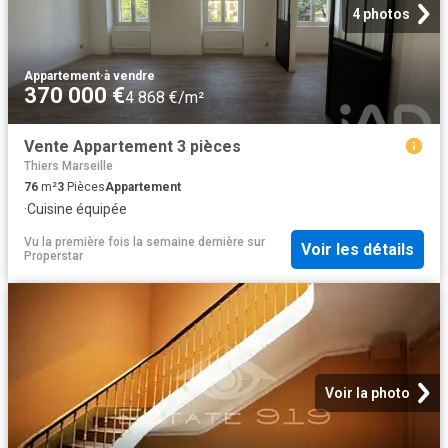
4 photos
Appartement
·
à vendre
370 000 €
4 868 €/m²
Vente Appartement 3 pièces
Thiers Marseille
76
m²
3
Pièces
Appartement
·
Cuisine équipée
Vu la première fois la semaine dernière
sur
Voir les détails
Properstar
Voir la photo