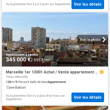
Voir les détails
Vu la première fois il y a 5 jours
sur
Superimmo
Voir la photo
Appartement
·
à vendre
345 000 €
2 695 €/m²
Marseille 1er 13001 Achat / Vente appartement 5 pièces t5 cave balcon
Thiers Marseille
128
m²
5
Pièces
1
Salle de bain
Appartement
·
Cave
·
Balcon
Vu la première fois il y a plus d'un mois
sur
Voir les détails
Superimmo