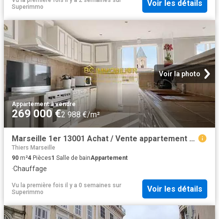
Voir les détails
Superimmo
Voir la photo
Appartement
·
à vendre
269 000 €
2 988 €/m²
Marseille 1er 13001 Achat / Vente appartement 4 pièces t4
Thiers Marseille
90
m²
4
Pièces
1
Salle de bain
Appartement
·
Chauffage
Vu la première fois il y a 0 semaines
sur
Voir les détails
Superimmo