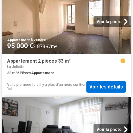
Voir la photo
Appartement
·
à vendre
95 000 €
2 878 €/m²
Appartement 2 pièces 33 m²
La Joliette
33
m²
2
Pièces
Appartement
Vu la première fois il y a plus d'un mois
sur
Bien
Voir les détails
´ici
Voir la photo