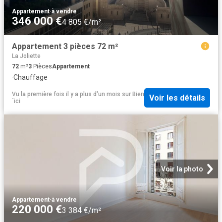
Appartement
·
à vendre
346 000 €
4 805 €/m²
Appartement 3 pièces 72 m²
La Joliette
72
m²
3
Pièces
Appartement
·
Chauffage
Vu la première fois il y a plus d'un mois
sur
Bien
Voir les détails
´ici
Voir la photo
Appartement
·
à vendre
220 000 €
3 384 €/m²