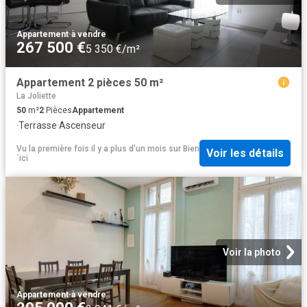
Appartement
·
à vendre
267 500 €
5 350 €/m²
Appartement 2 pièces 50 m²
La Joliette
50
m²
2
Pièces
Appartement
·
Terrasse
·
Ascenseur
Vu la première fois il y a plus d'un mois
sur
Bien
Voir les détails
´ici
Voir la photo
Appartement
·
à vendre