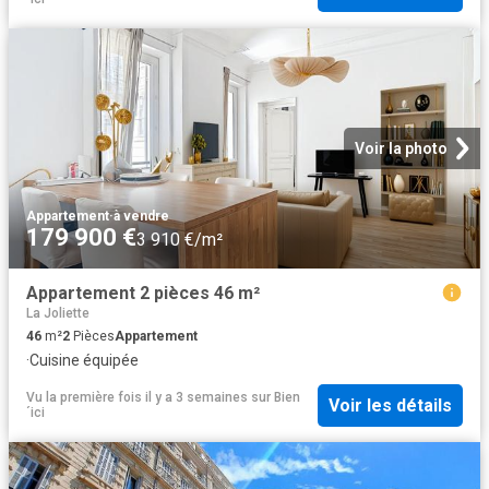
Voir la photo
Appartement
·
à vendre
179 900 €
3 910 €/m²
Appartement 2 pièces 46 m²
La Joliette
46
m²
2
Pièces
Appartement
·
Cuisine équipée
Vu la première fois il y a 3 semaines
sur
Bien
Voir les détails
´ici