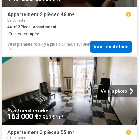
Appartement 2 pièces 46 m²
La Joliette
46
m²
2
Pièces
Appartement
·
Cuisine équipée
Vu la première fois il y a plus d'un mois
sur
Bien
Voir les détails
´ici
Voir la photo
Appartement
·
à vendre
163 000 €
2 963 €/m²
Appartement 3 pièces 55 m²
La Joliette