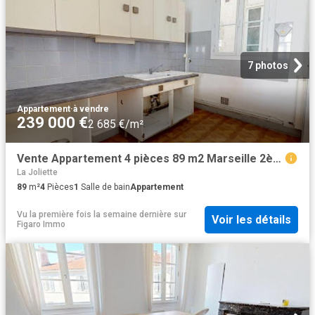
7 photos
Appartement
·
à vendre
239 000 €
2 685 €/m²
Vente Appartement 4 pièces 89 m2 Marseille 2ème
La Joliette
89
m²
4
Pièces
1
Salle de bain
Appartement
Vu la première fois la semaine dernière
sur
Voir les détails
Figaro Immo