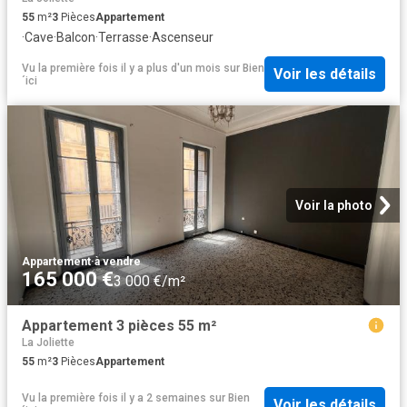
55
m²
3
Pièces
Appartement
·
Cave
·
Balcon
·
Terrasse
·
Ascenseur
Vu la première fois il y a plus d'un mois
sur
Bien
Voir les détails
´ici
Voir la photo
Appartement
·
à vendre
165 000 €
3 000 €/m²
Appartement 3 pièces 55 m²
La Joliette
55
m²
3
Pièces
Appartement
Vu la première fois il y a 2 semaines
sur
Bien
Voir les détails