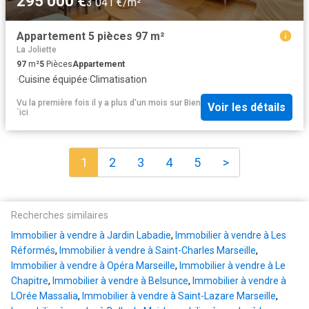
295 000 €
3 041 €/m²
Appartement 5 pièces 97 m²
La Joliette
97
m²
5
Pièces
Appartement
·
Cuisine équipée
·
Climatisation
Vu la première fois il y a plus d'un mois
sur
Bien
Voir les détails
´ici
1
2
3
4
5
>
Recherches similaires
Immobilier à vendre à Jardin Labadie
,
Immobilier à vendre à Les
Réformés
,
Immobilier à vendre à Saint-Charles Marseille
,
Immobilier à vendre à Opéra Marseille
,
Immobilier à vendre à Le
Chapitre
,
Immobilier à vendre à Belsunce
,
Immobilier à vendre à
LOrée Massalia
,
Immobilier à vendre à Saint-Lazare Marseille
,