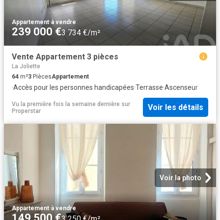
Appartement
·
à vendre
239 000 €
3 734 €/m²
Vente Appartement 3 pièces
La Joliette
64
m²
3
Pièces
Appartement
·
Accès pour les personnes handicapées
·
Terrasse
·
Ascenseur
Vu la première fois la semaine dernière
sur
Voir les détails
Properstar
Voir la photo
Appartement
·
à vendre
149 500 €
3 250 €/m²