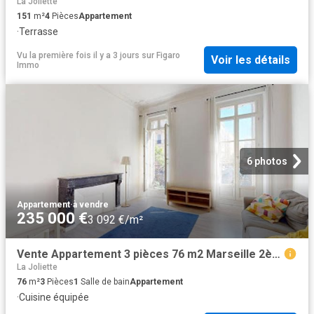
La Joliette
151
m²
4
Pièces
Appartement
·
Terrasse
Vu la première fois il y a 3 jours
sur
Figaro
Voir les détails
Immo
6 photos
Appartement
·
à vendre
235 000 €
3 092 €/m²
Vente Appartement 3 pièces 76 m2 Marseille 2ème
La Joliette
76
m²
3
Pièces
1
Salle de bain
Appartement
·
Cuisine équipée