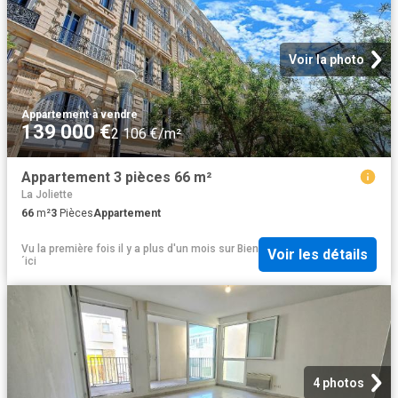
Voir la photo
Appartement
·
à vendre
139 000 €
2 106 €/m²
Appartement 3 pièces 66 m²
La Joliette
66
m²
3
Pièces
Appartement
Vu la première fois il y a plus d'un mois
sur
Bien
Voir les détails
´ici
4 photos