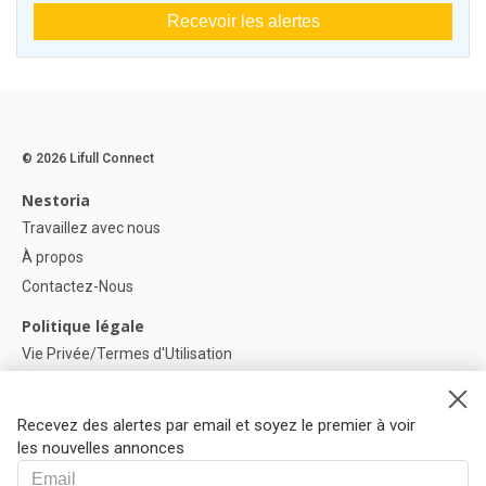
Recevoir les alertes
© 2026 Lifull Connect
Nestoria
Travaillez avec nous
À propos
Contactez-Nous
Politique légale
Vie Privée/Termes d'Utilisation
Politique de confidentialité
Politique de Cookies
Recevez des alertes par email et soyez le premier à voir
Paramètres des cookies
les nouvelles annonces
Aide