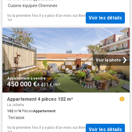
·
Cuisine équipée
·
Cheminée
Vu la première fois il y a plus d'un mois
sur
Bien
Voir les détails
´ici
Voir la photo
Appartement
·
à vendre
450 000 €
4 411 €/m²
Appartement 4 pièces 102 m²
La Joliette
102
m²
4
Pièces
Appartement
·
Terrasse
Vu la première fois il y a plus d'un mois
sur
Bien
Voir les détails
´ici