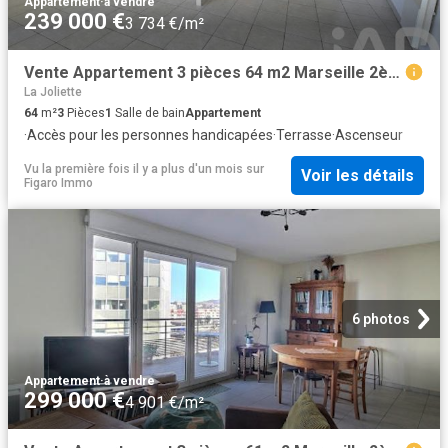
Appartement
·
à vendre
239 000 €
3 734 €/m²
Vente Appartement 3 pièces 64 m2 Marseille 2ème
La Joliette
64
m²
3
Pièces
1
Salle de bain
Appartement
·
Accès pour les personnes handicapées
·
Terrasse
·
Ascenseur
Vu la première fois il y a plus d'un mois
sur
Voir les détails
Figaro Immo
6 photos
Appartement
·
à vendre
299 000 €
4 901 €/m²