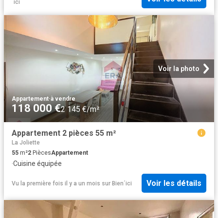
´ici
Voir la photo
Appartement
·
à vendre
118 000 €
2 145 €/m²
Appartement 2 pièces 55 m²
La Joliette
55
m²
2
Pièces
Appartement
·
Cuisine équipée
Voir les détails
Vu la première fois il y a un mois
sur
Bien´ici