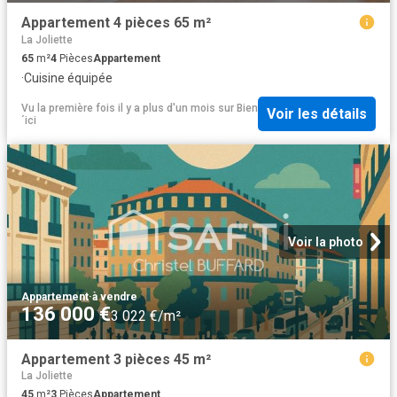
Appartement 4 pièces 65 m²
La Joliette
65
m²
4
Pièces
Appartement
·
Cuisine équipée
Vu la première fois il y a plus d'un mois
sur
Bien
Voir les détails
´ici
Voir la photo
Appartement
·
à vendre
136 000 €
3 022 €/m²
Appartement 3 pièces 45 m²
La Joliette
45
m²
3
Pièces
Appartement