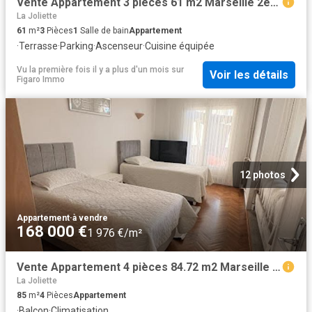
Vente Appartement 3 pièces 61 m2 Marseille 2ème
La Joliette
61
m²
3
Pièces
1
Salle de bain
Appartement
·
Terrasse
·
Parking
·
Ascenseur
·
Cuisine équipée
Vu la première fois il y a plus d'un mois
sur
Voir les détails
Figaro Immo
12 photos
Appartement
·
à vendre
168 000 €
1 976 €/m²
Vente Appartement 4 pièces 84.72 m2 Marseille 2ème
La Joliette
85
m²
4
Pièces
Appartement
·
Balcon
·
Climatisation