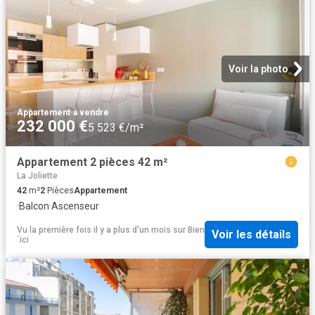
Voir la photo
Appartement
·
à vendre
232 000 €
5 523 €/m²
Appartement 2 pièces 42 m²
La Joliette
42
m²
2
Pièces
Appartement
·
Balcon
·
Ascenseur
Vu la première fois il y a plus d'un mois
sur
Bien
Voir les détails
´ici