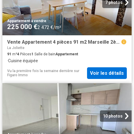
7 photos
Appartement
·
à vendre
225 000 €
2 472 €/m²
Vente Appartement 4 pièces 91 m2 Marseille 2ème
La Joliette
91
m²
4
Pièces
1
Salle de bain
Appartement
·
Cuisine équipée
Vu la première fois la semaine dernière
sur
Voir les détails
Figaro Immo
10 photos