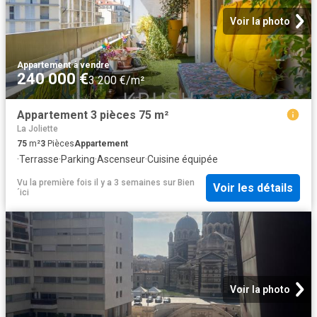
Voir la photo
Appartement
·
à vendre
240 000 €
3 200 €/m²
Appartement 3 pièces 75 m²
La Joliette
75
m²
3
Pièces
Appartement
·
Terrasse
·
Parking
·
Ascenseur
·
Cuisine équipée
Vu la première fois il y a 3 semaines
sur
Bien
Voir les détails
´ici
Voir la photo