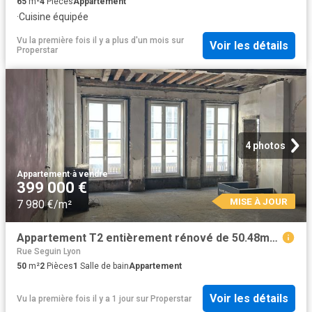
65
m²
4
Pièces
Appartement
·
Cuisine équipée
Vu la première fois il y a plus d'un mois
sur
Voir les détails
Properstar
4 photos
Appartement
·
à vendre
399 000 €
MISE À JOUR
7 980 €/m²
Appartement T2 entièrement rénové de 50.48m2 rue Mercière !
Rue Seguin Lyon
50
m²
2
Pièces
1
Salle de bain
Appartement
Voir les détails
Vu la première fois il y a 1 jour
sur
Properstar