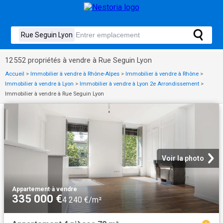
12 552 propriétés à vendre à Rue Seguin Lyon
Accueil
>
Immobilier à vendre à Rhône-Alpes
>
Immobilier à vendre à Rhône
>
Immobilier à vendre à Lyon
>
Immobilier à vendre à Lyon 2e Arrondissement
>
Immobilier à vendre à Rue Seguin Lyon
Voir la photo
Appartement
·
à vendre
335 000 €
4 240 €/m²