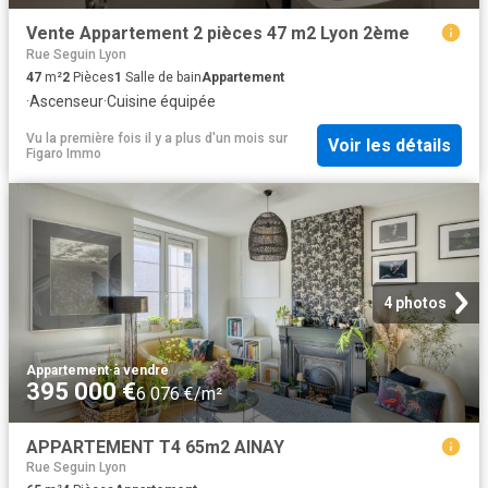
Vente Appartement 2 pièces 47 m2 Lyon 2ème
Rue Seguin Lyon
47
m²
2
Pièces
1
Salle de bain
Appartement
·
Ascenseur
·
Cuisine équipée
Vu la première fois il y a plus d'un mois
sur
Voir les détails
Figaro Immo
4 photos
Appartement
·
à vendre
395 000 €
6 076 €/m²
APPARTEMENT T4 65m2 AINAY
Rue Seguin Lyon