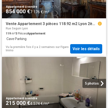
Appartement
·
à vendre
854 000 €
7 176 €/m²
Vente Appartement 3 pièces 118.92 m2 Lyon 2ème
Rue Seguin Lyon
119
m²
3
Pièces
Appartement
·
Cave
·
Parking
Vu la première fois il y a 2 semaines
sur
Figaro
Voir les détails
Immo
5 photos
Appartement
·
à vendre
215 000 €
4 574 €/m²