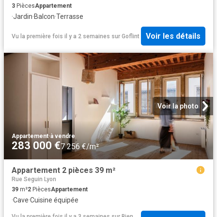
3
Pièces
Appartement
·
Jardin
·
Balcon
·
Terrasse
Voir les détails
Vu la première fois il y a 2 semaines
sur
Goflint
Voir la photo
Appartement
·
à vendre
283 000 €
7 256 €/m²
Appartement 2 pièces 39 m²
Rue Seguin Lyon
39
m²
2
Pièces
Appartement
·
Cave
·
Cuisine équipée
Vu la première fois il y a 3 semaines
sur
Bien