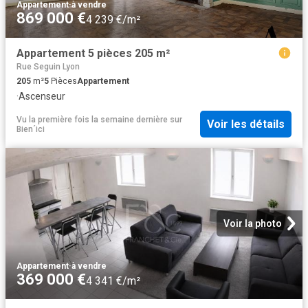
Appartement
·
à vendre
869 000 €
4 239 €/m²
Appartement 5 pièces 205 m²
Rue Seguin Lyon
205
m²
5
Pièces
Appartement
·
Ascenseur
Vu la première fois la semaine dernière
sur
Voir les détails
Bien´ici
Voir la photo
Appartement
·
à vendre
369 000 €
4 341 €/m²