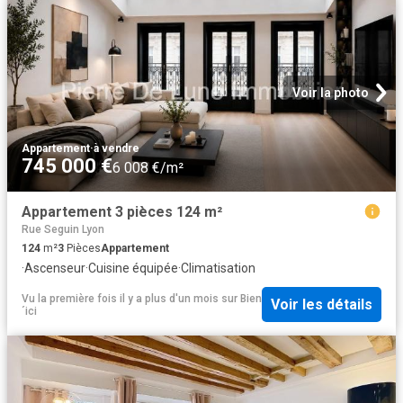
Voir la photo
Appartement
·
à vendre
745 000 €
6 008 €/m²
Appartement 3 pièces 124 m²
Rue Seguin Lyon
124
m²
3
Pièces
Appartement
·
Ascenseur
·
Cuisine équipée
·
Climatisation
Vu la première fois il y a plus d'un mois
sur
Bien
Voir les détails
´ici