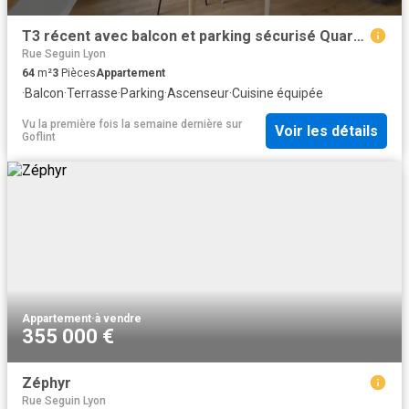
T3 récent avec balcon et parking sécurisé Quartier Conflue
Rue Seguin Lyon
64
m²
3
Pièces
Appartement
·
Balcon
·
Terrasse
·
Parking
·
Ascenseur
·
Cuisine équipée
Vu la première fois la semaine dernière
sur
Voir les détails
Goflint
Appartement
·
à vendre
355 000 €
Zéphyr
Rue Seguin Lyon