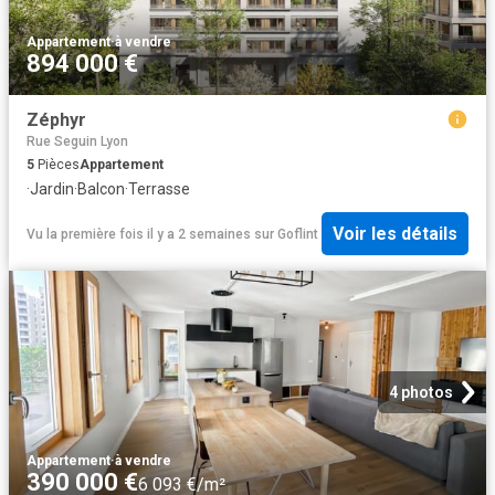
Appartement
·
à vendre
894 000 €
Zéphyr
Rue Seguin Lyon
5
Pièces
Appartement
·
Jardin
·
Balcon
·
Terrasse
Voir les détails
Vu la première fois il y a 2 semaines
sur
Goflint
4 photos
Appartement
·
à vendre
390 000 €
6 093 €/m²