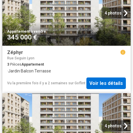
4 photos
Appartement
·
à vendre
345 000 €
Zéphyr
Rue Seguin Lyon
3
Pièces
Appartement
·
Jardin
·
Balcon
·
Terrasse
Voir les détails
Vu la première fois il y a 2 semaines
sur
Goflint
4 photos