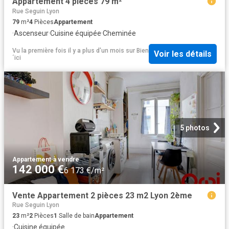
Appartement 4 pièces 79 m²
Rue Seguin Lyon
79
m²
4
Pièces
Appartement
·
Ascenseur
·
Cuisine équipée
·
Cheminée
Vu la première fois il y a plus d'un mois
sur
Bien
Voir les détails
´ici
5 photos
Appartement
·
à vendre
142 000 €
6 173 €/m²
Vente Appartement 2 pièces 23 m2 Lyon 2ème
Rue Seguin Lyon
23
m²
2
Pièces
1
Salle de bain
Appartement
·
Cuisine équipée