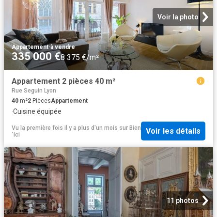
Voir la photo
Appartement
·
à vendre
335 000 €
8 375 €/m²
Appartement 2 pièces 40 m²
Rue Seguin Lyon
40
m²
2
Pièces
Appartement
·
Cuisine équipée
Vu la première fois il y a plus d'un mois
sur
Bien
Voir les détails
´ici
11 photos