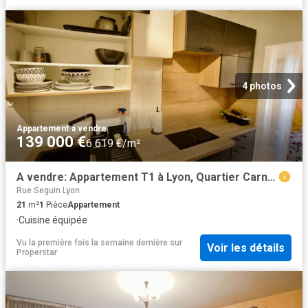
4 photos
Appartement
·
à vendre
139 000 €
6 619 €/m²
A vendre: Appartement T1 à Lyon, Quartier Carnot
Rue Seguin Lyon
21
m²
1
Pièce
Appartement
·
Cuisine équipée
Vu la première fois la semaine dernière
sur
Voir les détails
Properstar