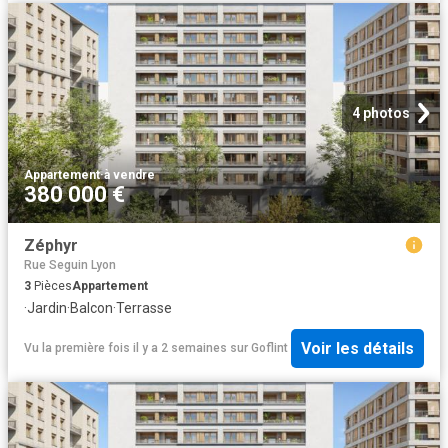
4 photos
Appartement
·
à vendre
380 000 €
Zéphyr
Rue Seguin Lyon
3
Pièces
Appartement
·
Jardin
·
Balcon
·
Terrasse
Voir les détails
Vu la première fois il y a 2 semaines
sur
Goflint