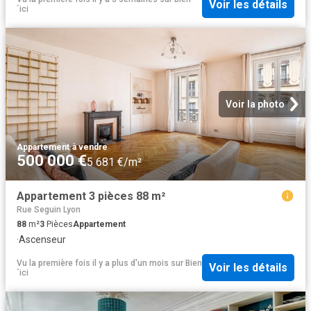
Voir les détails
´ici
Voir la photo
Appartement
·
à vendre
500 000 €
5 681 €/m²
Appartement 3 pièces 88 m²
Rue Seguin Lyon
88
m²
3
Pièces
Appartement
·
Ascenseur
Vu la première fois il y a plus d'un mois
sur
Bien
Voir les détails
´ici