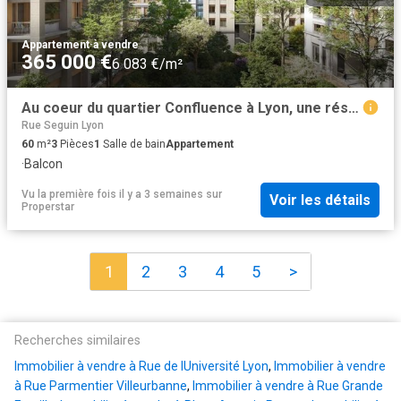
Appartement
·
à vendre
365 000 €
6 083 €/m²
Au coeur du quartier Confluence à Lyon, une résidence végétalisée dans l'air du temps
Rue Seguin Lyon
60
m²
3
Pièces
1
Salle de bain
Appartement
·
Balcon
Vu la première fois il y a 3 semaines
sur
Voir les détails
Properstar
1
2
3
4
5
>
Recherches similaires
Immobilier à vendre à Rue de lUniversité Lyon
,
Immobilier à vendre
à Rue Parmentier Villeurbanne
,
Immobilier à vendre à Rue Grande