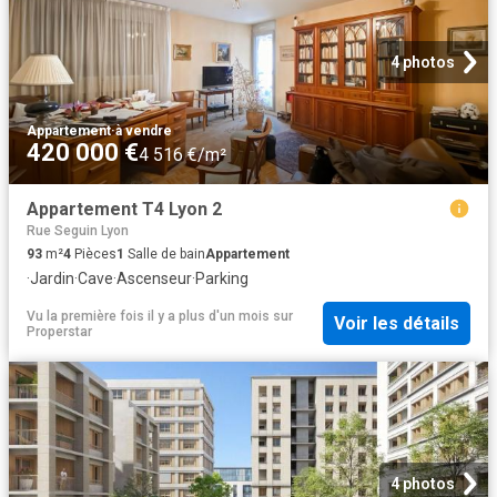
4 photos
Appartement
·
à vendre
420 000 €
4 516 €/m²
Appartement T4 Lyon 2
Rue Seguin Lyon
93
m²
4
Pièces
1
Salle de bain
Appartement
·
Jardin
·
Cave
·
Ascenseur
·
Parking
Vu la première fois il y a plus d'un mois
sur
Voir les détails
Properstar
4 photos