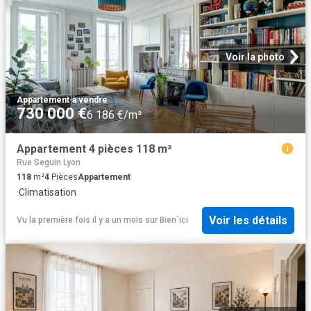
Voir la photo
Appartement
·
à vendre
730 000 €
6 186 €/m²
Appartement 4 pièces 118 m²
Rue Seguin Lyon
118
m²
4
Pièces
Appartement
·
Climatisation
Voir les détails
Vu la première fois il y a un mois
sur
Bien´ici