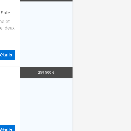
Salle
me et
ie, deux
étails
259 500 €
étails