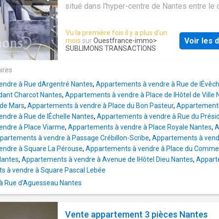
situé dans l'hyper-centre de Nantes entre le 
également son grand balcon terrasse, idéal
Cambronne et la place Graslin. Ce havre de pa
orienté, qui permet de profiter pleinement du 
charme de l'ancien, modernité et confort. Sur
tout au long de la journée dans un cadre agré
Vu la première fois il y a plus d'un
niveaux, il se compose au premier d'entre eux
proximité immédiate des commerces, des éc
Voir les d
mois
sur
Ouestfrance-immo
>
grande entrée pouvant faire également office
SUBLIMONS TRANSACTIONS
des transports, cet appartement bénéficie d’
rangement ou espace détente-bureau, d'un sé
de vie pratique et recherché en plein cœur d
ires
d'une suite parentale et d'une seconde cham
Nantes. Ce bien rare allie
avec salle d'eau et wc. L'aménagement d'une
endre à Rue dArgentré Nantes
,
Appartements à vendre à Rue de lÉvêc
troisième chambre y est possible. A l'étage 
ant Charcot Nantes
,
Appartements à vendre à Place de lHôtel de Ville
trouverez un séjour spacieux de 58 m², baig
de Mars
,
Appartements à vendre à Place du Bon Pasteur
,
Appartements
lumière naturelle, donnant sur une terrasse d
ndre à Rue de lÉchelle Nantes
,
Appartements à vendre à Rue du Présid
véritable écrin de verdure, exposée Sud-Est, 
endre à Place Viarme
,
Appartements à vendre à Place Royale Nantes
,
A
parfait pour recevoir vos proches ou vous d
partements à vendre à Passage Crébillon-Scribe
,
Appartements à vend
en famille. On y trouve également la cuisine, 
endre à Square La Pérouse
,
Appartements à vendre à Place du Comme
aménagée et équipée, une buanderie et un tr
Nantes
,
Appartements à vendre à Avenue de lHôtel Dieu Nantes
,
Appart
wc. Atout très important pour le centre ville, c
s à vendre à Square Pascal Lebée
appartement bénéficie d'un stationnement int
 à Rue d'Aguesseau Nantes
cour. Une cave de 9 m² vient compléter le tou
man
Vente appartement 3 pièces Nantes