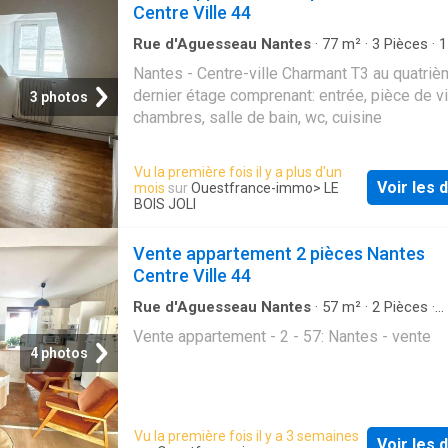
Centre Ville 44
Rue d'Aguesseau Nantes
·
77
m²
·
3
Pièces
·
1
de bain
·
Appartement
Nantes - Centre-ville Charmant T3 au quatriè
dernier étage comprenant: entrée, pièce de v
3 photos
chambres, salle de bain, wc, cuisine
Vu la première fois il y a plus d'un
Voir les d
mois
sur
Ouestfrance-immo
> LE
BOIS JOLI
Vente appartement 2 pièces Nantes
Centre Ville 44
Rue d'Aguesseau Nantes
·
57
m²
·
2
Pièces
·
Appartement
Vente appartement - 2 - 57: Nantes - vente
4 photos
Vu la première fois il y a 3 semaines
Voir les d