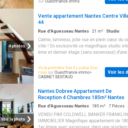
sur
Ouestfrance-immo
Vente appartement Nantes Centre Vill
44
Rue d'Aguesseau Nantes
·
21
m²
·
Studio
Calme, lumineux, jolie vue en plein cœur du c
ville ! En exclusivité ce magnifique studio sit
4 photos
ème et dernier étage (sans ascenseur) d’une
copropriété en bon état et très bien entreten
Situé sur la partie haute de la rue du Calvaire,
Vu la première fois il y a plus d'un
position en deuxième rideau offre un calme a
Voir les d
mois
sur
Ouestfrance-immo
>
Traversant, il bénéficie d’un bel ensoleillemen
CABINET BERTAUD
d’une jolie vue. Appartement en parfait état,
rénovation totale en 2009. Faible consommat
Nantes Dobree Appartement De
énergétique, appartement très bien isolé. Sa
Reception 4 Chambres 185m² Nantes
est de 20,90 m² au sol ( 20,70 m² selon mes
Rue d'Aguesseau Nantes
·
185
m²
·
7
Pièces
·
Carrez). Très faibles charges de copropriété:
Appartement
·
Ascenseur
·
Cuisine équipée
VENDU PAR COLDWELL BANKER FRANKLIN
euros par mois. Taxe foncière 2024: 610 euros
Voir la photo
IMMOBILIER Magnifique appartement de 180
121.000 euros honoraires agence inclus. Prix
1er étage avec ascenseur, dans une résiden
vendeur: 115.000 euros Honoraires de transa