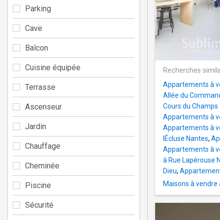
Parking
Cave
Balcon
Cuisine équipée
Recherches simila
Appartements à v
Terrasse
Allée du Command
Ascenseur
Cours du Champs 
Appartements à ve
Jardin
Appartements à v
lÉcluse Nantes
,
Ap
Chauffage
Appartements à v
à Rue Lapérouse 
Cheminée
Dieu
,
Appartement
Maisons à vendre
Piscine
Sécurité