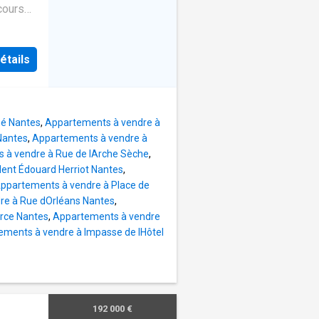
cours
ement
ix allie
soleil
 deux
able. À
, d'une
oles et
étails
 de
un cadre
jour,
e
bre
hé Nantes
,
Appartements à vendre à
vous
 Nantes
,
Appartements à vendre à
né de
 à vendre à Rue de lArche Sèche
,
e 67 m²,
ent Édouard Herriot Nantes
,
et
ppartements à vendre à Place de
étendre
re à Rue dOrléans Nantes
,
ouverte,
rce Nantes
,
Appartements à vendre
oisième
ements à vendre à Impasse de lHôtel
et
érieur
t. Ne
192 000 €