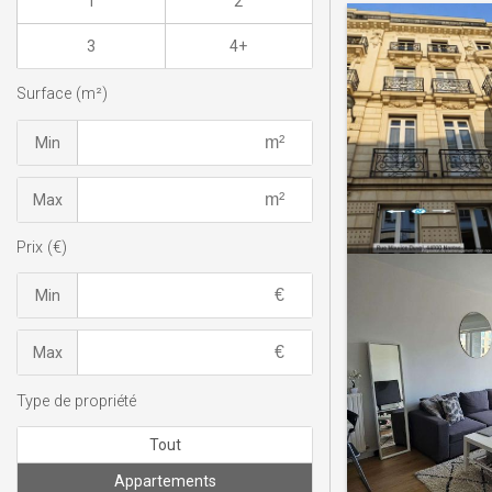
1
2
3
4+
Surface (m²)
Min
Max
Prix (€)
Min
Max
Type de propriété
Tout
Appartements