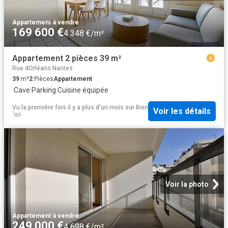
Appartement
·
à vendre
169 600 €
4 348 €/m²
Appartement 2 pièces 39 m²
Rue dOrléans Nantes
39
m²
2
Pièces
Appartement
·
Cave
·
Parking
·
Cuisine équipée
Vu la première fois il y a plus d'un mois
sur
Bien
Voir les détails
´ici
Voir la photo
Appartement
·
à vendre
249 000 €
4 698 €/m²