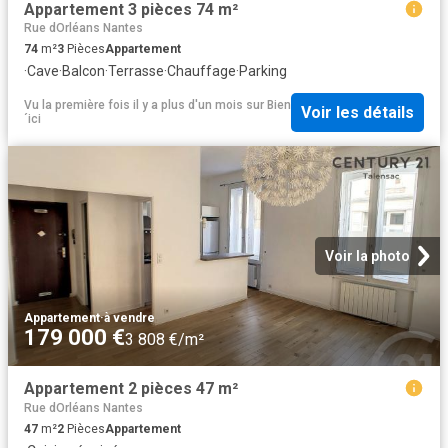
Appartement 3 pièces 74 m²
Rue dOrléans Nantes
74
m²
3
Pièces
Appartement
·
Cave
·
Balcon
·
Terrasse
·
Chauffage
·
Parking
Vu la première fois il y a plus d'un mois
sur
Bien
Voir les détails
´ici
Voir la photo
Appartement
·
à vendre
179 000 €
3 808 €/m²
Appartement 2 pièces 47 m²
Rue dOrléans Nantes
47
m²
2
Pièces
Appartement