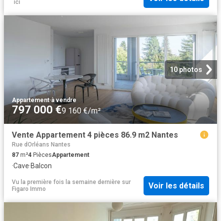
´ici
10 photos
Appartement
·
à vendre
797 000 €
9 160 €/m²
Vente Appartement 4 pièces 86.9 m2 Nantes
Rue dOrléans Nantes
87
m²
4
Pièces
Appartement
·
Cave
·
Balcon
Vu la première fois la semaine dernière
sur
Voir les détails
Figaro Immo