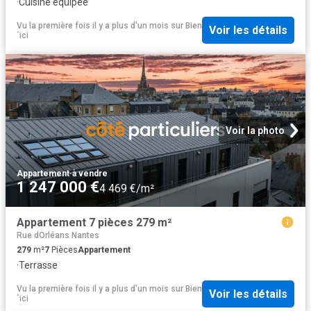
·
Cuisine équipée
Vu la première fois il y a plus d'un mois
sur
Bien
Voir les détails
´ici
Voir la photo
Appartement
·
à vendre
1 247 000 €
4 469 €/m²
Appartement 7 pièces 279 m²
Rue dOrléans Nantes
279
m²
7
Pièces
Appartement
·
Terrasse
Vu la première fois il y a plus d'un mois
sur
Bien
Voir les détails
´ici