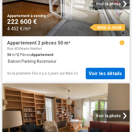
Voir la photo
Appartement
·
à vendre
222 600 €
MISE À JOUR
4 452 €/m²
Appartement 2 pièces 50 m²
Rue dOrléans Nantes
50
m²
2
Pièces
Appartement
·
Balcon
·
Parking
·
Ascenseur
Voir les détails
Vu la première fois il y a 2 jours
sur
Bien´ici
Voir la photo