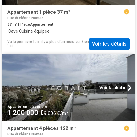
Appartement 1 pièce 37 m²
Rue dOrléans Nantes
37
m²
1
Pièce
Appartement
·
Cave
·
Cuisine équipée
Vu la première fois il y a plus d'un mois
sur
Bien
Voir les détails
´ici
Voir la photo
Appartement
·
à vendre
1 200 000 €
9 836 €/m²
Appartement 4 pièces 122 m²
Rue dOrléans Nantes