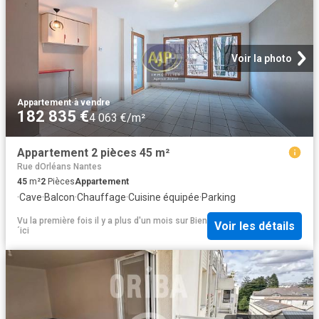
Voir la photo
Appartement
·
à vendre
182 835 €
4 063 €/m²
Appartement 2 pièces 45 m²
Rue dOrléans Nantes
45
m²
2
Pièces
Appartement
·
Cave
·
Balcon
·
Chauffage
·
Cuisine équipée
·
Parking
Vu la première fois il y a plus d'un mois
sur
Bien
Voir les détails
´ici