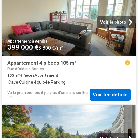
Voir la photo
Appartement
·
à vendre
399 000 €
3 800 €/m²
Appartement 4 pièces 105 m²
Rue dOrléans Nantes
105
m²
4
Pièces
Appartement
·
Cave
·
Cuisine équipée
·
Parking
Vu la première fois il y a plus d'un mois
sur
Bien
Voir les détails
´ici