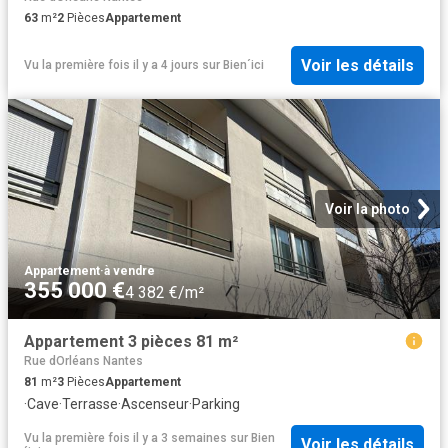
63
m²
2
Pièces
Appartement
Voir les détails
Vu la première fois il y a 4 jours
sur
Bien´ici
Voir la photo
Appartement
·
à vendre
355 000 €
4 382 €/m²
Appartement 3 pièces 81 m²
Rue dOrléans Nantes
81
m²
3
Pièces
Appartement
·
Cave
·
Terrasse
·
Ascenseur
·
Parking
Vu la première fois il y a 3 semaines
sur
Bien
Voir les détails