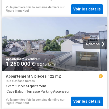
Vu la première fois la semaine dernière
sur
Voir les détails
Figaro ImmoNeuf
4 photos
Appartement
·
à vendre
1 250 000 €
10 245 €/m²
Appartement 5 pièces 122 m2
Rue dOrléans Nantes
122
m²
5
Pièces
Appartement
·
Cave
·
Balcon
·
Terrasse
·
Parking
·
Ascenseur
Vu la première fois la semaine dernière
sur
Voir les détails
Figaro ImmoNeuf