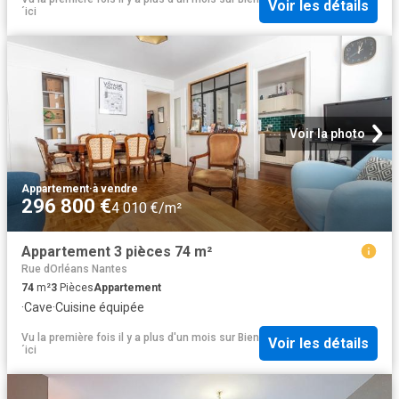
Voir les détails
´ici
Voir la photo
Appartement
·
à vendre
296 800 €
4 010 €/m²
Appartement 3 pièces 74 m²
Rue dOrléans Nantes
74
m²
3
Pièces
Appartement
·
Cave
·
Cuisine équipée
Vu la première fois il y a plus d'un mois
sur
Bien
Voir les détails
´ici