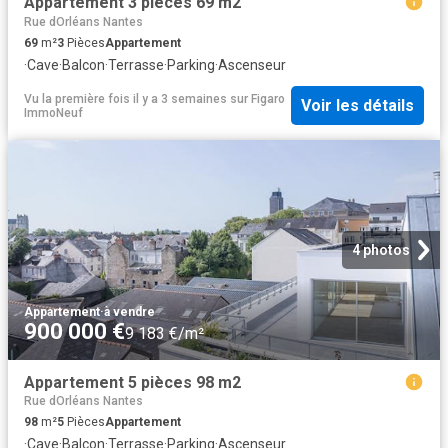
Appartement 3 pièces 69 m2
Rue dOrléans Nantes
69
m²
3
Pièces
Appartement
·
Cave
·
Balcon
·
Terrasse
·
Parking
·
Ascenseur
Vu la première fois il y a 3 semaines
sur
Figaro
Voir les détails
ImmoNeuf
4 photos
Appartement
·
à vendre
900 000 €
9 183 €/m²
Appartement 5 pièces 98 m2
Rue dOrléans Nantes
98
m²
5
Pièces
Appartement
·
Cave
·
Balcon
·
Terrasse
·
Parking
·
Ascenseur