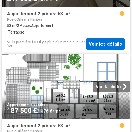
Appartement 2 pièces 53 m²
Rue dOrléans Nantes
53
m²
2
Pièces
Appartement
·
Terrasse
Vu la première fois il y a plus d'un mois
sur
Bien
Voir les détails
´ici
Voir la photo
Appartement
·
à vendre
187 500 €
2 976 €/m²
Appartement 2 pièces 63 m²
Rue dOrléans Nantes