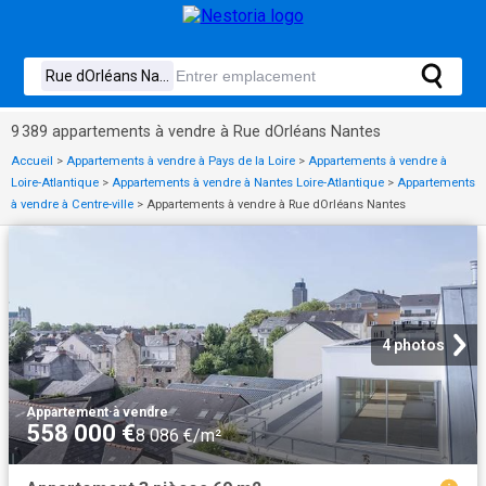
9 389 appartements à vendre à Rue dOrléans Nantes
Accueil
>
Appartements à vendre à Pays de la Loire
>
Appartements à vendre à
Loire-Atlantique
>
Appartements à vendre à Nantes Loire-Atlantique
>
Appartements
à vendre à Centre-ville
>
Appartements à vendre à Rue dOrléans Nantes
4 photos
Appartement
·
à vendre
558 000 €
8 086 €/m²