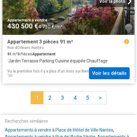
Voir la photo
Appartement
·
à vendre
430 500 €
4 730 €/m²
Appartement 3 pièces 91 m²
Rue dOrléans Nantes
91
m²
3
Pièces
Appartement
·
Jardin
·
Terrasse
·
Parking
·
Cuisine équipée
·
Chauffage
Vu la première fois il y a plus d'un mois
sur
Bien
Voir les détails
´ici
1
2
3
4
5
>
Recherches similaires
Appartements à vendre à Place de lHôtel de Ville Nantes
,
Appartements à vendre à Rue de lArche Sèche
,
Appartements à