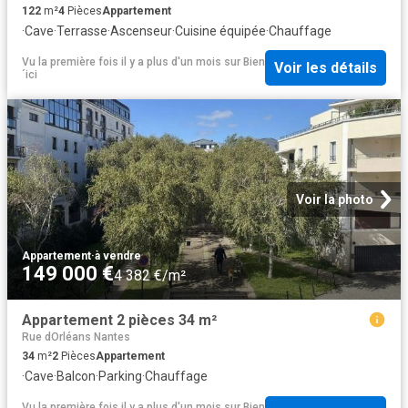
122
m²
4
Pièces
Appartement
·
Cave
·
Terrasse
·
Ascenseur
·
Cuisine équipée
·
Chauffage
Vu la première fois il y a plus d'un mois
sur
Bien
Voir les détails
´ici
Voir la photo
Appartement
·
à vendre
149 000 €
4 382 €/m²
Appartement 2 pièces 34 m²
Rue dOrléans Nantes
34
m²
2
Pièces
Appartement
·
Cave
·
Balcon
·
Parking
·
Chauffage
Vu la première fois il y a plus d'un mois
sur
Bien