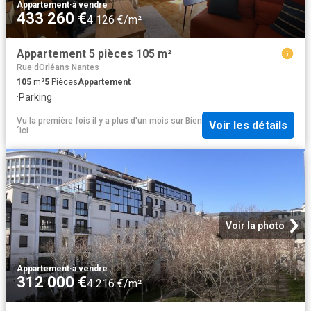
Appartement
·
à vendre
433 260 €
4 126 €/m²
Appartement 5 pièces 105 m²
Rue dOrléans Nantes
105
m²
5
Pièces
Appartement
·
Parking
Vu la première fois il y a plus d'un mois
sur
Bien
Voir les détails
´ici
Voir la photo
Appartement
·
à vendre
312 000 €
4 216 €/m²