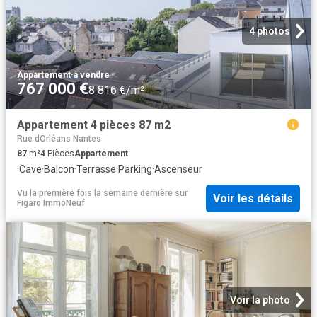
4 photos
Appartement
·
à vendre
767 000 €
8 816 €/m²
Appartement 4 pièces 87 m2
Rue dOrléans Nantes
87
m²
4
Pièces
Appartement
·
Cave
·
Balcon
·
Terrasse
·
Parking
·
Ascenseur
Vu la première fois la semaine dernière
sur
Voir les détails
Figaro ImmoNeuf
Voir la photo