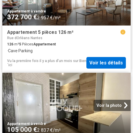
Appartement
·
à vendre
372 700 €
2 957 €/m²
Appartement 5 pièces 126 m²
Rue dOrléans Nantes
126
m²
5
Pièces
Appartement
·
Cave
·
Parking
Vu la première fois il y a plus d'un mois
sur
Bien
Voir les détails
´ici
Voir la photo
Appartement
·
à vendre
105 000 €
2 837 €/m²