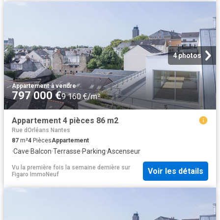
4 photos
Appartement
·
à vendre
797 000 €
9 160 €/m²
Appartement 4 pièces 86 m2
Rue dOrléans Nantes
87
m²
4
Pièces
Appartement
·
Cave
·
Balcon
·
Terrasse
·
Parking
·
Ascenseur
Vu la première fois la semaine dernière
sur
Voir les détails
Figaro ImmoNeuf