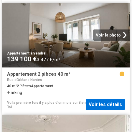
Voir la photo
Appartement
·
à vendre
139 100 €
3 477 €/m²
Appartement 2 pièces 40 m²
Rue dOrléans Nantes
40
m²
2
Pièces
Appartement
·
Parking
Vu la première fois il y a plus d'un mois
sur
Bien
Voir les détails
´ici