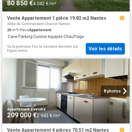
80 850 €
4 042 €/m²
Vente Appartement 1 pièce 19.82 m2 Nantes
Allée du Commandant Charcot Nantes
20
m²
1
Pièce
Appartement
·
Cave
·
Parking
·
Cuisine équipée
·
Chauffage
Vu la première fois la semaine dernière
sur
Voir les détails
Figaro Immo
8 photos
Appartement
·
à vendre
209 000 €
2 943 €/m²
Vente Appartement 4 pièces 70.51 m2 Nantes