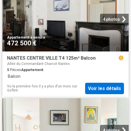
4 photos
Appartement
·
à vendre
472 500 €
NANTES CENTRE VILLE T4 125m² Balcon
Allée du Commandant Charcot Nantes
5
Pièces
Appartement
·
Balcon
Vu la première fois il y a plus d'un mois
sur
Voir les détails
Goflint
4 photos