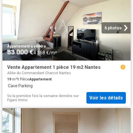
6 photos
Appartement
·
à vendre
83 000 €
4 368 €/m²
Vente Appartement 1 pièce 19 m2 Nantes
Allée du Commandant Charcot Nantes
19
m²
1
Pièce
Appartement
·
Cave
·
Parking
Vu la première fois la semaine dernière
sur
Voir les détails
Figaro Immo