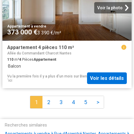
Voir la photo
Appartement
·
à vendre
373 000 €
3 390 €/m²
Appartement 4 pièces 110 m²
Allée du Commandant Charcot Nantes
110
m²
4
Pièces
Appartement
·
Balcon
Vu la première fois il y a plus d'un mois
sur
Bien
Voir les détails
´ici
1
2
3
4
5
>
Recherches similaires
Appartements à vendre à Rue dArgentré Nantes
,
Appartements à