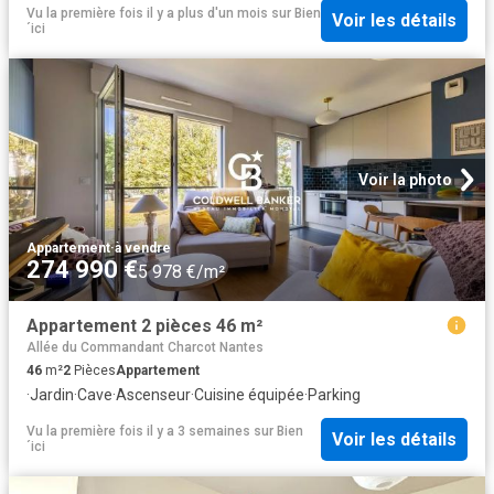
Vu la première fois il y a plus d'un mois
sur
Bien
Voir les détails
´ici
Voir la photo
Appartement
·
à vendre
274 990 €
5 978 €/m²
Appartement 2 pièces 46 m²
Allée du Commandant Charcot Nantes
46
m²
2
Pièces
Appartement
·
Jardin
·
Cave
·
Ascenseur
·
Cuisine équipée
·
Parking
Vu la première fois il y a 3 semaines
sur
Bien
Voir les détails
´ici