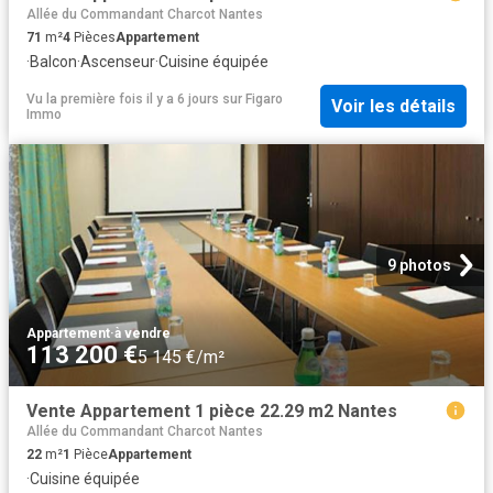
Allée du Commandant Charcot Nantes
71
m²
4
Pièces
Appartement
·
Balcon
·
Ascenseur
·
Cuisine équipée
Vu la première fois il y a 6 jours
sur
Figaro
Voir les détails
Immo
9 photos
Appartement
·
à vendre
113 200 €
5 145 €/m²
Vente Appartement 1 pièce 22.29 m2 Nantes
Allée du Commandant Charcot Nantes
22
m²
1
Pièce
Appartement
·
Cuisine équipée