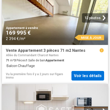
12 photos
Appartement
·
à vendre
169 995 €
MISE À JOUR
2 394 €/m²
Vente Appartement 3 pièces 71 m2 Nantes
Allée du Commandant Charcot Nantes
71
m²
3
Pièces
1
Salle de bain
Appartement
·
Balcon
·
Chauffage
Vu la première fois il y a 2 jours
sur
Figaro
Voir les détails
Immo