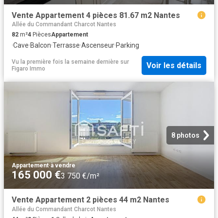
Vente Appartement 4 pièces 81.67 m2 Nantes
Allée du Commandant Charcot Nantes
82
m²
4
Pièces
Appartement
·
Cave
·
Balcon
·
Terrasse
·
Ascenseur
·
Parking
Vu la première fois la semaine dernière
sur
Voir les détails
Figaro Immo
8 photos
Appartement
·
à vendre
165 000 €
3 750 €/m²
Vente Appartement 2 pièces 44 m2 Nantes
Allée du Commandant Charcot Nantes