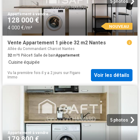
5 photos
Appartement
·
à vendre
128 000 €
NOUVEAU
4 000 €/m²
Vente Appartement 1 pièce 32 m2 Nantes
Allée du Commandant Charcot Nantes
32
m²
1
Pièce
1
Salle de bain
Appartement
·
Cuisine équipée
Vu la première fois il y a 2 jours
sur
Figaro
Voir les détails
Immo
5 photos
Appartement
·
à vendre
179 800 €