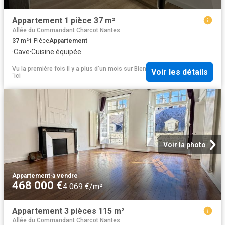
Appartement 1 pièce 37 m²
Allée du Commandant Charcot Nantes
37
m²
1
Pièce
Appartement
·
Cave
·
Cuisine équipée
Vu la première fois il y a plus d'un mois
sur
Bien
Voir les détails
´ici
Voir la photo
Appartement
·
à vendre
468 000 €
4 069 €/m²
Appartement 3 pièces 115 m²
Allée du Commandant Charcot Nantes