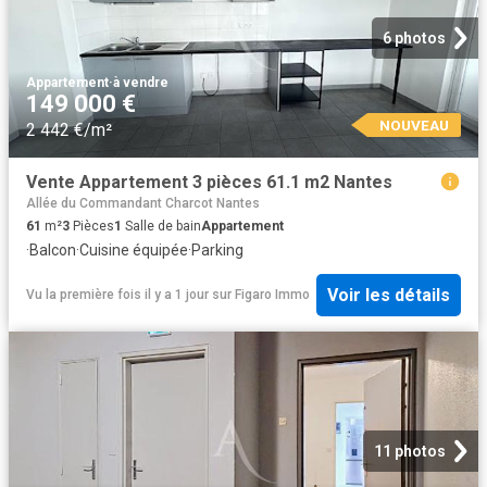
6 photos
Appartement
·
à vendre
149 000 €
NOUVEAU
2 442 €/m²
Vente Appartement 3 pièces 61.1 m2 Nantes
Allée du Commandant Charcot Nantes
61
m²
3
Pièces
1
Salle de bain
Appartement
·
Balcon
·
Cuisine équipée
·
Parking
Voir les détails
Vu la première fois il y a 1 jour
sur
Figaro Immo
11 photos