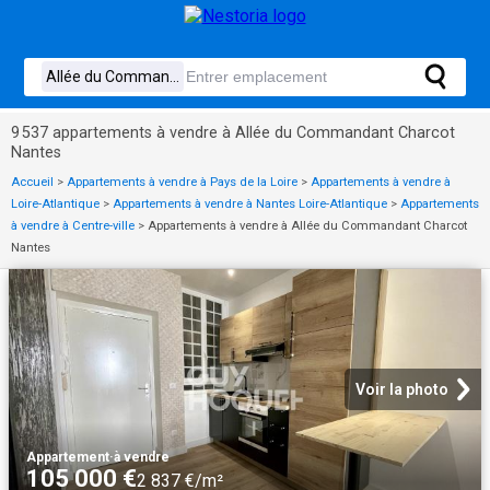
9 537 appartements à vendre à Allée du Commandant Charcot
Nantes
Accueil
>
Appartements à vendre à Pays de la Loire
>
Appartements à vendre à
Loire-Atlantique
>
Appartements à vendre à Nantes Loire-Atlantique
>
Appartements
à vendre à Centre-ville
>
Appartements à vendre à Allée du Commandant Charcot
Nantes
Voir la photo
Appartement
·
à vendre
105 000 €
2 837 €/m²