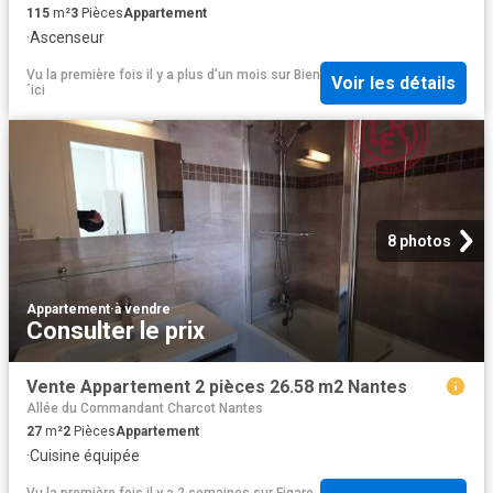
115
m²
3
Pièces
Appartement
·
Ascenseur
Vu la première fois il y a plus d'un mois
sur
Bien
Voir les détails
´ici
8 photos
Appartement
·
à vendre
Consulter le prix
Vente Appartement 2 pièces 26.58 m2 Nantes
Allée du Commandant Charcot Nantes
27
m²
2
Pièces
Appartement
·
Cuisine équipée
Vu la première fois il y a 2 semaines
sur
Figaro