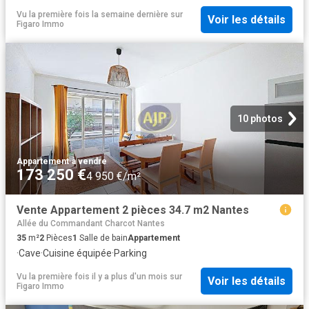
Vu la première fois la semaine dernière
sur
Voir les détails
Figaro Immo
10 photos
Appartement
·
à vendre
173 250 €
4 950 €/m²
Vente Appartement 2 pièces 34.7 m2 Nantes
Allée du Commandant Charcot Nantes
35
m²
2
Pièces
1
Salle de bain
Appartement
·
Cave
·
Cuisine équipée
·
Parking
Vu la première fois il y a plus d'un mois
sur
Voir les détails
Figaro Immo