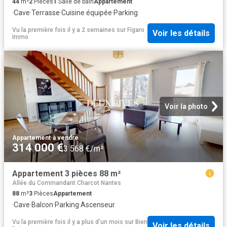
44
m²
2
Pièces
1
Salle de bain
Appartement
·
Cave
·
Terrasse
·
Cuisine équipée
·
Parking
Vu la première fois il y a 2 semaines
sur
Figaro
Voir les détails
Immo
Voir la photo
Appartement
·
à vendre
314 000 €
3 568 €/m²
Appartement 3 pièces 88 m²
Allée du Commandant Charcot Nantes
88
m²
3
Pièces
Appartement
·
Cave
·
Balcon
·
Parking
·
Ascenseur
Vu la première fois il y a plus d'un mois
sur
Bien
Voir les détails