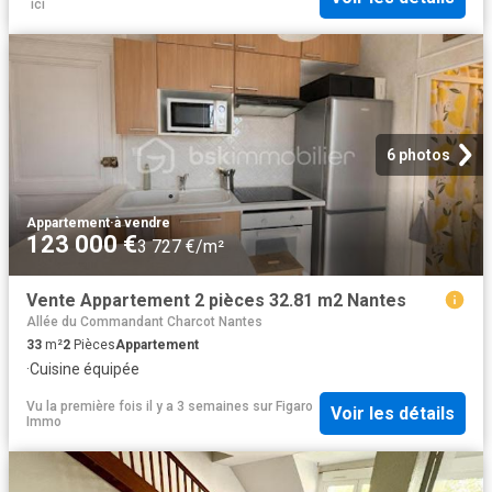
´ici
6 photos
Appartement
·
à vendre
123 000 €
3 727 €/m²
Vente Appartement 2 pièces 32.81 m2 Nantes
Allée du Commandant Charcot Nantes
33
m²
2
Pièces
Appartement
·
Cuisine équipée
Vu la première fois il y a 3 semaines
sur
Figaro
Voir les détails
Immo