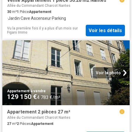
Vente Appartement 1 pièce 30.28 m2 Nantes
Allée du Commandant Charcot Nantes
30
m²
1
Pièce
Appartement
·
Jardin
·
Cave
·
Ascenseur
·
Parking
Vu la première fois il y a plus d'un mois
sur
Voir les détails
Figaro Immo
Voir la photo
Appartement
·
à vendre
129 150 €
4 783 €/m²
Appartement 2 pièces 27 m²
Allée du Commandant Charcot Nantes
27
m²
2
Pièces
Appartement