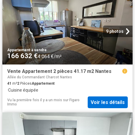
9 photos
Appartement
·
à vendre
166 632 €
4 064 €/m²
Vente Appartement 2 pièces 41.17 m2 Nantes
Allée du Commandant Charcot Nantes
41
m²
2
Pièces
Appartement
·
Cuisine équipée
Vu la première fois il y a un mois
sur
Figaro
Voir les détails
Immo