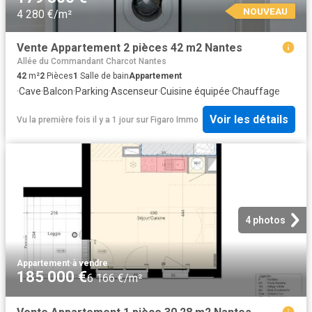
NOUVEAU
4 280 €/m²
Vente Appartement 2 pièces 42 m2 Nantes
Allée du Commandant Charcot Nantes
42
m²
2
Pièces
1
Salle de bain
Appartement
·
Cave
·
Balcon
·
Parking
·
Ascenseur
·
Cuisine équipée
·
Chauffage
Voir les détails
Vu la première fois il y a 1 jour
sur
Figaro Immo
4 photos
Appartement
·
à vendre
185 000 €
6 166 €/m²