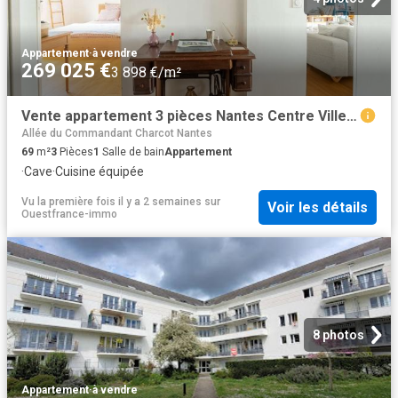
Appartement
·
à vendre
269 025 €
3 898 €/m²
Vente appartement 3 pièces Nantes Centre Ville 44
Allée du Commandant Charcot Nantes
69
m²
3
Pièces
1
Salle de bain
Appartement
·
Cave
·
Cuisine équipée
Vu la première fois il y a 2 semaines
sur
Voir les détails
Ouestfrance-immo
8 photos
Appartement
·
à vendre