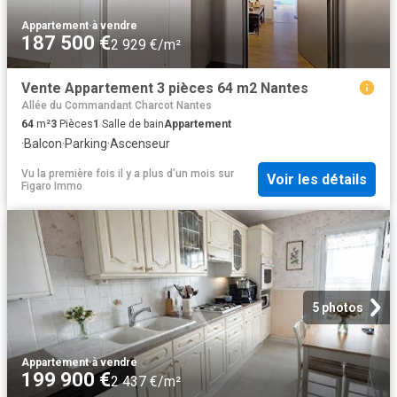
Appartement
·
à vendre
187 500 €
2 929 €/m²
Vente Appartement 3 pièces 64 m2 Nantes
Allée du Commandant Charcot Nantes
64
m²
3
Pièces
1
Salle de bain
Appartement
·
Balcon
·
Parking
·
Ascenseur
Vu la première fois il y a plus d'un mois
sur
Voir les détails
Figaro Immo
5 photos
Appartement
·
à vendre
199 900 €
2 437 €/m²