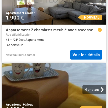
Appartement
·
à louer
1 900 €
NOUVEAU
Appartement 2 chambres meublé avec ascenseur Vanves 92170
Rue Wildrid Laurier
48
m²
2
Pièces
Appartement
·
Ascenseur
Voir les détails
Nouveau
sur
Locamoi
4 photos
Appartement
·
à louer