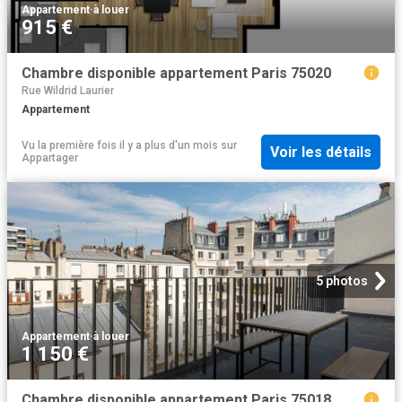
Appartement
·
à louer
915 €
Chambre disponible appartement Paris 75020
Rue Wildrid Laurier
Appartement
Vu la première fois il y a plus d'un mois
sur
Voir les détails
Appartager
5 photos
Appartement
·
à louer
1 150 €
Chambre disponible appartement Paris 75018