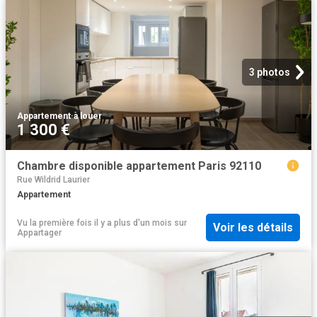
3 photos
Appartement
·
à louer
1 300 €
Chambre disponible appartement Paris 92110
Rue Wildrid Laurier
Appartement
Vu la première fois il y a plus d'un mois
sur
Voir les détails
Appartager