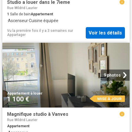
Studio a louer dans le 7ieme
Rue Wildrid Laurier
1
Salle de bain
Appartement
·
Ascenseur
·
Cuisine équipée
Vu la première fois il y a 3 semaines
sur
Voir les détails
Appartager
9 photos
Appartement
·
à louer
1 100 €
MISE À JOUR
Magnifique studio à Vanves
Rue Wildrid Laurier
Appartement