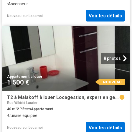
·
Ascenseur
Voir les détails
Nouveau
sur
Locamoi
8 photos
Appartement
·
à louer
1 500 €
NOUVEAU
T2 à Malakoff à louer Locagestion, expert en gestion locative
Rue Wildrid Laurier
40
m²
2
Pièces
Appartement
·
Cuisine équipée
Voir les détails
Nouveau
sur
Locamoi