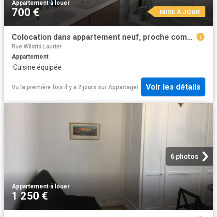
Appartement
·
à louer
700 €
MISE À JOUR
Colocation dans appartement neuf, proche commerces
Rue Wildrid Laurier
Appartement
·
Cuisine équipée
Voir les détails
Vu la première fois il y a 2 jours
sur
Appartager
6 photos
Appartement
·
à louer
1 250 €