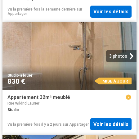
Vu la première fois la semaine dernière
sur
Voir les détails
Appartager
3 photos
Studio
·
à louer
830 €
MISE À JOUR
Appartement 32m² meublé
Rue Wildrid Laurier
Studio
Voir les détails
Vu la première fois il y a 2 jours
sur
Appartager