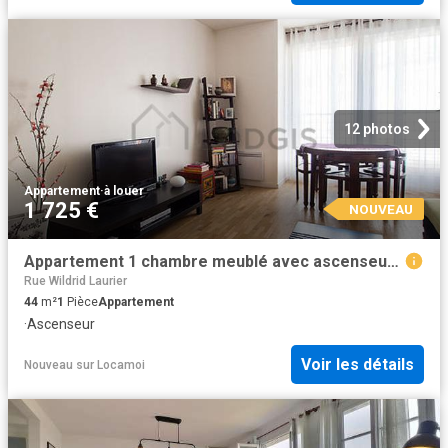
12 photos
Appartement
·
à louer
1 725 €
NOUVEAU
Appartement 1 chambre meublé avec ascenseur Porte de Versailles Paris 15°
Rue Wildrid Laurier
44
m²
1
Pièce
Appartement
·
Ascenseur
Voir les détails
Nouveau
sur
Locamoi