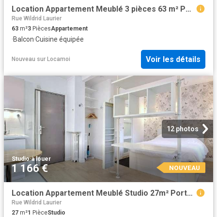
Location Appartement Meublé 3 pièces 63 m² Porte de Versailles Javel Convention 75015 Paris 215433
Rue Wildrid Laurier
63
m²
3
Pièces
Appartement
·
Balcon
·
Cuisine équipée
Voir les détails
Nouveau
sur
Locamoi
12 photos
Studio
·
à louer
1 166 €
NOUVEAU
Location Appartement Meublé Studio 27m² Porte de Vanves Paris
Rue Wildrid Laurier
27
m²
1
Pièce
Studio