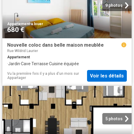
9 photos
Appartement
·
à louer
680 €
Nouvelle coloc dans belle maison meublée
Rue Wildrid Laurier
Appartement
·
Jardin
·
Cave
·
Terrasse
·
Cuisine équipée
Vu la première fois il y a plus d'un mois
sur
Voir les détails
Appartager
5 photos