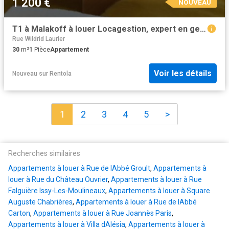
1 200 €
NOUVEAU
T1 à Malakoff à louer Locagestion, expert en gestion locative
Rue Wildrid Laurier
30
m²
1
Pièce
Appartement
Voir les détails
Nouveau
sur
Rentola
1
2
3
4
5
>
Recherches similaires
Appartements à louer à Rue de lAbbé Groult
,
Appartements à
louer à Rue du Château Ouvrier
,
Appartements à louer à Rue
Falguière Issy-Les-Moulineaux
,
Appartements à louer à Square
Auguste Chabrières
,
Appartements à louer à Rue de lAbbé
Carton
,
Appartements à louer à Rue Joannès Paris
,
Appartements à louer à Villa dAlésia
,
Appartements à louer à