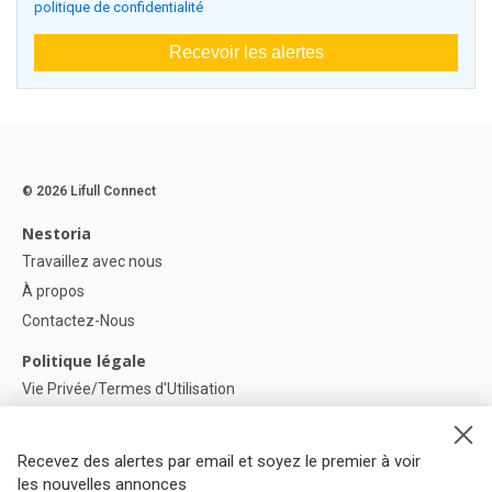
politique de confidentialité
Recevoir les alertes
© 2026 Lifull Connect
Nestoria
Travaillez avec nous
À propos
Contactez-Nous
Politique légale
Vie Privée/Termes d'Utilisation
Politique de confidentialité
Politique de Cookies
Recevez des alertes par email et soyez le premier à voir
Paramètres des cookies
les nouvelles annonces