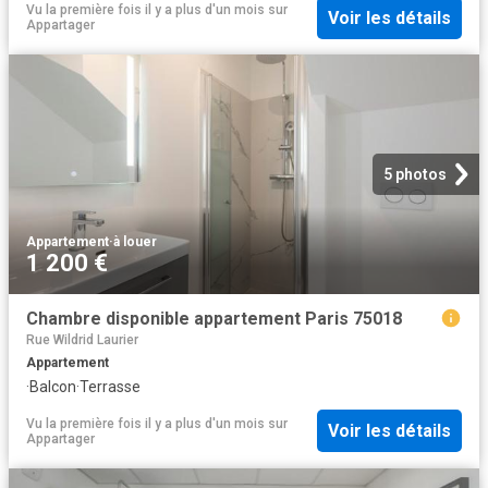
Vu la première fois il y a plus d'un mois
sur
Voir les détails
Appartager
5 photos
Appartement
·
à louer
1 200 €
Chambre disponible appartement Paris 75018
Rue Wildrid Laurier
Appartement
·
Balcon
·
Terrasse
Vu la première fois il y a plus d'un mois
sur
Voir les détails
Appartager