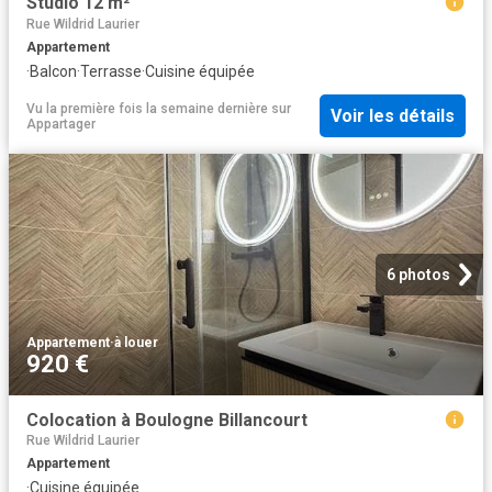
Studio 12 m²
Rue Wildrid Laurier
Appartement
·
Balcon
·
Terrasse
·
Cuisine équipée
Vu la première fois la semaine dernière
sur
Voir les détails
Appartager
6 photos
Appartement
·
à louer
920 €
Colocation à Boulogne Billancourt
Rue Wildrid Laurier
Appartement
·
Cuisine équipée