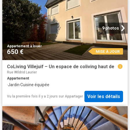
9 photos
Appartement
·
à louer
650 €
MISE À JOUR
CoLiving Villejuif – Un espace de coliving haut de
Rue Wildrid Laurier
Appartement
·
Jardin
·
Cuisine équipée
Voir les détails
Vu la première fois il y a 2 jours
sur
Appartager