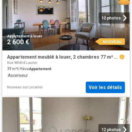
12 photos
Appartement
·
à louer
2 600 €
NOUVEAU
Appartement meublé à louer, 2 chambres 77 m² Montrouge Montrouge
Rue Wildrid Laurier
77
m²
1
Pièce
Appartement
·
Ascenseur
Voir les détails
Nouveau
sur
Locamoi
12 photos