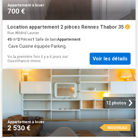
Appartement
·
à louer
700 €
Location appartement 2 pièces Rennes Thabor 35
Rue Wildrid Laurier
45
m²
2
Pièces
1
Salle de bain
Appartement
·
Cave
·
Cuisine équipée
·
Parking
Vu la première fois il y a 4 jours
sur
Voir les détails
Ouestfrance-immo
12 photos
Appartement
·
à louer
2 530 €
NOUVEAU