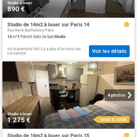
Studio
·
à louer
890 €
Studio de 14m2 à louer sur Paris 14
Rue René Barthelemy Paris
14
m²
1
Pièce
1
Salle de bain
Studio
Vu la première fois il y a plus d'un mois
sur
Voir les détails
Locservice
4 photos
Studio
·
à louer
1 275 €
MISE À JOUR
Studio de 16m2 à louer sur Paris 15