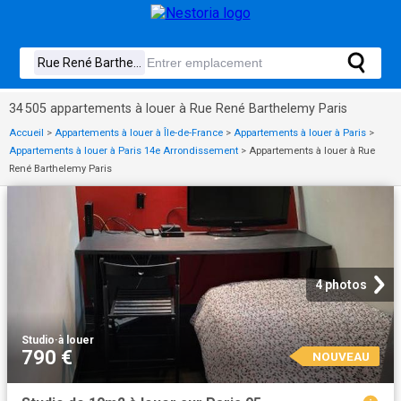
34 505 appartements à louer à Rue René Barthelemy Paris
Accueil
>
Appartements à louer à Île-de-France
>
Appartements à louer à Paris
>
Appartements à louer à Paris 14e Arrondissement
>
Appartements à louer à Rue
René Barthelemy Paris
4 photos
Studio
·
à louer
790 €
NOUVEAU