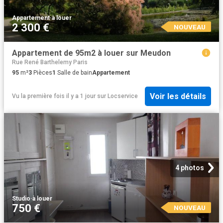
Appartement
·
à louer
2 300 €
NOUVEAU
Appartement de 95m2 à louer sur Meudon
Rue René Barthelemy Paris
95
m²
3
Pièces
1
Salle de bain
Appartement
Voir les détails
Vu la première fois il y a 1 jour
sur
Locservice
4 photos
Studio
·
à louer
750 €
NOUVEAU