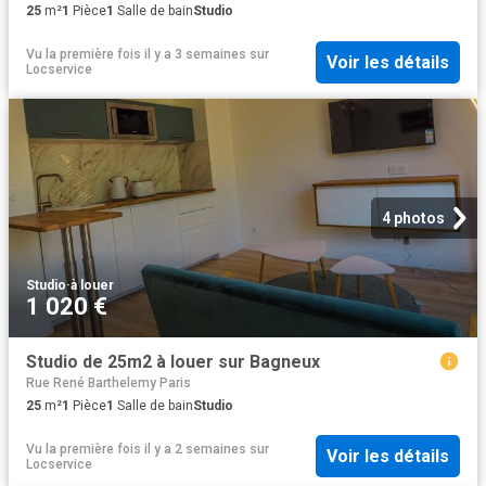
25
m²
1
Pièce
1
Salle de bain
Studio
Vu la première fois il y a 3 semaines
sur
Voir les détails
Locservice
4 photos
Studio
·
à louer
1 020 €
Studio de 25m2 à louer sur Bagneux
Rue René Barthelemy Paris
25
m²
1
Pièce
1
Salle de bain
Studio
Vu la première fois il y a 2 semaines
sur
Voir les détails
Locservice