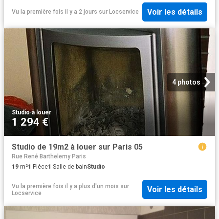
Voir les détails
Vu la première fois il y a 2 jours
sur
Locservice
4 photos
Studio
·
à louer
1 294 €
Studio de 19m2 à louer sur Paris 05
Rue René Barthelemy Paris
19
m²
1
Pièce
1
Salle de bain
Studio
Vu la première fois il y a plus d'un mois
sur
Voir les détails
Locservice