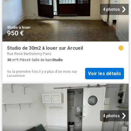
4 photos
Studio
·
à louer
950 €
Studio de 30m2 à louer sur Arcueil
Rue René Barthelemy Paris
30
m²
1
Pièce
1
Salle de bain
Studio
Vu la première fois il y a plus d'un mois
sur
Voir les détails
Locservice
4 photos