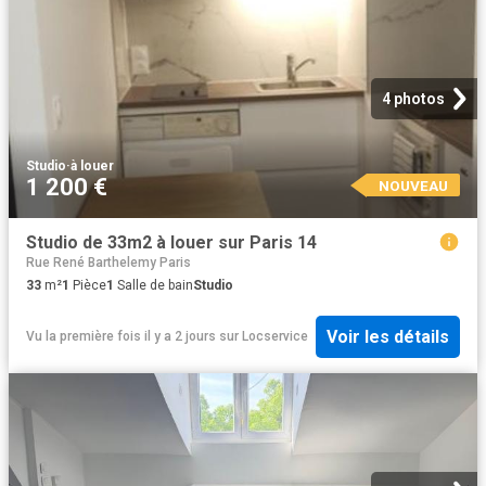
4 photos
Studio
·
à louer
1 200 €
NOUVEAU
Studio de 33m2 à louer sur Paris 14
Rue René Barthelemy Paris
33
m²
1
Pièce
1
Salle de bain
Studio
Voir les détails
Vu la première fois il y a 2 jours
sur
Locservice