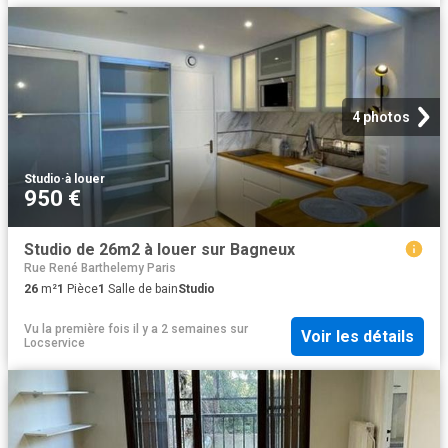
4 photos
Studio
·
à louer
950 €
Studio de 26m2 à louer sur Bagneux
Rue René Barthelemy Paris
26
m²
1
Pièce
1
Salle de bain
Studio
Vu la première fois il y a 2 semaines
sur
Voir les détails
Locservice