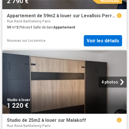
2 790 €
NOUVEAU
Appartement de 59m2 à louer sur Levallois Perret
Rue René Barthelemy Paris
59
m²
2
Pièces
1
Salle de bain
Appartement
Voir les détails
Nouveau
sur
Locservice
4 photos
Studio
·
à louer
1 220 €
Studio de 25m2 à louer sur Malakoff
Rue René Barthelemy Paris