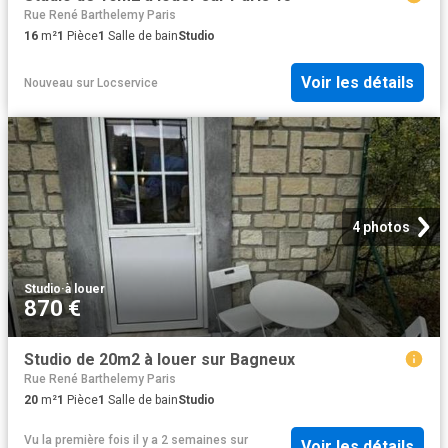
Rue René Barthelemy Paris
16
m²
1
Pièce
1
Salle de bain
Studio
Voir les détails
Nouveau
sur
Locservice
4 photos
Studio
·
à louer
870 €
Studio de 20m2 à louer sur Bagneux
Rue René Barthelemy Paris
20
m²
1
Pièce
1
Salle de bain
Studio
Vu la première fois il y a 2 semaines
sur
Voir les détails