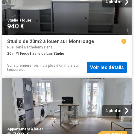
4 photos
Studio
·
à louer
940 €
Studio de 20m2 à louer sur Montrouge
Rue René Barthelemy Paris
20
m²
1
Pièce
1
Salle de bain
Studio
Vu la première fois il y a plus d'un mois
sur
Voir les détails
Locservice
4 photos
Appartement
·
à louer