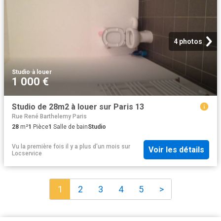
4 photos
Studio
·
à louer
1 000 €
Studio de 28m2 à louer sur Paris 13
Rue René Barthelemy Paris
28
m²
1
Pièce
1
Salle de bain
Studio
Vu la première fois il y a plus d'un mois
sur
Voir les détails
Locservice
1
2
3
4
5
>