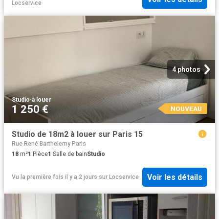
Locservice
4 photos
Studio
·
à louer
1 250 €
NOUVEAU
Studio de 18m2 à louer sur Paris 15
Rue René Barthelemy Paris
18
m²
1
Pièce
1
Salle de bain
Studio
Voir les détails
Vu la première fois il y a 2 jours
sur
Locservice