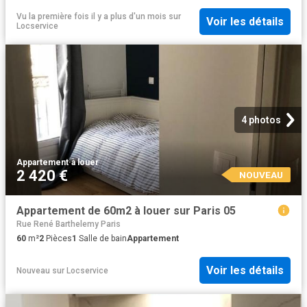
Vu la première fois il y a plus d'un mois
sur
Voir les détails
Locservice
4 photos
Appartement
·
à louer
2 420 €
NOUVEAU
Appartement de 60m2 à louer sur Paris 05
Rue René Barthelemy Paris
60
m²
2
Pièces
1
Salle de bain
Appartement
Voir les détails
Nouveau
sur
Locservice