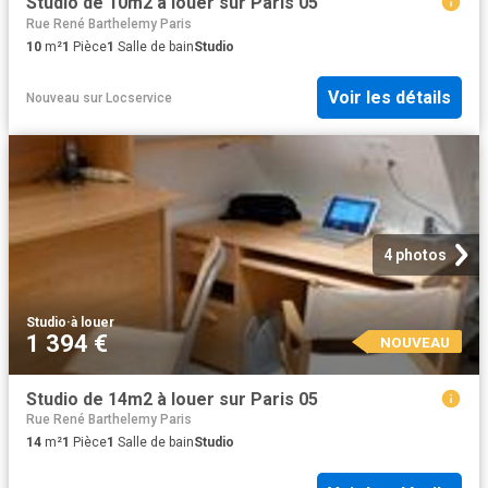
Studio de 10m2 à louer sur Paris 05
Rue René Barthelemy Paris
10
m²
1
Pièce
1
Salle de bain
Studio
Voir les détails
Nouveau
sur
Locservice
4 photos
Studio
·
à louer
1 394 €
NOUVEAU
Studio de 14m2 à louer sur Paris 05
Rue René Barthelemy Paris
14
m²
1
Pièce
1
Salle de bain
Studio