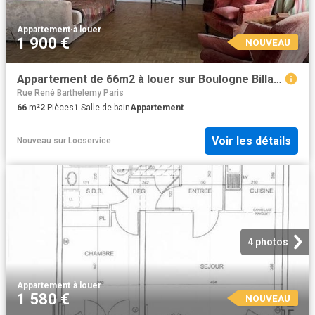
Appartement
·
à louer
1 900 €
NOUVEAU
Appartement de 66m2 à louer sur Boulogne Billancourt
Rue René Barthelemy Paris
66
m²
2
Pièces
1
Salle de bain
Appartement
Voir les détails
Nouveau
sur
Locservice
4 photos
Appartement
·
à louer
1 580 €
NOUVEAU