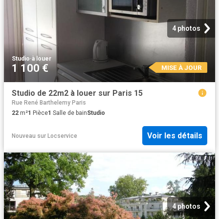
4 photos
Studio
·
à louer
1 100 €
MISE À JOUR
Studio de 22m2 à louer sur Paris 15
Rue René Barthelemy Paris
22
m²
1
Pièce
1
Salle de bain
Studio
Voir les détails
Nouveau
sur
Locservice
4 photos