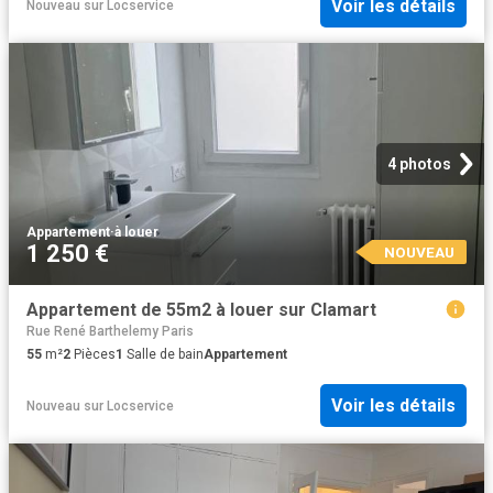
Voir les détails
Nouveau
sur
Locservice
4 photos
Appartement
·
à louer
1 250 €
NOUVEAU
Appartement de 55m2 à louer sur Clamart
Rue René Barthelemy Paris
55
m²
2
Pièces
1
Salle de bain
Appartement
Voir les détails
Nouveau
sur
Locservice