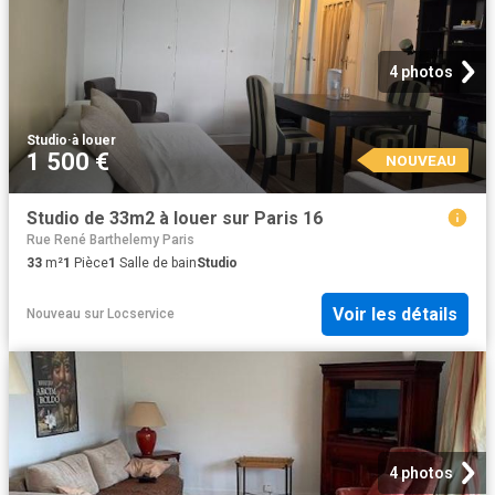
4 photos
Studio
·
à louer
1 500 €
NOUVEAU
Studio de 33m2 à louer sur Paris 16
Rue René Barthelemy Paris
33
m²
1
Pièce
1
Salle de bain
Studio
Voir les détails
Nouveau
sur
Locservice
4 photos