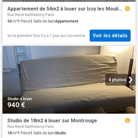
Appartement de 54m2 à louer sur Issy les Moulineaux
Rue René Barthelemy Paris
54
m²
1
Pièce
1
Salle de bain
Appartement
Voir les détails
Vu la première fois il y a 1 jour
sur
Locservice
4 photos
Studio
·
à louer
940 €
Studio de 18m2 à louer sur Montrouge
Rue René Barthelemy Paris
18
m²
1
Pièce
1
Salle de bain
Studio