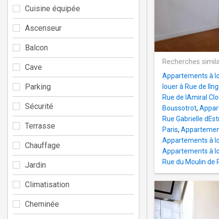
Cuisine équipée
Ascenseur
Balcon
Recherches simila
Cave
Appartements à lo
Parking
louer à Rue de lIng
Rue de lAmiral Cl
Sécurité
Boussotrot
,
Appart
Rue Gabrielle dEst
Terrasse
Paris
,
Appartement
Appartements à lou
Chauffage
Appartements à lo
Rue du Moulin de P
Jardin
Climatisation
Cheminée