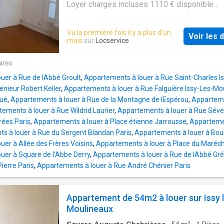
Loyer charges incluses 1110 € disponible
immédiatement
Vu la première fois il y a plus d'un
Voir les d
mois
sur
Locservice
ires
uer à Rue de lAbbé Groult
,
Appartements à louer à Rue Saint-Charles I
énieur Robert Keller
,
Appartements à louer à Rue Falguière Issy-Les-Mo
oué
,
Appartements à louer à Rue de la Montagne de lEspérou
,
Apparteme
ements à louer à Rue Wildrid Laurier
,
Appartements à louer à Rue Séver
rées Paris
,
Appartements à louer à Place étienne Jarrousse
,
Appartemen
s à louer à Rue du Sergent Blandan Paris
,
Appartements à louer à Boul
er à Allée des Frères Voisins
,
Appartements à louer à Place du Maréch
uer à Square de l'Abbe Derry
,
Appartements à louer à Rue de lAbbé Gré
ierre Paris
,
Appartements à louer à Rue André Chénier Paris
Appartement de 54m2 à louer sur Issy 
Moulineaux