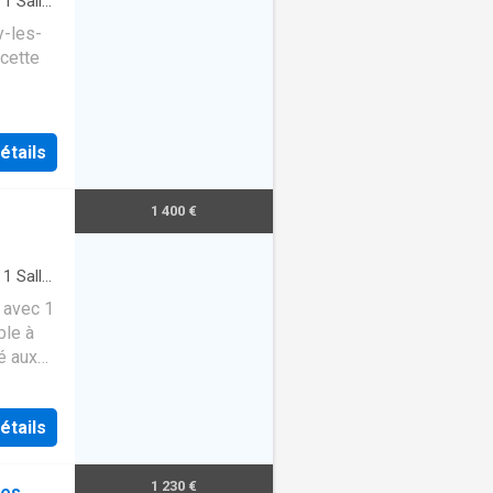
·
1
Salle
y-les-
cette
étails
1 400 €
·
1
Salle
 avec 1
ble à
é aux
étails
1 230 €
les