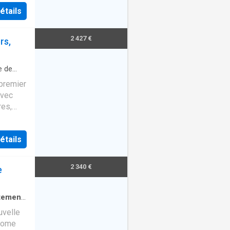
étails
2 427 €
rs,
e de
premier
avec
res,
e,
étails
2 340 €
e
tement
·
uvelle
ahome