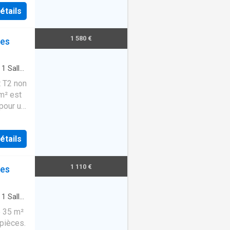
étails
1 580 €
les
·
1
Salle
t T2 non
m² est
pour un
étails
1 110 €
les
·
1
Salle
e 35 m²
 pièces.