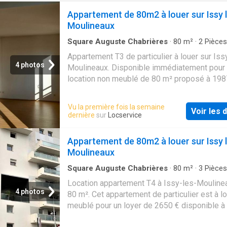
Appartement de 80m2 à louer sur Issy 
Moulineaux
Square Auguste Chabrières
·
80
m²
·
2
Pièces
Salle de bain
·
Appartement
Appartement T3 de particulier à louer sur Iss
4 photos
Moulineaux. Disponible immédiatement pour 
location non meublé de 80 m² proposé à 198
mensuel charges comprises. Disponible
immédiatement
Vu la première fois la semaine
Voir les d
dernière
sur
Locservice
Appartement de 80m2 à louer sur Issy 
Moulineaux
Square Auguste Chabrières
·
80
m²
·
3
Pièces
Salle de bain
·
Appartement
Location appartement T4 à Issy-les-Mouline
4 photos
80 m². Cet appartement de particulier est à l
meublé pour un loyer de 2650 € disponible à 
du 01/09/2026