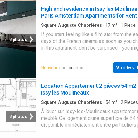
mérite une attention particulière. Consultez t
High end residence in Issy les Moulinea
détails et imaginez les possibilités. Contac
Paris Amsterdam Apartments for Rent
dès aujourd'hui pour plus d'informations !
Square Auguste Chabrières
·
17
m²
·
1
Pièce
·
Appartement
·
Parking
If you start feeling like a film star from the ea
8 photos
days of the French cinema as soon as you ch
in this apartment, don’t be surprised - you mi
onto something. Until a short while ago, the b
belonged to a French company that develope
Voir les d
Nouveau
sur
Locamoi
strips. Prepare to dream your most cinematic
dreams against the backdrop of beautiful st
walls that are the signature of this building s
Location Appartement 2 pièces 54 m2
décor honours the heritage of the building wi
Issy les Moulineaux
photographic references to classic movies. 
apartment near Paris has access to a superb
Square Auguste Chabrières
·
54
m²
·
2
Pièces
Salle de bain
·
Appartement
the Eiffel Tower, with a stunning rooftop terr
À louer sur Issy-les-Moulineaux appartemen
offering a magnificent panorama. For those ar
8 photos
meublé. Ce logement d'une superficie de 54 
by car, with its convenient private garage, the
disponible immédiatement entre particuliers 
residence, is your best base to explore Paris
loyer de 1580 €
don’t miss out on the many neighbourhood hi