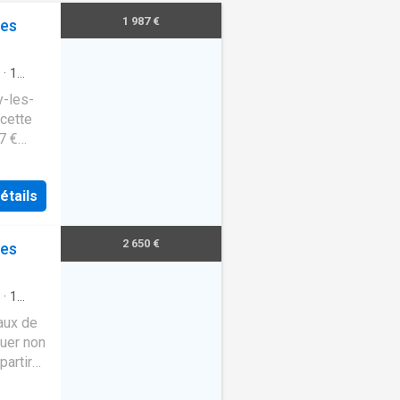
1 987 €
les
·
1
y-les-
cette
7 €
étails
2 650 €
les
·
1
aux de
ouer non
partir