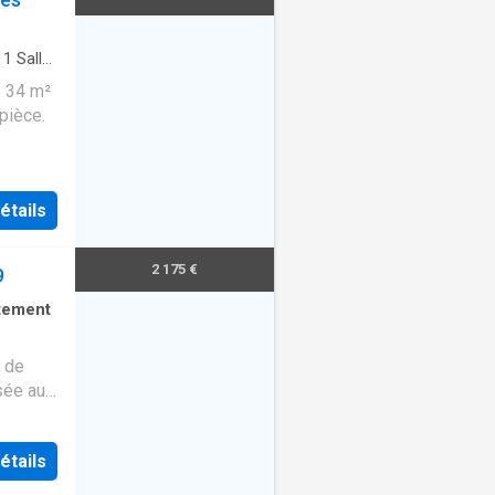
·
1
Salle
e 34 m²
pièce.
étails
2 175 €
9
tement
 de
sée au
acquérir
. Que
étails
acement
e