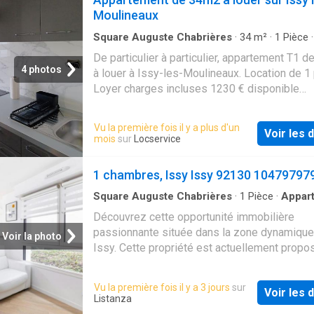
Moulineaux
Square Auguste Chabrières
·
34
m²
·
1
Pièce
de bain
·
Appartement
De particulier à particulier, appartement T1 d
4 photos
à louer à Issy-les-Moulineaux. Location de 1 
Loyer charges incluses 1230 € disponible
immédiatement
Vu la première fois il y a plus d'un
Voir les d
mois
sur
Locservice
1 chambres, Issy Issy 92130 10479797
Square Auguste Chabrières
·
1
Pièce
·
Appar
Découvrez cette opportunité immobilière
passionnante située dans la zone dynamique
Voir la photo
Issy. Cette propriété est actuellement propo
prix de 2175. C'est une chance fantastique d'
un bien dans un emplacement très recherché
Vu la première fois il y a 3 jours
sur
Voir les d
vous soyez à la recherche d'un nouvel empl
Listanza
ou d'une acquisition importante, cette annonc