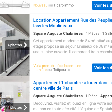
that are there waiting to be unlocked!
Voir les d
Nouveau
sur
Figaro Immo
Location Appartement Rue des Peuplie
Issy les Moulineaux
Square Auguste Chabrières
·
4
Pièces
·
1
Sall
bain
·
Appartement
·
Cuisine équipée
Cet appartement moderne de 84 m² situé au 
4 photos
étage propose un séjour lumineux de 36 m² 
une cuisine ouverte. Il comprend trois chamb
dont une suite parentale avec douche privativ
ainsi…
Vu la première fois la semaine
Voir les d
dernière
sur
Toitpourtoi
Appartement 1 chambre à louer dans l
centre ville de Paris
Square Auguste Chabrières
·
1
Pièce
·
Appar
Cuisine équipée
Découvrez, visitez et louez en ligne votre no
4 photos
maison en toute sécurité. L’équipe de Spot