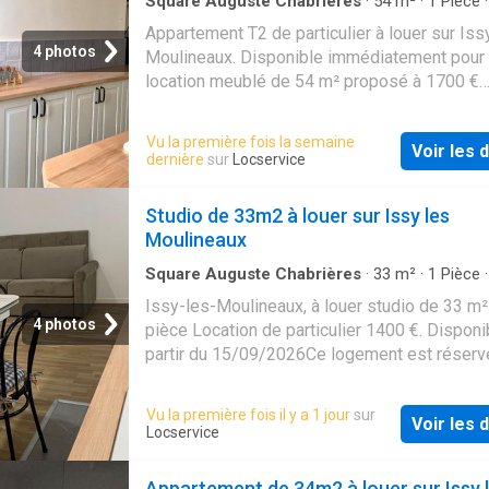
Square Auguste Chabrières
·
54
m²
·
1
Pièce
de bain
·
Appartement
Appartement T2 de particulier à louer sur Iss
4 photos
Moulineaux. Disponible immédiatement pour 
location meublé de 54 m² proposé à 1700 €
mensuel charges comprises. Disponible
immédiatement
Vu la première fois la semaine
Voir les d
dernière
sur
Locservice
Studio de 33m2 à louer sur Issy les
Moulineaux
Square Auguste Chabrières
·
33
m²
·
1
Pièce
de bain
·
Studio
Issy-les-Moulineaux, à louer studio de 33 m²
4 photos
pièce Location de particulier 1400 €. Disponi
partir du 15/09/2026Ce logement est réserv
étudiants
Vu la première fois il y a 1 jour
sur
Voir les d
Locservice
Appartement de 34m2 à louer sur Issy 