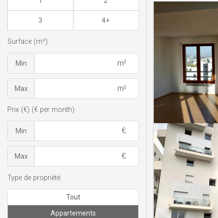
1
2
3
4+
Surface (m²)
Min
Max
Prix (€) (€ per month)
Min
Max
Type de propriété
Tout
Appartements