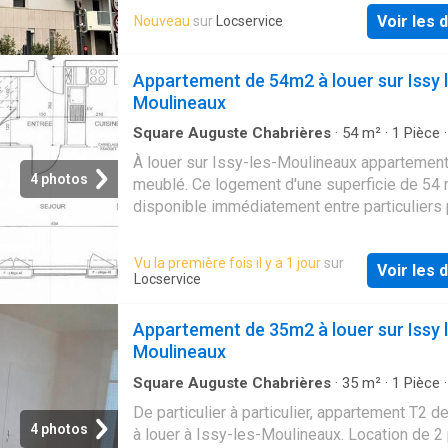
Voir les d
Nouveau
sur
Locservice
Appartement de 54m2 à louer sur Issy 
Moulineaux
Square Auguste Chabrières
·
54
m²
·
1
Pièce
de bain
·
Appartement
À louer sur Issy-les-Moulineaux appartemen
4 photos
meublé. Ce logement d'une superficie de 54 
disponible immédiatement entre particuliers 
loyer de 1580 €
Vu la première fois il y a 1 jour
sur
Voir les d
Locservice
Appartement de 35m2 à louer sur Issy 
Moulineaux
Square Auguste Chabrières
·
35
m²
·
1
Pièce
de bain
·
Appartement
De particulier à particulier, appartement T2 d
4 photos
à louer à Issy-les-Moulineaux. Location de 2