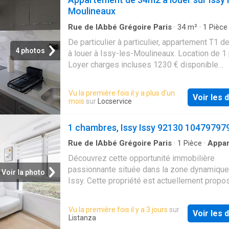
Moulineaux
Rue de lAbbé Grégoire Paris
·
34
m²
·
1
Pièce
de bain
·
Appartement
De particulier à particulier, appartement T1 d
4 photos
à louer à Issy-les-Moulineaux. Location de 1 
Loyer charges incluses 1230 € disponible
immédiatement
Vu la première fois il y a plus d'un
Voir les d
mois
sur
Locservice
1 chambres, Issy Issy 92130 10479797
Rue de lAbbé Grégoire Paris
·
1
Pièce
·
Appa
Découvrez cette opportunité immobilière
passionnante située dans la zone dynamique
Voir la photo
Issy. Cette propriété est actuellement propo
prix de 2175. C'est une chance fantastique d'
un bien dans un emplacement très recherché
Vu la première fois il y a 3 jours
sur
Voir les d
vous soyez à la recherche d'un nouvel empl
Listanza
ou d'une acquisition importante, cette annonc