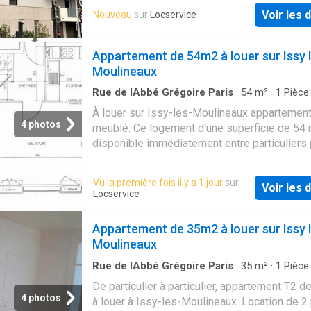
Voir les d
Nouveau
sur
Locservice
Appartement de 54m2 à louer sur Issy 
Moulineaux
Rue de lAbbé Grégoire Paris
·
54
m²
·
1
Pièce
de bain
·
Appartement
À louer sur Issy-les-Moulineaux appartemen
4 photos
meublé. Ce logement d'une superficie de 54 
disponible immédiatement entre particuliers 
loyer de 1580 €
Vu la première fois il y a 1 jour
sur
Voir les d
Locservice
Appartement de 35m2 à louer sur Issy 
Moulineaux
Rue de lAbbé Grégoire Paris
·
35
m²
·
1
Pièce
de bain
·
Appartement
De particulier à particulier, appartement T2 d
4 photos
à louer à Issy-les-Moulineaux. Location de 2