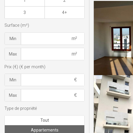
1
2
3
4+
Surface (m²)
Min
Max
Prix (€) (€ per month)
Min
Max
Type de propriété
Tout
Appartements