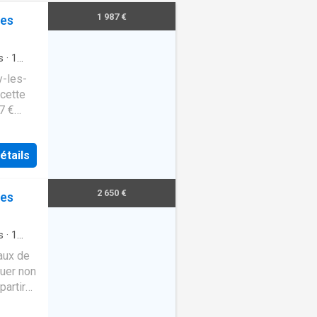
1 987 €
les
s
·
1
y-les-
cette
7 €
étails
2 650 €
les
s
·
1
aux de
ouer non
partir