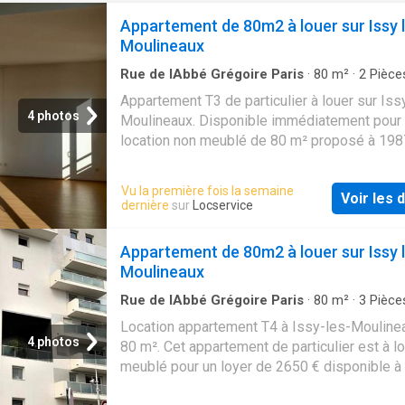
Appartement de 80m2 à louer sur Issy 
Moulineaux
Rue de lAbbé Grégoire Paris
·
80
m²
·
2
Pièce
Salle de bain
·
Appartement
Appartement T3 de particulier à louer sur Iss
4 photos
Moulineaux. Disponible immédiatement pour 
location non meublé de 80 m² proposé à 198
mensuel charges comprises. Disponible
immédiatement
Vu la première fois la semaine
Voir les d
dernière
sur
Locservice
Appartement de 80m2 à louer sur Issy 
Moulineaux
Rue de lAbbé Grégoire Paris
·
80
m²
·
3
Pièce
Salle de bain
·
Appartement
Location appartement T4 à Issy-les-Mouline
4 photos
80 m². Cet appartement de particulier est à l
meublé pour un loyer de 2650 € disponible à 
du 01/09/2026