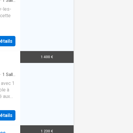
·
1
Salle
y-les-
cette
étails
1 400 €
·
1
Salle
 avec 1
ble à
é aux
étails
1 230 €
les