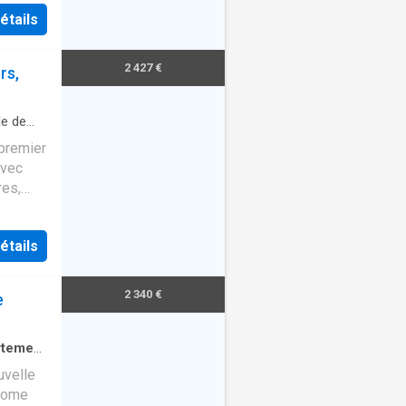
étails
2 427 €
rs,
le de
premier
avec
res,
e,
étails
2 340 €
e
rtement
uvelle
ahome