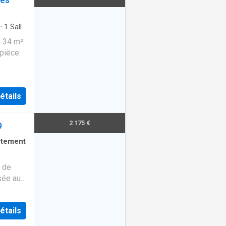
·
1
Salle
e 34 m²
pièce.
étails
2 175 €
9
rtement
 de
sée au
acquérir
. Que
étails
acement
e