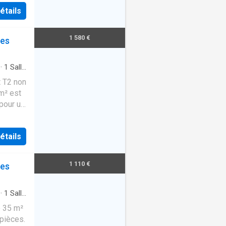
étails
1 580 €
les
·
1
Salle
t T2 non
m² est
pour un
étails
1 110 €
les
·
1
Salle
e 35 m²
 pièces.