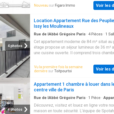
that are there waiting to be unlocked!
Voir les d
Nouveau
sur
Figaro Immo
Location Appartement Rue des Peuplie
Issy les Moulineaux
Rue de lAbbé Grégoire Paris
·
4
Pièces
·
1
Sal
bain
·
Appartement
·
Cuisine équipée
Cet appartement moderne de 84 m² situé au 
4 photos
étage propose un séjour lumineux de 36 m² 
une cuisine ouverte. Il comprend trois chamb
dont une suite parentale avec douche privativ
ainsi…
Vu la première fois la semaine
Voir les d
dernière
sur
Toitpourtoi
Appartement 1 chambre à louer dans l
centre ville de Paris
Rue de lAbbé Grégoire Paris
·
1
Pièce
·
Appa
·
Cuisine équipée
Découvrez, visitez et louez en ligne votre no
4 photos
maison en toute sécurité. L’équipe de Spot