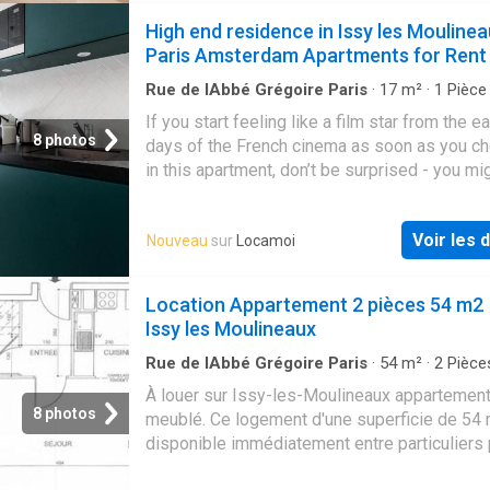
mérite une attention particulière. Consultez t
High end residence in Issy les Moulinea
détails et imaginez les possibilités. Contac
Paris Amsterdam Apartments for Rent
dès aujourd'hui pour plus d'informations !
Rue de lAbbé Grégoire Paris
·
17
m²
·
1
Pièce
Appartement
·
Parking
If you start feeling like a film star from the ea
8 photos
days of the French cinema as soon as you ch
in this apartment, don’t be surprised - you mi
onto something. Until a short while ago, the b
belonged to a French company that develope
Voir les d
Nouveau
sur
Locamoi
strips. Prepare to dream your most cinematic
dreams against the backdrop of beautiful st
walls that are the signature of this building s
Location Appartement 2 pièces 54 m2
décor honours the heritage of the building wi
Issy les Moulineaux
photographic references to classic movies. 
apartment near Paris has access to a superb
Rue de lAbbé Grégoire Paris
·
54
m²
·
2
Pièce
Salle de bain
·
Appartement
the Eiffel Tower, with a stunning rooftop terr
À louer sur Issy-les-Moulineaux appartemen
offering a magnificent panorama. For those ar
8 photos
meublé. Ce logement d'une superficie de 54 
by car, with its convenient private garage, the
disponible immédiatement entre particuliers 
residence, is your best base to explore Paris
loyer de 1580 €
don’t miss out on the many neighbourhood hi