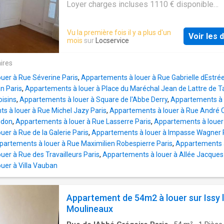
Loyer charges incluses 1110 € disponible
immédiatement
Vu la première fois il y a plus d'un
Voir les d
mois
sur
Locservice
ires
uer à Rue Séverine Paris
,
Appartements à louer à Rue Gabrielle dEstrée
n Paris
,
Appartements à louer à Place du Maréchal Jean de Lattre de T
oisins
,
Appartements à louer à Square de l'Abbe Derry
,
Appartements à l
s à louer à Rue Michel Jazy Paris
,
Appartements à louer à Rue André C
udon
,
Appartements à louer à Rue Lasserre Paris
,
Appartements à louer à
er à Rue de la Galerie Paris
,
Appartements à louer à Impasse Wagner 
partements à louer à Rue Maximilien Robespierre Paris
,
Appartements à 
er à Rue des Travailleurs Paris
,
Appartements à louer à Allée Jacques
uer à Villa Vauban
Appartement de 54m2 à louer sur Issy 
Moulineaux