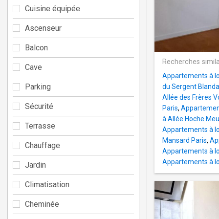
Cuisine équipée
Ascenseur
Balcon
Recherches simila
Cave
Appartements à lo
Parking
du Sergent Blanda
Allée des Frères V
Sécurité
Paris
,
Appartement
à Allée Hoche Me
Terrasse
Appartements à lou
Mansard Paris
,
Ap
Chauffage
Appartements à lou
Appartements à lo
Jardin
Climatisation
Cheminée