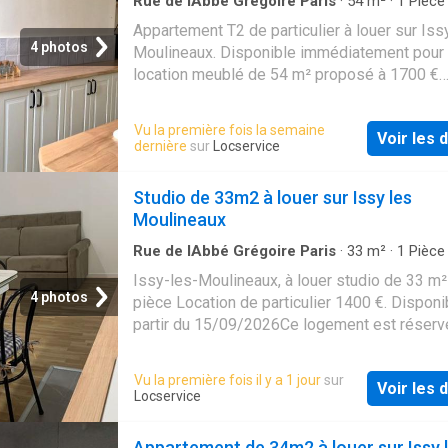
Rue de lAbbé Grégoire Paris
·
54
m²
·
1
Pièce
de bain
·
Appartement
Appartement T2 de particulier à louer sur Iss
4 photos
Moulineaux. Disponible immédiatement pour 
location meublé de 54 m² proposé à 1700 €
mensuel charges comprises. Disponible
immédiatement
Vu la première fois la semaine
Voir les d
dernière
sur
Locservice
Studio de 33m2 à louer sur Issy les
Moulineaux
Rue de lAbbé Grégoire Paris
·
33
m²
·
1
Pièce
de bain
·
Studio
Issy-les-Moulineaux, à louer studio de 33 m²
4 photos
pièce Location de particulier 1400 €. Disponi
partir du 15/09/2026Ce logement est réserv
étudiants
Vu la première fois il y a 1 jour
sur
Voir les d
Locservice
Appartement de 34m2 à louer sur Issy 