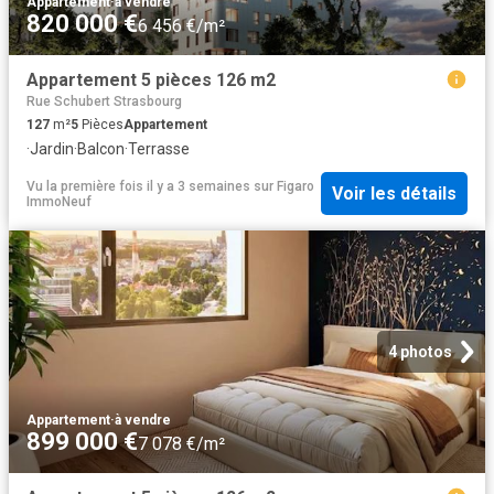
Appartement
·
à vendre
820 000 €
6 456 €/m²
Appartement 5 pièces 126 m2
Rue Schubert Strasbourg
127
m²
5
Pièces
Appartement
·
Jardin
·
Balcon
·
Terrasse
Vu la première fois il y a 3 semaines
sur
Figaro
Voir les détails
ImmoNeuf
4 photos
Appartement
·
à vendre
899 000 €
7 078 €/m²