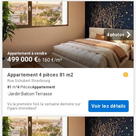
4 photos
Appartement
·
à vendre
499 000 €
6 160 €/m²
Appartement 4 pièces 81 m2
Rue Schubert Strasbourg
81
m²
4
Pièces
Appartement
·
Jardin
·
Balcon
·
Terrasse
Vu la première fois la semaine dernière
sur
Voir les détails
Figaro ImmoNeuf