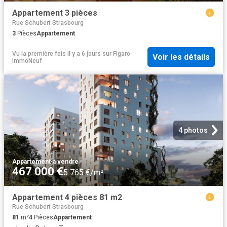
Appartement 3 pièces
Rue Schubert Strasbourg
3
Pièces
Appartement
Vu la première fois il y a 6 jours
sur
Figaro
Voir les détails
ImmoNeuf
4 photos
Appartement
·
à vendre
467 000 €
5 765 €/m²
Appartement 4 pièces 81 m2
Rue Schubert Strasbourg
81
m²
4
Pièces
Appartement