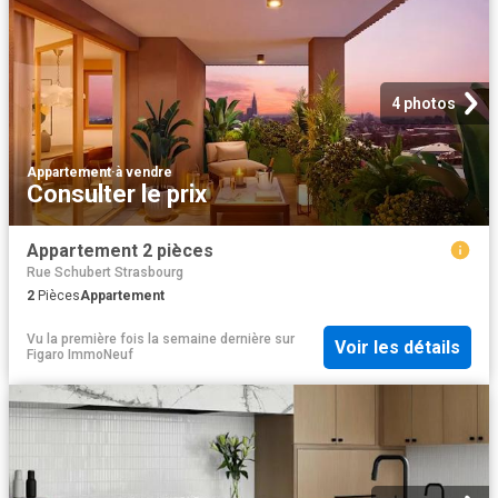
4 photos
Appartement
·
à vendre
Consulter le prix
Appartement 2 pièces
Rue Schubert Strasbourg
2
Pièces
Appartement
Vu la première fois la semaine dernière
sur
Voir les détails
Figaro ImmoNeuf