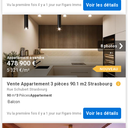
Voir les détails
Vu la première fois il y a 1 jour
sur
Figaro Immo
8 photos
Appartement
·
à vendre
478 900 €
NOUVEAU
5 321 €/m²
Vente Appartement 3 pièces 90.1 m2 Strasbourg
Rue Schubert Strasbourg
90
m²
3
Pièces
Appartement
·
Balcon
Voir les détails
Vu la première fois il y a 1 jour
sur
Figaro Immo