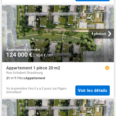
4 photos
Appartement
·
à vendre
124 000 €
5 904 €/m²
Appartement 1 pièce 20 m2
Rue Schubert Strasbourg
21
m²
1
Pièce
Appartement
Vu la première fois il y a 5 jours
sur
Figaro
Voir les détails
ImmoNeuf