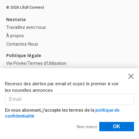
© 2026 Lifull Connect
Nestoria
Travaillez avec nous
À propos
Contactez-Nous
Politique légale
Vie Privée/Termes d'Utilisation
Politique de confidentialité
Politique de Cookies
Recevez des alertes par email et soyez le premier à voir
Paramètres des cookies
les nouvelles annonces
Aide
FAQ
En vous abonnant, j'accepte les termes de la
politique de
confidentialité
Nos Partenaires
Filtres
OK
Non merci