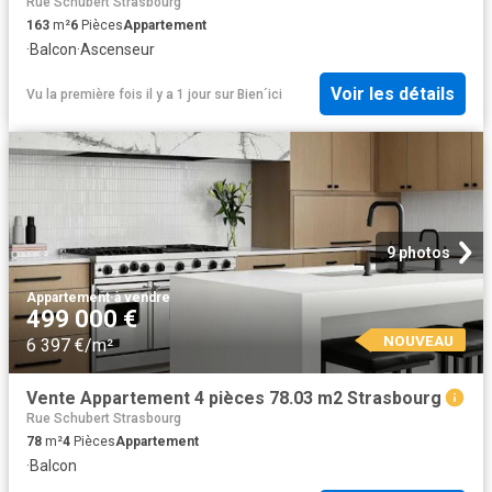
Rue Schubert Strasbourg
163
m²
6
Pièces
Appartement
·
Balcon
·
Ascenseur
Voir les détails
Vu la première fois il y a 1 jour
sur
Bien´ici
9 photos
Appartement
·
à vendre
499 000 €
NOUVEAU
6 397 €/m²
Vente Appartement 4 pièces 78.03 m2 Strasbourg
Rue Schubert Strasbourg
78
m²
4
Pièces
Appartement
·
Balcon