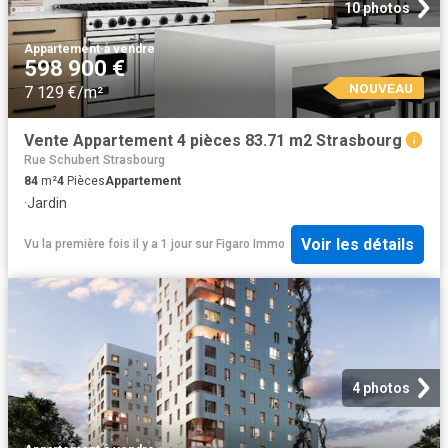
10 photos
Appartement
·
à vendre
598 900 €
NOUVEAU
7 129 €/m²
Vente Appartement 4 pièces 83.71 m2 Strasbourg
Rue Schubert Strasbourg
84
m²
4
Pièces
Appartement
·
Jardin
Voir les détails
Vu la première fois il y a 1 jour
sur
Figaro Immo
4 photos