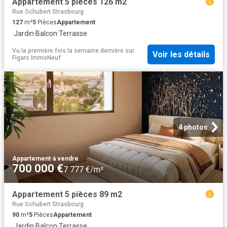
Appartement 5 pièces 126 m2
Rue Schubert Strasbourg
127
m²
5
Pièces
Appartement
·
Jardin
·
Balcon
·
Terrasse
Vu la première fois la semaine dernière
sur
Voir les détails
Figaro ImmoNeuf
4 photos
Appartement
·
à vendre
700 000 €
7 777 €/m²
Appartement 5 pièces 89 m2
Rue Schubert Strasbourg
90
m²
5
Pièces
Appartement
·
Jardin
·
Balcon
·
Terrasse