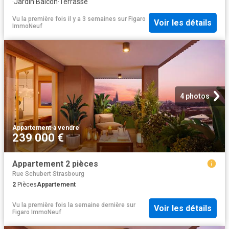
·
Jardin
·
Balcon
·
Terrasse
Vu la première fois il y a 3 semaines
sur
Figaro
Voir les détails
ImmoNeuf
4 photos
Appartement
·
à vendre
239 000 €
Appartement 2 pièces
Rue Schubert Strasbourg
2
Pièces
Appartement
Vu la première fois la semaine dernière
sur
Voir les détails
Figaro ImmoNeuf