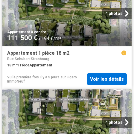
4 photos
Appartement
·
à vendre
111 500 €
6 194 €/m²
Appartement 1 pièce 18 m2
Rue Schubert Strasbourg
18
m²
1
Pièce
Appartement
Vu la première fois il y a 5 jours
sur
Figaro
Voir les détails
ImmoNeuf
4 photos