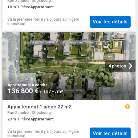
Rue Schubert Strasbourg
18
m²
1
Pièce
Appartement
Vu la première fois il y a 5 jours
sur
Figaro
Voir les détails
ImmoNeuf
4 photos
Appartement
·
à vendre
136 800 €
5 947 €/m²
Appartement 1 pièce 22 m2
Rue Schubert Strasbourg
23
m²
1
Pièce
Appartement
Vu la première fois il y a 5 jours
sur
Figaro
Voir les détails
ImmoNeuf