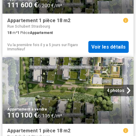
111 600 €
6 200 €/m²
Appartement 1 pièce 18 m2
Rue Schubert Strasbourg
18
m²
1
Pièce
Appartement
Vu la première fois il y a 5 jours
sur
Figaro
Voir les détails
ImmoNeuf
4 photos
Appartement
·
à vendre
110 100 €
6 116 €/m²
Appartement 1 pièce 18 m2