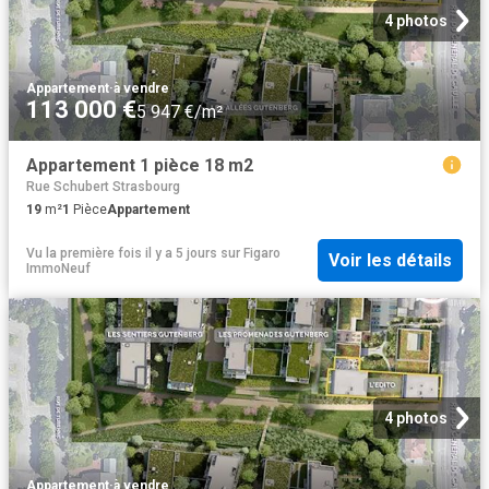
4 photos
Appartement
·
à vendre
113 000 €
5 947 €/m²
Appartement 1 pièce 18 m2
Rue Schubert Strasbourg
19
m²
1
Pièce
Appartement
Vu la première fois il y a 5 jours
sur
Figaro
Voir les détails
ImmoNeuf
4 photos
Appartement
·
à vendre