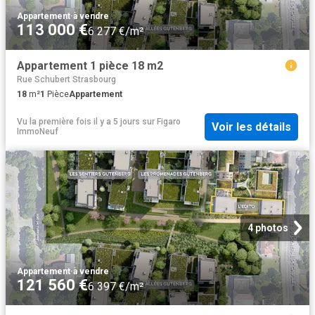
Appartement
·
à vendre
113 000 €
6 277 €/m²
Appartement 1 pièce 18 m2
Rue Schubert Strasbourg
18
m²
1
Pièce
Appartement
Vu la première fois il y a 5 jours
sur
Figaro
Voir les détails
ImmoNeuf
4 photos
Appartement
·
à vendre
121 560 €
6 397 €/m²