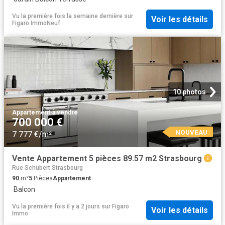
Vu la première fois la semaine dernière
sur
Voir les détails
Figaro ImmoNeuf
10 photos
Appartement
·
à vendre
700 000 €
NOUVEAU
7 777 €/m²
Vente Appartement 5 pièces 89.57 m2 Strasbourg
Rue Schubert Strasbourg
90
m²
5
Pièces
Appartement
·
Balcon
Vu la première fois il y a 2 jours
sur
Figaro
Voir les détails
Immo