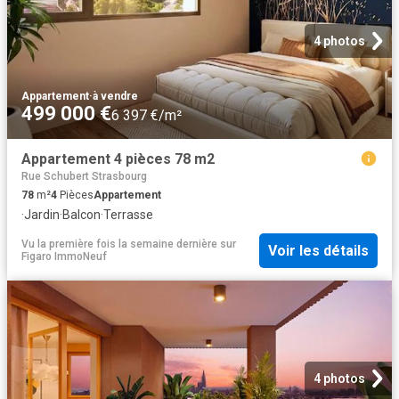
4 photos
Appartement
·
à vendre
499 000 €
6 397 €/m²
Appartement 4 pièces 78 m2
Rue Schubert Strasbourg
78
m²
4
Pièces
Appartement
·
Jardin
·
Balcon
·
Terrasse
Vu la première fois la semaine dernière
sur
Voir les détails
Figaro ImmoNeuf
4 photos