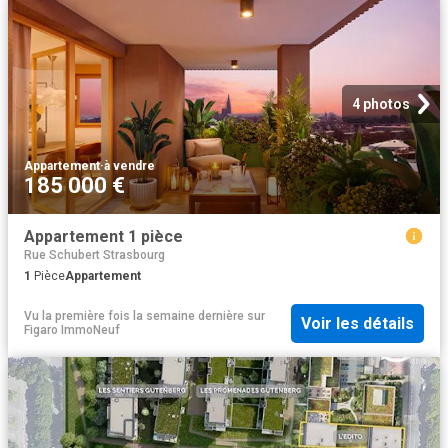
4 photos
Appartement
·
à vendre
185 000 €
Appartement 1 pièce
Rue Schubert Strasbourg
1
Pièce
Appartement
Vu la première fois la semaine dernière
sur
Voir les détails
Figaro ImmoNeuf