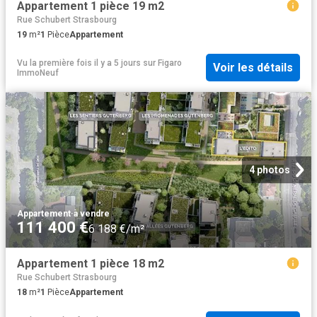
Appartement 1 pièce 19 m2
Rue Schubert Strasbourg
19
m²
1
Pièce
Appartement
Vu la première fois il y a 5 jours
sur
Figaro
Voir les détails
ImmoNeuf
4 photos
Appartement
·
à vendre
111 400 €
6 188 €/m²
Appartement 1 pièce 18 m2
Rue Schubert Strasbourg
18
m²
1
Pièce
Appartement