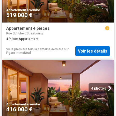
Appartement
·
à vendre
519 000 €
Appartement 4 pièces
Rue Schubert Strasbourg
4
Pièces
Appartement
Vu la première fois la semaine dernière
sur
Voir les détails
Figaro ImmoNeuf
4 photos
Appartement
·
à vendre
416 000 €