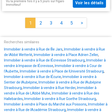
Vu la première fois il y a 5 jours
sur
Figaro
Voir les détails
ImmoNeuf
1
2
3
4
5
>
Recherches similaires
Immobilier à vendre à Rue de lÎle Jars
,
Immobilier à vendre à Rue
de lAbbé Wetterlé
,
Immobilier à vendre à Place Adrien Zeller
,
Immobilier à vendre à Rue de lÉcrevisse Strasbourg
,
Immobilier à
vendre à Impasse de lÉcrevisse
,
Immobilier à vendre à Cour de
l'Aubette
,
Immobilier à vendre à Place de lUniversité Strasbourg
,
Immobilier à vendre à Rue de lÉcurie
,
Immobilier à vendre à
Sentier de lAubépine
,
Immobilier à vendre à Rue de lAubépine
Strasbourg
,
Immobilier à vendre à Rue Herder
,
Immobilier à
vendre à Rue de LAbbé Muhe
,
Immobilier à vendre à Rue des
Hallebardes
,
Immobilier à vendre à Rue Goethe Strasbourg
,
Immobilier à vendre à Place du Marché aux Poissons
,
Immobilier à
vendre à Rue de lAcadémie Strasbourg
,
Immobilier à vendre à