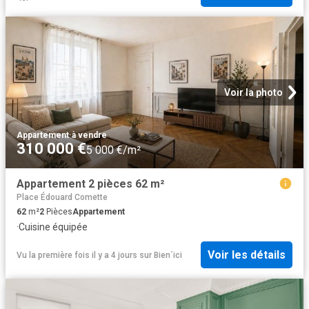
Voir la photo
Appartement
·
à vendre
310 000 €
5 000 €/m²
Appartement 2 pièces 62 m²
Place Édouard Comette
62
m²
2
Pièces
Appartement
·
Cuisine équipée
Voir les détails
Vu la première fois il y a 4 jours
sur
Bien´ici