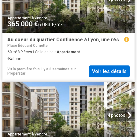
Appartement
·
à vendre
365 000 €
6 083 €/m²
Au coeur du quartier Confluence à Lyon, une résidence végétalisée dans l'air du temps
Place Édouard Comette
60
m²
3
Pièces
1
Salle de bain
Appartement
·
Balcon
Vu la première fois il y a 3 semaines
sur
Voir les détails
Properstar
4 photos
Appartement
·
à vendre