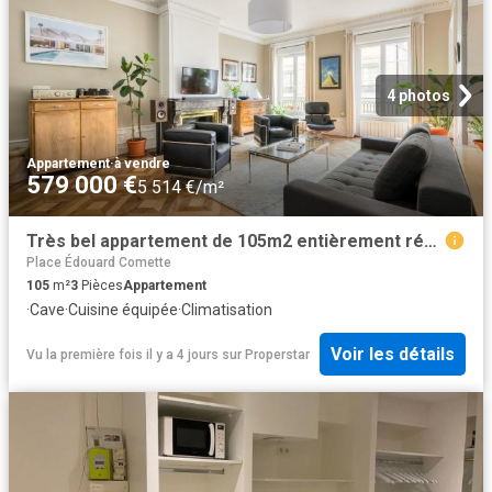
4 photos
Appartement
·
à vendre
579 000 €
5 514 €/m²
Très bel appartement de 105m2 entièrement rénové au pied de la place Bellecour
Place Édouard Comette
105
m²
3
Pièces
Appartement
·
Cave
·
Cuisine équipée
·
Climatisation
Voir les détails
Vu la première fois il y a 4 jours
sur
Properstar