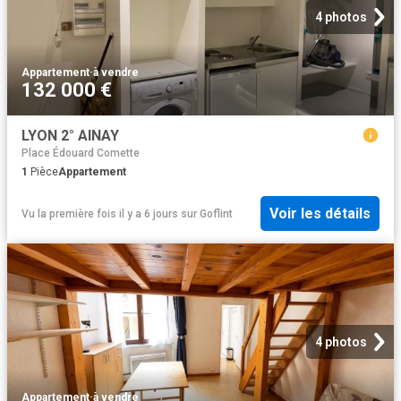
4 photos
Appartement
·
à vendre
132 000 €
LYON 2° AINAY
Place Édouard Comette
1
Pièce
Appartement
Voir les détails
Vu la première fois il y a 6 jours
sur
Goflint
4 photos
Appartement
·
à vendre