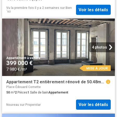
Vu la première fois il y a 2 semaines
sur
Bien
Voir les détails
´ici
4 photos
Appartement
·
à vendre
399 000 €
MISE À JOUR
7 980 €/m²
Appartement T2 entièrement rénové de 50.48m2 rue Mercière !
Place Édouard Comette
50
m²
2
Pièces
1
Salle de bain
Appartement
Voir les détails
Nouveau
sur
Properstar