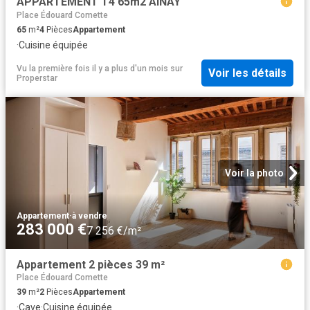
APPARTEMENT T4 65m2 AINAY
Place Édouard Comette
65
m²
4
Pièces
Appartement
·
Cuisine équipée
Vu la première fois il y a plus d'un mois
sur
Voir les détails
Properstar
Voir la photo
Appartement
·
à vendre
283 000 €
7 256 €/m²
Appartement 2 pièces 39 m²
Place Édouard Comette
39
m²
2
Pièces
Appartement
·
Cave
·
Cuisine équipée