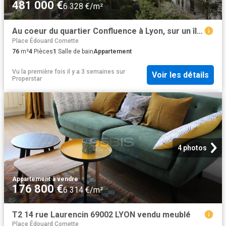
481 000 €
6 328 €/m²
Au coeur du quartier Confluence à Lyon, sur un îlot de verdure
Place Édouard Comette
76
m²
4
Pièces
1
Salle de bain
Appartement
Vu la première fois il y a 3 semaines
sur
Voir les détails
Properstar
4 photos
Appartement
·
à vendre
176 800 €
6 314 €/m²
T2 14 rue Laurencin 69002 LYON vendu meublé
Place Édouard Comette