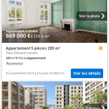
Voir la photo
Appartement
·
à vendre
869 000 €
4 239 €/m²
Appartement 5 pièces 205 m²
Place Édouard Comette
205
m²
5
Pièces
Appartement
·
Ascenseur
Voir les détails
Vu la première fois il y a 6 jours
sur
Bien´ici
4 photos