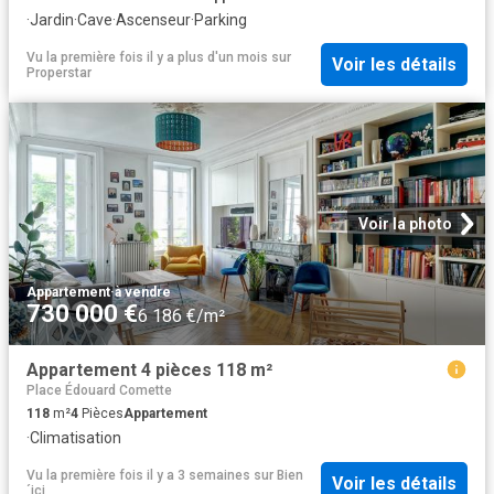
·
Jardin
·
Cave
·
Ascenseur
·
Parking
Vu la première fois il y a plus d'un mois
sur
Voir les détails
Properstar
Voir la photo
Appartement
·
à vendre
730 000 €
6 186 €/m²
Appartement 4 pièces 118 m²
Place Édouard Comette
118
m²
4
Pièces
Appartement
·
Climatisation
Vu la première fois il y a 3 semaines
sur
Bien
Voir les détails
´ici