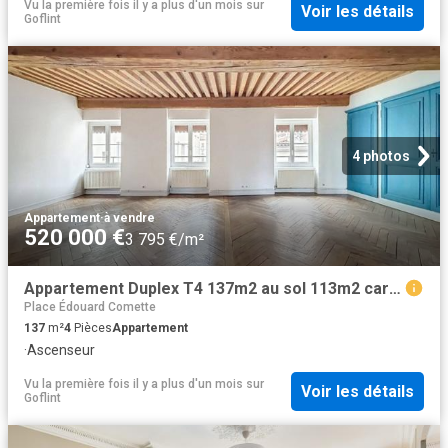
Vu la première fois il y a plus d'un mois
sur
Voir les détails
Goflint
4 photos
Appartement
·
à vendre
520 000 €
3 795 €/m²
Appartement Duplex T4 137m2 au sol 113m2 carrez LYON 2 Poutres apparentes rue calme
Place Édouard Comette
137
m²
4
Pièces
Appartement
·
Ascenseur
Vu la première fois il y a plus d'un mois
sur
Voir les détails
Goflint