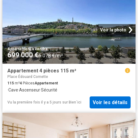
Voir la photo
Appartement
·
à vendre
699 000 €
6 078 €/m²
Appartement 4 pièces 115 m²
Place Édouard Comette
115
m²
4
Pièces
Appartement
·
Cave
·
Ascenseur
·
Sécurité
Voir les détails
Vu la première fois il y a 5 jours
sur
Bien´ici