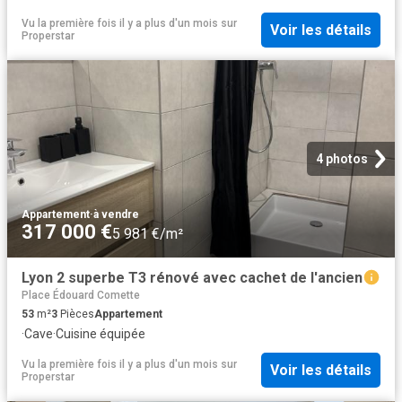
Vu la première fois il y a plus d'un mois
sur
Voir les détails
Properstar
4 photos
Appartement
·
à vendre
317 000 €
5 981 €/m²
Lyon 2 superbe T3 rénové avec cachet de l'ancien
Place Édouard Comette
53
m²
3
Pièces
Appartement
·
Cave
·
Cuisine équipée
Vu la première fois il y a plus d'un mois
sur
Voir les détails
Properstar