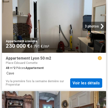
3 photos
Appartement
·
à vendre
230 000 €
4 791 €/m²
Appartement Lyon 50 m2
Place Édouard Comette
48
m²
2
Pièces
Appartement
·
Cave
Vu la première fois la semaine dernière
sur
Voir les détails
Properstar