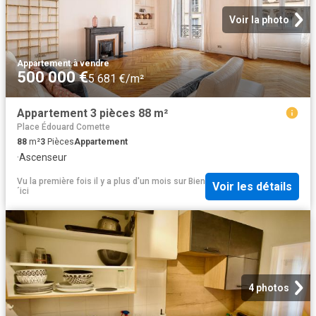
Voir la photo
Appartement
·
à vendre
500 000 €
5 681 €/m²
Appartement 3 pièces 88 m²
Place Édouard Comette
88
m²
3
Pièces
Appartement
·
Ascenseur
Vu la première fois il y a plus d'un mois
sur
Bien
Voir les détails
´ici
4 photos