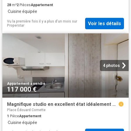
28
m²
2
Pièces
Appartement
·
Cuisine équipée
Vu la première fois il y a plus d'un mois
sur
Voir les détails
Properstar
4 photos
Appartement
·
à vendre
117 000 €
Magnifique studio en excellent état idéalement situé au coeur
Place Édouard Comette
1
Pièce
Appartement
·
Cuisine équipée