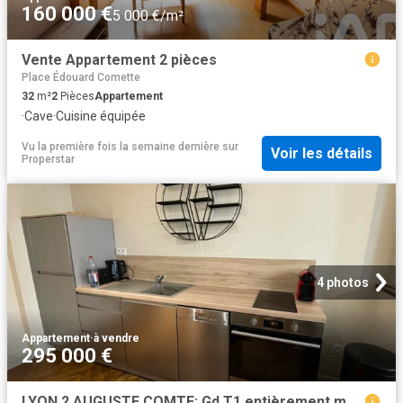
160 000 €
5 000 €/m²
Vente Appartement 2 pièces
Place Édouard Comette
32
m²
2
Pièces
Appartement
·
Cave
·
Cuisine équipée
Vu la première fois la semaine dernière
sur
Voir les détails
Properstar
4 photos
Appartement
·
à vendre
295 000 €
LYON 2 AUGUSTE COMTE: Gd T1 entièrement meublé !