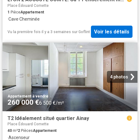
Place Édouard Comette
1
Pièce
Appartement
·
Cave
·
Cheminée
Voir les détails
Vu la première fois il y a 3 semaines
sur
Goflint
4 photos
Appartement
·
à vendre
260 000 €
6 500 €/m²
T2 Idéalement situé quartier Ainay
Place Édouard Comette
40
m²
2
Pièces
Appartement
·
Ascenseur