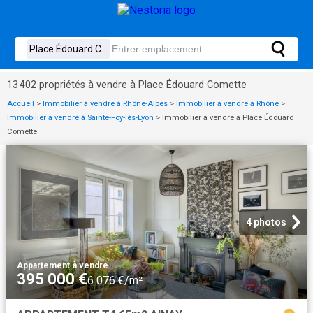
13 402 propriétés à vendre à Place Édouard Comette
Accueil
>
Immobilier à vendre à Rhône-Alpes
>
Immobilier à vendre à Rhône
>
Immobilier à vendre à Sainte-Foy-lès-Lyon
>
Immobilier à vendre à Place Édouard
Comette
4 photos
Appartement
·
à vendre
395 000 €
6 076 €/m²