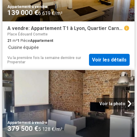
Appartement
·
à vendre
139 000 €
6 619 €/m²
A vendre: Appartement T1 à Lyon, Quartier Carnot
Place Édouard Comette
21
m²
1
Pièce
Appartement
·
Cuisine équipée
Vu la première fois la semaine dernière
sur
Voir les détails
Properstar
Voir la photo
Appartement
·
à vendre
379 500 €
5 128 €/m²