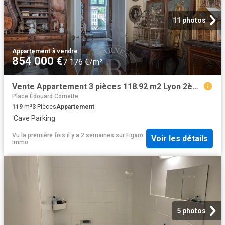
11 photos
Appartement
·
à vendre
854 000 €
7 176 €/m²
Vente Appartement 3 pièces 118.92 m2 Lyon 2ème
Place Édouard Comette
119
m²
3
Pièces
Appartement
·
Cave
·
Parking
Vu la première fois il y a 2 semaines
sur
Figaro
Voir les détails
Immo
5 photos