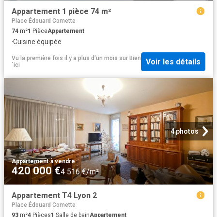
Appartement 1 pièce 74 m²
Place Édouard Comette
74
m²
1
Pièce
Appartement
·
Cuisine équipée
Vu la première fois il y a plus d'un mois
sur
Bien
Voir les détails
´ici
4 photos
Appartement
·
à vendre
420 000 €
4 516 €/m²
Appartement T4 Lyon 2
Place Édouard Comette
93
m²
4
Pièces
1
Salle de bain
Appartement