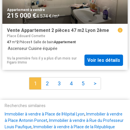
Appartement
·
à vendre
215 000 €
4 574 €/m²
Vente Appartement 2 pièces 47 m2 Lyon 2ème
Place Édouard Comette
47
m²
2
Pièces
1
Salle de bain
Appartement
·
Ascenseur
·
Cuisine équipée
Vu la première fois il y a plus d'un mois
sur
Voir les détails
Figaro Immo
1
2
3
4
5
>
Recherches similaires
Immobilier à vendre à Place de lHôpital Lyon
,
Immobilier à vendre
à Place Antonin Poncet
,
Immobilier à vendre à Rue du Professeur
Louis Paufique
,
Immobilier à vendre à Place de la République