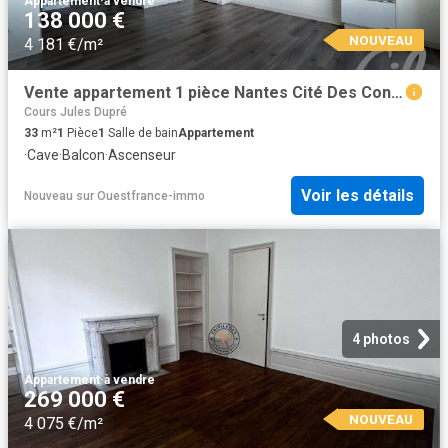
Appartement
·
à vendre
138 000 €
NOUVEAU
4 181 €/m²
Vente appartement 1 pièce Nantes Cité Des Congrès 44
Cours Jules Dupré
33
m²
1
Pièce
1
Salle de bain
Appartement
·
Cave
·
Balcon
·
Ascenseur
Voir les détails
Nouveau
sur
Ouestfrance-immo
4 photos
Appartement
·
à vendre
269 000 €
NOUVEAU
4 075 €/m²