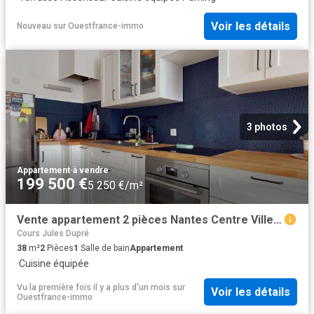
Voir les détails
Nouveau
sur
Ouestfrance-immo
3 photos
Appartement
·
à vendre
199 500 €
5 250 €/m²
Vente appartement 2 pièces Nantes Centre Ville 44
Cours Jules Dupré
38
m²
2
Pièces
1
Salle de bain
Appartement
·
Cuisine équipée
Vu la première fois il y a plus d'un mois
sur
Voir les détails
Ouestfrance-immo