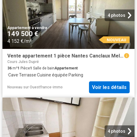
4 photos
Appartement
·
à vendre
149 500 €
NOUVEAU
4 152 €/m²
Vente appartement 1 pièce Nantes Canclaux Mellinet 44
Cours Jules Dupré
36
m²
1
Pièce
1
Salle de bain
Appartement
·
Cave
·
Terrasse
·
Cuisine équipée
·
Parking
Voir les détails
Nouveau
sur
Ouestfrance-immo
4 photos