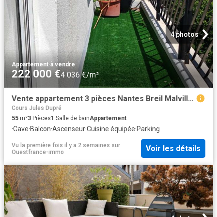
4 photos
Appartement
·
à vendre
222 000 €
4 036 €/m²
Vente appartement 3 pièces Nantes Breil Malville 44
Cours Jules Dupré
55
m²
3
Pièces
1
Salle de bain
Appartement
·
Cave
·
Balcon
·
Ascenseur
·
Cuisine équipée
·
Parking
Vu la première fois il y a 2 semaines
sur
Voir les détails
Ouestfrance-immo