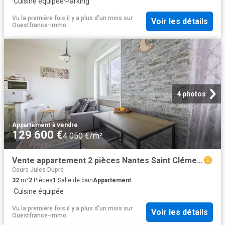
·
Cuisine équipée
·
Parking
Vu la première fois il y a plus d'un mois
sur
Voir les détails
Ouestfrance-immo
4 photos
Appartement
·
à vendre
129 600 €
4 050 €/m²
Vente appartement 2 pièces Nantes Saint Clément Jardin des plantes 44
Cours Jules Dupré
32
m²
2
Pièces
1
Salle de bain
Appartement
·
Cuisine équipée
Vu la première fois il y a plus d'un mois
sur
Voir les détails
Ouestfrance-immo