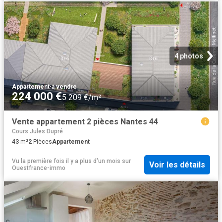
4 photos
Appartement
·
à vendre
224 000 €
5 209 €/m²
Vente appartement 2 pièces Nantes 44
Cours Jules Dupré
43
m²
2
Pièces
Appartement
Vu la première fois il y a plus d'un mois
sur
Voir les détails
Ouestfrance-immo