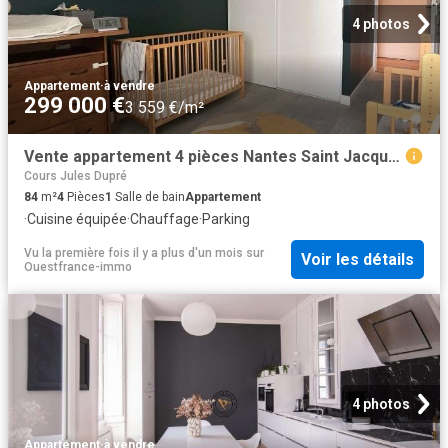
4 photos
Appartement
·
à vendre
299 000 €
3 559 €/m²
Vente appartement 4 pièces Nantes Saint Jacques 44
Cours Jules Dupré
84
m²
4
Pièces
1
Salle de bain
Appartement
·
Cuisine équipée
·
Chauffage
·
Parking
Vu la première fois il y a plus d'un mois
sur
Voir les détails
Ouestfrance-immo
4 photos
Appartement
·
à vendre