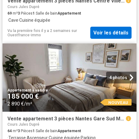
Vente appartement 3 pièces Nantes Centre Ville 44
Cours Jules Dupré
69
m²
3
Pièces
1
Salle de bain
Appartement
·
Cave
·
Cuisine équipée
Vu la première fois il y a 2 semaines
sur
Voir les détails
Ouestfrance-immo
4 photos
Appartement
·
à vendre
185 000 €
NOUVEAU
2 890 €/m²
Vente appartement 3 pièces Nantes Gare Sud Malakoff 44
Cours Jules Dupré
64
m²
3
Pièces
1
Salle de bain
Appartement
·
Terrasse
·
Ascenseur
·
Cuisine équipée
·
Parking