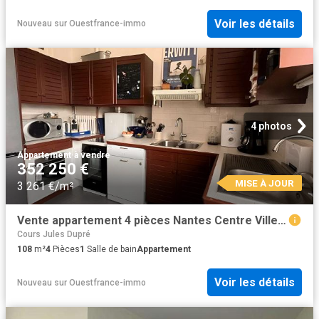
Voir les détails
Nouveau
sur
Ouestfrance-immo
4 photos
Appartement
·
à vendre
352 250 €
MISE À JOUR
3 261 €/m²
Vente appartement 4 pièces Nantes Centre Ville 44
Cours Jules Dupré
108
m²
4
Pièces
1
Salle de bain
Appartement
Voir les détails
Nouveau
sur
Ouestfrance-immo