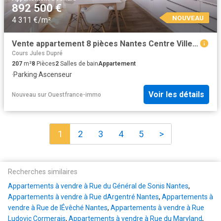
892 500 €
NOUVEAU
4 311 €/m²
Vente appartement 8 pièces Nantes Centre Ville 44
Cours Jules Dupré
207
m²
8
Pièces
2
Salles de bain
Appartement
·
Parking
·
Ascenseur
Voir les détails
Nouveau
sur
Ouestfrance-immo
1
2
3
4
5
>
Recherches similaires
Appartements à vendre à Rue du Général de Sonis Nantes
,
Appartements à vendre à Rue dArgentré Nantes
,
Appartements à
vendre à Rue de lÉvêché Nantes
,
Appartements à vendre à Rue
Ludovic Cormerais
,
Appartements à vendre à Rue du Maryland
,