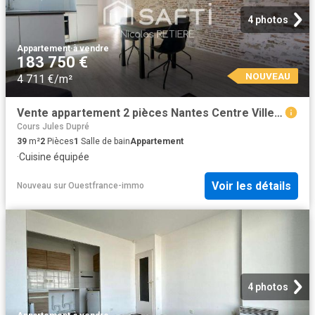
4 photos
Appartement
·
à vendre
183 750 €
NOUVEAU
4 711 €/m²
Vente appartement 2 pièces Nantes Centre Ville 44
Cours Jules Dupré
39
m²
2
Pièces
1
Salle de bain
Appartement
·
Cuisine équipée
Voir les détails
Nouveau
sur
Ouestfrance-immo
4 photos