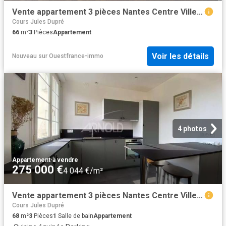
Vente appartement 3 pièces Nantes Centre Ville 44
Cours Jules Dupré
66
m²
3
Pièces
Appartement
Voir les détails
Nouveau
sur
Ouestfrance-immo
4 photos
Appartement
·
à vendre
275 000 €
4 044 €/m²
Vente appartement 3 pièces Nantes Centre Ville 44
Cours Jules Dupré
68
m²
3
Pièces
1
Salle de bain
Appartement