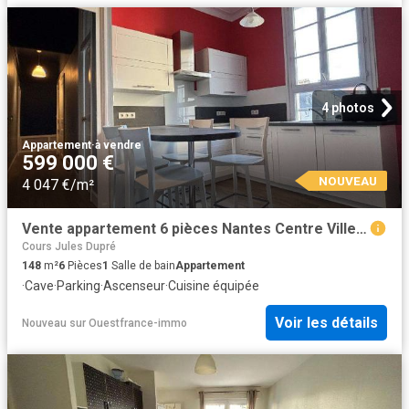
4 photos
Appartement
·
à vendre
599 000 €
NOUVEAU
4 047 €/m²
Vente appartement 6 pièces Nantes Centre Ville 44
Cours Jules Dupré
148
m²
6
Pièces
1
Salle de bain
Appartement
·
Cave
·
Parking
·
Ascenseur
·
Cuisine équipée
Voir les détails
Nouveau
sur
Ouestfrance-immo