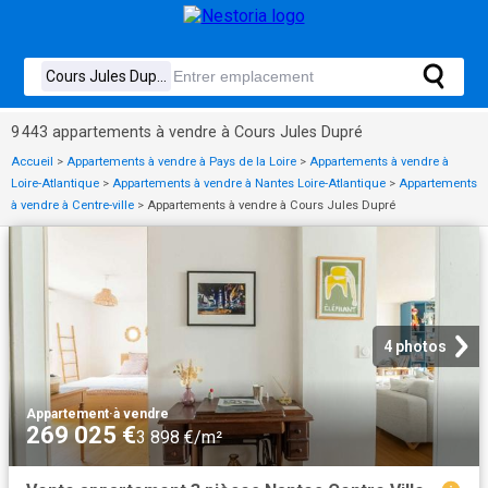
9 443 appartements à vendre à Cours Jules Dupré
Accueil
>
Appartements à vendre à Pays de la Loire
>
Appartements à vendre à
Loire-Atlantique
>
Appartements à vendre à Nantes Loire-Atlantique
>
Appartements
à vendre à Centre-ville
>
Appartements à vendre à Cours Jules Dupré
4 photos
Appartement
·
à vendre
269 025 €
3 898 €/m²