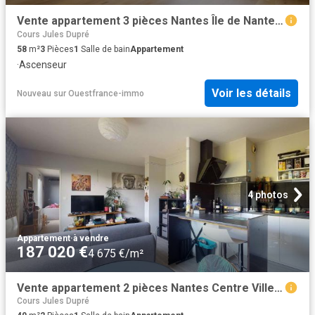
Vente appartement 3 pièces Nantes Île de Nantes 44
Cours Jules Dupré
58
m²
3
Pièces
1
Salle de bain
Appartement
·
Ascenseur
Voir les détails
Nouveau
sur
Ouestfrance-immo
4 photos
Appartement
·
à vendre
187 020 €
4 675 €/m²
Vente appartement 2 pièces Nantes Centre Ville 44
Cours Jules Dupré