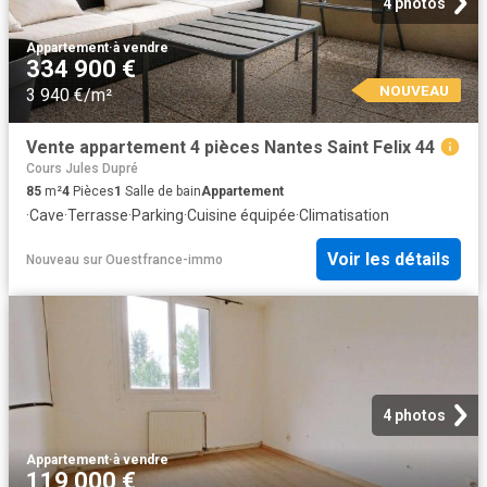
4 photos
Appartement
·
à vendre
334 900 €
NOUVEAU
3 940 €/m²
Vente appartement 4 pièces Nantes Saint Felix 44
Cours Jules Dupré
85
m²
4
Pièces
1
Salle de bain
Appartement
·
Cave
·
Terrasse
·
Parking
·
Cuisine équipée
·
Climatisation
Voir les détails
Nouveau
sur
Ouestfrance-immo
4 photos
Appartement
·
à vendre
119 000 €