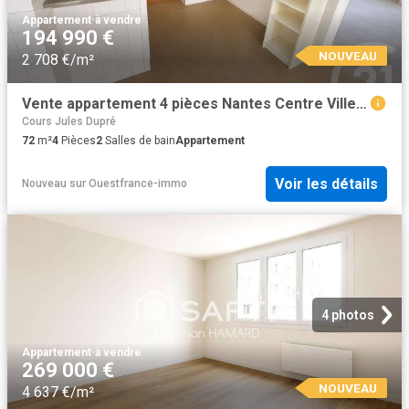
Appartement
·
à vendre
194 990 €
NOUVEAU
2 708 €/m²
Vente appartement 4 pièces Nantes Centre Ville 44
Cours Jules Dupré
72
m²
4
Pièces
2
Salles de bain
Appartement
Voir les détails
Nouveau
sur
Ouestfrance-immo
4 photos
Appartement
·
à vendre
269 000 €
NOUVEAU
4 637 €/m²