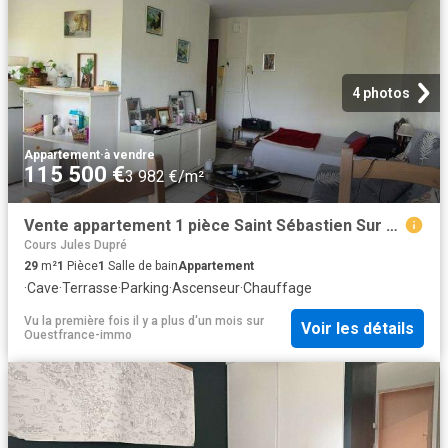
4 photos
Appartement
·
à vendre
115 500 €
3 982 €/m²
Vente appartement 1 pièce Saint Sébastien Sur Loire Martellière 44
Cours Jules Dupré
29
m²
1
Pièce
1
Salle de bain
Appartement
·
Cave
·
Terrasse
·
Parking
·
Ascenseur
·
Chauffage
Vu la première fois il y a plus d'un mois
sur
Voir les détails
Ouestfrance-immo