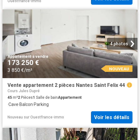
Ouestfrance-immo
4 photos
Appartement
·
à vendre
173 250 €
NOUVEAU
3 850 €/m²
Vente appartement 2 pièces Nantes Saint Felix 44
Cours Jules Dupré
45
m²
2
Pièces
1
Salle de bain
Appartement
·
Cave
·
Balcon
·
Parking
Voir les détails
Nouveau
sur
Ouestfrance-immo