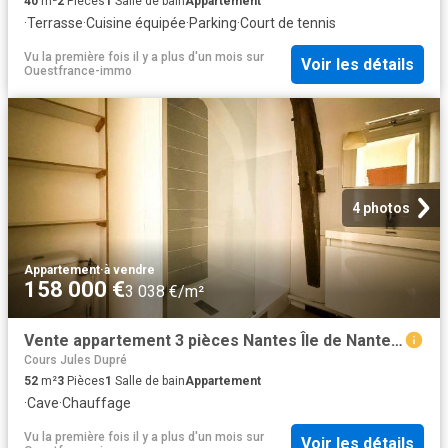
40
m²
2
Pièces
1
Salle de bain
Appartement
·
Terrasse
·
Cuisine équipée
·
Parking
·
Court de tennis
Vu la première fois il y a plus d'un mois
sur
Voir les détails
Ouestfrance-immo
4 photos
Appartement
·
à vendre
158 000 €
3 038 €/m²
Vente appartement 3 pièces Nantes Île de Nantes 44
Cours Jules Dupré
52
m²
3
Pièces
1
Salle de bain
Appartement
·
Cave
·
Chauffage
Vu la première fois il y a plus d'un mois
sur
Voir les détails