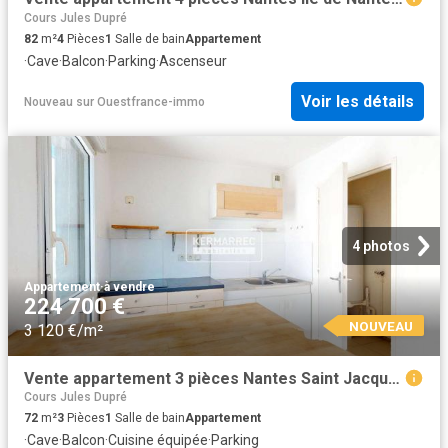
Cours Jules Dupré
82
m²
4
Pièces
1
Salle de bain
Appartement
·
Cave
·
Balcon
·
Parking
·
Ascenseur
Voir les détails
Nouveau
sur
Ouestfrance-immo
4 photos
Appartement
·
à vendre
224 700 €
NOUVEAU
3 120 €/m²
Vente appartement 3 pièces Nantes Saint Jacques 44
Cours Jules Dupré
72
m²
3
Pièces
1
Salle de bain
Appartement
·
Cave
·
Balcon
·
Cuisine équipée
·
Parking