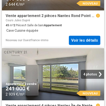
NOUVEAU
2 644 €/m²
Vente appartement 2 pièces Nantes Rond Point de Paris Blanche de Castille 44
Cours Jules Dupré
45
m²
2
Pièces
1
Salle de bain
Appartement
·
Cave
·
Cuisine équipée
Voir les détails
Nouveau
sur
Ouestfrance-immo
4 photos
Appartement
·
à vendre
241 000 €
NOUVEAU
2 939 €/m²
Vente appartement 4 pièces Nantes Île de Nantes 44