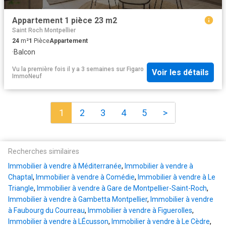
Appartement 1 pièce 23 m2
Saint Roch Montpellier
24
m²
1
Pièce
Appartement
·
Balcon
Vu la première fois il y a 3 semaines
sur
Figaro
Voir les détails
ImmoNeuf
1
2
3
4
5
>
Recherches similaires
Immobilier à vendre à Méditerranée
,
Immobilier à vendre à
Chaptal
,
Immobilier à vendre à Comédie
,
Immobilier à vendre à Le
Triangle
,
Immobilier à vendre à Gare de Montpellier-Saint-Roch
,
Immobilier à vendre à Gambetta Montpellier
,
Immobilier à vendre
à Faubourg du Courreau
,
Immobilier à vendre à Figuerolles
,
Immobilier à vendre à LÉcusson
,
Immobilier à vendre à Le Cèdre
,