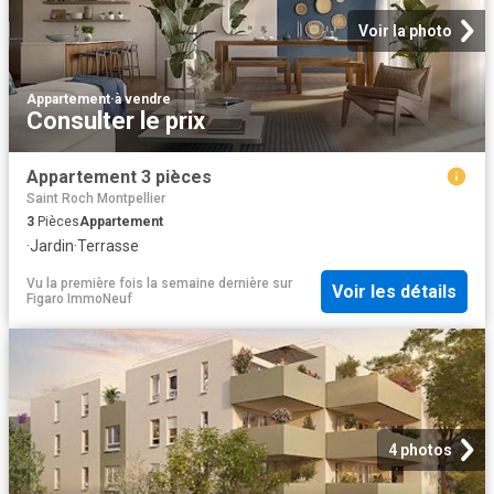
Voir la photo
Appartement
·
à vendre
Consulter le prix
Appartement 3 pièces
Saint Roch Montpellier
3
Pièces
Appartement
·
Jardin
·
Terrasse
Vu la première fois la semaine dernière
sur
Voir les détails
Figaro ImmoNeuf
4 photos