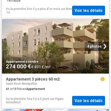
·
Terrasse
Vu la première fois il y a plus d'un mois
sur
Bien
Voir les détails
´ici
4 photos
Appartement
·
à vendre
274 000 €
4 491 €/m²
Appartement 3 pièces 60 m2
Saint Roch Montpellier
61
m²
3
Pièces
Appartement
Vu la première fois il y a 5 jours
sur
Figaro
Voir les détails
ImmoNeuf