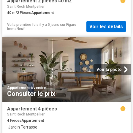
Appartement 2 pièces 40 m2
Saint Roch Montpellier
40
m²
2
Pièces
Appartement
Vu la première fois il y a 5 jours
sur
Figaro
Voir les détails
ImmoNeuf
Voir la photo
Appartement
·
à vendre
Consulter le prix
Appartement 4 pièces
Saint Roch Montpellier
4
Pièces
Appartement
·
Jardin
·
Terrasse