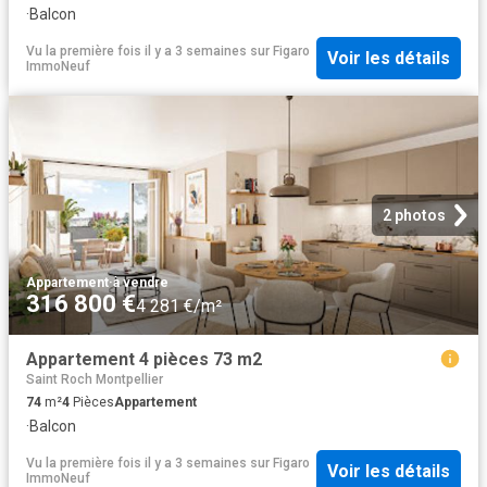
·
Balcon
Vu la première fois il y a 3 semaines
sur
Figaro
Voir les détails
ImmoNeuf
2 photos
Appartement
·
à vendre
316 800 €
4 281 €/m²
Appartement 4 pièces 73 m2
Saint Roch Montpellier
74
m²
4
Pièces
Appartement
·
Balcon
Vu la première fois il y a 3 semaines
sur
Figaro
Voir les détails
ImmoNeuf