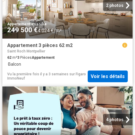
2 photos
Appartement
·
à vendre
249 500 €
4 024 €/m²
Appartement 3 pièces 62 m2
Saint Roch Montpellier
62
m²
3
Pièces
Appartement
·
Balcon
Vu la première fois il y a 3 semaines
sur
Figaro
Voir les détails
ImmoNeuf
4 photos