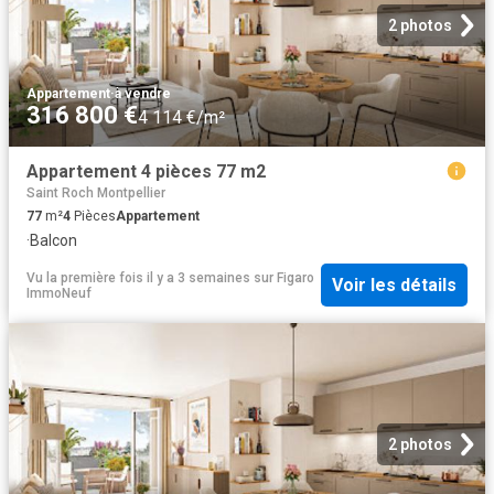
2 photos
Appartement
·
à vendre
316 800 €
4 114 €/m²
Appartement 4 pièces 77 m2
Saint Roch Montpellier
77
m²
4
Pièces
Appartement
·
Balcon
Vu la première fois il y a 3 semaines
sur
Figaro
Voir les détails
ImmoNeuf
2 photos