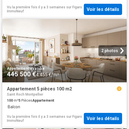
Vu la première fois il y a 3 semaines
sur
Figaro
Voir les détails
ImmoNeuf
2 photos
Appartement
·
à vendre
445 500 €
4 455 €/m²
Appartement 5 pièces 100 m2
Saint Roch Montpellier
100
m²
5
Pièces
Appartement
·
Balcon
Vu la première fois il y a 3 semaines
sur
Figaro
Voir les détails
ImmoNeuf