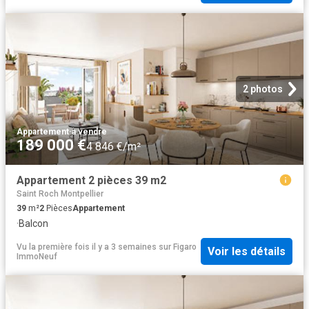
2 photos
Appartement
·
à vendre
189 000 €
4 846 €/m²
Appartement 2 pièces 39 m2
Saint Roch Montpellier
39
m²
2
Pièces
Appartement
·
Balcon
Vu la première fois il y a 3 semaines
sur
Figaro
Voir les détails
ImmoNeuf