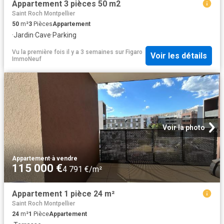
Appartement 3 pièces 50 m2
Saint Roch Montpellier
50
m²
3
Pièces
Appartement
·
Jardin
·
Cave
·
Parking
Vu la première fois il y a 3 semaines
sur
Figaro
Voir les détails
ImmoNeuf
Voir la photo
Appartement
·
à vendre
115 000 €
4 791 €/m²
Appartement 1 pièce 24 m²
Saint Roch Montpellier
24
m²
1
Pièce
Appartement