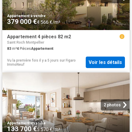
Appartement
·
à vendre
379 000 €
4 566 €/m²
Appartement 4 pièces 82 m2
Saint Roch Montpellier
83
m²
4
Pièces
Appartement
Vu la première fois il y a 5 jours
sur
Figaro
Voir les détails
ImmoNeuf
2 photos
Appartement
·
à vendre
133 700 €
5 570 €/m²