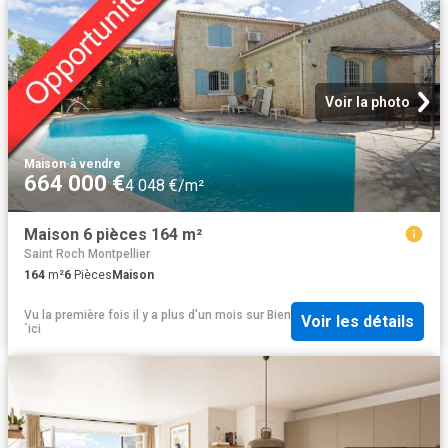
Voir la photo
Maison
·
à vendre
664 000 €
4 048 €/m²
Maison 6 pièces 164 m²
Saint Roch Montpellier
164
m²
6
Pièces
Maison
Vu la première fois il y a plus d'un mois
sur
Bien
Voir les détails
´ici