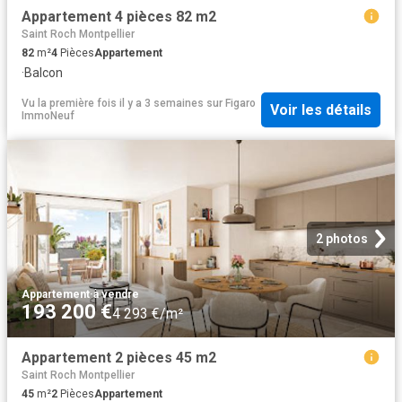
Appartement 4 pièces 82 m2
Saint Roch Montpellier
82
m²
4
Pièces
Appartement
·
Balcon
Vu la première fois il y a 3 semaines
sur
Figaro
Voir les détails
ImmoNeuf
2 photos
Appartement
·
à vendre
193 200 €
4 293 €/m²
Appartement 2 pièces 45 m2
Saint Roch Montpellier
45
m²
2
Pièces
Appartement