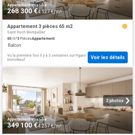
Appartement
·
à vendre
268 300 €
4 127 €/m²
Appartement 3 pièces 65 m2
Saint Roch Montpellier
65
m²
3
Pièces
Appartement
·
Balcon
Vu la première fois il y a 3 semaines
sur
Figaro
Voir les détails
ImmoNeuf
2 photos
Appartement
·
à vendre
349 100 €
4 257 €/m²