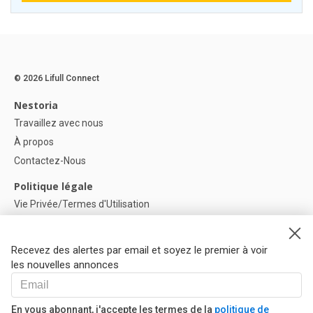
© 2026 Lifull Connect
Nestoria
Travaillez avec nous
À propos
Contactez-Nous
Politique légale
Vie Privée/Termes d'Utilisation
Politique de confidentialité
Politique de Cookies
Recevez des alertes par email et soyez le premier à voir
Paramètres des cookies
les nouvelles annonces
Aide
FAQ
En vous abonnant, j'accepte les termes de la
politique de