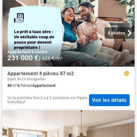
4 photos
Appartement
·
à vendre
231 000 €
2 625 €/m²
Appartement 4 pièces 87 m2
Saint Roch Montpellier
88
m²
4
Pièces
Appartement
Vu la première fois il y a 3 semaines
sur
Figaro
Voir les détails
ImmoNeuf