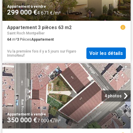
Appartement
·
à vendre
299 000 €
4 671 €/m²
Appartement 3 pièces 63 m2
Saint Roch Montpellier
64
m²
3
Pièces
Appartement
Vu la première fois il y a 5 jours
sur
Figaro
Voir les détails
ImmoNeuf
4 photos
Appartement
·
à vendre
350 000 €
7 000 €/m²