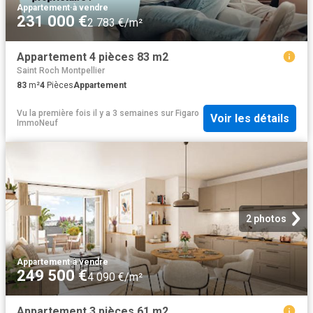
Appartement
·
à vendre
231 000 €
2 783 €/m²
Appartement 4 pièces 83 m2
Saint Roch Montpellier
83
m²
4
Pièces
Appartement
Vu la première fois il y a 3 semaines
sur
Figaro
Voir les détails
ImmoNeuf
2 photos
Appartement
·
à vendre
249 500 €
4 090 €/m²
Appartement 3 pièces 61 m2