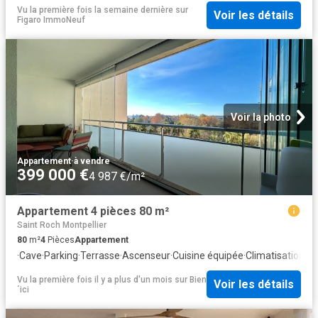
Vu la première fois la semaine dernière
sur
Voir les détails
Figaro ImmoNeuf
Voir la photo
Appartement
·
à vendre
399 000 €
4 987 €/m²
Appartement 4 pièces 80 m²
Saint Roch Montpellier
80
m²
4
Pièces
Appartement
·
Cave
·
Parking
·
Terrasse
·
Ascenseur
·
Cuisine équipée
·
Climatisation
Vu la première fois il y a plus d'un mois
sur
Bien
Voir les détails
´ici