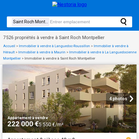
7 526 propriétés à vendre à Saint Roch Montpellier
Accueil
>
Immobilier à vendre à Languedoc-Roussillon
>
Immobilier à vendre à
Hérault
>
Immobilier à vendre à Maurin
>
Immobilier à vendre à La Languedocienne
Montpellier
>
Immobilier à vendre à Saint Roch Montpellier
4 photos
Appartement
·
à vendre
222 000 €
5 550 €/m²