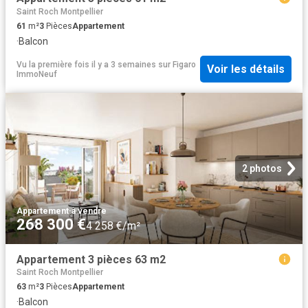
Saint Roch Montpellier
61
m²
3
Pièces
Appartement
·
Balcon
Vu la première fois il y a 3 semaines
sur
Figaro
Voir les détails
ImmoNeuf
2 photos
Appartement
·
à vendre
268 300 €
4 258 €/m²
Appartement 3 pièces 63 m2
Saint Roch Montpellier
63
m²
3
Pièces
Appartement
·
Balcon