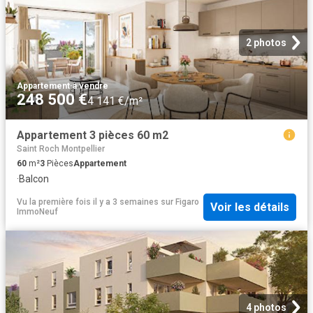
2 photos
Appartement
·
à vendre
248 500 €
4 141 €/m²
Appartement 3 pièces 60 m2
Saint Roch Montpellier
60
m²
3
Pièces
Appartement
·
Balcon
Vu la première fois il y a 3 semaines
sur
Figaro
Voir les détails
ImmoNeuf
4 photos