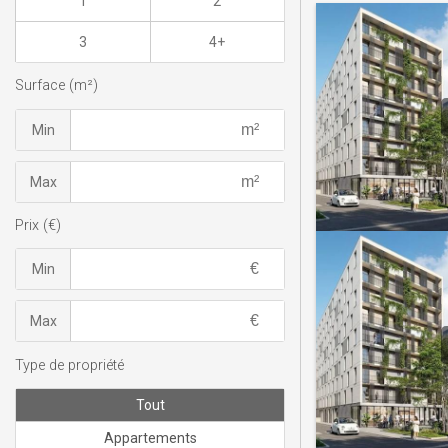
1
2
3
4+
Surface (m²)
Min
Max
Prix (€)
Min
Max
Type de propriété
Tout
Appartements