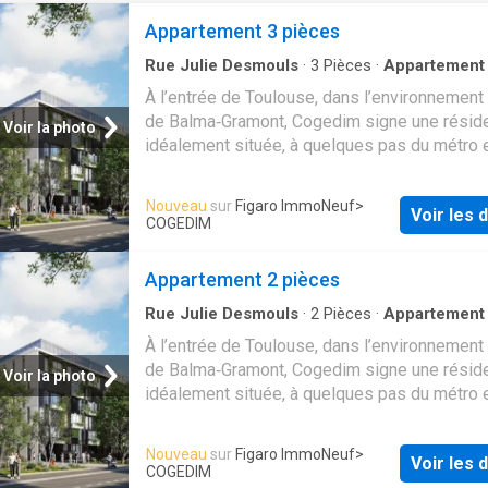
Appartement 3 pièces
Rue Julie Desmouls
·
3
Pièces
·
Appartement
À l’entrée de Toulouse, dans l’environnement
de Balma‑Gramont, Cogedim signe une résid
Voir la photo
idéalement située, à quelques pas du métro 
commodités. Elle propose des studios neuf
conçus pour un investissement locatif perfor
Nouveau
sur
Figaro ImmoNeuf
>
Voir les d
dans un cadre de vie recherché et parfaiteme
COGEDIM
connecté
Appartement 2 pièces
Rue Julie Desmouls
·
2
Pièces
·
Appartement
À l’entrée de Toulouse, dans l’environnement
de Balma‑Gramont, Cogedim signe une résid
Voir la photo
idéalement située, à quelques pas du métro 
commodités. Elle propose des studios neuf
conçus pour un investissement locatif perfor
Nouveau
sur
Figaro ImmoNeuf
>
Voir les d
dans un cadre de vie recherché et parfaiteme
COGEDIM