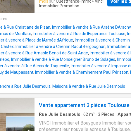
viendront embellir cet espace préservé. Un h
Voir les d
mois
sur
Ouestfrance-immo
> Vinci
programme s’insère harmonieusement dans 
Immobilier Promotion
paix en plein centre-ville de Toulouse, acces
quartier en pleine transformation qui reconne
l’ensemble des résidents. Notre volonté est
ires
berges du Canal, les mobilités et le centre-vill
d’encourager les habitants de nos résidence
bénéficie d’une accessibilité remarquable: m
passer à une mobili
e à Rue Christiane de Pisan
,
Immobilier à vendre à Rue Arsène DArsonv
(Matabiau) à 9 min, métro B (Jeanne d’Arc) à 
omas de Montlaur
,
Immobilier à vendre à Rue de lEspérance Toulouse
,
I
plusieurs lignes de bus, et la place du Capito
ier à vendre à Place de lArmée dAfrique
,
Immobilier à vendre à Chemin 
min à vélo. La ligne C du métro viendra compl
 Castex
,
Immobilier à vendre à Chemin Raoul Bergougnan
,
Immobilier à
cette offre dès 2028. Commerces de proximi
ier à vendre à Rue Amable Benoit de Saint Ange
,
Immobilier à vendre à
établissements scolaires sont accessibles 
rlepo
,
Immobilier à vendre à Rue Monseigner Bruno de Solages
,
Immobil
de 300 mètres. Ce projet mixte associe loge
er à vendre à Rue Alexis de Toqueville
,
Immobilier à vendre à Impasse 
commerces, une résidence intergénérationnel
Guy de Maupassant
,
Immobilier à vendre à Cheminement Paul Périsson
,
un hôtel, dans une démarche architecturale
contemporaine réinterprétant l’identité toulou
endre à Rue Julie Desmouls
,
Maisons à vendre à Rue Julie Desmouls
La biodiversité retrouve sa place en ville grâ
arbres pla
Vente appartement 3 pièces Toulouse
Rue Julie Desmouls
·
62
m²
·
3
Pièces
·
Appar
VINCI Immobilier et Bouygues Immobilier vo
présentent leur nouvelle adresse à Toulouse,