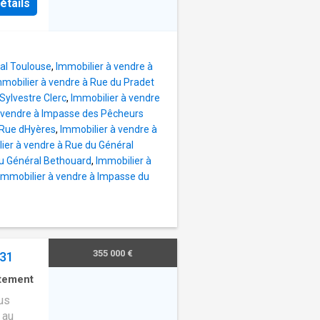
avre de
étails
un
sible à
cte les
e. Il
s à
étro A
al Toulouse
,
Immobilier à vendre à
12 min,
mmobilier à vendre à Rue du Pradet
le à 9
Sylvestre Clerc
,
Immobilier à vendre
éter
 vendre à Impasse des Pêcheurs
té et
 Rue dHyères
,
Immobilier à vendre à
à moins
ier à vendre à Rue du Général
ments,
du Général Bethouard
,
Immobilier à
le et
Immobilier à vendre à Impasse du
saine.
ce à 50
355 000 €
 31
tement
us
 au