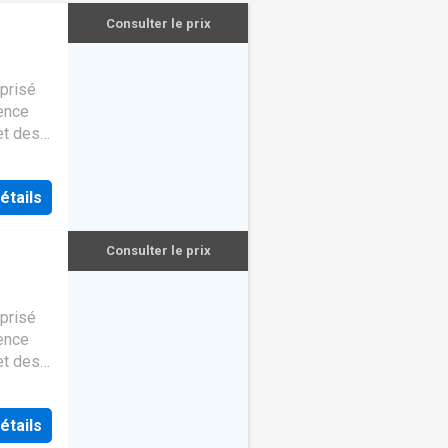
Consulter le prix
 prisé
ence
et des
s
mant,
étails
nt
Consulter le prix
 prisé
ence
et des
s
mant,
étails
nt