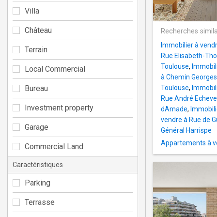
Villa
Château
Recherches simila
Immobilier à vendr
Terrain
Rue Elisabeth-Th
Toulouse
,
Immobil
Local Commercial
à Chemin Georges
Bureau
Toulouse
,
Immobil
Rue André Echeve
Investment property
dAmade
,
Immobili
vendre à Rue de 
Garage
Général Harrispe
Appartements à v
Commercial Land
Caractéristiques
Parking
Terrasse