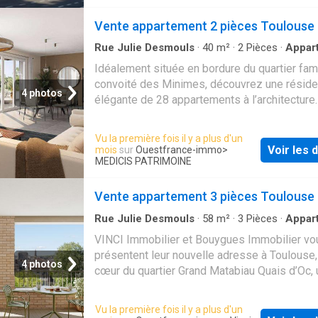
connecté
Vente appartement 2 pièces Toulouse
Rue Julie Desmouls
·
40
m²
·
2
Pièces
·
Appar
·
Jardin
Idéalement située en bordure du quartier fami
convoité des Minimes, découvrez une résid
4 photos
élégante de 28 appartements à l’architecture
typiquement Toulousaine. Cette nouvelle rés
est idéalement située, puisqu’il est possible
Vu la première fois il y a plus d'un
rendre, en quelques minutes seulement, aux 
Voir les d
mois
sur
Ouestfrance-immo
>
d’intérêts de la ville, à pied, en bus, en métro
MEDICIS PATRIMOINE
encore en voiture. L’atout rare, un beau jardin
commun en fond de parcelle sera conçu sous
Vente appartement 3 pièces Toulouse
forme d’une balade paysagère, comme une
Rue Julie Desmouls
·
58
m²
·
3
Pièces
·
Appar
parenthèse « enchantée », à l’abri des bruits 
VINCI Immobilier et Bouygues Immobilier vo
ville. Un véritable jardin à la française sera 
présentent leur nouvelle adresse à Toulouse,
au sein de la résidence où la notion d’art de v
4 photos
cœur du quartier Grand Matabiau Quais d’Oc,
pendra tout son sens: une aire de jeux pour v
reconversion urbaine exemplaire, inclusive et
enfants, des plantes, des fleurs, des galets 
porteuse de nouveaux usages. Situé à l’angl
arbustes de toute forme et de toute couleur
Vu la première fois il y a plus d'un
l’Avenue de Lyon et du Boulevard Pierre Sem