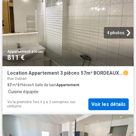
4 photos
Appartement
·
à louer
811 €
Location Appartement 3 pièces 57m² BORDEAUX 33000
Rue Dubian
57
m²
3
Pièces
1
Salle de bain
Appartement
·
Cuisine équipée
Vu la première fois il y a 2 semaines
sur
Voir les détails
rentumo