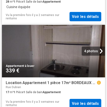
28
m²
1
Pièce
1
Salle de bain
Appartement
·
Cuisine équipée
Vu la première fois il y a 2 semaines
sur
Voir les détails
rentumo
4 photos
Appartement
·
à louer
339 €
Location Appartement 1 pièce 17m² BORDEAUX 33000
Rue Dubian
17
m²
1
Pièce
1
Salle de bain
Appartement
Vu la première fois il y a 3 semaines
sur
Voir les détails
rentumo