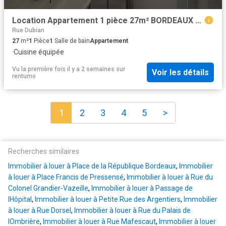
Location Appartement 1 pièce 27m² BORDEAUX 33000
Rue Dubian
27
m²
1
Pièce
1
Salle de bain
Appartement
·
Cuisine équipée
Vu la première fois il y a 2 semaines
sur
Voir les détails
rentumo
1
2
3
4
5
>
Recherches similaires
Immobilier à louer à Place de la République Bordeaux
,
Immobilier
à louer à Place Francis de Pressensé
,
Immobilier à louer à Rue du
Colonel Grandier-Vazeille
,
Immobilier à louer à Passage de
lHôpital
,
Immobilier à louer à Petite Rue des Argentiers
,
Immobilier
à louer à Rue Dorsel
,
Immobilier à louer à Rue du Palais de
lOmbrière
,
Immobilier à louer à Rue Mafescaut
,
Immobilier à louer