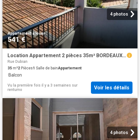
4 photos
Appartement
·
à louer
541 €
Location Appartement 2 pièces 35m² BORDEAUX 33000
Rue Dubian
35
m²
2
Pièces
1
Salle de bain
Appartement
·
Balcon
Vu la première fois il y a 3 semaines
sur
Voir les détails
rentumo
4 photos