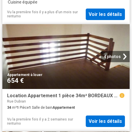
·
Cuisine équipée
Vu la première fois il y a plus d'un mois
sur
Voir les détails
rentumo
4 photos
Appartement
·
à louer
654 €
Location Appartement 1 pièce 34m² BORDEAUX 33000
Rue Dubian
34
m²
1
Pièce
1
Salle de bain
Appartement
Vu la première fois il y a 2 semaines
sur
Voir les détails
rentumo