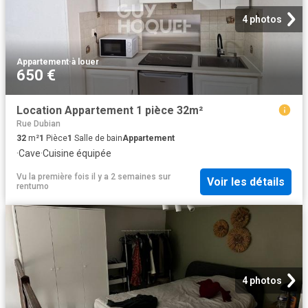
4 photos
Appartement
·
à louer
650 €
Location Appartement 1 pièce 32m²
Rue Dubian
32
m²
1
Pièce
1
Salle de bain
Appartement
·
Cave
·
Cuisine équipée
Vu la première fois il y a 2 semaines
sur
Voir les détails
rentumo
4 photos