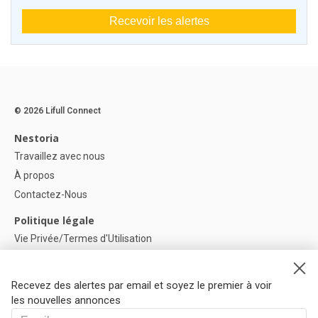
Recevoir les alertes
© 2026 Lifull Connect
Nestoria
Travaillez avec nous
À propos
Contactez-Nous
Politique légale
Vie Privée/Termes d'Utilisation
Politique de confidentialité
Politique de Cookies
Recevez des alertes par email et soyez le premier à voir
Paramètres des cookies
les nouvelles annonces