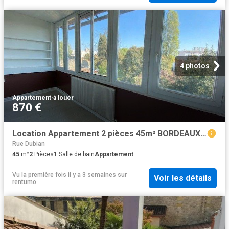
4 photos
Appartement
·
à louer
870 €
Location Appartement 2 pièces 45m² BORDEAUX 33000
Rue Dubian
45
m²
2
Pièces
1
Salle de bain
Appartement
Vu la première fois il y a 3 semaines
sur
Voir les détails
rentumo