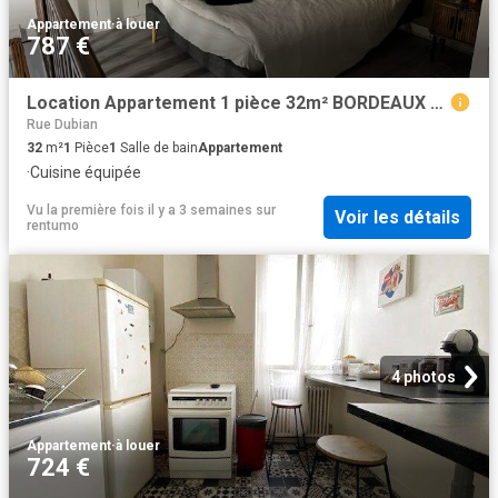
Appartement
·
à louer
787 €
Location Appartement 1 pièce 32m² BORDEAUX 33000
Rue Dubian
32
m²
1
Pièce
1
Salle de bain
Appartement
·
Cuisine équipée
Vu la première fois il y a 3 semaines
sur
Voir les détails
rentumo
4 photos
Appartement
·
à louer
724 €