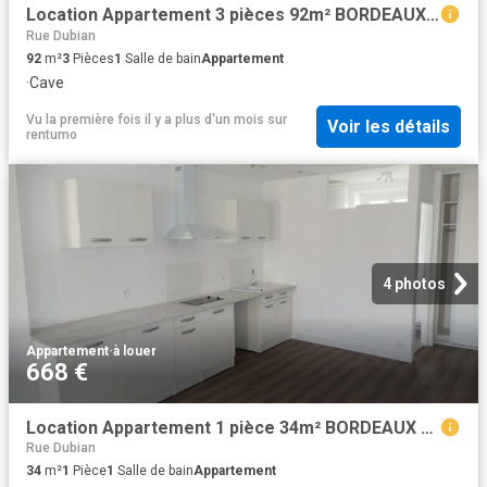
Location Appartement 3 pièces 92m² BORDEAUX 33000
Rue Dubian
92
m²
3
Pièces
1
Salle de bain
Appartement
·
Cave
Vu la première fois il y a plus d'un mois
sur
Voir les détails
rentumo
4 photos
Appartement
·
à louer
668 €
Location Appartement 1 pièce 34m² BORDEAUX 33000
Rue Dubian
34
m²
1
Pièce
1
Salle de bain
Appartement