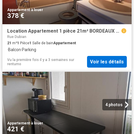
Appartement
·
à louer
378 €
Location Appartement 1 pièce 21m² BORDEAUX 33000
Rue Dubian
21
m²
1
Pièce
1
Salle de bain
Appartement
·
Balcon
·
Parking
Vu la première fois il y a 3 semaines
sur
Voir les détails
rentumo
4 photos
Appartement
·
à louer
421 €