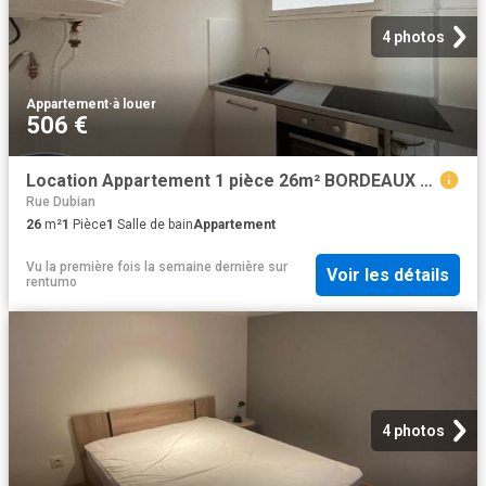
4 photos
Appartement
·
à louer
506 €
Location Appartement 1 pièce 26m² BORDEAUX 33000
Rue Dubian
26
m²
1
Pièce
1
Salle de bain
Appartement
Vu la première fois la semaine dernière
sur
Voir les détails
rentumo
4 photos