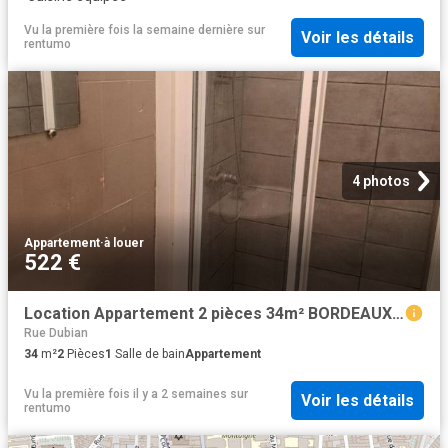
Vu la première fois la semaine dernière
sur
Voir les détails
rentumo
4 photos
Appartement
·
à louer
522 €
Location Appartement 2 pièces 34m² BORDEAUX 33000
Rue Dubian
34
m²
2
Pièces
1
Salle de bain
Appartement
Vu la première fois il y a 2 semaines
sur
Voir les détails
rentumo