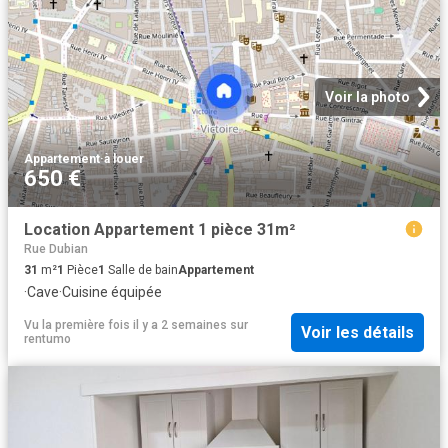
Voir la photo
Appartement
·
à louer
650 €
Location Appartement 1 pièce 31m²
Rue Dubian
31
m²
1
Pièce
1
Salle de bain
Appartement
·
Cave
·
Cuisine équipée
Vu la première fois il y a 2 semaines
sur
Voir les détails
rentumo