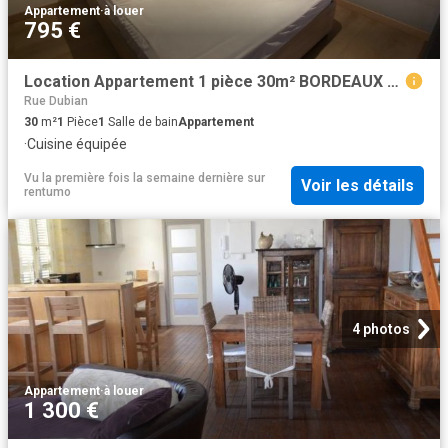
Appartement
·
à louer
795 €
Location Appartement 1 pièce 30m² BORDEAUX 33000
Rue Dubian
30
m²
1
Pièce
1
Salle de bain
Appartement
·
Cuisine équipée
Vu la première fois la semaine dernière
sur
Voir les détails
rentumo
4 photos
Appartement
·
à louer
1 300 €