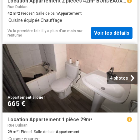
Location Appartement 2 pièces 42m² BORDEAUX 33000
Rue Dubian
42
m²
2
Pièces
1
Salle de bain
Appartement
·
Cuisine équipée
·
Chauffage
Vu la première fois il y a plus d'un mois
sur
Voir les détails
rentumo
4 photos
Appartement
·
à louer
665 €
Location Appartement 1 pièce 29m²
Rue Dubian
29
m²
1
Pièce
1
Salle de bain
Appartement
·
Cuisine équipée