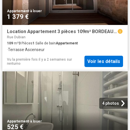
Appartement
·
à louer
1 379 €
Location Appartement 3 pièces 109m² BORDEAUX 33000
Rue Dubian
109
m²
3
Pièces
1
Salle de bain
Appartement
·
Terrasse
·
Ascenseur
Vu la première fois il y a 2 semaines
sur
Voir les détails
rentumo
4 photos
Appartement
·
à louer
525 €