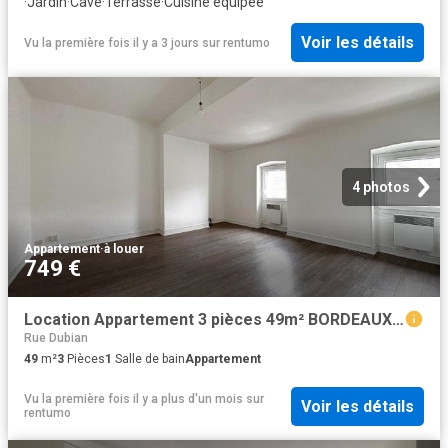
·
Jardin
·
Cave
·
Terrasse
·
Cuisine équipée
Voir les détails
Vu la première fois il y a 3 jours
sur
rentumo
4 photos
Appartement
·
à louer
749 €
Location Appartement 3 pièces 49m² BORDEAUX 33000
Rue Dubian
49
m²
3
Pièces
1
Salle de bain
Appartement
Vu la première fois il y a plus d'un mois
sur
Voir les détails
rentumo