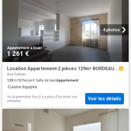
4 photos
Appartement
·
à louer
1 261 €
Location Appartement 2 pièces 129m² BORDEAUX 33000
Rue Dubian
129
m²
2
Pièces
1
Salle de bain
Appartement
·
Cuisine équipée
Vu la première fois il y a plus d'un mois
sur
Voir les détails
rentumo