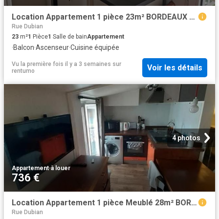
Location Appartement 1 pièce 23m² BORDEAUX 33000
Rue Dubian
23
m²
1
Pièce
1
Salle de bain
Appartement
·
Balcon
·
Ascenseur
·
Cuisine équipée
Vu la première fois il y a 3 semaines
sur
Voir les détails
rentumo
4 photos
Appartement
·
à louer
736 €
Location Appartement 1 pièce Meublé 28m² BORDEAUX 33000
Rue Dubian