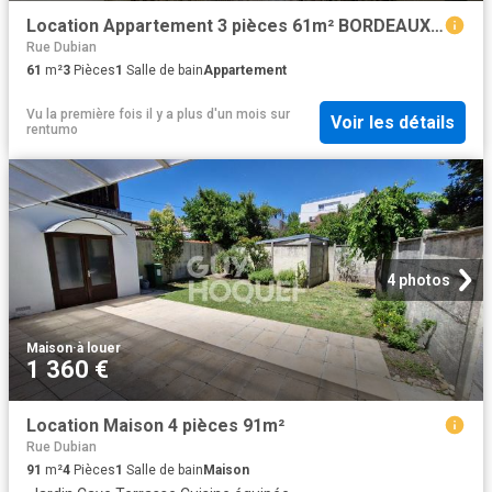
Location Appartement 3 pièces 61m² BORDEAUX 33000
Rue Dubian
61
m²
3
Pièces
1
Salle de bain
Appartement
Vu la première fois il y a plus d'un mois
sur
Voir les détails
rentumo
4 photos
Maison
·
à louer
1 360 €
Location Maison 4 pièces 91m²
Rue Dubian
91
m²
4
Pièces
1
Salle de bain
Maison