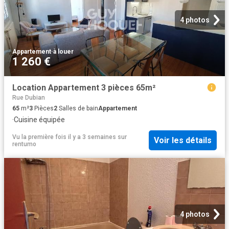
4 photos
Appartement
·
à louer
1 260 €
Location Appartement 3 pièces 65m²
Rue Dubian
65
m²
3
Pièces
2
Salles de bain
Appartement
·
Cuisine équipée
Vu la première fois il y a 3 semaines
sur
Voir les détails
rentumo
4 photos