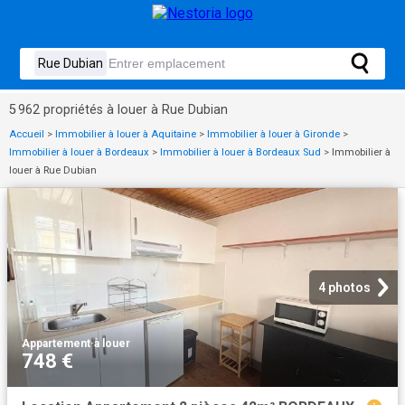
5 962 propriétés à louer à Rue Dubian
Accueil
>
Immobilier à louer à Aquitaine
>
Immobilier à louer à Gironde
>
Immobilier à louer à Bordeaux
>
Immobilier à louer à Bordeaux Sud
>
Immobilier à
louer à Rue Dubian
4 photos
Appartement
·
à louer
748 €