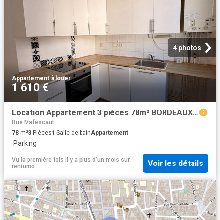
4 photos
Appartement
·
à louer
1 610 €
Location Appartement 3 pièces 78m² BORDEAUX 33000
Rue Mafescaut
78
m²
3
Pièces
1
Salle de bain
Appartement
·
Parking
Vu la première fois il y a plus d'un mois
sur
Voir les détails
rentumo