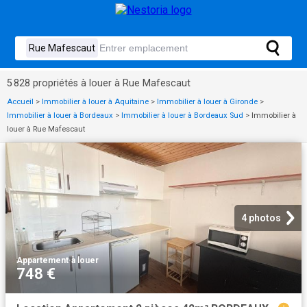
5 828 propriétés à louer à Rue Mafescaut
Accueil
>
Immobilier à louer à Aquitaine
>
Immobilier à louer à Gironde
>
Immobilier à louer à Bordeaux
>
Immobilier à louer à Bordeaux Sud
>
Immobilier à
louer à Rue Mafescaut
4 photos
Appartement
·
à louer
748 €