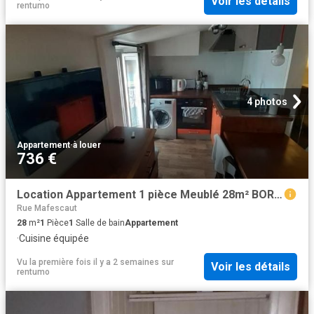
Voir les détails
rentumo
4 photos
Appartement
·
à louer
736 €
Location Appartement 1 pièce Meublé 28m² BORDEAUX 33000
Rue Mafescaut
28
m²
1
Pièce
1
Salle de bain
Appartement
·
Cuisine équipée
Vu la première fois il y a 2 semaines
sur
Voir les détails
rentumo