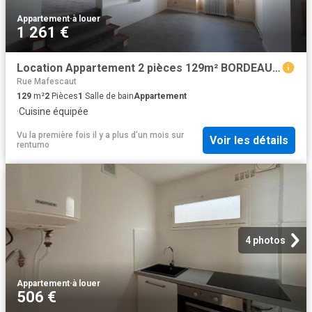
Appartement
·
à louer
1 261 €
Location Appartement 2 pièces 129m² BORDEAUX 33000
Rue Mafescaut
129
m²
2
Pièces
1
Salle de bain
Appartement
·
Cuisine équipée
Vu la première fois il y a plus d'un mois
sur
Voir les détails
rentumo
4 photos
Appartement
·
à louer
506 €