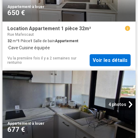
Appartement
·
à louer
650 €
Location Appartement 1 pièce 32m²
Rue Mafescaut
32
m²
1
Pièce
1
Salle de bain
Appartement
·
Cave
·
Cuisine équipée
Vu la première fois il y a 2 semaines
sur
Voir les détails
rentumo
4 photos
Appartement
·
à louer
677 €