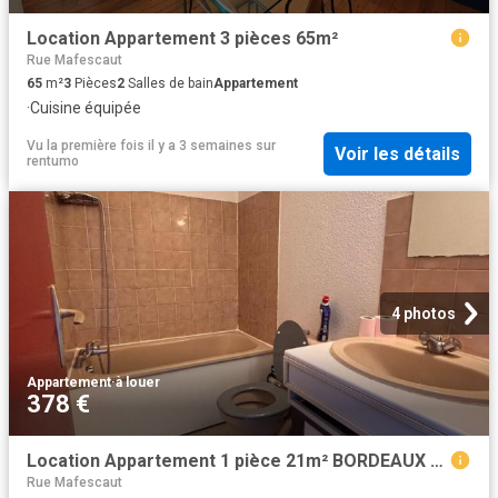
Location Appartement 3 pièces 65m²
Rue Mafescaut
65
m²
3
Pièces
2
Salles de bain
Appartement
·
Cuisine équipée
Vu la première fois il y a 3 semaines
sur
Voir les détails
rentumo
4 photos
Appartement
·
à louer
378 €
Location Appartement 1 pièce 21m² BORDEAUX 33000
Rue Mafescaut