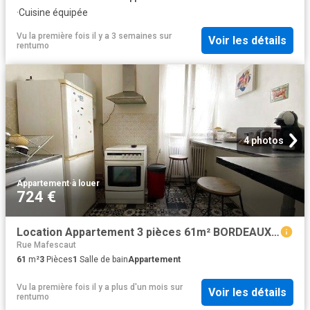
·
Cuisine équipée
Vu la première fois il y a 3 semaines
sur
Voir les détails
rentumo
4 photos
Appartement
·
à louer
724 €
Location Appartement 3 pièces 61m² BORDEAUX 33000
Rue Mafescaut
61
m²
3
Pièces
1
Salle de bain
Appartement
Vu la première fois il y a plus d'un mois
sur
Voir les détails
rentumo