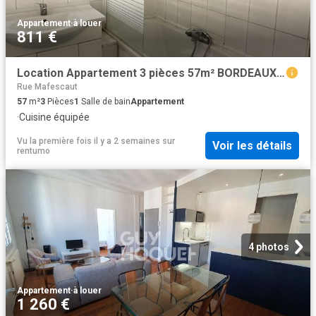
Appartement
·
à louer
811 €
Location Appartement 3 pièces 57m² BORDEAUX 33000
Rue Mafescaut
57
m²
3
Pièces
1
Salle de bain
Appartement
·
Cuisine équipée
Vu la première fois il y a 2 semaines
sur
Voir les détails
rentumo
4 photos
Appartement
·
à louer
1 260 €