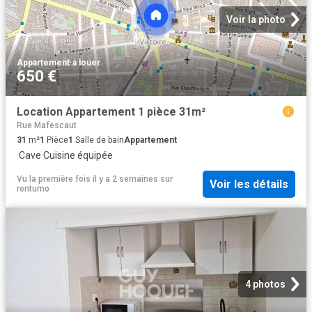
Voir la photo
Appartement
·
à louer
650 €
Location Appartement 1 pièce 31m²
Rue Mafescaut
31
m²
1
Pièce
1
Salle de bain
Appartement
·
Cave
·
Cuisine équipée
Vu la première fois il y a 2 semaines
sur
Voir les détails
rentumo
4 photos