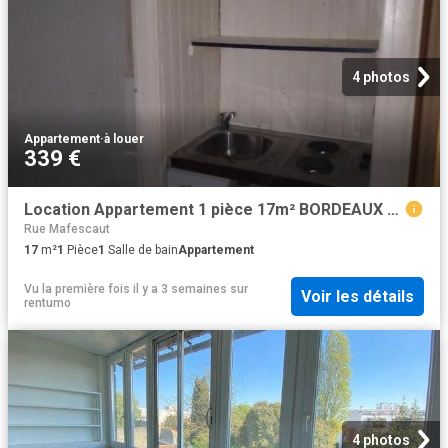
4 photos
Appartement
·
à louer
339 €
Location Appartement 1 pièce 17m² BORDEAUX 33000
Rue Mafescaut
17
m²
1
Pièce
1
Salle de bain
Appartement
Vu la première fois il y a 3 semaines
sur
Voir les détails
rentumo
4 photos