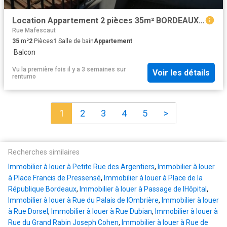
Location Appartement 2 pièces 35m² BORDEAUX 33000
Rue Mafescaut
35
m²
2
Pièces
1
Salle de bain
Appartement
·
Balcon
Vu la première fois il y a 3 semaines
sur
Voir les détails
rentumo
1
2
3
4
5
>
Recherches similaires
Immobilier à louer à Petite Rue des Argentiers
,
Immobilier à louer
à Place Francis de Pressensé
,
Immobilier à louer à Place de la
République Bordeaux
,
Immobilier à louer à Passage de lHôpital
,
Immobilier à louer à Rue du Palais de lOmbrière
,
Immobilier à louer
à Rue Dorsel
,
Immobilier à louer à Rue Dubian
,
Immobilier à louer à
Rue du Grand Rabin Joseph Cohen
,
Immobilier à louer à Rue de