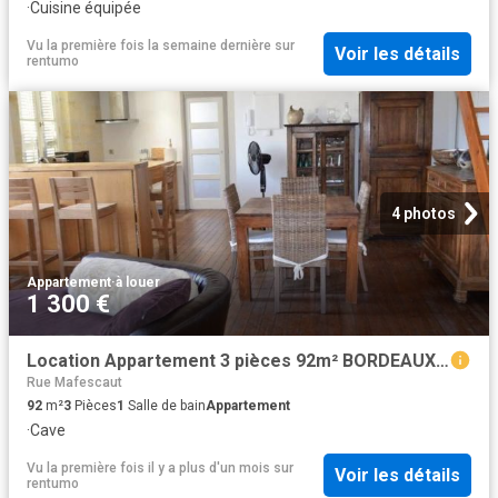
·
Cuisine équipée
Vu la première fois la semaine dernière
sur
Voir les détails
rentumo
4 photos
Appartement
·
à louer
1 300 €
Location Appartement 3 pièces 92m² BORDEAUX 33000
Rue Mafescaut
92
m²
3
Pièces
1
Salle de bain
Appartement
·
Cave
Vu la première fois il y a plus d'un mois
sur
Voir les détails
rentumo