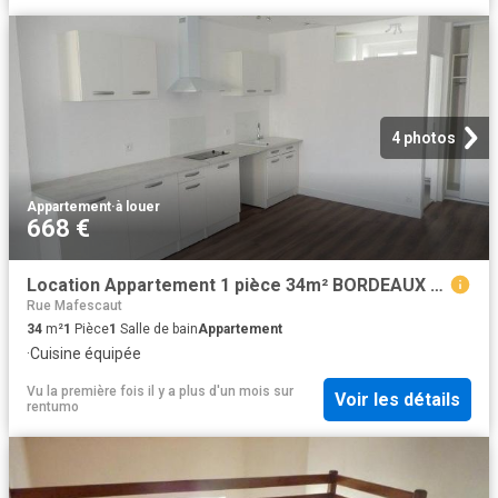
4 photos
Appartement
·
à louer
668 €
Location Appartement 1 pièce 34m² BORDEAUX 33000
Rue Mafescaut
34
m²
1
Pièce
1
Salle de bain
Appartement
·
Cuisine équipée
Vu la première fois il y a plus d'un mois
sur
Voir les détails
rentumo