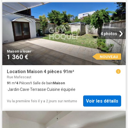
4 photos
Maison
·
à louer
1 360 €
NOUVEAU
Location Maison 4 pièces 91m²
Rue Mafescaut
91
m²
4
Pièces
1
Salle de bain
Maison
·
Jardin
·
Cave
·
Terrasse
·
Cuisine équipée
Voir les détails
Vu la première fois il y a 2 jours
sur
rentumo