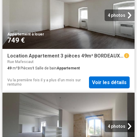
4 photos
Appartement
·
à louer
749 €
Location Appartement 3 pièces 49m² BORDEAUX 33000
Rue Mafescaut
49
m²
3
Pièces
1
Salle de bain
Appartement
Vu la première fois il y a plus d'un mois
sur
Voir les détails
rentumo
4 photos