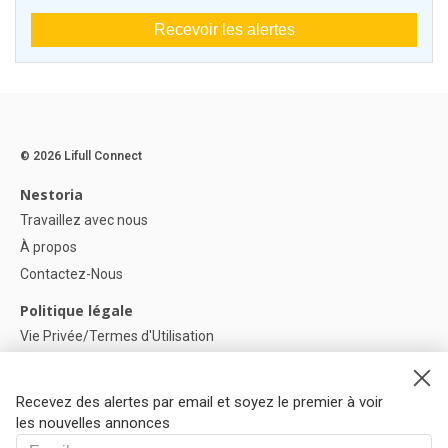
Recevoir les alertes
© 2026 Lifull Connect
Nestoria
Travaillez avec nous
À propos
Contactez-Nous
Politique légale
Vie Privée/Termes d'Utilisation
Politique de confidentialité
Politique de Cookies
Recevez des alertes par email et soyez le premier à voir
Paramètres des cookies
les nouvelles annonces