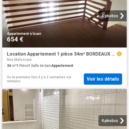
4 photos
Appartement
·
à louer
654 €
Location Appartement 1 pièce 34m² BORDEAUX 33000
Rue Mafescaut
34
m²
1
Pièce
1
Salle de bain
Appartement
Vu la première fois il y a 2 semaines
sur
Voir les détails
rentumo
4 photos