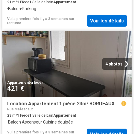
21
m²
1
Pièce
1
Salle de bain
Appartement
·
Balcon
·
Parking
Vu la première fois il y a 3 semaines
sur
Voir les détails
rentumo
4 photos
Appartement
·
à louer
421 €
Location Appartement 1 pièce 23m² BORDEAUX 33000
Rue Mafescaut
23
m²
1
Pièce
1
Salle de bain
Appartement
·
Balcon
·
Ascenseur
·
Cuisine équipée
Vu la première fois il y a 3 semaines
sur