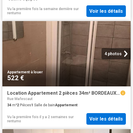
Vu la première fois la semaine dernière
sur
Voir les détails
rentumo
4 photos
Appartement
·
à louer
522 €
Location Appartement 2 pièces 34m² BORDEAUX 33000
Rue Mafescaut
34
m²
2
Pièces
1
Salle de bain
Appartement
Vu la première fois il y a 2 semaines
sur
Voir les détails
rentumo