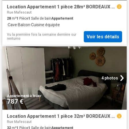
Location Appartement 1 pièce 28m² BORDEAUX 33000
Rue Mafescaut
28
m²
1
Pièce
1
Salle de bain
Appartement
·
Cave
·
Balcon
·
Cuisine équipée
Vu la première fois la semaine dernière
sur
Voir les détails
rentumo
4 photos
Appartement
·
à louer
787 €
Location Appartement 1 pièce 32m² BORDEAUX 33000
Rue Mafescaut
32
m²
1
Pièce
1
Salle de bain
Appartement