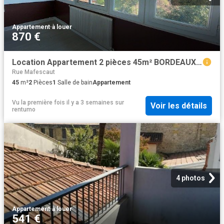
Appartement
·
à louer
870 €
Location Appartement 2 pièces 45m² BORDEAUX 33000
Rue Mafescaut
45
m²
2
Pièces
1
Salle de bain
Appartement
Vu la première fois il y a 3 semaines
sur
Voir les détails
rentumo
4 photos
Appartement
·
à louer
541 €