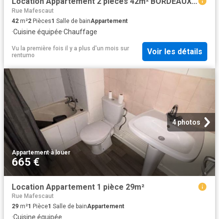
Location Appartement 2 pièces 42m² BORDEAUX 33000
Rue Mafescaut
42
m²
2
Pièces
1
Salle de bain
Appartement
·
Cuisine équipée
·
Chauffage
Vu la première fois il y a plus d'un mois
sur
Voir les détails
rentumo
4 photos
Appartement
·
à louer
665 €
Location Appartement 1 pièce 29m²
Rue Mafescaut
29
m²
1
Pièce
1
Salle de bain
Appartement
·
Cuisine équipée