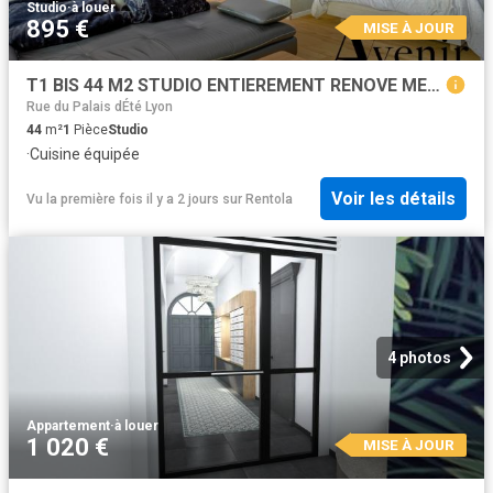
Studio
·
à louer
895 €
MISE À JOUR
T1 BIS 44 M2 STUDIO ENTIEREMENT RENOVE MEUBLE VILLEURBANNE Villeurbanne
Rue du Palais dÉté Lyon
44
m²
1
Pièce
Studio
·
Cuisine équipée
Voir les détails
Vu la première fois il y a 2 jours
sur
Rentola
4 photos
Appartement
·
à louer
1 020 €
MISE À JOUR