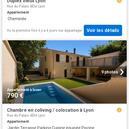
Duplex vieux Lyon
Rue du Palais dÉté Lyon
Appartement
·
Cheminée
Voir les détails
Vu la première fois il y a 4 jours
sur
Appartager
9 photos
Appartement
·
à louer
790 €
Chambre en coliving / colocation à Lyon
Rue du Palais dÉté Lyon
Appartement
·
Jardin
·
Terrasse
·
Parking
·
Cuisine équipée
·
Piscine