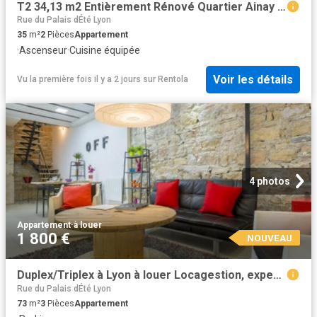
T2 34,13 m2 Entièrement Rénové Quartier Ainay Lyon
Rue du Palais dÉté Lyon
35
m²
2
Pièces
Appartement
·
Ascenseur
·
Cuisine équipée
Voir les détails
Vu la première fois il y a 2 jours
sur
Rentola
4 photos
Appartement
·
à louer
1 800 €
NOUVEAU
Duplex/Triplex à Lyon à louer Locagestion, expert en gestion locative
Rue du Palais dÉté Lyon
73
m²
3
Pièces
Appartement