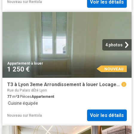
Voir les détails
Nouveau
sur
Rentola
4 photos
Appartement
·
à louer
1 250 €
NOUVEAU
T3 à Lyon 3eme Arrondissement à louer Locagestion, expert en gestion locative
Rue du Palais dÉté Lyon
77
m²
3
Pièces
Appartement
·
Cuisine équipée
Voir les détails
Nouveau
sur
Rentola