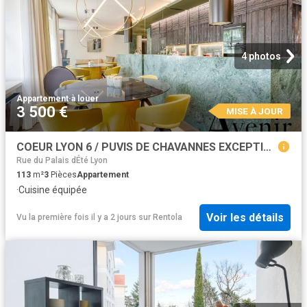
4 photos
Appartement
·
à louer
3 500 €
MISE À JOUR
COEUR LYON 6 / PUVIS DE CHAVANNES EXCEPTION T3 113m² MEUBLE Lyon
Rue du Palais dÉté Lyon
113
m²
3
Pièces
Appartement
·
Cuisine équipée
Voir les détails
Vu la première fois il y a 2 jours
sur
Rentola