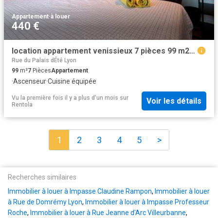
Appartement
·
à louer
440 €
location appartement venissieux 7 pièces 99 m2 rhone 69200 440 € / mois
Rue du Palais dÉté Lyon
99
m²
7
Pièces
Appartement
·
Ascenseur
·
Cuisine équipée
Vu la première fois il y a plus d'un mois
sur
Voir les détails
Rentola
1
2
3
4
5
>
Recherches similaires
Immobilier à louer à Impasse Claudine Rampon
,
Immobilier à louer
à Rue de Domrémy Lyon
,
Immobilier à louer à Impasse Professeur
Roche
,
Immobilier à louer à Rue Jeanne d'Arc Villeurbanne
,