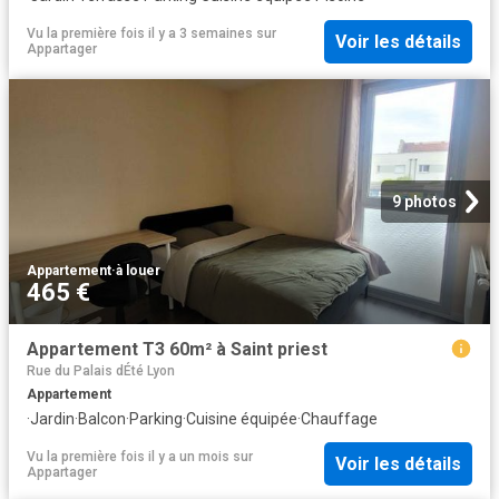
Vu la première fois il y a 3 semaines
sur
Voir les détails
Appartager
9 photos
Appartement
·
à louer
465 €
Appartement T3 60m² à Saint priest
Rue du Palais dÉté Lyon
Appartement
·
Jardin
·
Balcon
·
Parking
·
Cuisine équipée
·
Chauffage
Vu la première fois il y a un mois
sur
Voir les détails
Appartager