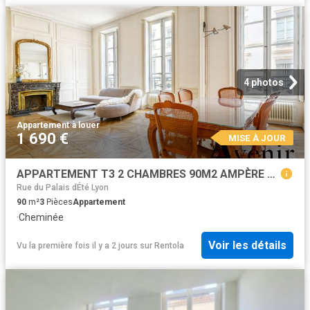
4 photos
Appartement
·
à louer
1 690 €
MISE À JOUR
APPARTEMENT T3 2 CHAMBRES 90M2 AMPÈRE LYON 2 CHARME DE L'ANCIEN Lyon
Rue du Palais dÉté Lyon
90
m²
3
Pièces
Appartement
·
Cheminée
Voir les détails
Vu la première fois il y a 2 jours
sur
Rentola