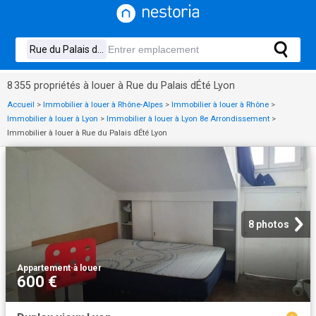
8 355 propriétés à louer à Rue du Palais dÉté Lyon
Accueil
>
Immobilier à louer à Rhône-Alpes
>
Immobilier à louer à Rhône
>
Immobilier à louer à Lyon
>
Immobilier à louer à Lyon 8e Arrondissement
>
Immobilier à louer à Rue du Palais dÉté Lyon
8 photos
Appartement
·
à louer
600 €