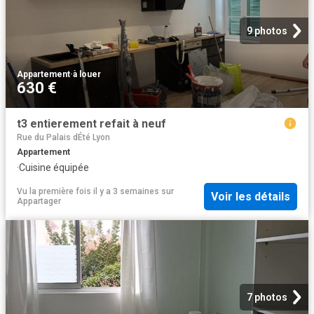
9 photos
Appartement
·
à louer
630 €
t3 entierement refait à neuf
Rue du Palais dÉté Lyon
Appartement
·
Cuisine équipée
Vu la première fois il y a 3 semaines
sur
Voir les détails
Appartager
7 photos