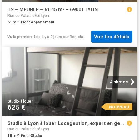
T2 – MEUBLE – 61.45 m² – 69001 LYON
Rue du Palais dÉté Lyon
61
m²
1
Pièce
Appartement
Voir les détails
Vu la première fois il y a 2 jours
sur
Rentola
4 photos
Studio
·
à louer
625 €
NOUVEAU
Studio à Lyon à louer Locagestion, expert en gestion locative
Rue du Palais dÉté Lyon
18
m²
1
Pièce
Studio