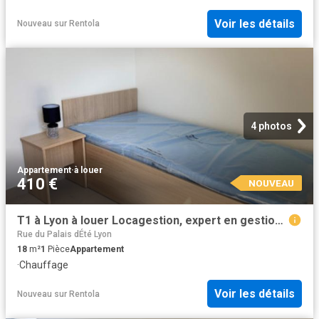
Voir les détails
Nouveau
sur
Rentola
4 photos
Appartement
·
à louer
410 €
NOUVEAU
T1 à Lyon à louer Locagestion, expert en gestion locative
Rue du Palais dÉté Lyon
18
m²
1
Pièce
Appartement
·
Chauffage
Voir les détails
Nouveau
sur
Rentola