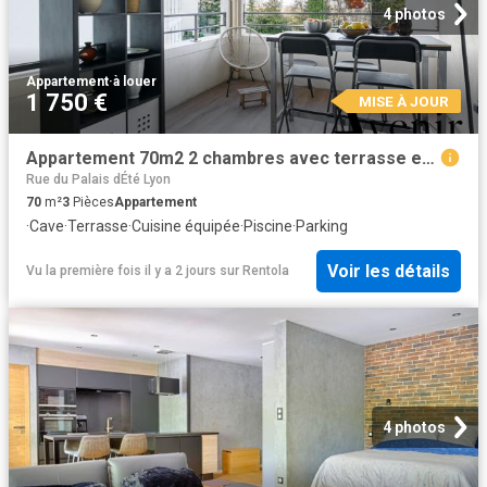
4 photos
Appartement
·
à louer
1 750 €
MISE À JOUR
Appartement 70m2 2 chambres avec terrasse et box fermé Résidence standing avec piscine Lyon 4ème Croix Rousse Lyon
Rue du Palais dÉté Lyon
70
m²
3
Pièces
Appartement
·
Cave
·
Terrasse
·
Cuisine équipée
·
Piscine
·
Parking
Voir les détails
Vu la première fois il y a 2 jours
sur
Rentola
4 photos