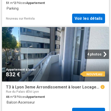
51
m²
2
Pièces
Appartement
·
Parking
Voir les détails
Nouveau
sur
Rentola
4 photos
Appartement
·
à louer
832 €
NOUVEAU
T3 à Lyon 3eme Arrondissement à louer Locagestion, expert en gestion locative
Rue du Palais dÉté Lyon
46
m²
3
Pièces
Appartement
·
Balcon
·
Ascenseur