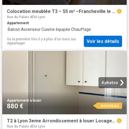
Colocation meublée T3 – 55 m² –Francheville le Bas
Rue du Palais dÉté Lyon
Appartement
·
Balcon
·
Ascenseur
·
Cuisine équipée
·
Chauffage
Vu la première fois il y a plus d'un mois
sur
Voir les détails
Appartager
4 photos
Appartement
·
à louer
880 €
NOUVEAU
T2 à Lyon 3eme Arrondissement à louer Locagestion, expert en gestion locative
Rue du Palais dÉté Lyon