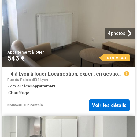
4 photos
Appartement
·
à louer
543 €
NOUVEAU
T4 à Lyon à louer Locagestion, expert en gestion locative
Rue du Palais dÉté Lyon
82
m²
4
Pièces
Appartement
·
Chauffage
Voir les détails
Nouveau
sur
Rentola