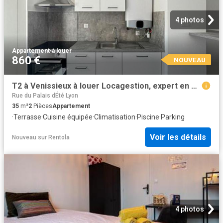
4 photos
Appartement
·
à louer
860 €
NOUVEAU
T2 à Venissieux à louer Locagestion, expert en gestion locative
Rue du Palais dÉté Lyon
35
m²
2
Pièces
Appartement
·
Terrasse
·
Cuisine équipée
·
Climatisation
·
Piscine
·
Parking
Voir les détails
Nouveau
sur
Rentola
4 photos