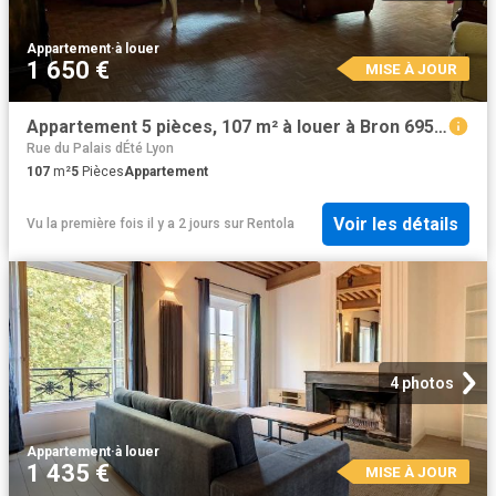
Appartement
·
à louer
1 650 €
MISE À JOUR
Appartement 5 pièces, 107 m² à louer à Bron 69500
Rue du Palais dÉté Lyon
107
m²
5
Pièces
Appartement
Voir les détails
Vu la première fois il y a 2 jours
sur
Rentola
4 photos
Appartement
·
à louer
1 435 €
MISE À JOUR