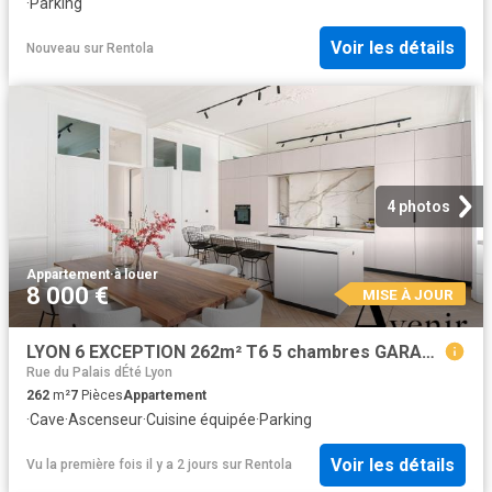
·
Parking
Voir les détails
Nouveau
sur
Rentola
4 photos
Appartement
·
à louer
8 000 €
MISE À JOUR
LYON 6 EXCEPTION 262m² T6 5 chambres GARAGE Lyon
Rue du Palais dÉté Lyon
262
m²
7
Pièces
Appartement
·
Cave
·
Ascenseur
·
Cuisine équipée
·
Parking
Voir les détails
Vu la première fois il y a 2 jours
sur
Rentola