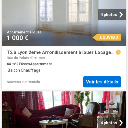
4 photos
Appartement
·
à louer
1 000 €
NOUVEAU
T2 à Lyon 2eme Arrondissement à louer Locagestion, expert en gestion locative
Rue du Palais dÉté Lyon
64
m²
2
Pièces
Appartement
·
Balcon
·
Chauffage
Voir les détails
Nouveau
sur
Rentola
4 photos