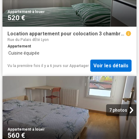
Appartement
·
à louer
520 €
Location appartement pour colocation 3 chambres
Rue du Palais dÉté Lyon
Appartement
·
Cuisine équipée
Voir les détails
Vu la première fois il y a 6 jours
sur
Appartager
7 photos
Appartement
·
à louer
560 €