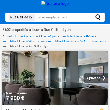
8 602 propriétés à louer à Rue Gallilee Lyon
Accueil
>
Immobilier à louer à Rhône-Alpes
>
Immobilier à louer à Rhône
>
Immobilier à louer à Villeurbanne
>
Immobilier à louer à Lyon 3e Arrondissement
>
Immobilier à louer à Rue Gallilee Lyon
4 photos
Maison
·
à louer
7 900 €