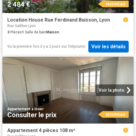
2 484 €
NOUVEAU
Location House Rue Ferdinand Buisson, Lyon
Rue Gallilee Lyon
3
Pièces
1
Salle de bain
Maison
Voir les détails
Vu la première fois il y a 2 jours
sur
Toitpourtoi
Voir la photo
Appartement
·
à louer
Consulter le prix
NOUVEAU
Appartement 4 pièces 108 m²