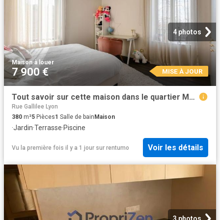
4 photos
Maison
·
à louer
7 900 €
MISE À JOUR
Tout savoir sur cette maison dans le quartier Montchat, à Lyon 3ème
Rue Gallilee Lyon
380
m²
5
Pièces
1
Salle de bain
Maison
·
Jardin
·
Terrasse
·
Piscine
Voir les détails
Vu la première fois il y a 1 jour
sur
rentumo
3 photos