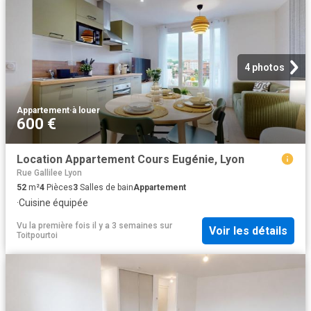
4 photos
Appartement
·
à louer
600 €
Location Appartement Cours Eugénie, Lyon
Rue Gallilee Lyon
52
m²
4
Pièces
3
Salles de bain
Appartement
·
Cuisine équipée
Vu la première fois il y a 3 semaines
sur
Voir les détails
Toitpourtoi