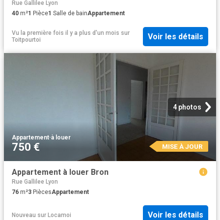
Rue Gallilee Lyon
40
m²
1
Pièce
1
Salle de bain
Appartement
Vu la première fois il y a plus d'un mois
sur
Voir les détails
Toitpourtoi
4 photos
Appartement
·
à louer
750 €
MISE À JOUR
Appartement à louer Bron
Rue Gallilee Lyon
76
m²
3
Pièces
Appartement
Voir les détails
Nouveau
sur
Locamoi