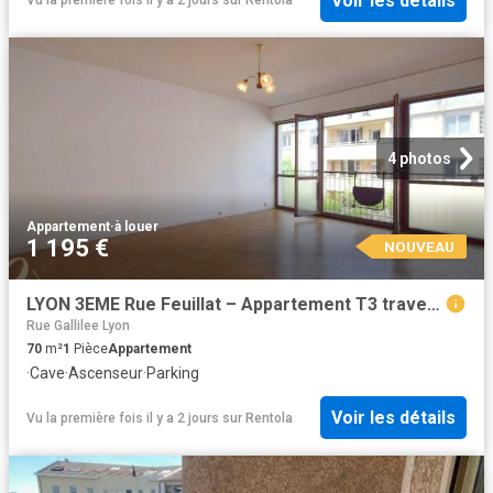
Voir les détails
Vu la première fois il y a 2 jours
sur
Rentola
4 photos
Appartement
·
à louer
1 195 €
NOUVEAU
LYON 3EME Rue Feuillat – Appartement T3 traversant de 70 m² avec garage et cave en sous sol
Rue Gallilee Lyon
70
m²
1
Pièce
Appartement
·
Cave
·
Ascenseur
·
Parking
Voir les détails
Vu la première fois il y a 2 jours
sur
Rentola