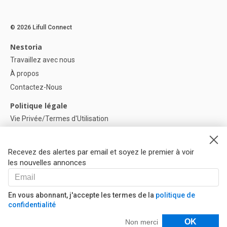
© 2026 Lifull Connect
Nestoria
Travaillez avec nous
À propos
Contactez-Nous
Politique légale
Vie Privée/Termes d'Utilisation
Politique de confidentialité
Politique de Cookies
Recevez des alertes par email et soyez le premier à voir
Paramètres des cookies
les nouvelles annonces
Aide
FAQ
En vous abonnant, j'accepte les termes de la
politique de
confidentialité
Nos Partenaires
Filtres
OK
Non merci