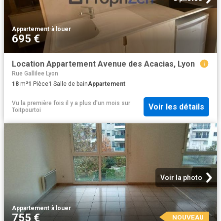
Appartement
·
à louer
695 €
Location Appartement Avenue des Acacias, Lyon
Rue Gallilee Lyon
18
m²
1
Pièce
1
Salle de bain
Appartement
Vu la première fois il y a plus d'un mois
sur
Voir les détails
Toitpourtoi
Voir la photo
Appartement
·
à louer
755 €
NOUVEAU