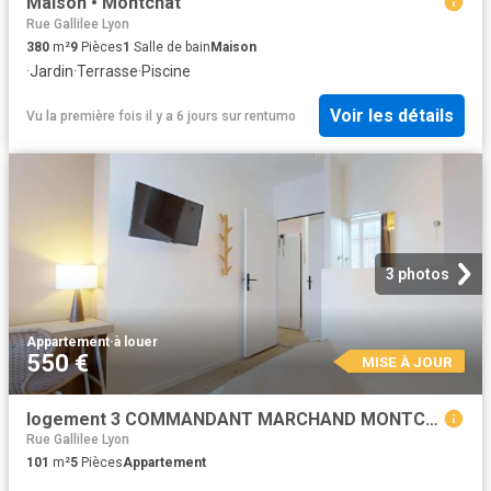
Maison • Montchat
Rue Gallilee Lyon
380
m²
9
Pièces
1
Salle de bain
Maison
·
Jardin
·
Terrasse
·
Piscine
Voir les détails
Vu la première fois il y a 6 jours
sur
rentumo
3 photos
Appartement
·
à louer
550 €
MISE À JOUR
logement 3 COMMANDANT MARCHAND MONTCHAT
Rue Gallilee Lyon
101
m²
5
Pièces
Appartement