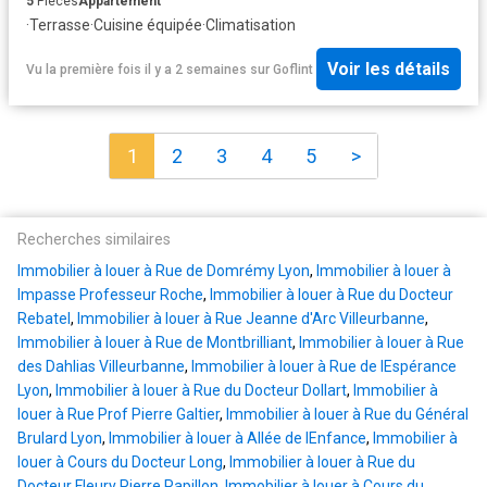
5
Pièces
Appartement
·
Terrasse
·
Cuisine équipée
·
Climatisation
Voir les détails
Vu la première fois il y a 2 semaines
sur
Goflint
1
2
3
4
5
>
Recherches similaires
Immobilier à louer à Rue de Domrémy Lyon
,
Immobilier à louer à
Impasse Professeur Roche
,
Immobilier à louer à Rue du Docteur
Rebatel
,
Immobilier à louer à Rue Jeanne d'Arc Villeurbanne
,
Immobilier à louer à Rue de Montbrilliant
,
Immobilier à louer à Rue
des Dahlias Villeurbanne
,
Immobilier à louer à Rue de lEspérance
Lyon
,
Immobilier à louer à Rue du Docteur Dollart
,
Immobilier à
louer à Rue Prof Pierre Galtier
,
Immobilier à louer à Rue du Général
Brulard Lyon
,
Immobilier à louer à Allée de lEnfance
,
Immobilier à
louer à Cours du Docteur Long
,
Immobilier à louer à Rue du
Docteur Fleury Pierre Papillon
,
Immobilier à louer à Cours du