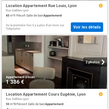
Location Appartement Rue Louis, Lyon
Rue Gallilee Lyon
65
m²
1
Pièce
1
Salle de bain
Appartement
Vu la première fois il y a plus d'un mois
sur
Voir les détails
Toitpourtoi
2 photos
Appartement
·
à louer
1 386 €
Location Appartement Cours Eugénie, Lyon
Rue Gallilee Lyon
55
m²
3
Pièces
1
Salle de bain
Appartement