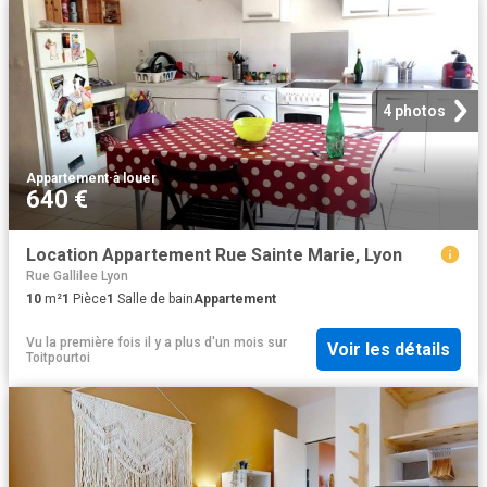
4 photos
Appartement
·
à louer
640 €
Location Appartement Rue Sainte Marie, Lyon
Rue Gallilee Lyon
10
m²
1
Pièce
1
Salle de bain
Appartement
Vu la première fois il y a plus d'un mois
sur
Voir les détails
Toitpourtoi