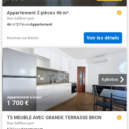
Appartement 2 pièces 46 m²
Rue Gallilee Lyon
46
m²
2
Pièces
Appartement
Voir les détails
Nouveau
sur
Bienici
4 photos
Appartement
·
à louer
1 700 €
T5 MEUBLE AVEC GRANDE TERRASSE BRON
Rue Gallilee Lyon