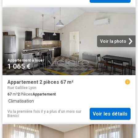
Voir la photo
Appartement
·
à louer
1 065 €
Appartement 2 pièces 67 m²
Rue Gallilee Lyon
67
m²
2
Pièces
Appartement
·
Climatisation
Vu la première fois il y a plus d'un mois
sur
Voir les détails
Bienici