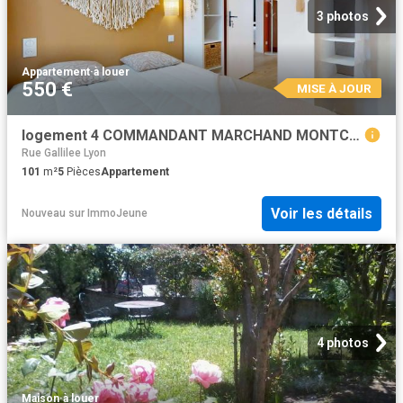
3 photos
Appartement
·
à louer
550 €
MISE À JOUR
logement 4 COMMANDANT MARCHAND MONTCHAT
Rue Gallilee Lyon
101
m²
5
Pièces
Appartement
Voir les détails
Nouveau
sur
ImmoJeune
4 photos
Maison
·
à louer