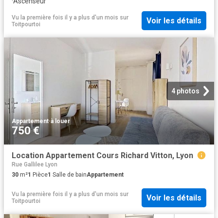
·
Ascenseur
Vu la première fois il y a plus d'un mois
sur
Voir les détails
Toitpourtoi
4 photos
Appartement
·
à louer
750 €
Location Appartement Cours Richard Vitton, Lyon
Rue Gallilee Lyon
30
m²
1
Pièce
1
Salle de bain
Appartement
Vu la première fois il y a plus d'un mois
sur
Voir les détails
Toitpourtoi