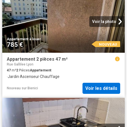
Voir la photo
Appartement
·
à louer
785 €
NOUVEAU
Appartement 2 pièces 47 m²
Rue Gallilee Lyon
47
m²
2
Pièces
Appartement
·
Jardin
·
Ascenseur
·
Chauffage
Voir les détails
Nouveau
sur
Bienici