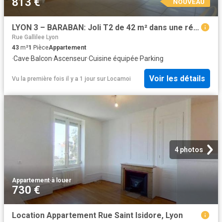
813 €
NOUVEAU
LYON 3 – BARABAN: Joli T2 de 42 m² dans une résidence de 2024 avec balcon et garage PRM
Rue Gallilee Lyon
43
m²
1
Pièce
Appartement
·
Cave
·
Balcon
·
Ascenseur
·
Cuisine équipée
·
Parking
Voir les détails
Vu la première fois il y a 1 jour
sur
Locamoi
4 photos
Appartement
·
à louer
730 €
Location Appartement Rue Saint Isidore, Lyon