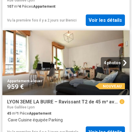
Rue Gallilee Lyon
107
m²
4
Pièces
Appartement
Voir les détails
Vu la première fois il y a 2 jours
sur
Bienici
4 photos
Appartement
·
à louer
959 €
NOUVEAU
LYON 3EME LA BUIRE – Ravissant T2 de 45 m² avec garage dans immeuble récent
Rue Gallilee Lyon
45
m²
1
Pièce
Appartement
·
Cave
·
Cuisine équipée
·
Parking