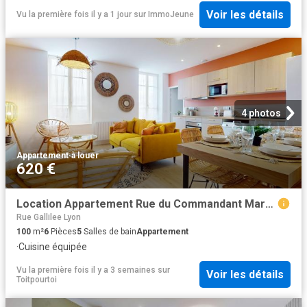
Voir les détails
Vu la première fois il y a 1 jour
sur
ImmoJeune
4 photos
Appartement
·
à louer
620 €
Location Appartement Rue du Commandant Marchand, Lyon
Rue Gallilee Lyon
100
m²
6
Pièces
5
Salles de bain
Appartement
·
Cuisine équipée
Vu la première fois il y a 3 semaines
sur
Voir les détails
Toitpourtoi