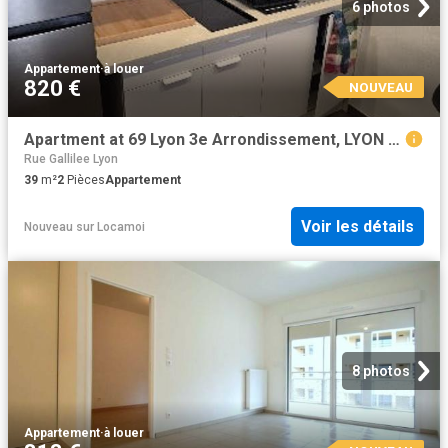
6 photos
Appartement
·
à louer
820 €
NOUVEAU
Apartment at 69 Lyon 3e Arrondissement, LYON 3, 69003, France
Rue Gallilee Lyon
39
m²
2
Pièces
Appartement
Voir les détails
Nouveau
sur
Locamoi
8 photos
Appartement
·
à louer