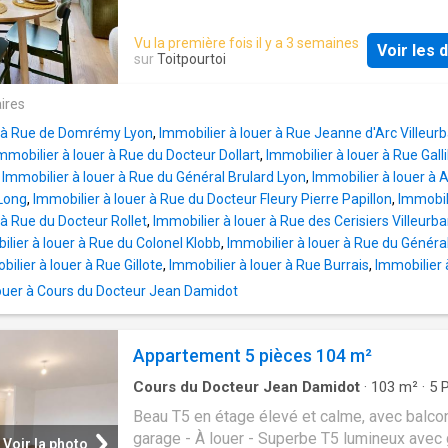
cuisine équipée, avec trois chambres, chacu
sall…
Vu la première fois il y a 3 semaines
Voir les d
sur
Toitpourtoi
ires
r à Rue de Domrémy Lyon
,
Immobilier à louer à Rue Jeanne d'Arc Villeur
mmobilier à louer à Rue du Docteur Dollart
,
Immobilier à louer à Rue Gall
,
Immobilier à louer à Rue du Général Brulard Lyon
,
Immobilier à louer à 
Long
,
Immobilier à louer à Rue du Docteur Fleury Pierre Papillon
,
Immobil
 à Rue du Docteur Rollet
,
Immobilier à louer à Rue des Cerisiers Villeurb
lier à louer à Rue du Colonel Klobb
,
Immobilier à louer à Rue du Général
ilier à louer à Rue Gillote
,
Immobilier à louer à Rue Burrais
,
Immobilier 
uer à Cours du Docteur Jean Damidot
Appartement 5 pièces 104 m²
Cours du Docteur Jean Damidot
·
103
m²
·
5
P
Appartement
·
Cave
·
Balcon
·
Parking
Beau T5 en étage élevé et calme, avec balco
garage - À louer - Superbe T5 lumineux avec
Voir la photo