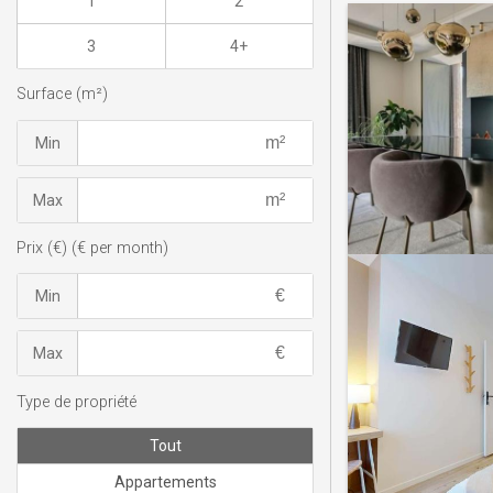
1
2
3
4+
Surface (m²)
Min
Max
Prix (€) (€ per month)
Min
Max
Type de propriété
Tout
Appartements