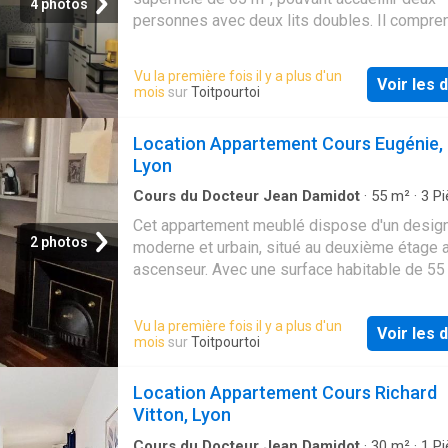
4 photos
également d'une cave et d'une place de parki
personnes avec deux lits doubles. Il compre
sein de la résidence
séjour, un coin cuisine, deux chambres, une s
b…
Vu la première fois il y a plus d'un
Voir les d
mois
sur
Toitpourtoi
Location Appartement Cours Eugénie,
Lyon
Cours du Docteur Jean Damidot
·
55
m²
·
3
Pi
Salle de bain
·
Appartement
·
Ascenseur
Cet appartement meublé dispose d'un desig
2 photos
moderne et urbain, situé au deuxième étage 
ascenseur. Avec une surface habitable de 55 m
comprend trois pièces, deux chambres et une
d'eau.…
Vu la première fois il y a plus d'un
Voir les d
mois
sur
Toitpourtoi
Location Appartement Cours Richard
Vitton, Lyon
Cours du Docteur Jean Damidot
·
30
m²
·
1
Pi