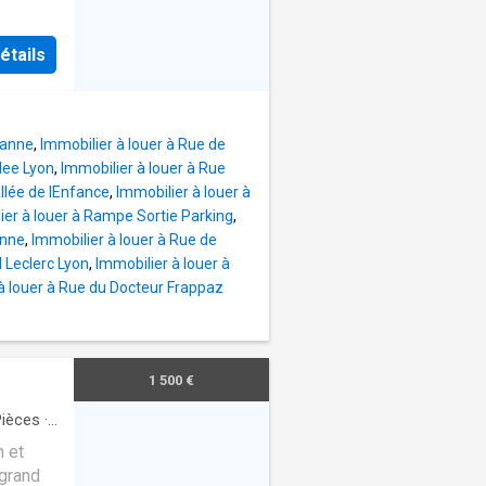
ne avec
étails
banne
,
Immobilier à louer à Rue de
ilee Lyon
,
Immobilier à louer à Rue
Allée de lEnfance
,
Immobilier à louer à
ier à louer à Rampe Sortie Parking
,
anne
,
Immobilier à louer à Rue de
 Leclerc Lyon
,
Immobilier à louer à
à louer à Rue du Docteur Frappaz
1 500 €
ièces
·
n et
 grand