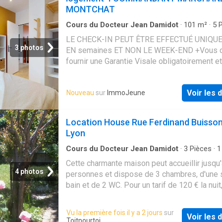
MONTCHAT
Cours du Docteur Jean Damidot
·
101
m²
·
5
P
Appartement
LE CHECK-IN PEUT ÊTRE EFFECTUÉ UNIQ
3 photos
EN semaines ET NON LE WEEK-END +Vous 
fournir une Garantie Visale obligatoirement e
assurance habitation+ [ENG] CHECK-IN CAN
BE DONE ON WEEKDAYS AND NOT AT WEE
Voir les d
Nouveau
sur
ImmoJeune
+You must provide a Visale Guarantee and h
insurance+
Location House Rue Ferdinand Buisson
Lyon
Cours du Docteur Jean Damidot
·
3
Pièces
·
1
bain
·
Maison
Cette charmante maison peut accueillir jusqu'
4 photos
personnes et dispose de 3 chambres, d'une 
bain et de 2 WC. Pour un tarif de 120 € la nuit,
offre un séjour agréable. Un dépôt de garanti
Vu la première fois il y a 2 jours
sur
Voir les d
Toitpourtoi