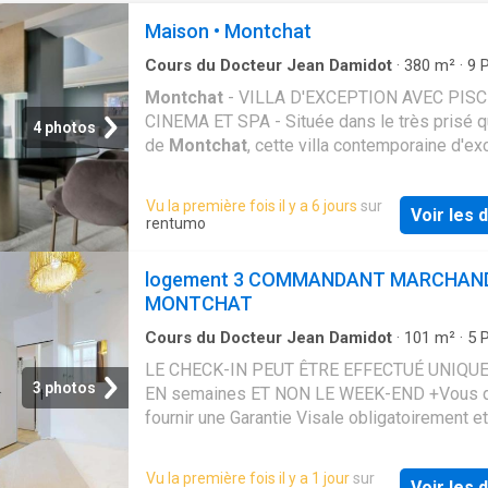
Maison • Montchat
Cours du Docteur Jean Damidot
·
380
m²
·
9
P
1
Salle de bain
·
Maison
·
Jardin
·
Terrasse
·
Pisc
Montchat
- VILLA D'EXCEPTION AVEC PISC
CINEMA ET SPA - Située dans le très prisé q
4 photos
de
Montchat
, cette villa contemporaine d'ex
et entièrement connectée a été construite e
elle se développe environ sur 380 m² habita
Vu la première fois il y a 6 jours
sur
Voir les d
cœur d'un magnifique terrain paysager de 91
rentumo
Pensée dans un esprit résolument haut de 
et éco-responsable, la propriété séduit par 
logement 3 COMMANDANT MARCHAN
volumes spectaculaires, sa luminosité et la q
MONTCHAT
remarquable de ses prestations. Dès l'entrée,
maison dévoile un espace de réception d'ex
Cours du Docteur Jean Damidot
·
101
m²
·
5
P
Appartement
composé d'un séjour et d'une salle à manger
LE CHECK-IN PEUT ÊTRE EFFECTUÉ UNIQ
de 80 m², sublimés par une hauteur sous pla
3 photos
EN semaines ET NON LE WEEK-END +Vous 
impressionnante et de larges baies vitrées o
fournir une Garantie Visale obligatoirement e
sur le jardin et les terrasses. La cuisine sur 
assurance habitation+ [ENG] CHECK-IN CAN
élégante et parfaitement équipée, s'intègre
BE DONE ON WEEKDAYS AND NOT AT WEE
Vu la première fois il y a 1 jour
sur
harmonieusement à cet espace de vie et offr
Voir les d