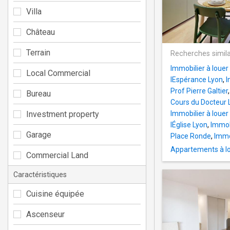
Villa
Château
Terrain
Recherches simila
Immobilier à loue
Local Commercial
lEspérance Lyon
,
I
Prof Pierre Galtier
Bureau
Cours du Docteur 
Investment property
Immobilier à louer
lÉglise Lyon
,
Immobi
Garage
Place Ronde
,
Immob
Appartements à lo
Commercial Land
Caractéristiques
Cuisine équipée
Ascenseur