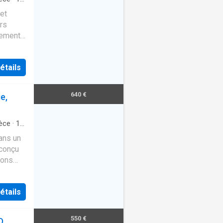
et
rs
sement
étails
640 €
e,
èce
·
1
ans un
 conçu
bons
salon
étails
550 €
D