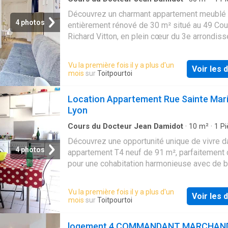
Salle de bain
·
Appartement
Découvrez un charmant appartement meublé 
4 photos
entièrement rénové de 30 m² situé au 49 Cou
Richard Vitton, en plein cœur du 3e arrondis
de Lyon. Ce appartement bénéficie d'un
emplacement stratég…
Vu la première fois il y a plus d'un
Voir les d
mois
sur
Toitpourtoi
Location Appartement Rue Sainte Mari
Lyon
Cours du Docteur Jean Damidot
·
10
m²
·
1
Pi
Salle de bain
·
Appartement
Découvrez une opportunité unique de vivre d
4 photos
appartement T4 neuf de 91 m², parfaitement
pour une cohabitation harmonieuse avec de 
colocataires. Cet appartement comprend un 
spaci…
Vu la première fois il y a plus d'un
Voir les d
mois
sur
Toitpourtoi
logement 4 COMMANDANT MARCHAN