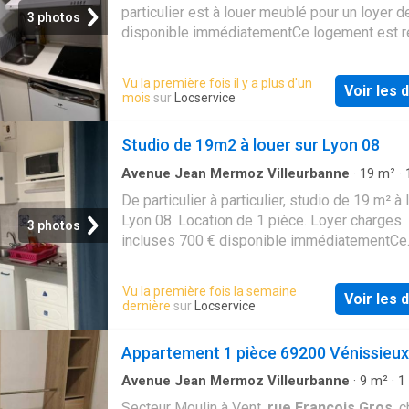
particulier est à louer meublé pour un loyer 
3 photos
disponible immédiatementCe logement est r
aux étudiants
Vu la première fois il y a plus d'un
Voir les d
mois
sur
Locservice
Studio de 19m2 à louer sur Lyon 08
Avenue Jean Mermoz Villeurbanne
·
19
m²
·
1
Salle de bain
·
Studio
De particulier à particulier, studio de 19 m² à 
Lyon 08. Location de 1 pièce. Loyer charges
3 photos
incluses 700 € disponible immédiatementCe
logement est réservé aux étudiants
Vu la première fois la semaine
Voir les d
dernière
sur
Locservice
Appartement 1 pièce 69200 Vénissieux
Avenue Jean Mermoz Villeurbanne
·
9
m²
·
1
Appartement
·
Terrasse
Secteur Moulin à Vent,
rue François Gros
, 