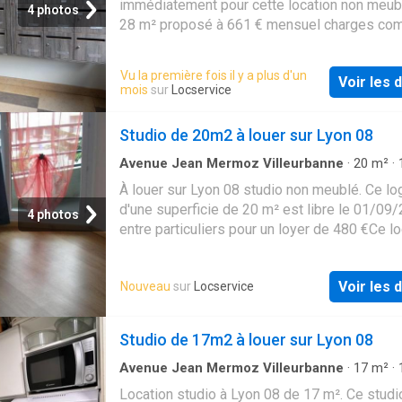
immédiatement pour cette location non meub
4 photos
avec grandes baies vitrées. Équipements: • C
28 m² proposé à 661 € mensuel charges com
équipée • Rangements • Chauffage individuel
Disponible immédiatementCe logement est 
électrique, connecté pour mieux générer la
aux étudiants
Vu la première fois il y a plus d'un
consommation Localisation: Situé à la limite
Voir les d
mois
sur
Locservice
5ᵉ et Oullins, proche des commerces,
établissements scolaires et transports en 
Studio de 20m2 à louer sur Lyon 08
• Bus 14, C20 et C20 Express o Gorge de Lou
km ou 15 minutes en bus o Gare d’Oullins à 4
Avenue Jean Mermoz Villeurbanne
·
20
m²
·
en voiture ou 20 minutes en bus o
1
Salle de bain
·
Studio
À louer sur Lyon 08 studio non meublé. Ce l
d'une superficie de 20 m² est libre le 01/09
4 photos
entre particuliers pour un loyer de 480 €Ce 
est réservé aux étudiants
Voir les d
Nouveau
sur
Locservice
Studio de 17m2 à louer sur Lyon 08
Avenue Jean Mermoz Villeurbanne
·
17
m²
·
1
Salle de bain
·
Studio
Location studio à Lyon 08 de 17 m². Ce studi