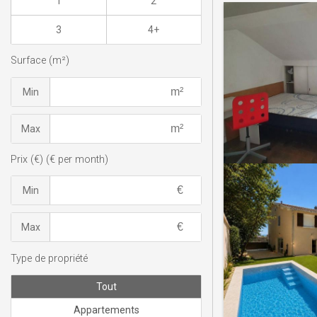
1
2
3
4+
Surface (m²)
Min
Max
Prix (€) (€ per month)
Min
Max
Type de propriété
Tout
Appartements