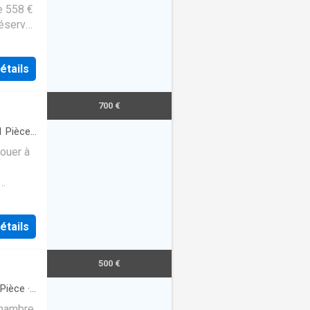
de 558 €
éservé
étails
700 €
1
Pièce
·
louer à
étails
500 €
Pièce
·
chambre