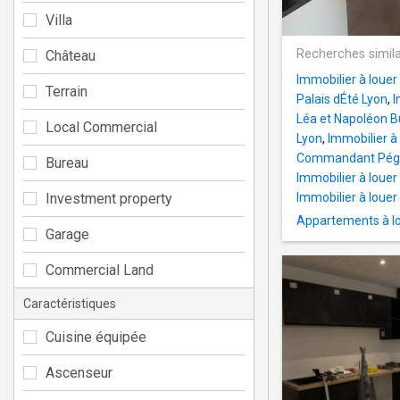
Villa
Recherches simila
Château
Immobilier à louer
Terrain
Palais dÉté Lyon
,
I
Léa et Napoléon B
Local Commercial
Lyon
,
Immobilier à
Commandant Pég
Bureau
Immobilier à louer
Investment property
Immobilier à louer
Appartements à l
Garage
Commercial Land
Caractéristiques
Cuisine équipée
Ascenseur