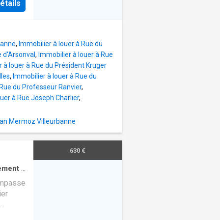
iterie
étails
z-Pinel
XIMITÉ:
10mn a
in. -
de tous
nt-
rbanne
,
Immobilier à louer à Rue du
t
e d'Arsonval
,
Immobilier à louer à Rue
n par
r à louer à Rue du Président Kruger
ST 4
lles
,
Immobilier à louer à Rue du
it
 Rue du Professeur Ranvier
,
evet 1
ouer à Rue Joseph Charlier
,
alienne,
e
ean Mermoz Villeurbanne
ménager
on, un
630 €
 lave-
ement
·
impasse
ier
l.