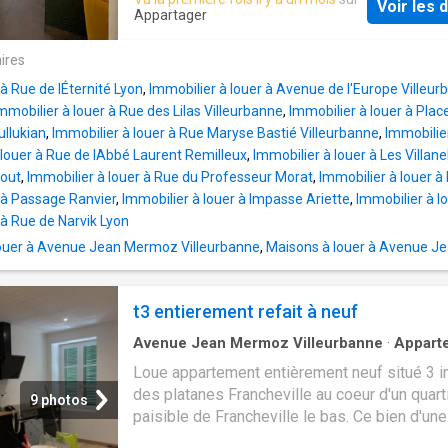
120x200 cm. - Bureau et chaise. - Placard. - L
Voir les d
Mermoz Moselle et à 500m de l’arrêt Mermo
Appartager
incluse. => 465€ dont 85€ de charges À PRO
du métro ligne D. Facultés de médecines à 
- Commodités: boulangerie, pharmacie, médec
pieds ou 5 mn en vélo Proximité immédiate 
ires
Commerces: Leclerc Saint-Priest, Auchan Sai
commerces et supermarché. Copropriété
Priest, Ca
 à Rue de lÉternité Lyon
,
Immobilier à louer à Avenue de l'Europe Villeu
entièrement fermée et sécurisée comprenan
mmobilier à louer à Rue des Lilas Villeurbanne
,
Immobilier à louer à Plac
parkings voitures et vélos. Façade et isolatio
ullukian
,
Immobilier à louer à Rue Maryse Bastié Villeurbanne
,
Immobilie
l’extérieur faite en 2024. Balcon orienté OUE
 louer à Rue de lAbbé Laurent Remilleux
,
Immobilier à louer à Les Villane
chambres privatives de 11m² meublée avec l
out
,
Immobilier à louer à Rue du Professeur Morat
,
Immobilier à louer à
coffre de 140, bureau, armoire et table de ch
 à Passage Ranvier
,
Immobilier à louer à Impasse Ariette
,
Immobilier à l
Salle de bain avec sol carrelage, douche à l’it
 à Rue de Narvik Lyon
meuble vasque et rangements. 1 cuisine tout
ouer à Avenue Jean Mermoz Villeurbanne
,
Maisons à louer à Avenue J
équipée avec sol carrelage, plan de travail,
électroménager et mobilier intégré. Électro
par un frigo/congélateur, une plaque à inducti
t3 entierement refait à neuf
four, un four micro-onde, un lave-vaisselle, un
linge et petit électroménager. Toute
Avenue Jean Mermoz Villeurbanne
·
Appart
Cuisine équipée
Loue appartement entièrement neuf situé 3 
des platanes Francheville au coeur d'un quart
9 photos
paisible de Francheville le bas. Ce bien d'une
surface de 94 m2 offre un espace de vie idéa