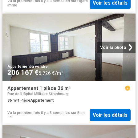
Vu la première fois il y a 3 semaines
sur
Figaro
Voir les détails
Immo
Voir la photo
Appartement
·
à vendre
206 167 €
5 726 €/m²
Appartement 1 pièce 36 m²
Rue de lHôpital Militaire Strasbourg
36
m²
1
Pièce
Appartement
Vu la première fois il y a 3 semaines
sur
Bien
Voir les détails
´ici