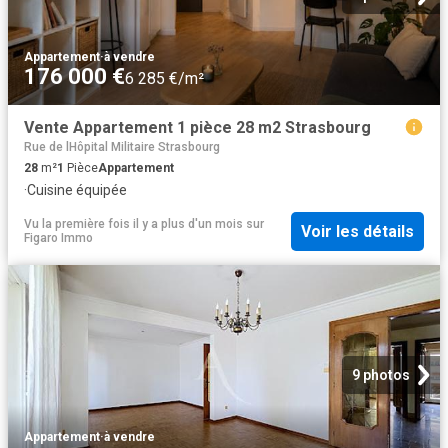
Appartement
·
à vendre
176 000 €
6 285 €/m²
Vente Appartement 1 pièce 28 m2 Strasbourg
Rue de lHôpital Militaire Strasbourg
28
m²
1
Pièce
Appartement
·
Cuisine équipée
Vu la première fois il y a plus d'un mois
sur
Voir les détails
Figaro Immo
9 photos
Appartement
·
à vendre