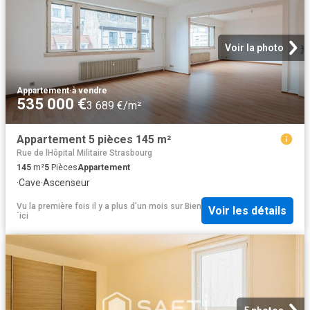
Voir la photo
Appartement
·
à vendre
535 000 €
3 689 €/m²
Appartement 5 pièces 145 m²
Rue de lHôpital Militaire Strasbourg
145
m²
5
Pièces
Appartement
·
Cave
·
Ascenseur
Vu la première fois il y a plus d'un mois
sur
Bien
Voir les détails
´ici