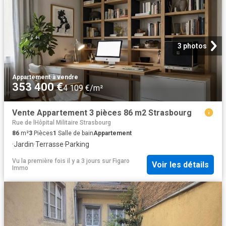
3 photos
Appartement
·
à vendre
353 400 €
4 109 €/m²
Vente Appartement 3 pièces 86 m2 Strasbourg
Rue de lHôpital Militaire Strasbourg
86
m²
3
Pièces
1
Salle de bain
Appartement
·
Jardin
·
Terrasse
·
Parking
Vu la première fois il y a 3 jours
sur
Figaro
Voir les détails
Immo