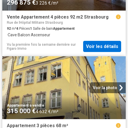
296 875 €
3 226 €/m²
Vente Appartement 4 pièces 92 m2 Strasbourg
Rue de lHôpital Militaire Strasbourg
92
m²
4
Pièces
1
Salle de bain
Appartement
·
Cave
·
Balcon
·
Ascenseur
Vu la première fois la semaine dernière
sur
Voir les détails
Figaro Immo
Voir la photo
Appartement
·
à vendre
315 000 €
4 632 €/m²
Appartement 3 pièces 68 m²