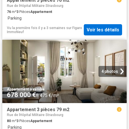
Appartement 3 pièces 76 m2
Rue de lHôpital Militaire Strasbourg
76
m²
3
Pièces
Appartement
·
Parking
Vu la première fois il y a 3 semaines
sur
Figaro
Voir les détails
ImmoNeuf
4 photos
Appartement
·
à vendre
678 000 €
8 475 €/m²
Appartement 3 pièces 79 m2
Rue de lHôpital Militaire Strasbourg
80
m²
3
Pièces
Appartement
·
Parking