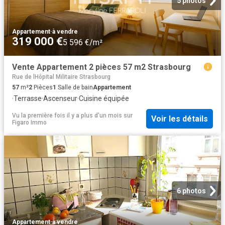
5 photos
Appartement
·
à vendre
319 000 €
5 596 €/m²
Vente Appartement 2 pièces 57 m2 Strasbourg
Rue de lHôpital Militaire Strasbourg
57
m²
2
Pièces
1
Salle de bain
Appartement
·
Terrasse
·
Ascenseur
·
Cuisine équipée
Vu la première fois il y a plus d'un mois
sur
Voir les détails
Figaro Immo
6 photos
Appartement
·
à vendre