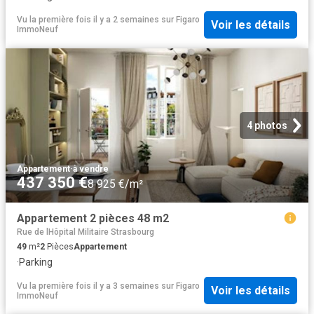
Vu la première fois il y a 2 semaines
sur
Figaro
Voir les détails
ImmoNeuf
4 photos
Appartement
·
à vendre
437 350 €
8 925 €/m²
Appartement 2 pièces 48 m2
Rue de lHôpital Militaire Strasbourg
49
m²
2
Pièces
Appartement
·
Parking
Vu la première fois il y a 3 semaines
sur
Figaro
Voir les détails
ImmoNeuf