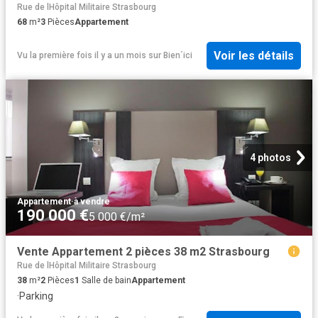
Rue de lHôpital Militaire Strasbourg
68
m²
3
Pièces
Appartement
Voir les détails
Vu la première fois il y a un mois
sur
Bien´ici
4 photos
Appartement
·
à vendre
190 000 €
5 000 €/m²
Vente Appartement 2 pièces 38 m2 Strasbourg
Rue de lHôpital Militaire Strasbourg
38
m²
2
Pièces
1
Salle de bain
Appartement
·
Parking