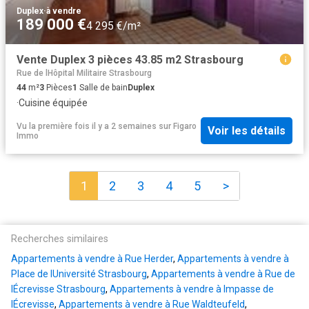
Duplex
·
à vendre
189 000 €
4 295 €/m²
Vente Duplex 3 pièces 43.85 m2 Strasbourg
Rue de lHôpital Militaire Strasbourg
44
m²
3
Pièces
1
Salle de bain
Duplex
·
Cuisine équipée
Vu la première fois il y a 2 semaines
sur
Figaro
Voir les détails
Immo
1
2
3
4
5
>
Recherches similaires
Appartements à vendre à Rue Herder
,
Appartements à vendre à
Place de lUniversité Strasbourg
,
Appartements à vendre à Rue de
lÉcrevisse Strasbourg
,
Appartements à vendre à Impasse de
lÉcrevisse
,
Appartements à vendre à Rue Waldteufeld
,