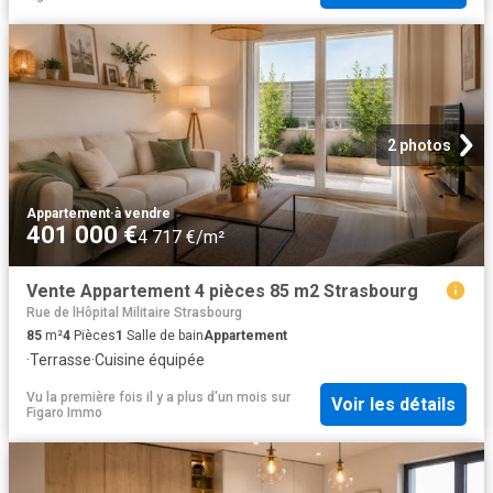
2 photos
Appartement
·
à vendre
401 000 €
4 717 €/m²
Vente Appartement 4 pièces 85 m2 Strasbourg
Rue de lHôpital Militaire Strasbourg
85
m²
4
Pièces
1
Salle de bain
Appartement
·
Terrasse
·
Cuisine équipée
Vu la première fois il y a plus d'un mois
sur
Voir les détails
Figaro Immo