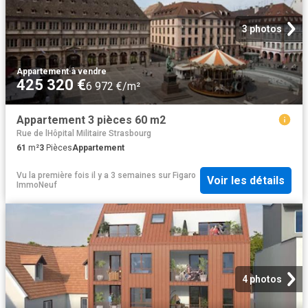
3 photos
Appartement
·
à vendre
425 320 €
6 972 €/m²
Appartement 3 pièces 60 m2
Rue de lHôpital Militaire Strasbourg
61
m²
3
Pièces
Appartement
Vu la première fois il y a 3 semaines
sur
Figaro
Voir les détails
ImmoNeuf
4 photos