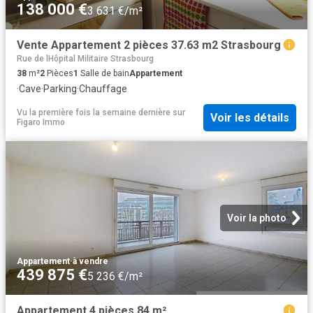
138 000 €
3 631 €/m²
Vente Appartement 2 pièces 37.63 m2 Strasbourg
Rue de lHôpital Militaire Strasbourg
38
m²
2
Pièces
1
Salle de bain
Appartement
·
Cave
·
Parking
·
Chauffage
Vu la première fois la semaine dernière
sur
Voir les détails
Figaro Immo
Voir la photo
Appartement
·
à vendre
439 875 €
5 236 €/m²
Appartement 4 pièces 84 m²