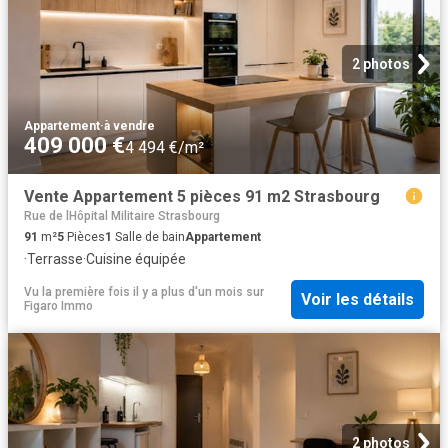
2 photos
Appartement
·
à vendre
409 000 €
4 494 €/m²
Vente Appartement 5 pièces 91 m2 Strasbourg
Rue de lHôpital Militaire Strasbourg
91
m²
5
Pièces
1
Salle de bain
Appartement
·
Terrasse
·
Cuisine équipée
Vu la première fois il y a plus d'un mois
sur
Voir les détails
Figaro Immo
2 photos