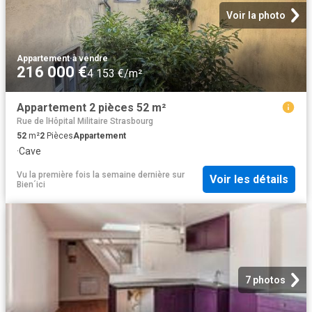
Voir la photo
Appartement
·
à vendre
216 000 €
4 153 €/m²
Appartement 2 pièces 52 m²
Rue de lHôpital Militaire Strasbourg
52
m²
2
Pièces
Appartement
·
Cave
Vu la première fois la semaine dernière
sur
Voir les détails
Bien´ici
7 photos