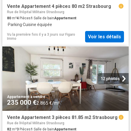
Vente Appartement 4 pièces 80 m2 Strasbourg
Rue de lHôpital Militaire Strasbourg
80
m²
4
Pièces
1
Salle de bain
Appartement
·
Parking
·
Cuisine équipée
Vu la première fois il y a 3 jours
sur
Figaro
Voir les détails
Immo
12 photos
Appartement
·
à vendre
235 000 €
2 865 €/m²
Vente Appartement 3 pièces 81.85 m2 Strasbourg
Rue de lHôpital Militaire Strasbourg
82
m²
3
Pièces
1
Salle de bain
Appartement