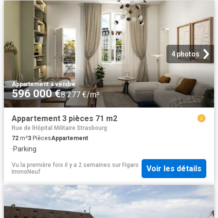
4 photos
Appartement
·
à vendre
596 000 €
8 277 €/m²
Appartement 3 pièces 71 m2
Rue de lHôpital Militaire Strasbourg
72
m²
3
Pièces
Appartement
·
Parking
Vu la première fois il y a 2 semaines
sur
Figaro
Voir les détails
ImmoNeuf