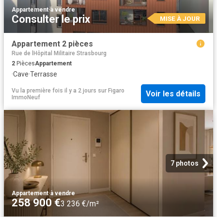
Appartement
·
à vendre
Consulter le prix
MISE À JOUR
Appartement 2 pièces
Rue de lHôpital Militaire Strasbourg
2
Pièces
Appartement
·
Cave
·
Terrasse
Vu la première fois il y a 2 jours
sur
Figaro
Voir les détails
ImmoNeuf
7 photos
Appartement
·
à vendre
258 900 €
3 236 €/m²