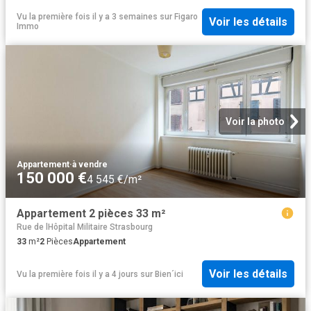
Vu la première fois il y a 3 semaines
sur
Figaro
Voir les détails
Immo
Voir la photo
Appartement
·
à vendre
150 000 €
4 545 €/m²
Appartement 2 pièces 33 m²
Rue de lHôpital Militaire Strasbourg
33
m²
2
Pièces
Appartement
Voir les détails
Vu la première fois il y a 4 jours
sur
Bien´ici