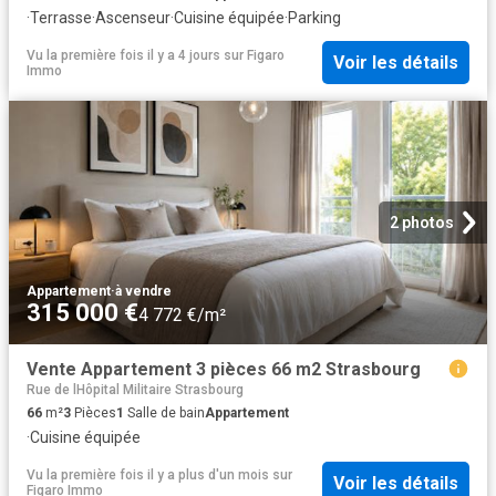
·
Terrasse
·
Ascenseur
·
Cuisine équipée
·
Parking
Vu la première fois il y a 4 jours
sur
Figaro
Voir les détails
Immo
2 photos
Appartement
·
à vendre
315 000 €
4 772 €/m²
Vente Appartement 3 pièces 66 m2 Strasbourg
Rue de lHôpital Militaire Strasbourg
66
m²
3
Pièces
1
Salle de bain
Appartement
·
Cuisine équipée
Vu la première fois il y a plus d'un mois
sur
Voir les détails
Figaro Immo