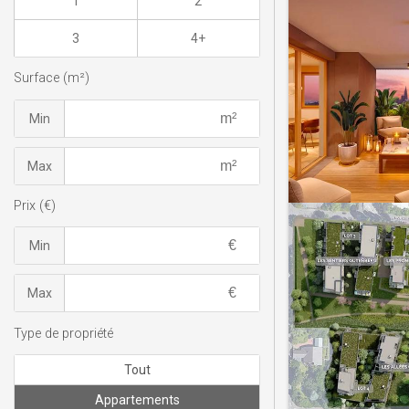
1
2
3
4+
Surface (m²)
Min
Max
Prix (€)
Min
Max
Type de propriété
Tout
Appartements