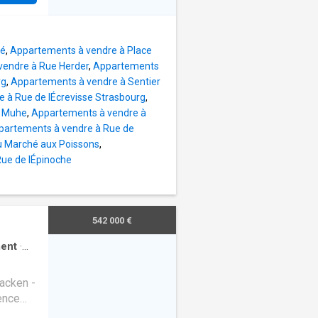
misés,
nce
risant
rtis
érieur:
raine et
ritable
lé
,
Appartements à vendre à Place
vendre à Rue Herder
,
Appartements
 par
rg
,
Appartements à vendre à Sentier
résence
 à Rue de lÉcrevisse Strasbourg
,
ysager
é Muhe
,
Appartements à vendre à
rmique
partements à vendre à Rue de
offrent
u Marché aux Poissons
,
ble
ue de lÉpinoche
térieur.
balcon,
ter
ées.Au
542 000 €
ent
·
acken -
dence
asbourg,