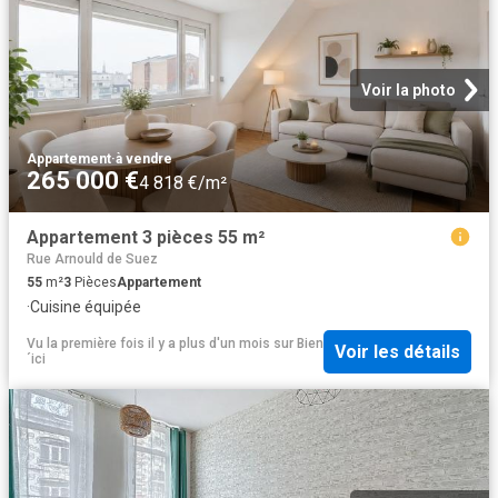
Voir la photo
Appartement
·
à vendre
265 000 €
4 818 €/m²
Appartement 3 pièces 55 m²
Rue Arnould de Suez
55
m²
3
Pièces
Appartement
·
Cuisine équipée
Vu la première fois il y a plus d'un mois
sur
Bien
Voir les détails
´ici