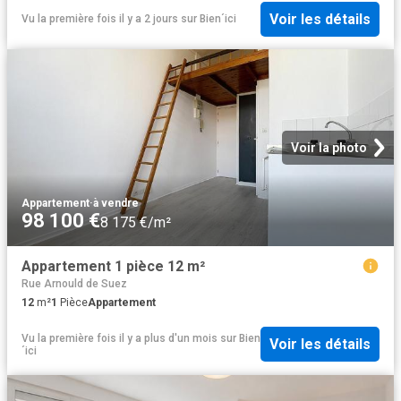
Voir les détails
Vu la première fois il y a 2 jours
sur
Bien´ici
Voir la photo
Appartement
·
à vendre
98 100 €
8 175 €/m²
Appartement 1 pièce 12 m²
Rue Arnould de Suez
12
m²
1
Pièce
Appartement
Vu la première fois il y a plus d'un mois
sur
Bien
Voir les détails
´ici