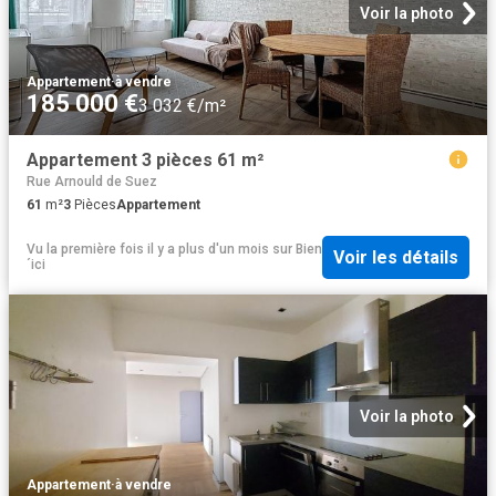
Voir la photo
Appartement
·
à vendre
185 000 €
3 032 €/m²
Appartement 3 pièces 61 m²
Rue Arnould de Suez
61
m²
3
Pièces
Appartement
Vu la première fois il y a plus d'un mois
sur
Bien
Voir les détails
´ici
Voir la photo
Appartement
·
à vendre