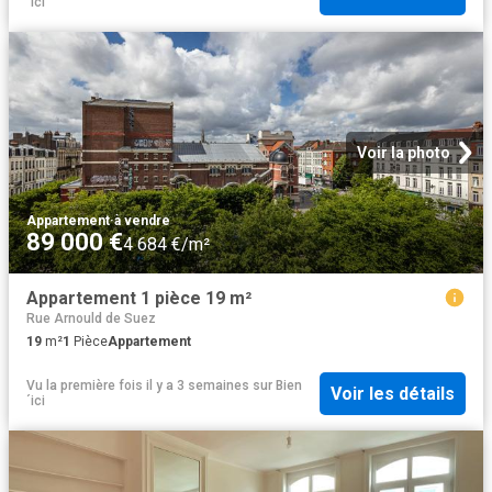
´ici
Voir la photo
Appartement
·
à vendre
89 000 €
4 684 €/m²
Appartement 1 pièce 19 m²
Rue Arnould de Suez
19
m²
1
Pièce
Appartement
Vu la première fois il y a 3 semaines
sur
Bien
Voir les détails
´ici