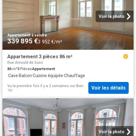
Voir la photo
Appartement
·
à vendre
339 895 €
3 952 €/m²
Appartement 3 pièces 86 m²
Rue Arnould de Suez
86
m²
3
Pièces
Appartement
·
Cave
·
Balcon
·
Cuisine équipée
·
Chauffage
Vu la première fois il y a 2 semaines
sur
Bien
Voir les détails
´ici
Voir la photo