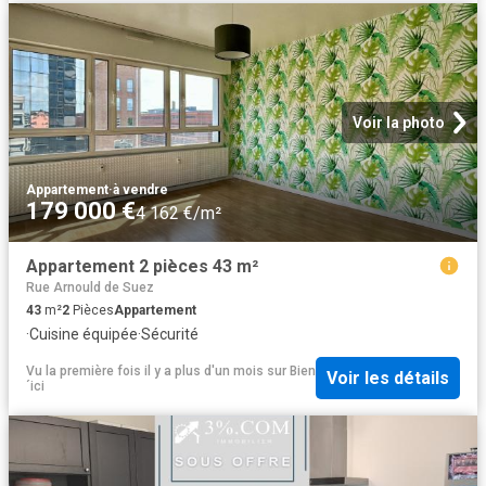
Voir la photo
Appartement
·
à vendre
179 000 €
4 162 €/m²
Appartement 2 pièces 43 m²
Rue Arnould de Suez
43
m²
2
Pièces
Appartement
·
Cuisine équipée
·
Sécurité
Vu la première fois il y a plus d'un mois
sur
Bien
Voir les détails
´ici