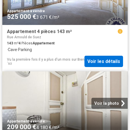
Appartement
·
à vendre
525 000 €
3 671 €/m²
Appartement 4 pièces 143 m²
Rue Arnould de Suez
143
m²
4
Pièces
Appartement
·
Cave
·
Parking
Vu la première fois il y a plus d'un mois
sur
Bien
Voir les détails
´ici
Voir la photo
Appartement
·
à vendre
209 000 €
4 180 €/m²