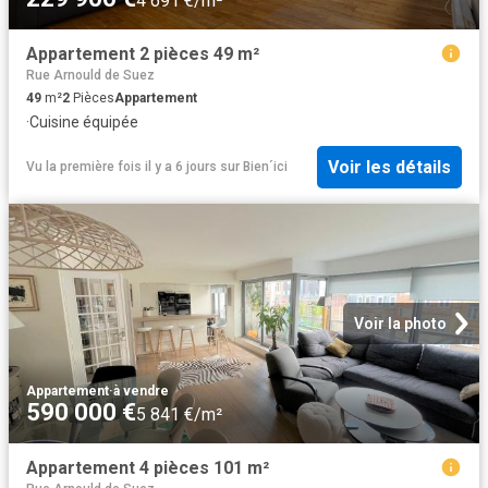
4 691 €/m²
Appartement 2 pièces 49 m²
Rue Arnould de Suez
49
m²
2
Pièces
Appartement
·
Cuisine équipée
Voir les détails
Vu la première fois il y a 6 jours
sur
Bien´ici
Voir la photo
Appartement
·
à vendre
590 000 €
5 841 €/m²
Appartement 4 pièces 101 m²