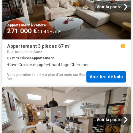
Voir la photo
Appartement
·
à vendre
271 000 €
4 044 €/m²
Appartement 3 pièces 67 m²
Rue Arnould de Suez
67
m²
3
Pièces
Appartement
·
Cave
·
Cuisine équipée
·
Chauffage
·
Cheminée
Vu la première fois il y a plus d'un mois
sur
Bien
Voir les détails
´ici
Voir la photo