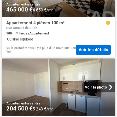
Appartement
·
à vendre
465 000 €
4 650 €/m²
Appartement 4 pièces 100 m²
Rue Arnould de Suez
100
m²
4
Pièces
Appartement
·
Cuisine équipée
Vu la première fois il y a plus d'un mois
sur
Bien
Voir les détails
´ici
Voir la photo
Appartement
·
à vendre
204 500 €
5 243 €/m²