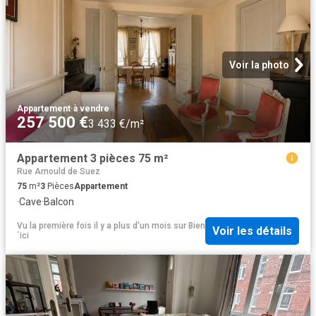
Voir la photo
Appartement
·
à vendre
257 500 €
3 433 €/m²
Appartement 3 pièces 75 m²
Rue Arnould de Suez
75
m²
3
Pièces
Appartement
·
Cave
·
Balcon
Vu la première fois il y a plus d'un mois
sur
Bien
Voir les détails
´ici