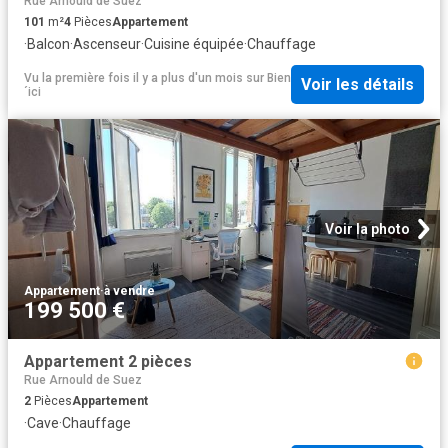
Rue Arnould de Suez
101
m²
4
Pièces
Appartement
·
Balcon
·
Ascenseur
·
Cuisine équipée
·
Chauffage
Vu la première fois il y a plus d'un mois
sur
Bien
Voir les détails
´ici
Voir la photo
Appartement
·
à vendre
199 500 €
Appartement 2 pièces
Rue Arnould de Suez
2
Pièces
Appartement
·
Cave
·
Chauffage