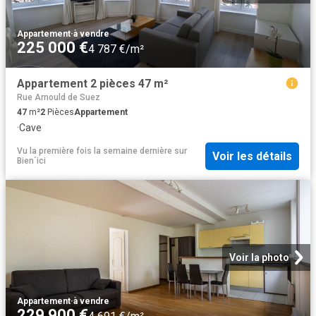
Appartement
·
à vendre
225 000 €
4 787 €/m²
Appartement 2 pièces 47 m²
Rue Arnould de Suez
47
m²
2
Pièces
Appartement
·
Cave
Vu la première fois la semaine dernière
sur
Voir les détails
Bien´ici
Voir la photo
Appartement
·
à vendre
229 900 €