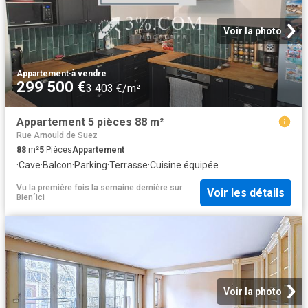
Voir la photo
Appartement
·
à vendre
299 500 €
3 403 €/m²
Appartement 5 pièces 88 m²
Rue Arnould de Suez
88
m²
5
Pièces
Appartement
·
Cave
·
Balcon
·
Parking
·
Terrasse
·
Cuisine équipée
Vu la première fois la semaine dernière
sur
Voir les détails
Bien´ici
Voir la photo