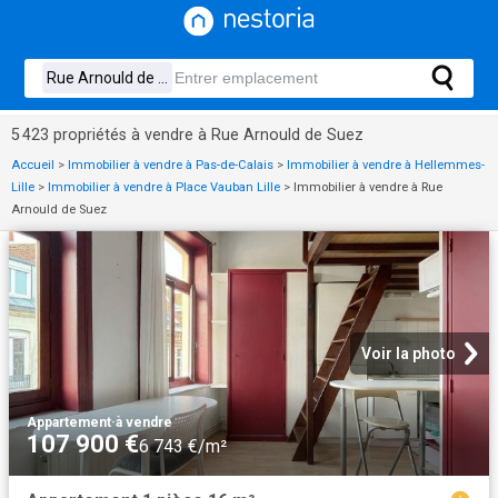
5 423 propriétés à vendre à Rue Arnould de Suez
Accueil
>
Immobilier à vendre à Pas-de-Calais
>
Immobilier à vendre à Hellemmes-
Lille
>
Immobilier à vendre à Place Vauban Lille
>
Immobilier à vendre à Rue
Arnould de Suez
Voir la photo
Appartement
·
à vendre
107 900 €
6 743 €/m²