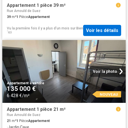
Appartement 1 pièce 39 m²
Rue Arnould de Suez
39
m²
1
Pièce
Appartement
Vu la première fois il y a plus d'un mois
sur
Bien
Voir les détails
´ici
Voir la photo
Appartement
·
à vendre
135 000 €
NOUVEAU
6 428 €/m²
Appartement 1 pièce 21 m²
Rue Arnould de Suez
21
m²
1
Pièce
Appartement
·
Jardin
·
Cave