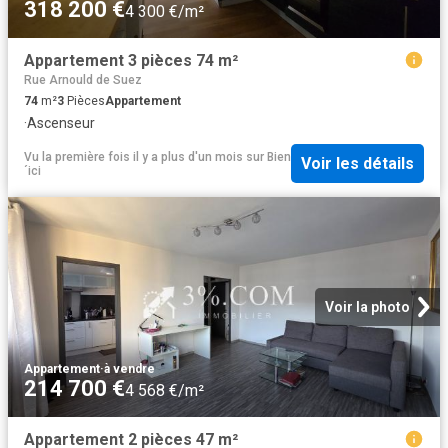
318 200 €
4 300 €/m²
Appartement 3 pièces 74 m²
Rue Arnould de Suez
74
m²
3
Pièces
Appartement
·
Ascenseur
Vu la première fois il y a plus d'un mois
sur
Bien
Voir les détails
´ici
Voir la photo
Appartement
·
à vendre
214 700 €
4 568 €/m²
Appartement 2 pièces 47 m²