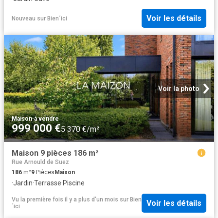
Voir les détails
Nouveau
sur
Bien´ici
Voir la photo
Maison
·
à vendre
999 000 €
5 370 €/m²
Maison 9 pièces 186 m²
Rue Arnould de Suez
186
m²
9
Pièces
Maison
·
Jardin
·
Terrasse
·
Piscine
Vu la première fois il y a plus d'un mois
sur
Bien
Voir les détails
´ici