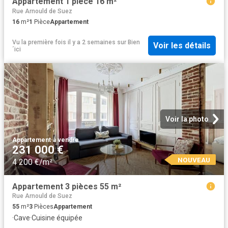
Appartement 1 pièce 16 m²
Rue Arnould de Suez
16
m²
1
Pièce
Appartement
Vu la première fois il y a 2 semaines
sur
Bien
Voir les détails
´ici
Voir la photo
Appartement
·
à vendre
231 000 €
NOUVEAU
4 200 €/m²
Appartement 3 pièces 55 m²
Rue Arnould de Suez
55
m²
3
Pièces
Appartement
·
Cave
·
Cuisine équipée