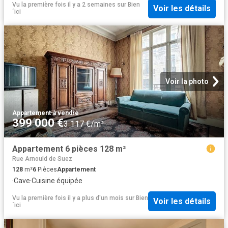
Vu la première fois il y a 2 semaines
sur
Bien
Voir les détails
´ici
Voir la photo
Appartement
·
à vendre
399 000 €
3 117 €/m²
Appartement 6 pièces 128 m²
Rue Arnould de Suez
128
m²
6
Pièces
Appartement
·
Cave
·
Cuisine équipée
Vu la première fois il y a plus d'un mois
sur
Bien
Voir les détails
´ici