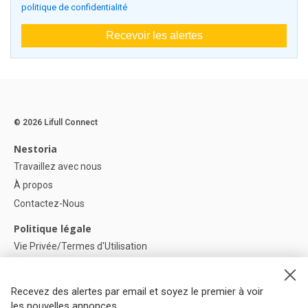
politique de confidentialité
Recevoir les alertes
© 2026 Lifull Connect
Nestoria
Travaillez avec nous
À propos
Contactez-Nous
Politique légale
Vie Privée/Termes d'Utilisation
Politique de confidentialité
Politique de Cookies
Recevez des alertes par email et soyez le premier à voir
Paramètres des cookies
les nouvelles annonces