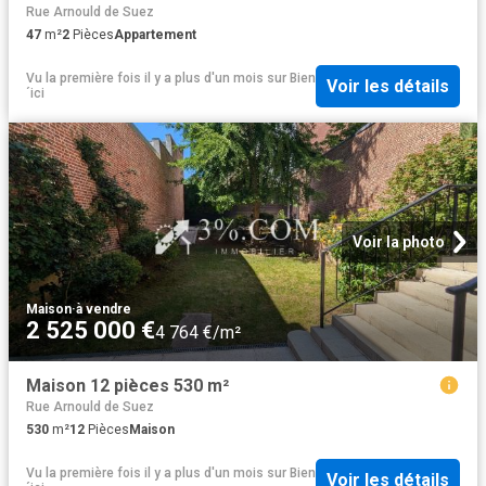
Rue Arnould de Suez
47
m²
2
Pièces
Appartement
Vu la première fois il y a plus d'un mois
sur
Bien
Voir les détails
´ici
Voir la photo
Maison
·
à vendre
2 525 000 €
4 764 €/m²
Maison 12 pièces 530 m²
Rue Arnould de Suez
530
m²
12
Pièces
Maison
Vu la première fois il y a plus d'un mois
sur
Bien
Voir les détails