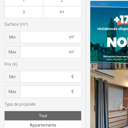
1
2
3
4+
Surface (m²)
Min
Max
Prix (€)
Min
Max
Type de propriété
Tout
Appartements