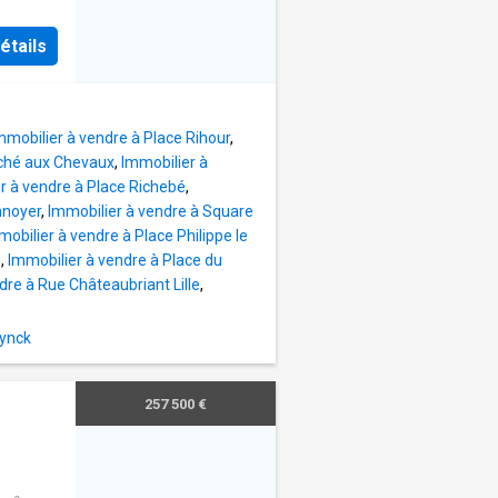
tage
étails
e bien
vie de
 et
et
mmobilier à vendre à Place Rihour
,
é plein
rché aux Chevaux
,
Immobilier à
ut au
r à vendre à Place Richebé
,
e de
nnoyer
,
Immobilier à vendre à Square
 salle
mobilier à vendre à Place Philippe le
complète
e
,
Immobilier à vendre à Place du
dre à Rue Châteaubriant Lille
,
famille.
spose
nynck
otique
l. Côté
257 500 €