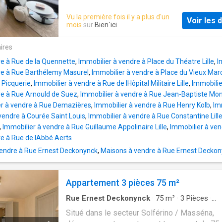
de prestations haut de gamme. Situé au 5ᵉ é
Vu la première fois il y a plus d'un
Voir les d
d’une résidence sécurisée avec ascenseur, c
mois
sur
Bien´ici
séduit dès l’entrée par son vaste espace de 
plus de 50 m², composé d’un séjour lumineux
ires
d’une cuisine ouverte entièrement équipée. C
re à Rue de la Quennette
,
Immobilier à vendre à Place du Théatre Lille
,
I
espace s’ouvre sur un agréable balcon expos
re à Rue Barthélemy Masurel
,
Immobilier à vendre à Place du Vieux Ma
sud, offrant une luminosité exceptionnelle to
 Picquerie
,
Immobilier à vendre à Rue de lHôpital Militaire Lille
,
Immobilie
long de la journée. L’espace nuit se compos
re à Rue Arnould de Suez
,
Immobilier à vendre à Rue Jean-Baptiste Mo
trois chambres, dont une suite parentale avec
er à vendre à Rue Demazières
,
Immobilier à vendre à Rue Henry Kolb
,
Im
de bain attenante. Une seconde salle d’eau 
vendre à Courée Saint Louis
,
Immobilier à vendre à Rue Constantine Lill
parfaitement l’agencement de l’appartement,
,
Immobilier à vendre à Rue Guillaume Appolinaire Lille
,
Immobilier à ven
garantissant un confort optimal pour toute la 
re à Rue de lAbbé Aerts
Pensé dans les moindres détails, le bien di
endre à Rue Ernest Deckonynck
,
Maisons à vendre à Rue Ernest Decko
d’équipements modernes et qualitatifs: dom
pour les volets, système d’alarme, double
sécurisation à l’entrée et chauffage individue
Appartement 3 pièces 75 m²
annexes, v
Rue Ernest Deckonynck
·
75
m²
·
3
Pièces
·
Appartement
·
Cave
·
Balcon
Situé dans le secteur Solférino / Masséna,