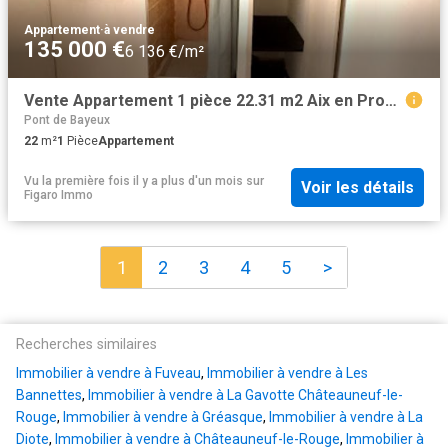
Appartement
·
à vendre
135 000 €
6 136 €/m²
Vente Appartement 1 pièce 22.31 m2 Aix en Provence
Pont de Bayeux
22
m²
1
Pièce
Appartement
Vu la première fois il y a plus d'un mois
sur
Voir les détails
Figaro Immo
1
2
3
4
5
>
Recherches similaires
Immobilier à vendre à Fuveau
,
Immobilier à vendre à Les
Bannettes
,
Immobilier à vendre à La Gavotte Châteauneuf-le-
Rouge
,
Immobilier à vendre à Gréasque
,
Immobilier à vendre à La
Diote
,
Immobilier à vendre à Châteauneuf-le-Rouge
,
Immobilier à