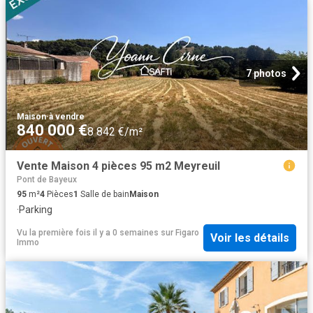
7 photos
Maison
·
à vendre
840 000 €
8 842 €/m²
Vente Maison 4 pièces 95 m2 Meyreuil
Pont de Bayeux
95
m²
4
Pièces
1
Salle de bain
Maison
·
Parking
Vu la première fois il y a 0 semaines
sur
Figaro
Voir les détails
Immo