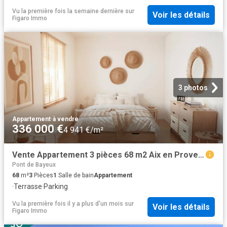
Vu la première fois la semaine dernière
sur
Voir les détails
Figaro Immo
3 photos
Appartement
·
à vendre
336 000 €
4 941 €/m²
Vente Appartement 3 pièces 68 m2 Aix en Provence
Pont de Bayeux
68
m²
3
Pièces
1
Salle de bain
Appartement
·
Terrasse
·
Parking
Vu la première fois il y a plus d'un mois
sur
Voir les détails
Figaro Immo