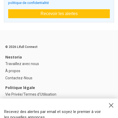
politique de confidentialité
Recevoir les alertes
© 2026 Lifull Connect
Nestoria
Travaillez avec nous
À propos
Contactez-Nous
Politique légale
Vie Privée/Termes d'Utilisation
Politique de confidentialité
Politique de Cookies
Recevez des alertes par email et soyez le premier à voir
Paramètres des cookies
les nouvelles annonces