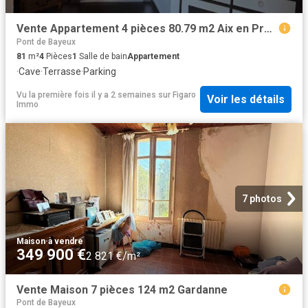
Vente Appartement 4 pièces 80.79 m2 Aix en Provence
Pont de Bayeux
81
m²
4
Pièces
1
Salle de bain
Appartement
·
Cave
·
Terrasse
·
Parking
Vu la première fois il y a 2 semaines
sur
Figaro
Voir les détails
Immo
7 photos
Maison
·
à vendre
349 900 €
2 821 €/m²
Vente Maison 7 pièces 124 m2 Gardanne
Pont de Bayeux