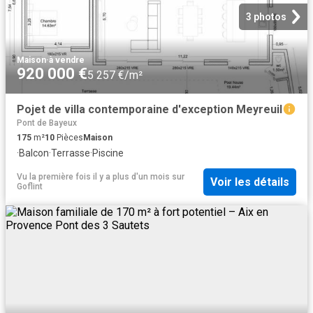
3 photos
Maison
·
à vendre
920 000 €
5 257 €/m²
Pojet de villa contemporaine d'exception Meyreuil
Pont de Bayeux
175
m²
10
Pièces
Maison
·
Balcon
·
Terrasse
·
Piscine
Vu la première fois il y a plus d'un mois
sur
Voir les détails
Goflint