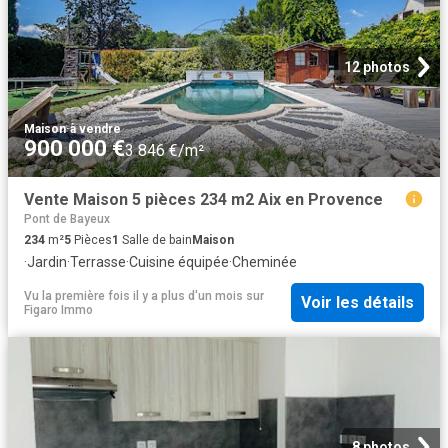
12 photos
Maison
·
à vendre
900 000 €
3 846 €/m²
Vente Maison 5 pièces 234 m2 Aix en Provence
Pont de Bayeux
234
m²
5
Pièces
1
Salle de bain
Maison
·
Jardin
·
Terrasse
·
Cuisine équipée
·
Cheminée
Vu la première fois il y a plus d'un mois
sur
Voir les détails
Figaro Immo
8 photos