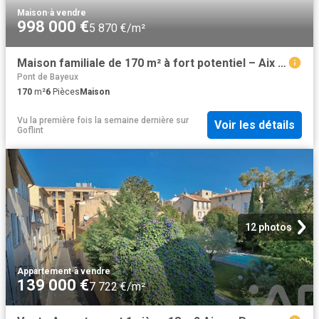
Maison
·
à vendre
998 000 €
5 870 €/m²
Maison familiale de 170 m² à fort potentiel – Aix en Provence Pont des 3 Sautets
Pont de Bayeux
170
m²
6
Pièces
Maison
Vu la première fois la semaine dernière
sur
Voir les détails
Goflint
12 photos
Appartement
·
à vendre
139 000 €
7 722 €/m²