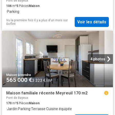
Pont de Bayeux
106
m²
5
Pièces
Maison
·
Parking
Vu la première fois il y a plus d'un mois
sur
Voir les détails
Goflint
4 photos
Maison
·
à vendre
565 000 €
3 323 €/m²
Maison familiale récente Meyreuil 170 m2
Pont de Bayeux
170
m²
5
Pièces
Maison
·
Jardin
·
Parking
·
Terrasse
·
Cuisine équipée