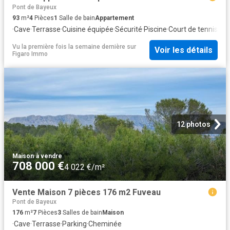
Pont de Bayeux
93
m²
4
Pièces
1
Salle de bain
Appartement
·
Cave
·
Terrasse
·
Cuisine équipée
·
Sécurité
·
Piscine
·
Court de tennis
Vu la première fois la semaine dernière
sur
Voir les détails
Figaro Immo
12 photos
Maison
·
à vendre
708 000 €
4 022 €/m²
Vente Maison 7 pièces 176 m2 Fuveau
Pont de Bayeux
176
m²
7
Pièces
3
Salles de bain
Maison
·
Cave
·
Terrasse
·
Parking
·
Cheminée