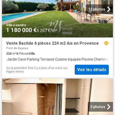
12 photos
Villa
·
à vendre
1 180 000 €
5 267 €/m²
Vente Bastide 6 pièces 224 m2 Aix en Provence
Pont de Bayeux
224
m²
6
Pièces
Villa
·
Jardin
·
Cave
·
Parking
·
Terrasse
·
Cuisine équipée
·
Piscine
·
Cheminée
Vu la première fois il y a plus d'un mois
sur
Voir les détails
Figaro Immo
5 photos