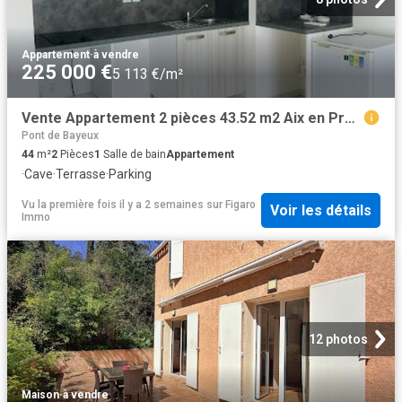
Appartement
·
à vendre
225 000 €
5 113 €/m²
Vente Appartement 2 pièces 43.52 m2 Aix en Provence
Pont de Bayeux
44
m²
2
Pièces
1
Salle de bain
Appartement
·
Cave
·
Terrasse
·
Parking
Vu la première fois il y a 2 semaines
sur
Figaro
Voir les détails
Immo
12 photos
Maison
·
à vendre