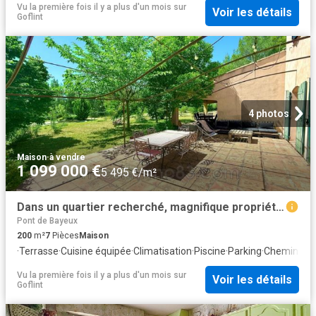
Vu la première fois il y a plus d'un mois
sur
Voir les détails
Goflint
4 photos
Maison
·
à vendre
1 099 000 €
5 495 €/m²
Dans un quartier recherché, magnifique propriété de 200 m² env
Pont de Bayeux
200
m²
7
Pièces
Maison
·
Terrasse
·
Cuisine équipée
·
Climatisation
·
Piscine
·
Parking
·
Cheminée
Vu la première fois il y a plus d'un mois
sur
Voir les détails
Goflint