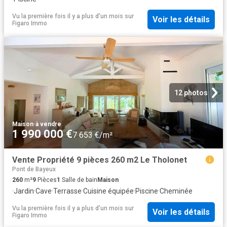
Vu la première fois il y a plus d'un mois
sur
Voir les détails
Figaro Immo
12 photos
Maison
·
à vendre
1 990 000 €
7 653 €/m²
Vente Propriété 9 pièces 260 m2 Le Tholonet
Pont de Bayeux
260
m²
9
Pièces
1
Salle de bain
Maison
·
Jardin
·
Cave
·
Terrasse
·
Cuisine équipée
·
Piscine
·
Cheminée
Vu la première fois il y a plus d'un mois
sur
Voir les détails
Figaro Immo