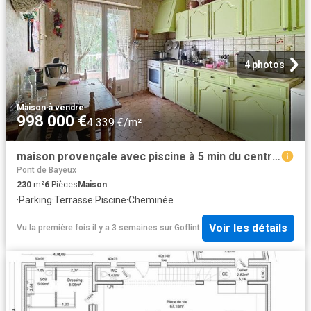
4 photos
Maison
·
à vendre
998 000 €
4 339 €/m²
maison provençale avec piscine à 5 min du centre d'aix
Pont de Bayeux
230
m²
6
Pièces
Maison
·
Parking
·
Terrasse
·
Piscine
·
Cheminée
Voir les détails
Vu la première fois il y a 3 semaines
sur
Goflint