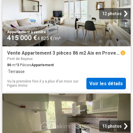
12 photos
Appartement
·
à vendre
415 000 €
4 825 €/m²
Vente Appartement 3 pièces 86 m2 Aix en Provence
Pont de Bayeux
86
m²
3
Pièces
Appartement
·
Terrasse
Vu la première fois il y a plus d'un mois
sur
Voir les détails
Figaro Immo
11 photos