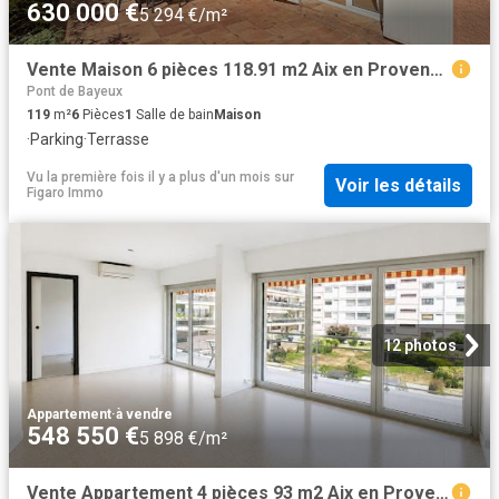
630 000 €
5 294 €/m²
Vente Maison 6 pièces 118.91 m2 Aix en Provence
Pont de Bayeux
119
m²
6
Pièces
1
Salle de bain
Maison
·
Parking
·
Terrasse
Vu la première fois il y a plus d'un mois
sur
Voir les détails
Figaro Immo
12 photos
Appartement
·
à vendre
548 550 €
5 898 €/m²
Vente Appartement 4 pièces 93 m2 Aix en Provence