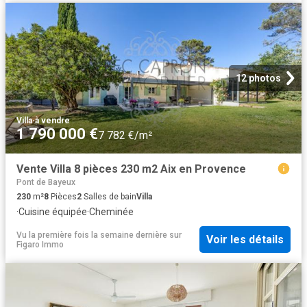
12 photos
Villa
·
à vendre
1 790 000 €
7 782 €/m²
Vente Villa 8 pièces 230 m2 Aix en Provence
Pont de Bayeux
230
m²
8
Pièces
2
Salles de bain
Villa
·
Cuisine équipée
·
Cheminée
Vu la première fois la semaine dernière
sur
Voir les détails
Figaro Immo