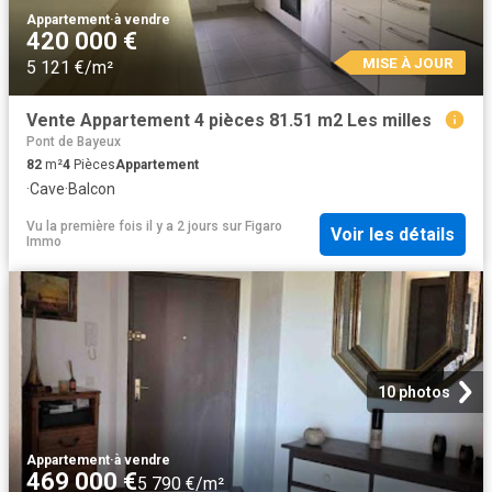
Appartement
·
à vendre
420 000 €
MISE À JOUR
5 121 €/m²
Vente Appartement 4 pièces 81.51 m2 Les milles
Pont de Bayeux
82
m²
4
Pièces
Appartement
·
Cave
·
Balcon
Vu la première fois il y a 2 jours
sur
Figaro
Voir les détails
Immo
10 photos
Appartement
·
à vendre
469 000 €
5 790 €/m²