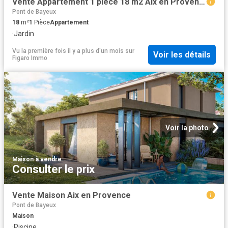
Vente Appartement 1 pièce 18 m2 Aix en Provence
Pont de Bayeux
18
m²
1
Pièce
Appartement
·
Jardin
Vu la première fois il y a plus d'un mois
sur
Voir les détails
Figaro Immo
Voir la photo
Maison
·
à vendre
Consulter le prix
Vente Maison Aix en Provence
Pont de Bayeux
Maison
·
Piscine