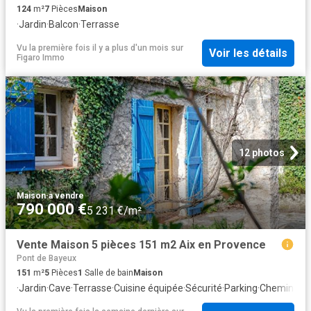
124
m²
7
Pièces
Maison
·
Jardin
·
Balcon
·
Terrasse
Vu la première fois il y a plus d'un mois
sur
Voir les détails
Figaro Immo
12 photos
Maison
·
à vendre
790 000 €
5 231 €/m²
Vente Maison 5 pièces 151 m2 Aix en Provence
Pont de Bayeux
151
m²
5
Pièces
1
Salle de bain
Maison
·
Jardin
·
Cave
·
Terrasse
·
Cuisine équipée
·
Sécurité
·
Parking
·
Cheminée