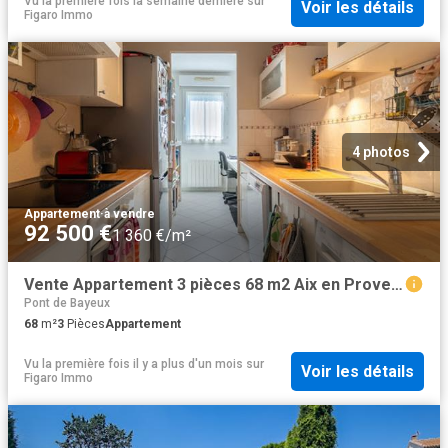
Vu la première fois la semaine dernière
sur
Voir les détails
Figaro Immo
4 photos
Appartement
·
à vendre
92 500 €
1 360 €/m²
Vente Appartement 3 pièces 68 m2 Aix en Provence
Pont de Bayeux
68
m²
3
Pièces
Appartement
Vu la première fois il y a plus d'un mois
sur
Voir les détails
Figaro Immo