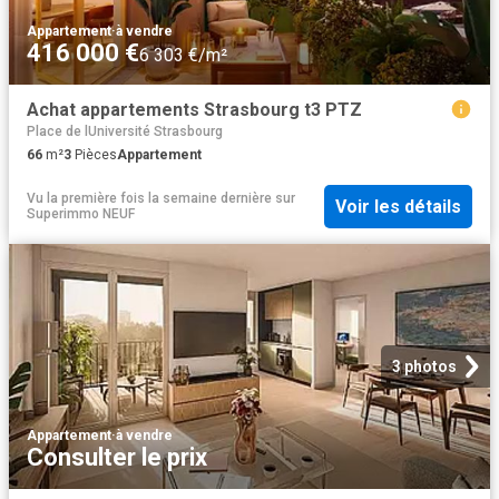
Appartement
·
à vendre
416 000 €
6 303 €/m²
Achat appartements Strasbourg t3 PTZ
Place de lUniversité Strasbourg
66
m²
3
Pièces
Appartement
Vu la première fois la semaine dernière
sur
Voir les détails
Superimmo NEUF
3 photos
Appartement
·
à vendre
Consulter le prix