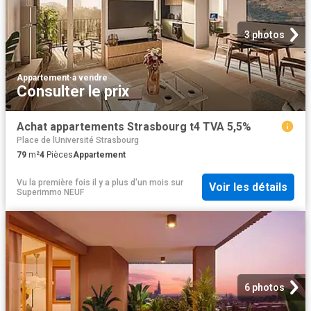
3 photos
Appartement
·
à vendre
Consulter le prix
Achat appartements Strasbourg t4 TVA 5,5%
Place de lUniversité Strasbourg
79
m²
4
Pièces
Appartement
Vu la première fois il y a plus d'un mois
sur
Voir les détails
Superimmo NEUF
6 photos