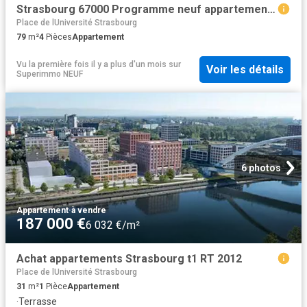
Strasbourg 67000 Programme neuf appartement neuf à vendre t4 TVA 5,5%
Place de lUniversité Strasbourg
79
m²
4
Pièces
Appartement
Vu la première fois il y a plus d'un mois
sur
Voir les détails
Superimmo NEUF
6 photos
Appartement
·
à vendre
187 000 €
6 032 €/m²
Achat appartements Strasbourg t1 RT 2012
Place de lUniversité Strasbourg
31
m²
1
Pièce
Appartement
·
Terrasse