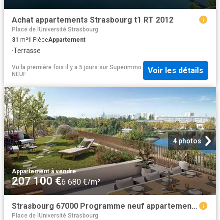
Achat appartements Strasbourg t1 RT 2012
Place de lUniversité Strasbourg
31
m²
1
Pièce
Appartement
·
Terrasse
Vu la première fois il y a 5 jours
sur
Superimmo
Voir les détails
NEUF
4 photos
Appartement
·
à vendre
207 100 €
6 680 €/m²
Strasbourg 67000 Programme neuf appartement neuf à vendre t1 RT 2012
Place de lUniversité Strasbourg