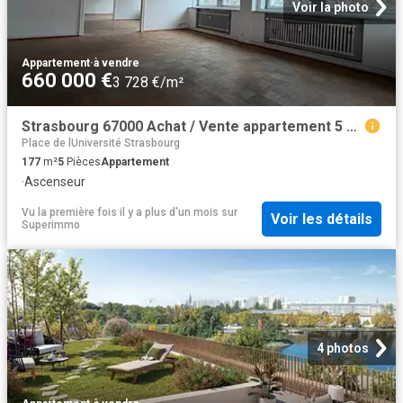
Voir la photo
Appartement
·
à vendre
660 000 €
3 728 €/m²
Strasbourg 67000 Achat / Vente appartement 5 pièces t5
Place de lUniversité Strasbourg
177
m²
5
Pièces
Appartement
·
Ascenseur
Vu la première fois il y a plus d'un mois
sur
Voir les détails
Superimmo
4 photos