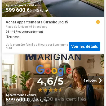
Appartement
·
à vendre
599 600 €
6 245 €/m²
Achat appartements Strasbourg t5
Place de lUniversité Strasbourg
96
m²
5
Pièces
Appartement
·
Terrasse
Vu la première fois il y a 5 jours
sur
Superimmo
Voir les détails
NEUF
4 photos
Appartement
·
à vendre
599 600 €
6 245 €/m²