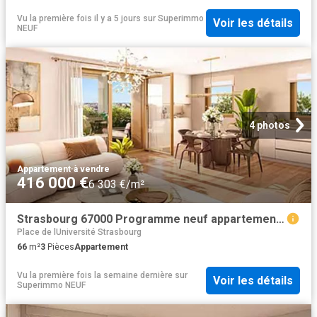
Vu la première fois il y a 5 jours
sur
Superimmo
Voir les détails
NEUF
4 photos
Appartement
·
à vendre
416 000 €
6 303 €/m²
Strasbourg 67000 Programme neuf appartement neuf à vendre t3 PTZ
Place de lUniversité Strasbourg
66
m²
3
Pièces
Appartement
Vu la première fois la semaine dernière
sur
Voir les détails
Superimmo NEUF