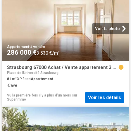
Voir la photo
Appartement
·
à vendre
286 000 €
3 530 €/m²
Strasbourg 67000 Achat / Vente appartement 3 pièces t3
Place de lUniversité Strasbourg
81
m²
3
Pièces
Appartement
·
Cave
Vu la première fois il y a plus d'un mois
sur
Voir les détails
Superimmo