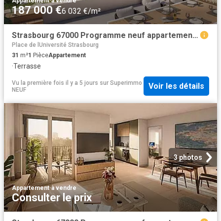
Appartement
·
à vendre
187 000 €
6 032 €/m²
Strasbourg 67000 Programme neuf appartement neuf à vendre t1 RT 2012
Place de lUniversité Strasbourg
31
m²
1
Pièce
Appartement
·
Terrasse
Vu la première fois il y a 5 jours
sur
Superimmo
Voir les détails
NEUF
3 photos
Appartement
·
à vendre
Consulter le prix