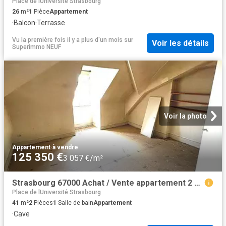
Place de lUniversité Strasbourg
26
m²
1
Pièce
Appartement
·
Balcon
·
Terrasse
Vu la première fois il y a plus d'un mois
sur
Voir les détails
Superimmo NEUF
Voir la photo
Appartement
·
à vendre
125 350 €
3 057 €/m²
Strasbourg 67000 Achat / Vente appartement 2 pièces t2 au dernier étage cave
Place de lUniversité Strasbourg
41
m²
2
Pièces
1
Salle de bain
Appartement
·
Cave