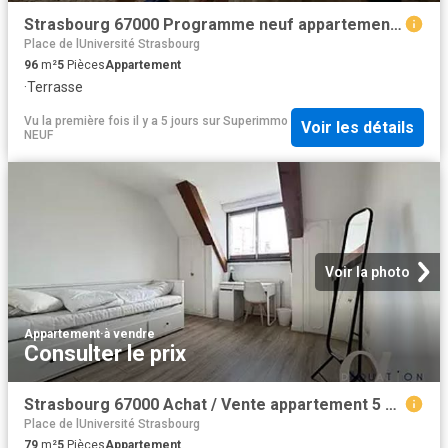
Strasbourg 67000 Programme neuf appartement neuf à vendre t5
Place de lUniversité Strasbourg
96
m²
5
Pièces
Appartement
·
Terrasse
Vu la première fois il y a 5 jours
sur
Superimmo
Voir les détails
NEUF
Voir la photo
Appartement
·
à vendre
Consulter le prix
Strasbourg 67000 Achat / Vente appartement 5 pièces t5
Place de lUniversité Strasbourg
79
m²
5
Pièces
Appartement