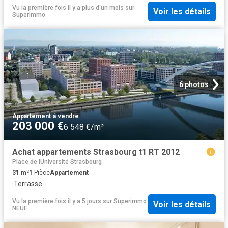
Vu la première fois il y a plus d'un mois
sur
Voir les détails
Superimmo
6 photos
Appartement
·
à vendre
203 000 €
6 548 €/m²
Achat appartements Strasbourg t1 RT 2012
Place de lUniversité Strasbourg
31
m²
1
Pièce
Appartement
·
Terrasse
Vu la première fois il y a 5 jours
sur
Superimmo
Voir les détails
NEUF