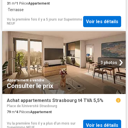
31
m²
1
Pièce
Appartement
·
Terrasse
Vu la première fois il y a 5 jours
sur
Superimmo
Voir les détails
NEUF
3 photos
Appartement
·
à vendre
Consulter le prix
Achat appartements Strasbourg t4 TVA 5,5%
Place de lUniversité Strasbourg
79
m²
4
Pièces
Appartement
Vu la première fois il y a plus d'un mois
sur
Voir les détails
Superimmo NEUF