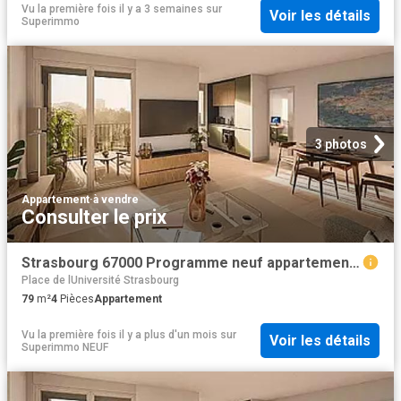
Vu la première fois il y a 3 semaines
sur
Voir les détails
Superimmo
3 photos
Appartement
·
à vendre
Consulter le prix
Strasbourg 67000 Programme neuf appartement neuf à vendre t4 TVA 5,5%
Place de lUniversité Strasbourg
79
m²
4
Pièces
Appartement
Vu la première fois il y a plus d'un mois
sur
Voir les détails
Superimmo NEUF