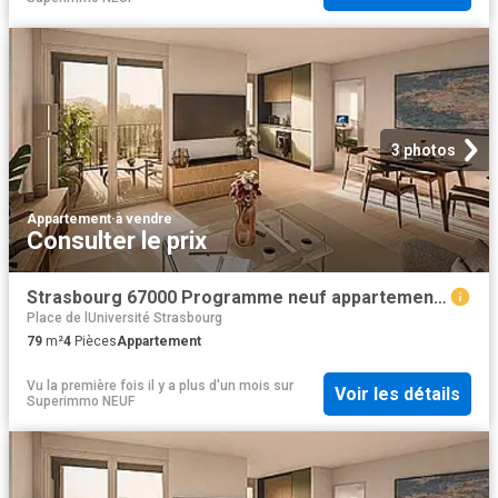
3 photos
Appartement
·
à vendre
Consulter le prix
Strasbourg 67000 Programme neuf appartement neuf à vendre t4 TVA 5,5%
Place de lUniversité Strasbourg
79
m²
4
Pièces
Appartement
Vu la première fois il y a plus d'un mois
sur
Voir les détails
Superimmo NEUF