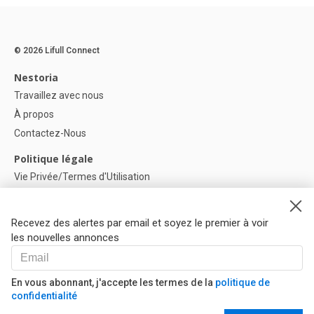
© 2026 Lifull Connect
Nestoria
Travaillez avec nous
À propos
Contactez-Nous
Politique légale
Vie Privée/Termes d'Utilisation
Politique de confidentialité
Politique de Cookies
Recevez des alertes par email et soyez le premier à voir
Paramètres des cookies
les nouvelles annonces
Aide
FAQ
En vous abonnant, j'accepte les termes de la
politique de
confidentialité
Nos Partenaires