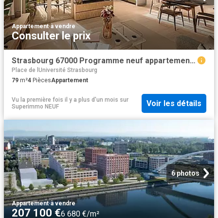
Appartement
·
à vendre
Consulter le prix
Strasbourg 67000 Programme neuf appartement neuf à vendre t4 TVA 5,5%
Place de lUniversité Strasbourg
79
m²
4
Pièces
Appartement
Vu la première fois il y a plus d'un mois
sur
Voir les détails
Superimmo NEUF
6 photos
Appartement
·
à vendre
207 100 €
6 680 €/m²