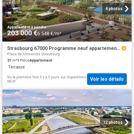
4 photos
Appartement
·
à vendre
203 000 €
6 548 €/m²
Strasbourg 67000 Programme neuf appartement neuf à vendre t1 RT 2012
Place de lUniversité Strasbourg
31
m²
1
Pièce
Appartement
·
Terrasse
Vu la première fois il y a 5 jours
sur
Superimmo
Voir les détails
NEUF
12 photos