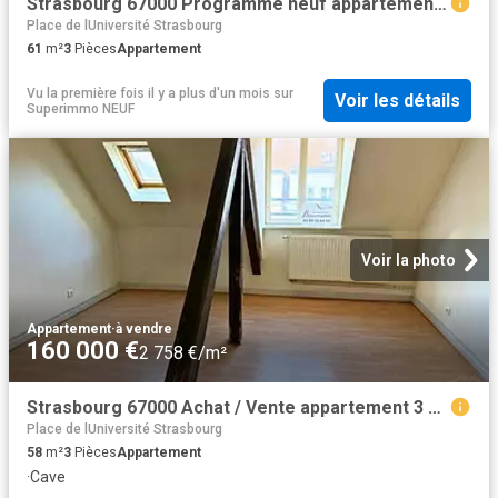
Strasbourg 67000 Programme neuf appartement neuf à vendre t3 TVA 5,5%
Place de lUniversité Strasbourg
61
m²
3
Pièces
Appartement
Vu la première fois il y a plus d'un mois
sur
Voir les détails
Superimmo NEUF
Voir la photo
Appartement
·
à vendre
160 000 €
2 758 €/m²
Strasbourg 67000 Achat / Vente appartement 3 pièces t3 au dernier étage
Place de lUniversité Strasbourg
58
m²
3
Pièces
Appartement
·
Cave