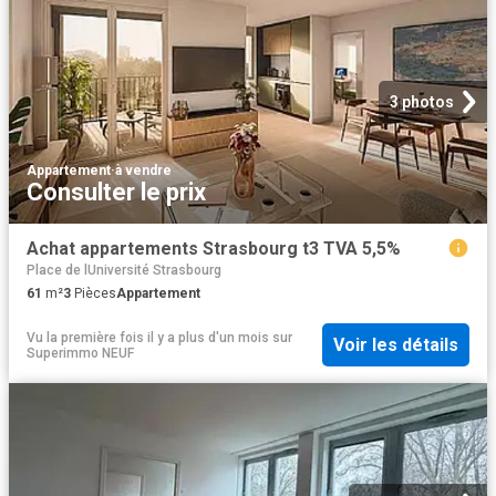
3 photos
Appartement
·
à vendre
Consulter le prix
Achat appartements Strasbourg t3 TVA 5,5%
Place de lUniversité Strasbourg
61
m²
3
Pièces
Appartement
Vu la première fois il y a plus d'un mois
sur
Voir les détails
Superimmo NEUF