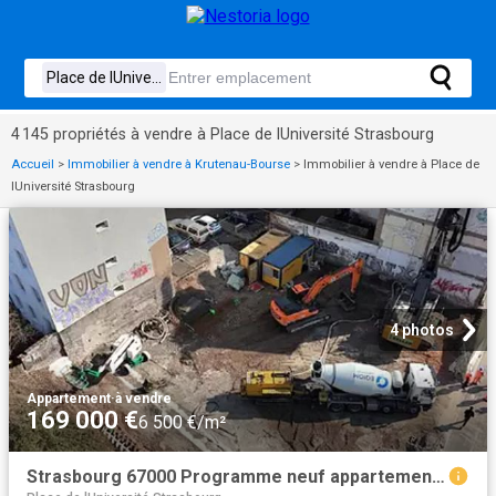
4 145 propriétés à vendre à Place de lUniversité Strasbourg
Accueil
>
Immobilier à vendre à Krutenau-Bourse
>
Immobilier à vendre à Place de
lUniversité Strasbourg
4 photos
Appartement
·
à vendre
169 000 €
6 500 €/m²
Strasbourg 67000 Programme neuf appartement neuf à vendre t1