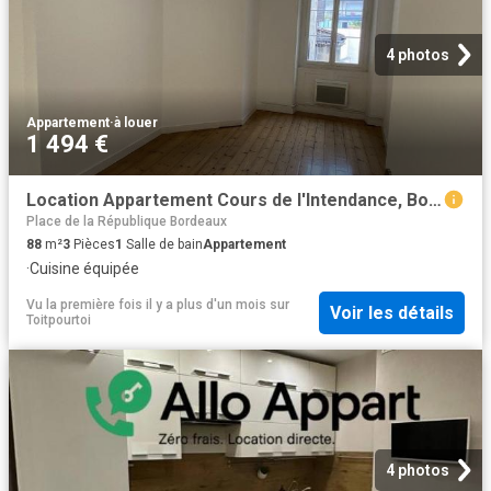
4 photos
Appartement
·
à louer
1 494 €
Location Appartement Cours de l'Intendance, Bordeaux
Place de la République Bordeaux
88
m²
3
Pièces
1
Salle de bain
Appartement
·
Cuisine équipée
Vu la première fois il y a plus d'un mois
sur
Voir les détails
Toitpourtoi
4 photos