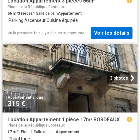
Location Appartement 3 pièces 66m²
Place de la République Bordeaux
66
m²
3
Pièces
1
Salle de bain
Appartement
·
Parking
·
Ascenseur
·
Cuisine équipée
Voir les détails
Vu la première fois il y a 5 jours
sur
rentumo
3 photos
Appartement
·
à louer
315 €
Location Appartement 1 pièce 17m² BORDEAUX 33000
Place de la République Bordeaux
17
m²
1
Pièce
1
Salle de bain
Appartement
·
Chauffage