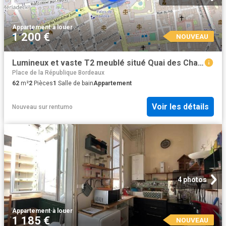
Appartement
·
à louer
1 200 €
NOUVEAU
Lumineux et vaste T2 meublé situé Quai des Chartrons, dans un immeuble du XVIIIème siècle
Place de la République Bordeaux
62
m²
2
Pièces
1
Salle de bain
Appartement
Voir les détails
Nouveau
sur
rentumo
4 photos
Appartement
·
à louer
1 185 €
NOUVEAU