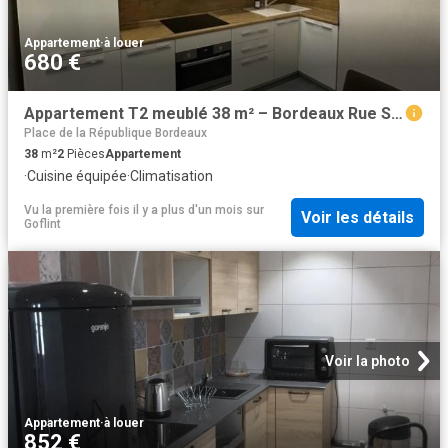
Appartement
·
à louer
680 €
Appartement T2 meublé 38 m² – Bordeaux Rue Sainte Catherine
Place de la République Bordeaux
38
m²
2
Pièces
Appartement
·
Cuisine équipée
·
Climatisation
Vu la première fois il y a plus d'un mois
sur
Voir les détails
Goflint
Voir la photo
Appartement
·
à louer
852 €