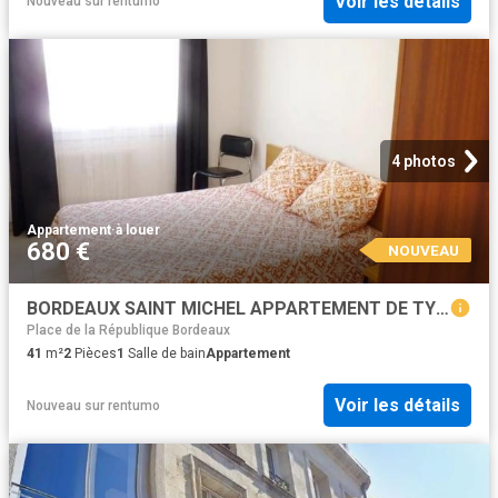
Voir les détails
Nouveau
sur
rentumo
4 photos
Appartement
·
à louer
680 €
NOUVEAU
BORDEAUX SAINT MICHEL APPARTEMENT DE TYPE T2
Place de la République Bordeaux
41
m²
2
Pièces
1
Salle de bain
Appartement
Voir les détails
Nouveau
sur
rentumo