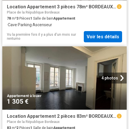
Location Appartement 3 pièces 78m² BORDEAUX 33000
Place de la République Bordeaux
78
m²
3
Pièces
1
Salle de bain
Appartement
·
Cave
·
Parking
·
Ascenseur
Vu la première fois il y a plus d'un mois
sur
Voir les détails
rentumo
4 photos
Appartement
·
à louer
1 305 €
Location Appartement 2 pièces 83m² BORDEAUX 33000
Place de la République Bordeaux
83
m²
2
Pièces
1
Salle de bain
Appartement