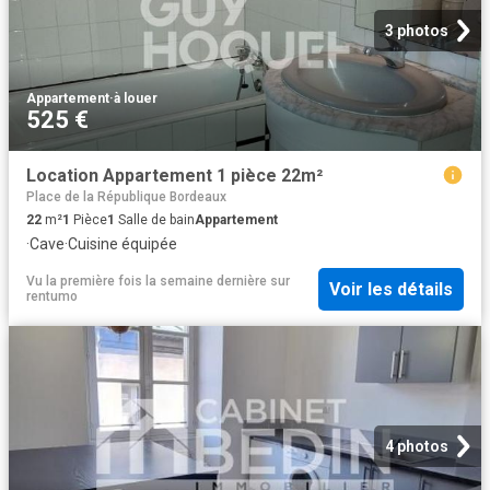
3 photos
Appartement
·
à louer
525 €
Location Appartement 1 pièce 22m²
Place de la République Bordeaux
22
m²
1
Pièce
1
Salle de bain
Appartement
·
Cave
·
Cuisine équipée
Vu la première fois la semaine dernière
sur
Voir les détails
rentumo
4 photos