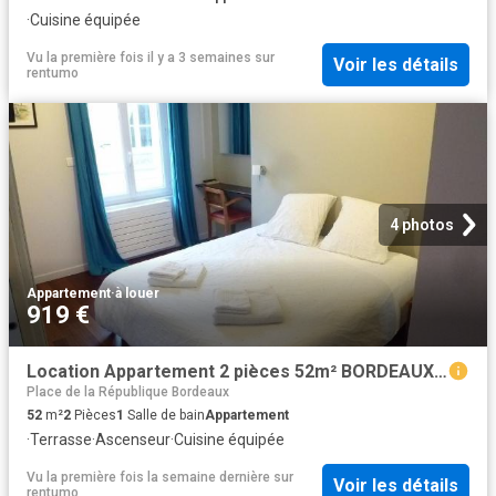
·
Cuisine équipée
Vu la première fois il y a 3 semaines
sur
Voir les détails
rentumo
4 photos
Appartement
·
à louer
919 €
Location Appartement 2 pièces 52m² BORDEAUX 33000
Place de la République Bordeaux
52
m²
2
Pièces
1
Salle de bain
Appartement
·
Terrasse
·
Ascenseur
·
Cuisine équipée
Vu la première fois la semaine dernière
sur
Voir les détails
rentumo