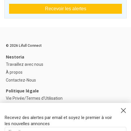
Recevoir les alertes
© 2026 Lifull Connect
Nestoria
Travaillez avec nous
À propos
Contactez-Nous
Politique légale
Vie Privée/Termes d'Utilisation
Politique de confidentialité
Politique de Cookies
Recevez des alertes par email et soyez le premier à voir
Paramètres des cookies
les nouvelles annonces