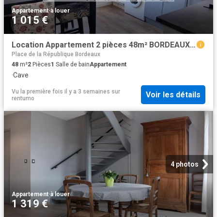
Appartement
·
à louer
1 015 €
Location Appartement 2 pièces 48m² BORDEAUX 33000
Place de la République Bordeaux
48
m²
2
Pièces
1
Salle de bain
Appartement
·
Cave
Vu la première fois il y a 3 semaines
sur
Voir les détails
rentumo
4 photos
Appartement
·
à louer
1 319 €