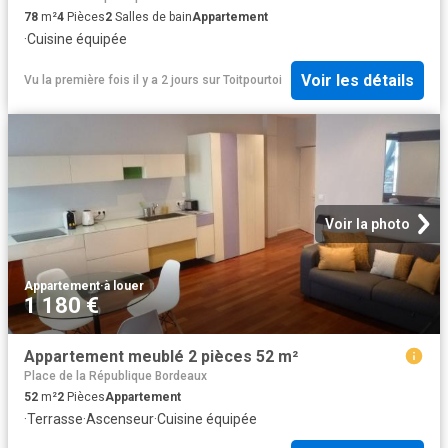
78
m²
4
Pièces
2
Salles de bain
Appartement
·
Cuisine équipée
Voir les détails
Vu la première fois il y a 2 jours
sur
Toitpourtoi
Voir la photo
Appartement
·
à louer
1 180 €
Appartement meublé 2 pièces 52 m²
Place de la République Bordeaux
52
m²
2
Pièces
Appartement
·
Terrasse
·
Ascenseur
·
Cuisine équipée