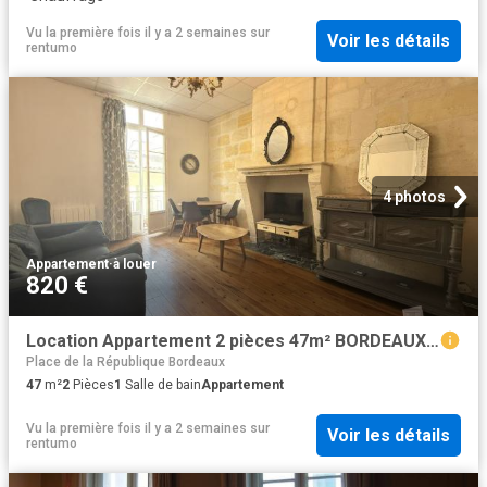
Vu la première fois il y a 2 semaines
sur
Voir les détails
rentumo
4 photos
Appartement
·
à louer
820 €
Location Appartement 2 pièces 47m² BORDEAUX 33000
Place de la République Bordeaux
47
m²
2
Pièces
1
Salle de bain
Appartement
Vu la première fois il y a 2 semaines
sur
Voir les détails
rentumo