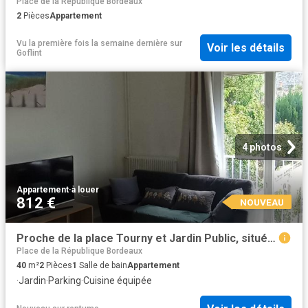
Place de la République Bordeaux
2
Pièces
Appartement
Vu la première fois la semaine dernière
sur
Voir les détails
Goflint
4 photos
Appartement
·
à louer
812 €
NOUVEAU
Proche de la place Tourny et Jardin Public, situé dans le quartier du Palais Gallien un agréable T2
Place de la République Bordeaux
40
m²
2
Pièces
1
Salle de bain
Appartement
·
Jardin
·
Parking
·
Cuisine équipée