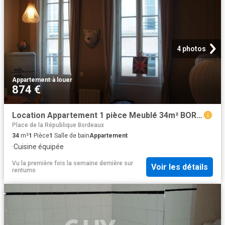
4 photos
Appartement
·
à louer
874 €
Location Appartement 1 pièce Meublé 34m² BORDEAUX 33000
Place de la République Bordeaux
34
m²
1
Pièce
1
Salle de bain
Appartement
·
Cuisine équipée
Vu la première fois la semaine dernière
sur
Voir les détails
rentumo