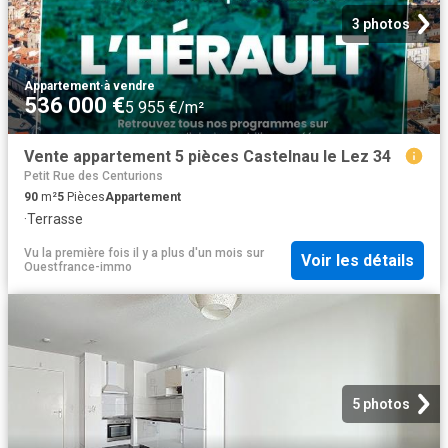
3 photos
Appartement
·
à vendre
536 000 €
5 955 €/m²
Vente appartement 5 pièces Castelnau le Lez 34
Petit Rue des Centurions
90
m²
5
Pièces
Appartement
·
Terrasse
Vu la première fois il y a plus d'un mois
sur
Voir les détails
Ouestfrance-immo
5 photos