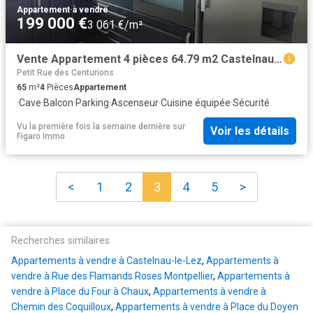
Appartement
·
à vendre
199 000 €
3 061 €/m²
Vente Appartement 4 pièces 64.79 m2 Castelnau le Lez
Petit Rue des Centurions
65
m²
4
Pièces
Appartement
·
Cave
·
Balcon
·
Parking
·
Ascenseur
·
Cuisine équipée
·
Sécurité
Vu la première fois la semaine dernière
sur
Voir les détails
Figaro Immo
<
1
2
3
4
5
>
Recherches similaires
Appartements à vendre à Castelnau-le-Lez
,
Appartements à
vendre à Rue des Flamands Roses Montpellier
,
Appartements à
vendre à Place du Four à Chaux
,
Appartements à vendre à
Chemin des Coquilloux
,
Appartements à vendre à Place du Doyen