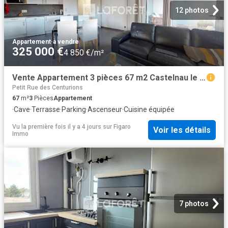
12 photos
Appartement
·
à vendre
325 000 €
4 850 €/m²
Vente Appartement 3 pièces 67 m2 Castelnau le Lez
Petit Rue des Centurions
67
m²
3
Pièces
Appartement
·
Cave
·
Terrasse
·
Parking
·
Ascenseur
·
Cuisine équipée
Vu la première fois il y a 4 jours
sur
Figaro
Voir les détails
Immo
7 photos