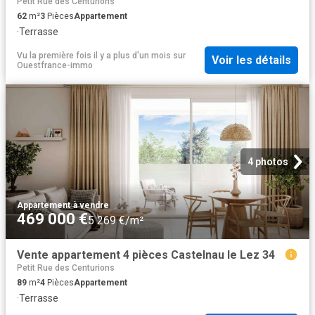
Petit Rue des Centurions
62
m²
3
Pièces
Appartement
·
Terrasse
Vu la première fois il y a plus d'un mois
sur
Voir les détails
Ouestfrance-immo
4 photos
Appartement
·
à vendre
469 000 €
5 269 €/m²
Vente appartement 4 pièces Castelnau le Lez 34
Petit Rue des Centurions
89
m²
4
Pièces
Appartement
·
Terrasse