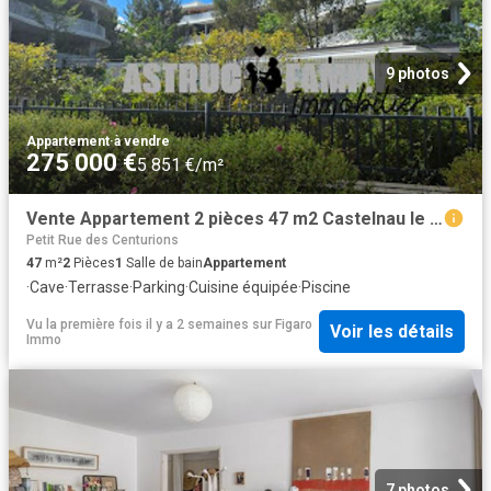
9 photos
Appartement
·
à vendre
275 000 €
5 851 €/m²
Vente Appartement 2 pièces 47 m2 Castelnau le Lez
Petit Rue des Centurions
47
m²
2
Pièces
1
Salle de bain
Appartement
·
Cave
·
Terrasse
·
Parking
·
Cuisine équipée
·
Piscine
Vu la première fois il y a 2 semaines
sur
Figaro
Voir les détails
Immo
7 photos