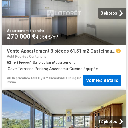
8 photos
Appartement
·
à vendre
270 000 €
4 354 €/m²
Vente Appartement 3 pièces 61.51 m2 Castelnau le Lez
Petit Rue des Centurions
62
m²
3
Pièces
1
Salle de bain
Appartement
·
Cave
·
Terrasse
·
Parking
·
Ascenseur
·
Cuisine équipée
Vu la première fois il y a 2 semaines
sur
Figaro
Voir les détails
Immo
12 photos