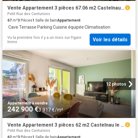
Vente Appartement 3 pièces 67.06 m2 Castelnau le Lez
Petit Rue des Centurions
67
m²
3
Pièces
1
Salle de bain
Appartement
·
Cave
·
Terrasse
·
Parking
·
Cuisine équipée
·
Climatisation
Vu la première fois il y a un mois
sur
Figaro
Voir les détails
Immo
12 photos
Appartement
·
à vendre
242 900 €
3 917 €/m²
Vente Appartement 3 pièces 62 m2 Castelnau le Lez
Petit Rue des Centurions
62
m²
3
Pièces
1
Salle de bain
Appartement