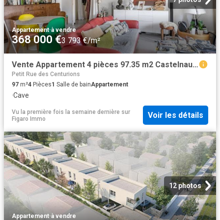
Appartement
·
à vendre
368 000 €
3 793 €/m²
Vente Appartement 4 pièces 97.35 m2 Castelnau le Lez
Petit Rue des Centurions
97
m²
4
Pièces
1
Salle de bain
Appartement
·
Cave
Vu la première fois la semaine dernière
sur
Voir les détails
Figaro Immo
12 photos
Appartement
·
à vendre