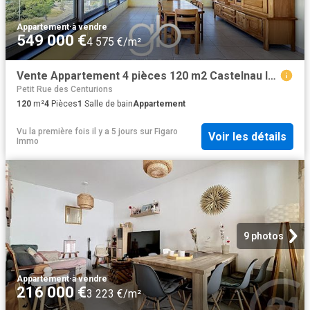
Appartement
·
à vendre
549 000 €
4 575 €/m²
Vente Appartement 4 pièces 120 m2 Castelnau le Lez
Petit Rue des Centurions
120
m²
4
Pièces
1
Salle de bain
Appartement
Vu la première fois il y a 5 jours
sur
Figaro
Voir les détails
Immo
9 photos
Appartement
·
à vendre
216 000 €
3 223 €/m²