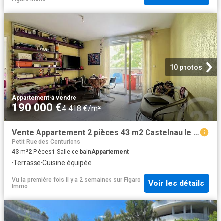
10 photos
Appartement
·
à vendre
190 000 €
4 418 €/m²
Vente Appartement 2 pièces 43 m2 Castelnau le Lez
Petit Rue des Centurions
43
m²
2
Pièces
1
Salle de bain
Appartement
·
Terrasse
·
Cuisine équipée
Vu la première fois il y a 2 semaines
sur
Figaro
Voir les détails
Immo