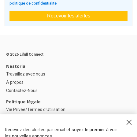
politique de confidentialité
Recevoir les alertes
© 2026 Lifull Connect
Nestoria
Travaillez avec nous
À propos
Contactez-Nous
Politique légale
Vie Privée/Termes d'Utilisation
Politique de confidentialité
Politique de Cookies
Recevez des alertes par email et soyez le premier à voir
Paramètres des cookies
les nouvelles annonces