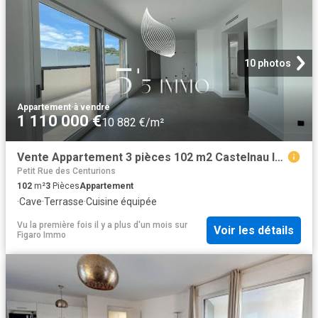
10 photos
Appartement
·
à vendre
1 110 000 €
10 882 €/m²
Vente Appartement 3 pièces 102 m2 Castelnau le Lez
Petit Rue des Centurions
102
m²
3
Pièces
Appartement
·
Cave
·
Terrasse
·
Cuisine équipée
Vu la première fois il y a plus d'un mois
sur
Voir les détails
Figaro Immo