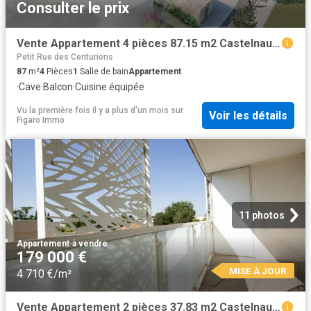
Consulter le prix
Vente Appartement 4 pièces 87.15 m2 Castelnau le Lez
Petit Rue des Centurions
87
m²
4
Pièces
1
Salle de bain
Appartement
·
Cave
·
Balcon
·
Cuisine équipée
Vu la première fois il y a plus d'un mois
sur
Voir les détails
Figaro Immo
11 photos
Appartement
·
à vendre
179 000 €
MISE À JOUR
4 710 €/m²
Vente Appartement 2 pièces 37.83 m2 Castelnau le Lez