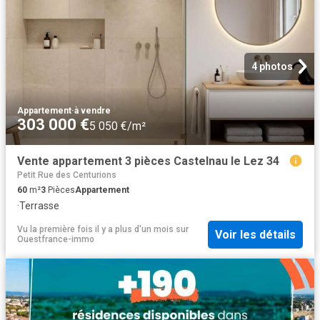
4 photos
Appartement
·
à vendre
303 000 €
5 050 €/m²
Vente appartement 3 pièces Castelnau le Lez 34
Petit Rue des Centurions
60
m²
3
Pièces
Appartement
·
Terrasse
Vu la première fois il y a plus d'un mois
sur
Voir les détails
Ouestfrance-immo