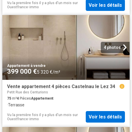
Vu la première fois il y a plus d'un mois
sur
Voir les détails
Ouestfrance-immo
4 photos
Appartement
·
à vendre
399 000 €
5 320 €/m²
Vente appartement 4 pièces Castelnau le Lez 34
Petit Rue des Centurions
75
m²
4
Pièces
Appartement
·
Terrasse
Vu la première fois il y a plus d'un mois
sur
Voir les détails
Ouestfrance-immo