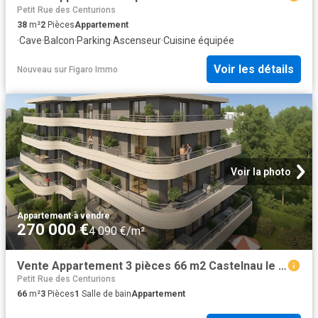
Petit Rue des Centurions
38
m²
2
Pièces
Appartement
·
Cave
·
Balcon
·
Parking
·
Ascenseur
·
Cuisine équipée
Voir les détails
Nouveau
sur
Figaro Immo
Voir la photo
Appartement
·
à vendre
270 000 €
4 090 €/m²
Vente Appartement 3 pièces 66 m2 Castelnau le Lez
Petit Rue des Centurions
66
m²
3
Pièces
1
Salle de bain
Appartement