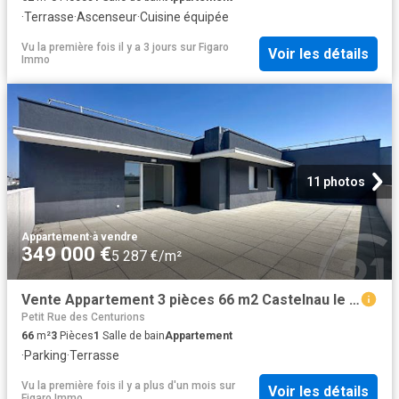
·
Terrasse
·
Ascenseur
·
Cuisine équipée
Vu la première fois il y a 3 jours
sur
Figaro
Voir les détails
Immo
11 photos
Appartement
·
à vendre
349 000 €
5 287 €/m²
Vente Appartement 3 pièces 66 m2 Castelnau le Lez
Petit Rue des Centurions
66
m²
3
Pièces
1
Salle de bain
Appartement
·
Parking
·
Terrasse
Vu la première fois il y a plus d'un mois
sur
Voir les détails
Figaro Immo