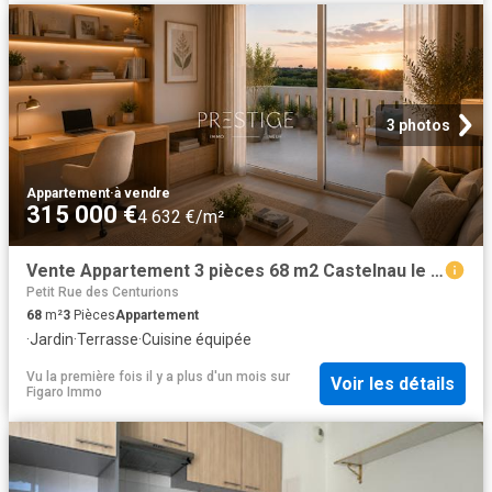
3 photos
Appartement
·
à vendre
315 000 €
4 632 €/m²
Vente Appartement 3 pièces 68 m2 Castelnau le Lez
Petit Rue des Centurions
68
m²
3
Pièces
Appartement
·
Jardin
·
Terrasse
·
Cuisine équipée
Vu la première fois il y a plus d'un mois
sur
Voir les détails
Figaro Immo