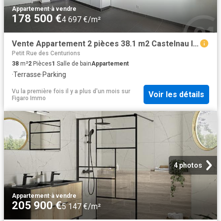
Appartement
·
à vendre
178 500 €
4 697 €/m²
Vente Appartement 2 pièces 38.1 m2 Castelnau le Lez
Petit Rue des Centurions
38
m²
2
Pièces
1
Salle de bain
Appartement
·
Terrasse
·
Parking
Vu la première fois il y a plus d'un mois
sur
Voir les détails
Figaro Immo
4 photos
Appartement
·
à vendre
205 900 €
5 147 €/m²