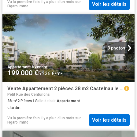
Vu la première fois il y a plus d'un mois
sur
Voir les détails
Figaro Immo
3 photos
Appartement
·
à vendre
199 000 €
5 236 €/m²
Vente Appartement 2 pièces 38 m2 Castelnau le Lez
Petit Rue des Centurions
38
m²
2
Pièces
1
Salle de bain
Appartement
·
Jardin
Vu la première fois il y a plus d'un mois
sur
Voir les détails
Figaro Immo