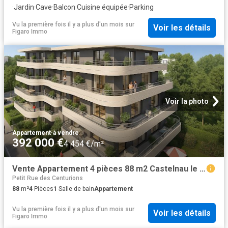
·
Jardin
·
Cave
·
Balcon
·
Cuisine équipée
·
Parking
Vu la première fois il y a plus d'un mois
sur
Voir les détails
Figaro Immo
Voir la photo
Appartement
·
à vendre
392 000 €
4 454 €/m²
Vente Appartement 4 pièces 88 m2 Castelnau le Lez
Petit Rue des Centurions
88
m²
4
Pièces
1
Salle de bain
Appartement
Vu la première fois il y a plus d'un mois
sur
Voir les détails
Figaro Immo