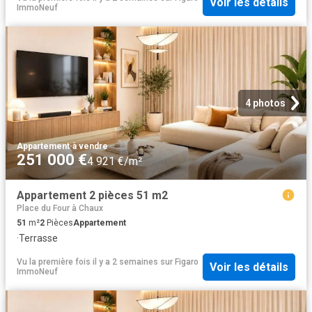
Voir les détails
ImmoNeuf
4 photos
Appartement
·
à vendre
251 000 €
4 921 €/m²
Appartement 2 pièces 51 m2
Place du Four à Chaux
51
m²
2
Pièces
Appartement
·
Terrasse
Vu la première fois il y a 2 semaines
sur
Figaro
Voir les détails
ImmoNeuf