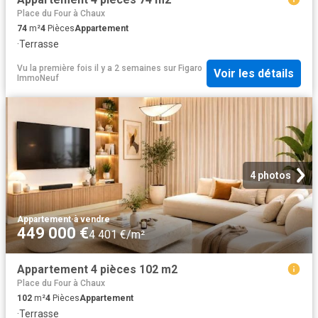
Place du Four à Chaux
74
m²
4
Pièces
Appartement
·
Terrasse
Vu la première fois il y a 2 semaines
sur
Figaro
Voir les détails
ImmoNeuf
4 photos
Appartement
·
à vendre
449 000 €
4 401 €/m²
Appartement 4 pièces 102 m2
Place du Four à Chaux
102
m²
4
Pièces
Appartement
·
Terrasse