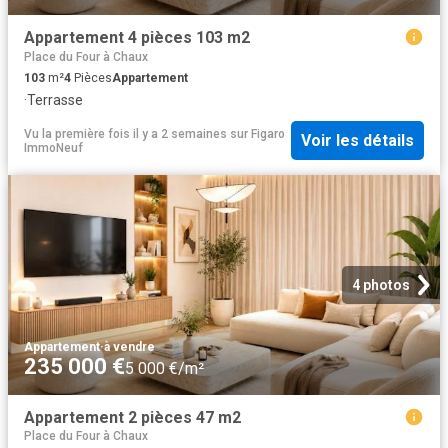
Appartement 4 pièces 103 m2
Place du Four à Chaux
103
m²
4
Pièces
Appartement
·
Terrasse
Vu la première fois il y a 2 semaines
sur
Figaro
Voir les détails
ImmoNeuf
4 photos
Appartement
·
à vendre
235 000 €
5 000 €/m²
Appartement 2 pièces 47 m2
Place du Four à Chaux