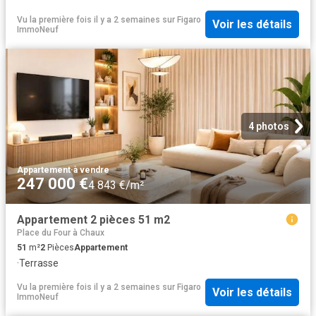
Vu la première fois il y a 2 semaines
sur
Figaro
Voir les détails
ImmoNeuf
4 photos
Appartement
·
à vendre
247 000 €
4 843 €/m²
Appartement 2 pièces 51 m2
Place du Four à Chaux
51
m²
2
Pièces
Appartement
·
Terrasse
Vu la première fois il y a 2 semaines
sur
Figaro
Voir les détails
ImmoNeuf