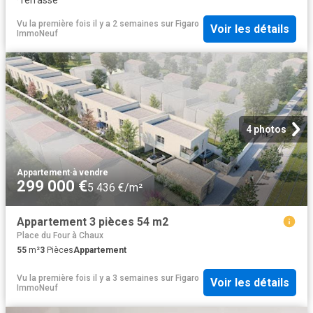
·
Terrasse
Vu la première fois il y a 2 semaines
sur
Figaro
Voir les détails
ImmoNeuf
4 photos
Appartement
·
à vendre
299 000 €
5 436 €/m²
Appartement 3 pièces 54 m2
Place du Four à Chaux
55
m²
3
Pièces
Appartement
Vu la première fois il y a 3 semaines
sur
Figaro
Voir les détails
ImmoNeuf