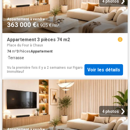
4 photos
Appartement
·
à vendre
363 000 €
4 905 €/m²
Appartement 3 pièces 74 m2
Place du Four à Chaux
74
m²
3
Pièces
Appartement
·
Terrasse
Vu la première fois il y a 2 semaines
sur
Figaro
Voir les détails
ImmoNeuf
4 photos
Appartement
·
à vendre