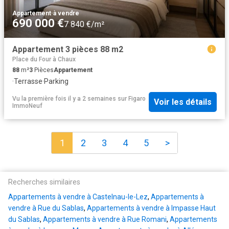
Appartement
·
à vendre
690 000 €
7 840 €/m²
Appartement 3 pièces 88 m2
Place du Four à Chaux
88
m²
3
Pièces
Appartement
·
Terrasse
·
Parking
Vu la première fois il y a 2 semaines
sur
Figaro
Voir les détails
ImmoNeuf
1
2
3
4
5
>
Recherches similaires
Appartements à vendre à Castelnau-le-Lez
,
Appartements à
vendre à Rue du Sablas
,
Appartements à vendre à Impasse Haut
du Sablas
,
Appartements à vendre à Rue Romani
,
Appartements