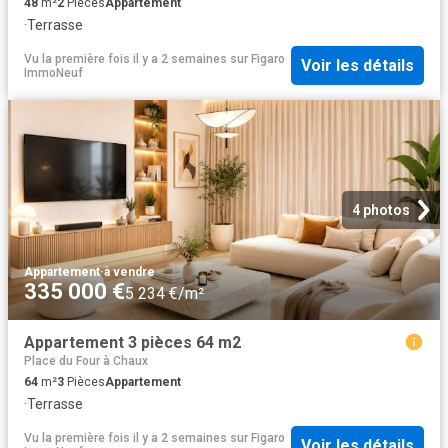
48
m²
2
Pièces
Appartement
·
Terrasse
Vu la première fois il y a 2 semaines
sur
Figaro
Voir les détails
ImmoNeuf
4 photos
Appartement
·
à vendre
335 000 €
5 234 €/m²
Appartement 3 pièces 64 m2
Place du Four à Chaux
64
m²
3
Pièces
Appartement
·
Terrasse
Vu la première fois il y a 2 semaines
sur
Figaro
Voir les détails