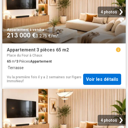
4 photos
Appartement
·
à vendre
213 000 €
3 276 €/m²
Appartement 3 pièces 65 m2
Place du Four à Chaux
65
m²
3
Pièces
Appartement
·
Terrasse
Vu la première fois il y a 2 semaines
sur
Figaro
Voir les détails
ImmoNeuf
4 photos