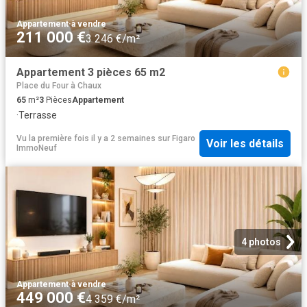
Appartement
·
à vendre
211 000 €
3 246 €/m²
Appartement 3 pièces 65 m2
Place du Four à Chaux
65
m²
3
Pièces
Appartement
·
Terrasse
Vu la première fois il y a 2 semaines
sur
Figaro
Voir les détails
ImmoNeuf
4 photos
Appartement
·
à vendre
449 000 €
4 359 €/m²