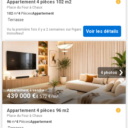
Appartement 4 pièces 102 m2
Place du Four à Chaux
102
m²
4
Pièces
Appartement
·
Terrasse
Vu la première fois il y a 2 semaines
sur
Figaro
Voir les détails
ImmoNeuf
4 photos
Appartement
·
à vendre
439 000 €
4 572 €/m²
Appartement 4 pièces 96 m2
Place du Four à Chaux
96
m²
4
Pièces
Appartement