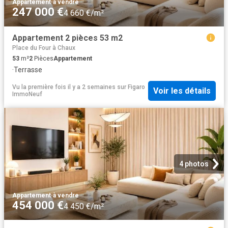
Appartement
·
à vendre
247 000 €
4 660 €/m²
Appartement 2 pièces 53 m2
Place du Four à Chaux
53
m²
2
Pièces
Appartement
·
Terrasse
Vu la première fois il y a 2 semaines
sur
Figaro
Voir les détails
ImmoNeuf
4 photos
Appartement
·
à vendre
454 000 €
4 450 €/m²