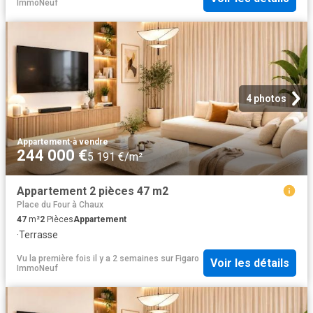
ImmoNeuf
4 photos
Appartement
·
à vendre
244 000 €
5 191 €/m²
Appartement 2 pièces 47 m2
Place du Four à Chaux
47
m²
2
Pièces
Appartement
·
Terrasse
Vu la première fois il y a 2 semaines
sur
Figaro
Voir les détails
ImmoNeuf