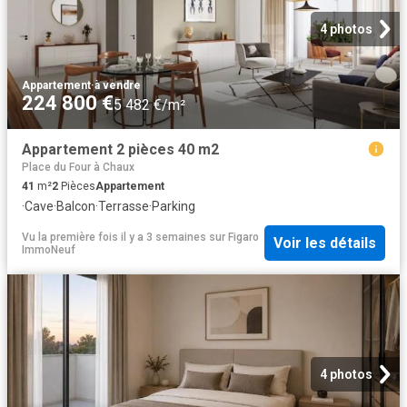
4 photos
Appartement
·
à vendre
224 800 €
5 482 €/m²
Appartement 2 pièces 40 m2
Place du Four à Chaux
41
m²
2
Pièces
Appartement
·
Cave
·
Balcon
·
Terrasse
·
Parking
Vu la première fois il y a 3 semaines
sur
Figaro
Voir les détails
ImmoNeuf
4 photos