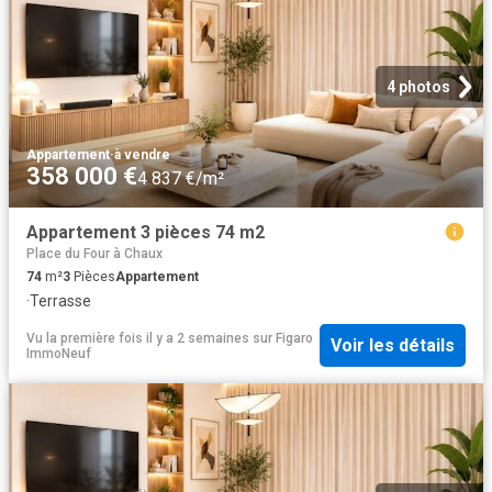
4 photos
Appartement
·
à vendre
358 000 €
4 837 €/m²
Appartement 3 pièces 74 m2
Place du Four à Chaux
74
m²
3
Pièces
Appartement
·
Terrasse
Vu la première fois il y a 2 semaines
sur
Figaro
Voir les détails
ImmoNeuf