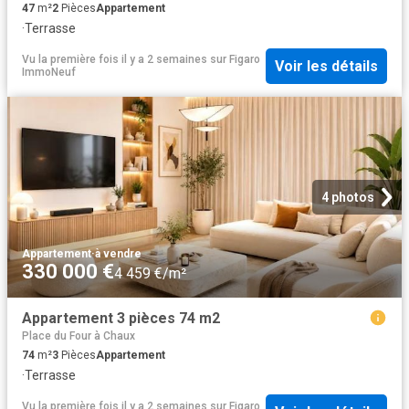
47
m²
2
Pièces
Appartement
·
Terrasse
Vu la première fois il y a 2 semaines
sur
Figaro
Voir les détails
ImmoNeuf
4 photos
Appartement
·
à vendre
330 000 €
4 459 €/m²
Appartement 3 pièces 74 m2
Place du Four à Chaux
74
m²
3
Pièces
Appartement
·
Terrasse
Vu la première fois il y a 2 semaines
sur
Figaro