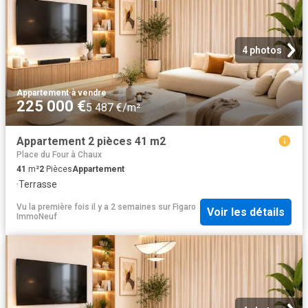
4 photos
Appartement
·
à vendre
225 000 €
5 487 €/m²
Appartement 2 pièces 41 m2
Place du Four à Chaux
41
m²
2
Pièces
Appartement
·
Terrasse
Vu la première fois il y a 2 semaines
sur
Figaro
Voir les détails
ImmoNeuf