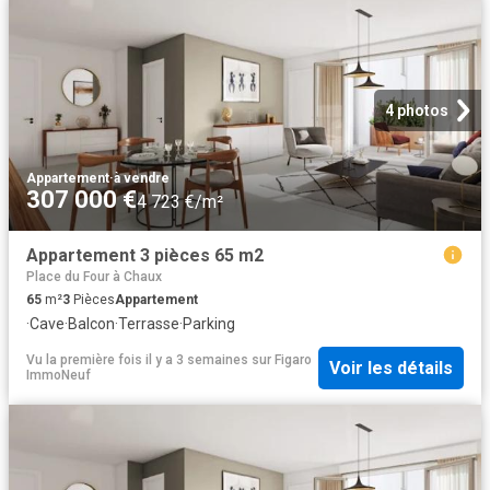
4 photos
Appartement
·
à vendre
307 000 €
4 723 €/m²
Appartement 3 pièces 65 m2
Place du Four à Chaux
65
m²
3
Pièces
Appartement
·
Cave
·
Balcon
·
Terrasse
·
Parking
Vu la première fois il y a 3 semaines
sur
Figaro
Voir les détails
ImmoNeuf