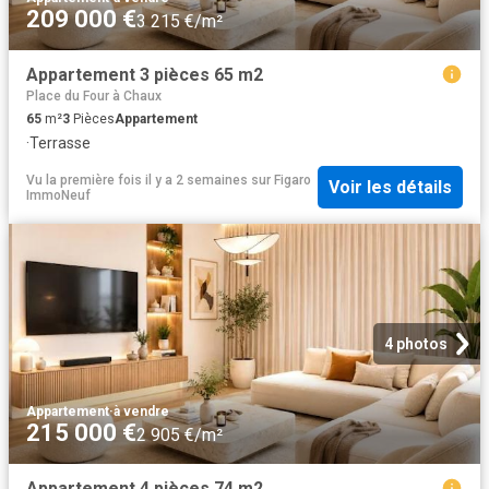
209 000 €
3 215 €/m²
Appartement 3 pièces 65 m2
Place du Four à Chaux
65
m²
3
Pièces
Appartement
·
Terrasse
Vu la première fois il y a 2 semaines
sur
Figaro
Voir les détails
ImmoNeuf
4 photos
Appartement
·
à vendre
215 000 €
2 905 €/m²
Appartement 4 pièces 74 m2