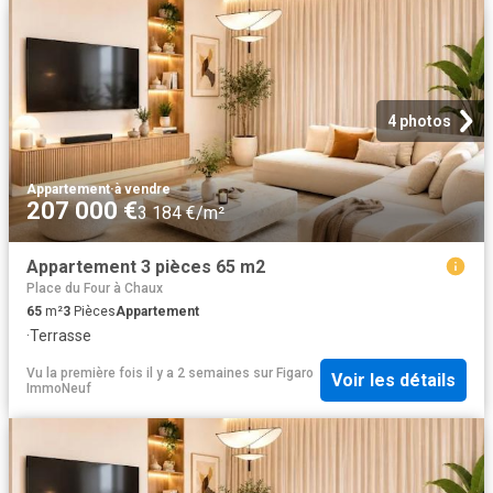
4 photos
Appartement
·
à vendre
207 000 €
3 184 €/m²
Appartement 3 pièces 65 m2
Place du Four à Chaux
65
m²
3
Pièces
Appartement
·
Terrasse
Vu la première fois il y a 2 semaines
sur
Figaro
Voir les détails
ImmoNeuf