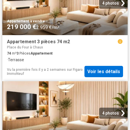
4 photos
Appartement
·
à vendre
219 000 €
2 959 €/m²
Appartement 3 pièces 74 m2
Place du Four à Chaux
74
m²
3
Pièces
Appartement
·
Terrasse
Vu la première fois il y a 2 semaines
sur
Figaro
Voir les détails
ImmoNeuf
4 photos