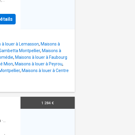
 rez-
ur,
étails
.À
 avec
'un
 à louer à Lemasson
,
Maisons à
ble
 Gambetta Montpellier
,
Maisons à
arge du
Comédie
,
Maisons à louer à Faubourg
t des
té Mion
,
Maisons à louer à Peyrou
,
rs.
Montpellier
,
Maisons à louer à Centre
ne pas
372.80
. Dépôt
 climat
1 284 €
.00 € et
3
 l
n
·