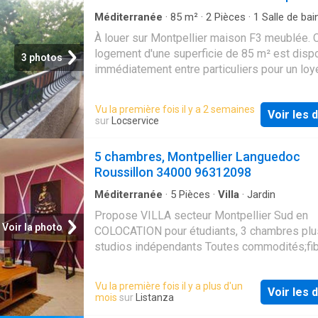
Méditerranée
·
85
m²
·
2
Pièces
·
1
Salle de bai
Maison
À louer sur Montpellier maison F3 meublée. 
logement d'une superficie de 85 m² est disp
3 photos
immédiatement entre particuliers pour un loy
1400 €
Vu la première fois il y a 2 semaines
Voir les d
sur
Locservice
5 chambres, Montpellier Languedoc
Roussillon 34000 96312098
Méditerranée
·
5
Pièces
·
Villa
·
Jardin
Propose VILLA secteur Montpellier Sud en
Voir la photo
COLOCATION pour étudiants, 3 chambres plu
studios indépendants Toutes commodités;fib
stationnement; jardin.SDB et WC indépendant
chaque chambre. A partir de 540 EUR/mois t
Vu la première fois il y a plus d'un
Voir les d
charges comprises - MailCette annonce vous
mois
sur
Listanza
proposée par Groupement Immobilier - SARL