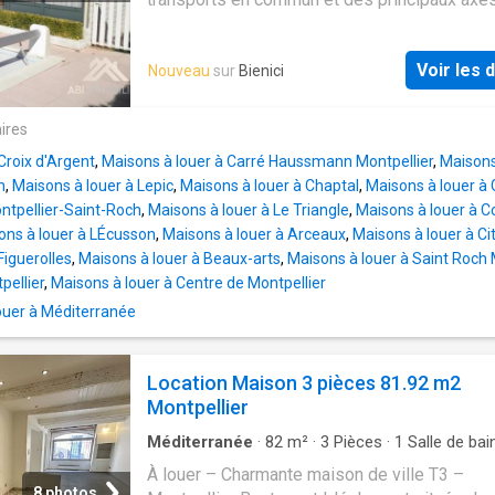
découvrez cette maison de 104 m² en R+1.Le
de-chaussée se compose d'un lumineux séjo
Voir les d
Nouveau
sur
Bienici
d'une cuisine, ainsi que d'un WC indépendant
l'étage, vous trouverez 3 chambres, dont une
dressing, une salle de bain et un second WC
ires
indépendant.La maison dispose également d
Croix d'Argent
,
Maisons à louer à Carré Haussmann Montpellier
,
Maisons
garage, d'une loggia et d'une piscine.Disponi
n
,
Maisons à louer à Lepic
,
Maisons à louer à Chaptal
,
Maisons à louer à
début août.Honoraires de 1 377 € TTC à la ch
ntpellier-Saint-Roch
,
Maisons à louer à Le Triangle
,
Maisons à louer à 
locataire comprenant 318,09 € TTC pour l'éta
ons à louer à LÉcusson
,
Maisons à louer à Arceaux
,
Maisons à louer à Ci
lieux. Zone soumise à encadrement des loye
Figuerolles
,
Maisons à louer à Beaux-arts
,
Maisons à louer à Saint Roch 
Loyer de référence majoré (loyer de base à 
pellier
,
Maisons à louer à Centre de Montpellier
dépasser) 1372.80 €/mois. Loyer de base 1
ouer à Méditerranée
€/mois. Complément de loyer 333,20 €/mois
de garantie 1 706 €. Classe énergie C, Classe
A Montant estimé des dépenses annuelles
Location Maison 3 pièces 81.92 m2
d'énergie pour un usage standard: entre 1283
Montpellier
1735.00 € sur les années 2021, 2022 et 202
(abonnements compris). Les informations sur
Méditerranée
·
82
m²
·
3
Pièces
·
1
Salle de bai
Maison
·
Balcon
·
Cuisine équipée
À louer – Charmante maison de ville T3 –
8 photos