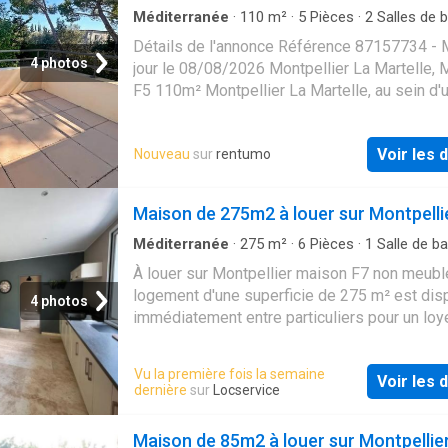
Méditerranée
·
110
m²
·
5
Pièces
·
2
Salles de b
Maison
·
Jardin
·
Cave
·
Terrasse
·
Parking
Détails de l'annonce Référence 87157734 - 
4 photos
jour le 08/08/2026 Montpellier La Martelle,
F5 110m² Montpellier La Martelle, au sein d'
résidence privée composée de villas individ
au calme, une maison de type F5 de 110m² 
Voir les d
Nouveau
sur
rentumo
sur un terrain de 292m². Elle se compose en 
chaussée: d'une entrée, d'un séjour/cuisine 
ouvert sur une terrasse et son jardin arboré. 
Maison de 275m2 à louer sur Montpelli
l'étage, 4 chambres dont une avec terrasse 
dégagée, une salle de bains, une salle d'eau 
Méditerranée
·
275
m²
·
6
Pièces
·
1
Salle de ba
Maison
indépendants. Un garage de 18m², un carport 
À louer sur Montpellier maison F7 non meubl
cellier complètent ce bien. Les plus: enviro
logement d'une superficie de 275 m² est dis
4 photos
arboré, au calme, proche des commodités ! L
immédiatement entre particuliers pour un loy
1800.00 € Honoraires charge locataire: 1430
2995 €
Frais de visite / dossier / rédaction du bail 
Vu la première fois la semaine
TTC dont honoraires état des lieux: 330 € T
Voir les d
dernière
sur
Locservice
de garantie: 1800 € Voir plus
Maison de 85m2 à louer sur Montpellie