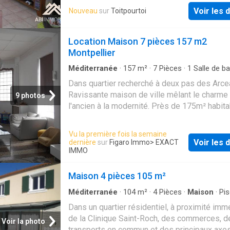
lumineux sé…
1 377 ? TTC à la charge du locataire compren
Voir les d
Nouveau
sur
Toitpourtoi
318,09 ? TTC pour l'état des lieux. Zone sou
encadrement des loyers. Loyer de référence
Location Maison 7 pièces 157 m2
(loyer de base à ne pas dépasser) 1372.80 ?
Montpellier
Loyer de base 1372.80 ?/mois. Compl
Méditerranée
·
157
m²
·
7
Pièces
·
1
Salle de ba
Maison
·
Parking
Dans quartier recherché à deux pas des Arce
Ravissante maison de ville mêlant le charme
9 photos
l'ancien à la modernité. Près de 175m² habita
grande cuisine moderne amnéagée et semi-
avec son espace salle à manger indépendant
Vu la première fois la semaine
spcieuses chambres + 1 suite parentale, vast
Voir les d
dernière
sur
Figaro Immo
> EXACT
de bains de près de 13m², 3 wc. Maison ent
IMMO
climatisée. 2 Places de parking. A voir sans t
Loyer: 2 600.00 €* Dont provision sur charge
Maison 4 pièces 105 m²
par mois (régularisation annuelle) Honoraires
Méditerranée
·
104
m²
·
4
Pièces
·
Maison
·
Pis
locataire: 1 800 € TTC Frais de visite / dossi
Parking
Dans un quartier résidentiel, à proximité imm
rédaction du bail 1 400 € TTC dont honoraires
de la Clinique Saint-Roch, des commerces, d
des lieux: 400 € TTC Dépôt de garantie: 2 48
Voir la photo
transports en commun et des principaux axes