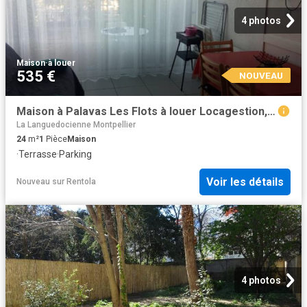
4 photos
Maison
·
à louer
535 €
NOUVEAU
Maison à Palavas Les Flots à louer Locagestion, expert en gestion locative
La Languedocienne Montpellier
24
m²
1
Pièce
Maison
·
Terrasse
·
Parking
Voir les détails
Nouveau
sur
Rentola
4 photos