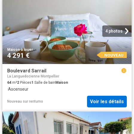
4 photos
Maison
·
à louer
4 291 €
NOUVEAU
Boulevard Sarrail
La Languedocienne Montpellier
64
m²
2
Pièces
1
Salle de bain
Maison
·
Ascenseur
Voir les détails
Nouveau
sur
rentumo