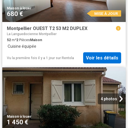
Maison
·
à louer
680 €
MISE À JOUR
Montpellier OUEST T2 53 M2 DUPLEX
La Languedocienne Montpellier
52
m²
2
Pièces
Maison
·
Cuisine équipée
Voir les détails
Vu la première fois il y a 1 jour
sur
Rentola
4 photos
Maison
·
à louer
1 450 €