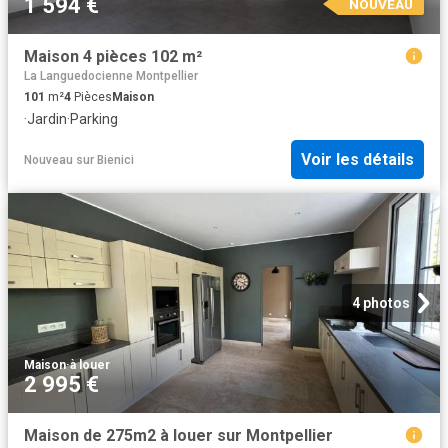
1 594 €
NOUVEAU
Maison 4 pièces 102 m²
La Languedocienne Montpellier
101
m²
4
Pièces
Maison
·
Jardin
·
Parking
Voir les détails
Nouveau
sur
Bienici
4 photos
Maison
·
à louer
2 995 €
Maison de 275m2 à louer sur Montpellier