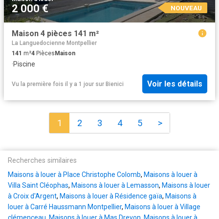
2 000 €
NOUVEAU
Maison 4 pièces 141 m²
La Languedocienne Montpellier
141
m²
4
Pièces
Maison
·
Piscine
Voir les détails
Vu la première fois il y a 1 jour
sur
Bienici
1
2
3
4
5
>
Recherches similaires
Maisons à louer à Place Christophe Colomb
,
Maisons à louer à
Villa Saint Cléophas
,
Maisons à louer à Lemasson
,
Maisons à louer
à Croix d'Argent
,
Maisons à louer à Résidence gaïa
,
Maisons à
louer à Carré Haussmann Montpellier
,
Maisons à louer à Village
clémenceau
,
Maisons à louer à Mas Drevon
,
Maisons à louer à