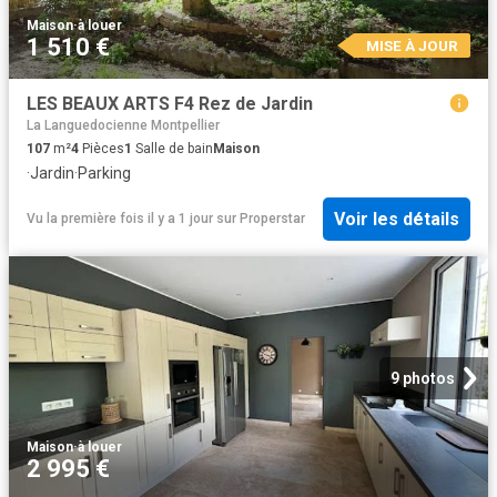
Maison
·
à louer
1 510 €
MISE À JOUR
LES BEAUX ARTS F4 Rez de Jardin
La Languedocienne Montpellier
107
m²
4
Pièces
1
Salle de bain
Maison
·
Jardin
·
Parking
Voir les détails
Vu la première fois il y a 1 jour
sur
Properstar
9 photos
Maison
·
à louer
2 995 €