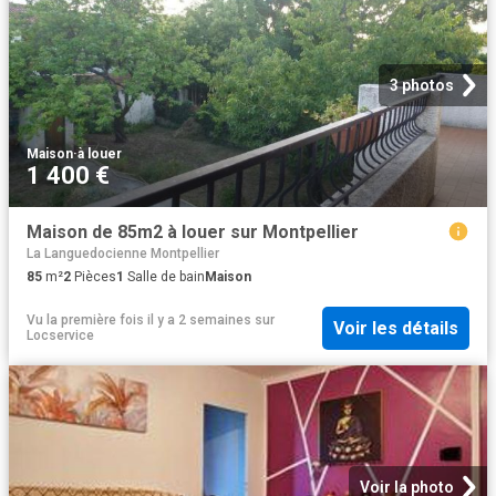
3 photos
Maison
·
à louer
1 400 €
Maison de 85m2 à louer sur Montpellier
La Languedocienne Montpellier
85
m²
2
Pièces
1
Salle de bain
Maison
Vu la première fois il y a 2 semaines
sur
Voir les détails
Locservice
Voir la photo