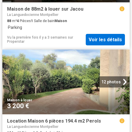
Maison de 88m2 à louer sur Jacou
La Languedocienne Montpellier
88
m²
4
Pièces
1
Salle de bain
Maison
·
Parking
Vu la première fois il y a 3 semaines
sur
Voir les détails
Properstar
12 photos
Maison
·
à louer
3 200 €
Location Maison 6 pièces 194.4 m2 Perols
La Languedocienne Montpellier