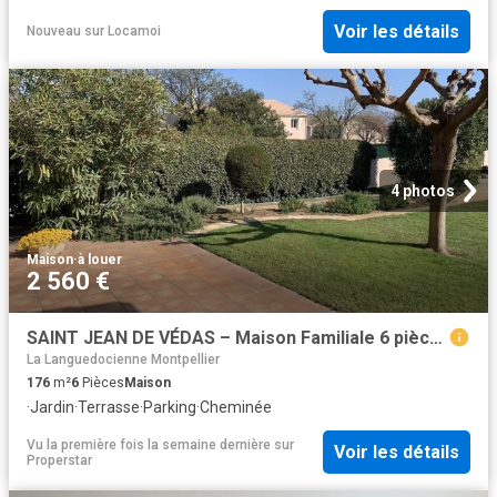
Voir les détails
Nouveau
sur
Locamoi
4 photos
Maison
·
à louer
2 560 €
SAINT JEAN DE VÉDAS – Maison Familiale 6 pièces – 176,79 m²
La Languedocienne Montpellier
176
m²
6
Pièces
Maison
·
Jardin
·
Terrasse
·
Parking
·
Cheminée
Vu la première fois la semaine dernière
sur
Voir les détails
Properstar