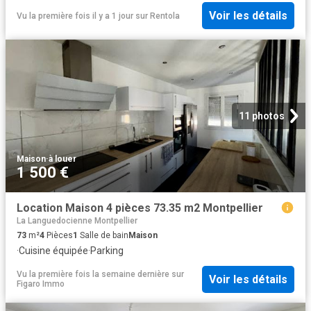
Voir les détails
Vu la première fois il y a 1 jour
sur
Rentola
11 photos
Maison
·
à louer
1 500 €
Location Maison 4 pièces 73.35 m2 Montpellier
La Languedocienne Montpellier
73
m²
4
Pièces
1
Salle de bain
Maison
·
Cuisine équipée
·
Parking
Vu la première fois la semaine dernière
sur
Voir les détails
Figaro Immo