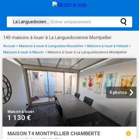
140 maisons à louer à La Languedocienne Montpellier
Accueil
>
Maisons à louer à Languedoc-Roussillon
>
Maisons à louer à Hérault
>
Maisons à louer à Maurin
>
Maisons à louer à La Languedocienne Montpellier
4 photos
Maison
·
à louer
1 130 €
MAISON T4 MONTPELLIER CHAMBERTE