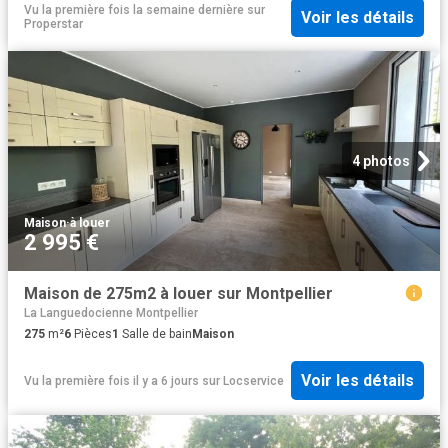
Vu la première fois la semaine dernière
sur
Voir les détails
Properstar
4 photos
Maison
·
à louer
2 995 €
Maison de 275m2 à louer sur Montpellier
La Languedocienne Montpellier
275
m²
6
Pièces
1
Salle de bain
Maison
Voir les détails
Vu la première fois il y a 6 jours
sur
Locservice