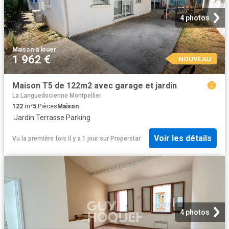
4 photos
Maison
·
à louer
1 962 €
NOUVEAU
Maison T5 de 122m2 avec garage et jardin
La Languedocienne Montpellier
122
m²
5
Pièces
Maison
·
Jardin
·
Terrasse
·
Parking
Voir les détails
Vu la première fois il y a 1 jour
sur
Properstar
4 photos