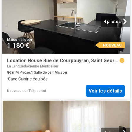
4 photos
Maison
·
à louer
1 180 €
NOUVEAU
Location House Rue de Courpouyran, Saint Georges d'Orques
La Languedocienne Montpellier
86
m²
4
Pièces
1
Salle de bain
Maison
·
Cave
·
Cuisine équipée
Voir les détails
Nouveau
sur
Toitpourtoi