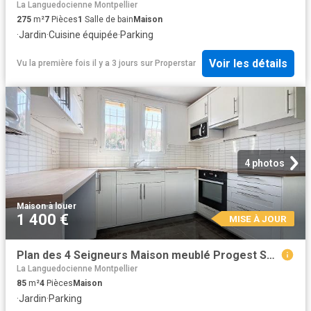
La Languedocienne Montpellier
275
m²
7
Pièces
1
Salle de bain
Maison
·
Jardin
·
Cuisine équipée
·
Parking
Voir les détails
Vu la première fois il y a 3 jours
sur
Properstar
4 photos
Maison
·
à louer
1 400 €
MISE À JOUR
Plan des 4 Seigneurs Maison meublé Progest Spécialiste de la gestion locative à Montpellier et sa périphérie
La Languedocienne Montpellier
85
m²
4
Pièces
Maison
·
Jardin
·
Parking