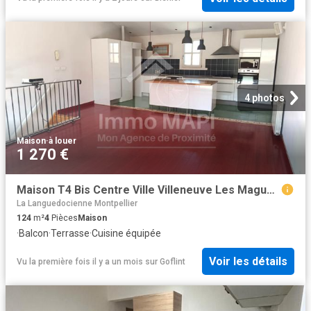
4 photos
Maison
·
à louer
1 270 €
Maison T4 Bis Centre Ville Villeneuve Les Maguelone
La Languedocienne Montpellier
124
m²
4
Pièces
Maison
·
Balcon
·
Terrasse
·
Cuisine équipée
Voir les détails
Vu la première fois il y a un mois
sur
Goflint