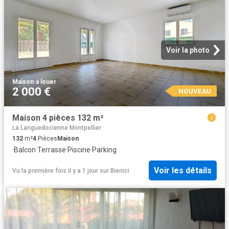
Voir la photo
Maison
·
à louer
2 000 €
NOUVEAU
Maison 4 pièces 132 m²
La Languedocienne Montpellier
132
m²
4
Pièces
Maison
·
Balcon
·
Terrasse
·
Piscine
·
Parking
Voir les détails
Vu la première fois il y a 1 jour
sur
Bienici