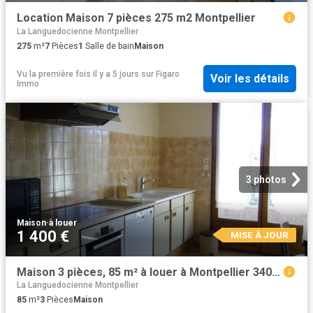
Location Maison 7 pièces 275 m2 Montpellier
La Languedocienne Montpellier
275
m²
7
Pièces
1
Salle de bain
Maison
Vu la première fois il y a 5 jours
sur
Figaro
Voir les détails
Immo
3 photos
Maison
·
à louer
1 400 €
MISE À JOUR
Maison 3 pièces, 85 m² à louer à Montpellier 34000
La Languedocienne Montpellier
85
m²
3
Pièces
Maison