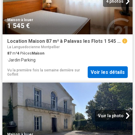
4 photos
Maison
·
à louer
1 545 €
Location Maison 87 m² à Palavas les Flots 1 545 ¤ CC /mois
La Languedocienne Montpellier
87
m²
4
Pièces
Maison
·
Jardin
·
Parking
Vu la première fois la semaine dernière
sur
Voir les détails
Goflint
Voir la photo
Maison
·
à louer