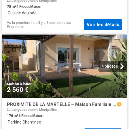
La Languedocienne Montpellier
75
m²
4
Pièces
Maison
·
Cuisine équipée
Vu la première fois il y a 3 semaines
sur
Voir les détails
Properstar
4 photos
Maison
·
à louer
2 560 €
PROXIMITE DE LA MARTELLE – Maison Familiale 6 pièces – 176,79 m²
La Languedocienne Montpellier
176
m²
6
Pièces
Maison
·
Parking
·
Cheminée