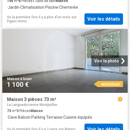
194
m²
6
Pièces
1
Salle de bain
Maison
·
Jardin
·
Climatisation
·
Piscine
·
Cheminée
Vu la première fois il y a plus d'un mois
sur
Voir les détails
Figaro Immo
Voir la photo
Maison
·
à louer
1 100 €
NOUVEAU
Maison 3 pièces 73 m²
La Languedocienne Montpellier
73
m²
3
Pièces
Maison
·
Cave
·
Balcon
·
Parking
·
Terrasse
·
Cuisine équipée
Voir les détails
Vu la première fois il y a 2 jours
sur
Bienici