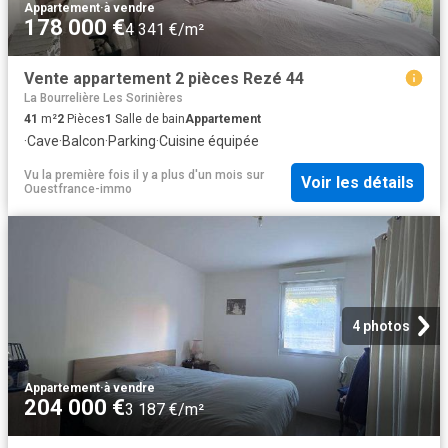
Appartement
·
à vendre
178 000 €
4 341 €/m²
Vente appartement 2 pièces Rezé 44
La Bourrelière Les Sorinières
41
m²
2
Pièces
1
Salle de bain
Appartement
·
Cave
·
Balcon
·
Parking
·
Cuisine équipée
Vu la première fois il y a plus d'un mois
sur
Voir les détails
Ouestfrance-immo
4 photos
Appartement
·
à vendre
204 000 €
3 187 €/m²