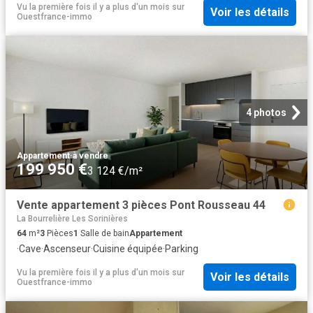
Vu la première fois il y a plus d'un mois
sur
Voir les détails
Ouestfrance-immo
4 photos
Appartement
·
à vendre
199 950 €
3 124 €/m²
Vente appartement 3 pièces Pont Rousseau 44
La Bourrelière Les Sorinières
64
m²
3
Pièces
1
Salle de bain
Appartement
·
Cave
·
Ascenseur
·
Cuisine équipée
·
Parking
Vu la première fois il y a plus d'un mois
sur
Voir les détails
Ouestfrance-immo