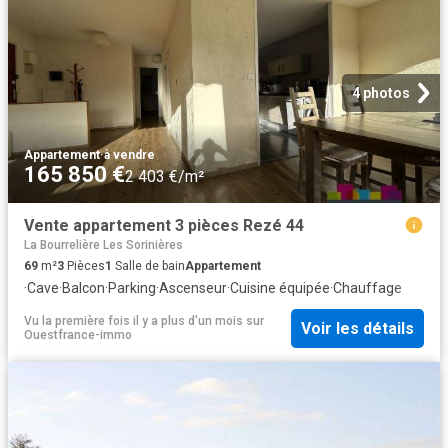
4 photos
Appartement
·
à vendre
165 850 €
2 403 €/m²
Vente appartement 3 pièces Rezé 44
La Bourrelière Les Sorinières
69
m²
3
Pièces
1
Salle de bain
Appartement
·
Cave
·
Balcon
·
Parking
·
Ascenseur
·
Cuisine équipée
·
Chauffage
Vu la première fois il y a plus d'un mois
sur
Voir les détails
Ouestfrance-immo