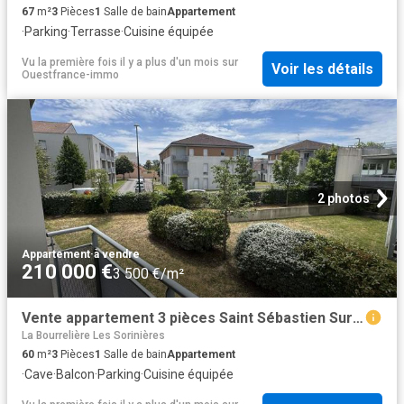
67
m²
3
Pièces
1
Salle de bain
Appartement
·
Parking
·
Terrasse
·
Cuisine équipée
Vu la première fois il y a plus d'un mois
sur
Voir les détails
Ouestfrance-immo
2 photos
Appartement
·
à vendre
210 000 €
3 500 €/m²
Vente appartement 3 pièces Saint Sébastien Sur Loire Ouche Quinet 44
La Bourrelière Les Sorinières
60
m²
3
Pièces
1
Salle de bain
Appartement
·
Cave
·
Balcon
·
Parking
·
Cuisine équipée