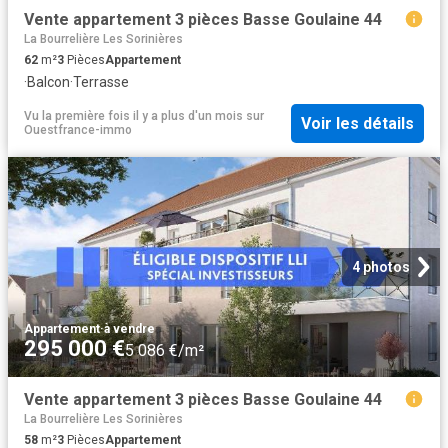
Vente appartement 3 pièces Basse Goulaine 44
La Bourrelière Les Sorinières
62
m²
3
Pièces
Appartement
·
Balcon
·
Terrasse
Vu la première fois il y a plus d'un mois
sur
Voir les détails
Ouestfrance-immo
4 photos
Appartement
·
à vendre
295 000 €
5 086 €/m²
Vente appartement 3 pièces Basse Goulaine 44
La Bourrelière Les Sorinières
58
m²
3
Pièces
Appartement