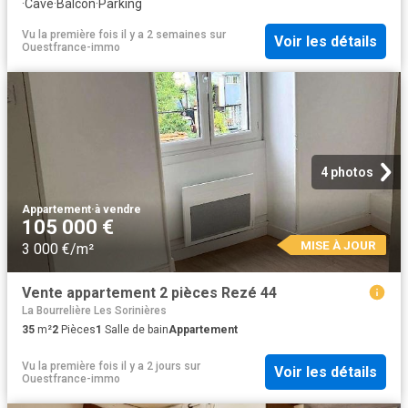
·
Cave
·
Balcon
·
Parking
Vu la première fois il y a 2 semaines
sur
Voir les détails
Ouestfrance-immo
4 photos
Appartement
·
à vendre
105 000 €
MISE À JOUR
3 000 €/m²
Vente appartement 2 pièces Rezé 44
La Bourrelière Les Sorinières
35
m²
2
Pièces
1
Salle de bain
Appartement
Vu la première fois il y a 2 jours
sur
Voir les détails
Ouestfrance-immo