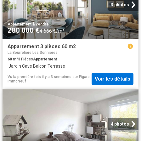
3 photos
Appartement
·
à vendre
280 000 €
4 666 €/m²
Appartement 3 pièces 60 m2
La Bourrelière Les Sorinières
60
m²
3
Pièces
Appartement
·
Jardin
·
Cave
·
Balcon
·
Terrasse
Vu la première fois il y a 3 semaines
sur
Figaro
Voir les détails
ImmoNeuf
4 photos