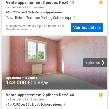
Vente appartement 3 pièces Rezé 44
La Bourrelière Les Sorinières
64
m²
3
Pièces
1
Salle de bain
Appartement
·
Cave
·
Balcon
·
Terrasse
·
Parking
·
Cuisine équipée
Vu la première fois il y a plus d'un mois
sur
Voir les détails
Ouestfrance-immo
4 photos
Appartement
·
à vendre
143 000 €
2 918 €/m²
Vente appartement 2 pièces Rezé 44
La Bourrelière Les Sorinières
49
m²
2
Pièces
2
Salles de bain
Appartement