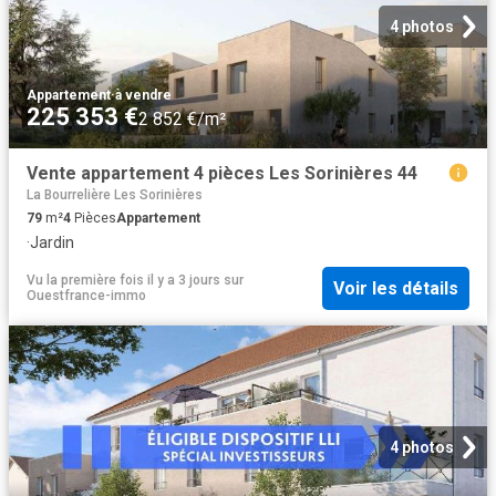
4 photos
Appartement
·
à vendre
225 353 €
2 852 €/m²
Vente appartement 4 pièces Les Sorinières 44
La Bourrelière Les Sorinières
79
m²
4
Pièces
Appartement
·
Jardin
Vu la première fois il y a 3 jours
sur
Voir les détails
Ouestfrance-immo
4 photos