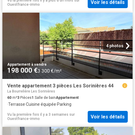
Vu la première fois il y a plus d'un mois
sur
Voir les détails
Ouestfrance-immo
4 photos
Appartement
·
à vendre
198 000 €
3 300 €/m²
Vente appartement 3 pièces Les Sorinières 44
La Bourrelière Les Sorinières
60
m²
3
Pièces
1
Salle de bain
Appartement
·
Terrasse
·
Cuisine équipée
·
Parking
Vu la première fois il y a 3 semaines
sur
Voir les détails
Ouestfrance-immo