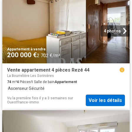
4 photos
Appartement
·
à vendre
200 000 €
2 702 €/m²
Vente appartement 4 pièces Rezé 44
La Bourrelière Les Sorinières
74
m²
4
Pièces
1
Salle de bain
Appartement
·
Ascenseur
·
Sécurité
Vu la première fois il y a 3 semaines
sur
Voir les détails
Ouestfrance-immo