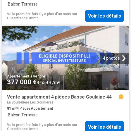
·
Balcon
·
Terrasse
Vu la première fois il y a plus d'un mois
sur
Voir les détails
Ouestfrance-immo
4 photos
Appartement
·
à vendre
377 000 €
4 654 €/m²
Vente appartement 4 pièces Basse Goulaine 44
La Bourrelière Les Sorinières
81
m²
4
Pièces
Appartement
·
Balcon
·
Terrasse
Vu la première fois il y a plus d'un mois
sur
Voir les détails
Ouestfrance-immo