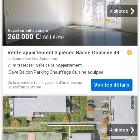
4 photos
Appartement
·
à vendre
260 000 €
3 661 €/m²
Vente appartement 3 pièces Basse Goulaine 44
La Bourrelière Les Sorinières
71
m²
3
Pièces
1
Salle de bain
Appartement
·
Cave
·
Balcon
·
Parking
·
Chauffage
·
Cuisine équipée
Vu la première fois il y a plus d'un mois
sur
Voir les détails
Ouestfrance-immo
4 photos