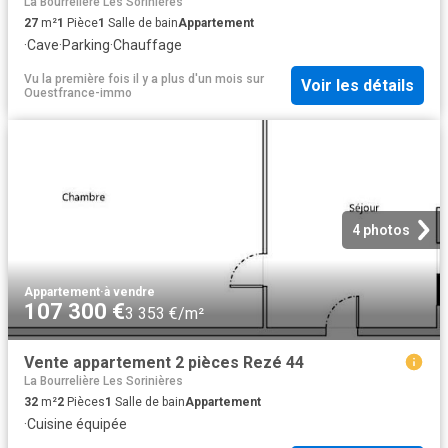
La Bourrelière Les Sorinières
27
m²
1
Pièce
1
Salle de bain
Appartement
·
Cave
·
Parking
·
Chauffage
Vu la première fois il y a plus d'un mois
sur
Voir les détails
Ouestfrance-immo
4 photos
Appartement
·
à vendre
107 300 €
3 353 €/m²
Vente appartement 2 pièces Rezé 44
La Bourrelière Les Sorinières
32
m²
2
Pièces
1
Salle de bain
Appartement
·
Cuisine équipée