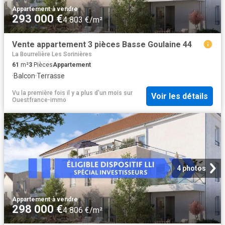
Appartement
·
à vendre
293 000 €
4 803 €/m²
Vente appartement 3 pièces Basse Goulaine 44
La Bourrelière Les Sorinières
61
m²
3
Pièces
Appartement
·
Balcon
·
Terrasse
Vu la première fois il y a plus d'un mois
sur
Voir les détails
Ouestfrance-immo
4 photos
Appartement
·
à vendre
298 000 €
4 806 €/m²