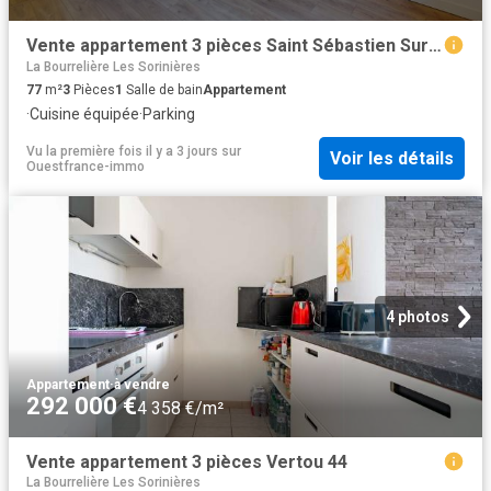
Vente appartement 3 pièces Saint Sébastien Sur Loire Métairie 44
La Bourrelière Les Sorinières
77
m²
3
Pièces
1
Salle de bain
Appartement
·
Cuisine équipée
·
Parking
Vu la première fois il y a 3 jours
sur
Voir les détails
Ouestfrance-immo
4 photos
Appartement
·
à vendre
292 000 €
4 358 €/m²
Vente appartement 3 pièces Vertou 44
La Bourrelière Les Sorinières