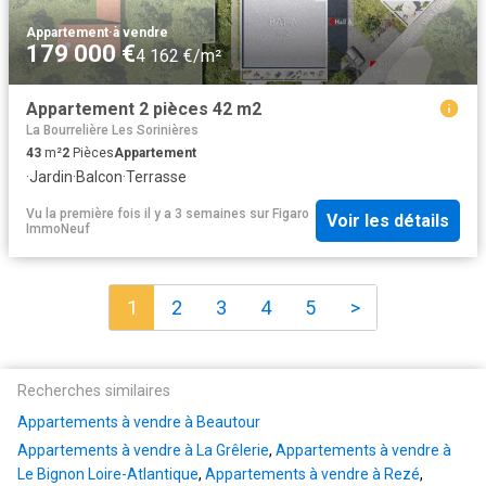
Appartement
·
à vendre
179 000 €
4 162 €/m²
Appartement 2 pièces 42 m2
La Bourrelière Les Sorinières
43
m²
2
Pièces
Appartement
·
Jardin
·
Balcon
·
Terrasse
Vu la première fois il y a 3 semaines
sur
Figaro
Voir les détails
ImmoNeuf
1
2
3
4
5
>
Recherches similaires
Appartements à vendre à Beautour
Appartements à vendre à La Grêlerie
,
Appartements à vendre à
Le Bignon Loire-Atlantique
,
Appartements à vendre à Rezé
,