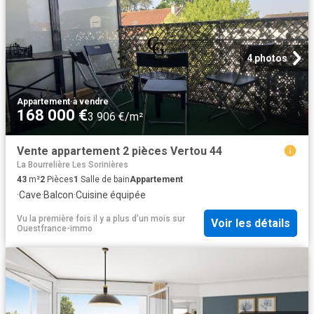
4 photos
Appartement
·
à vendre
168 000 €
3 906 €/m²
Vente appartement 2 pièces Vertou 44
La Bourrelière Les Sorinières
43
m²
2
Pièces
1
Salle de bain
Appartement
·
Cave
·
Balcon
·
Cuisine équipée
Vu la première fois il y a plus d'un mois
sur
Voir les détails
Ouestfrance-immo