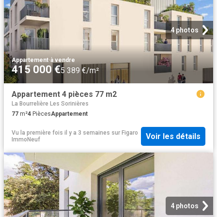
4 photos
Appartement
·
à vendre
415 000 €
5 389 €/m²
Appartement 4 pièces 77 m2
La Bourrelière Les Sorinières
77
m²
4
Pièces
Appartement
Vu la première fois il y a 3 semaines
sur
Figaro
Voir les détails
ImmoNeuf
4 photos