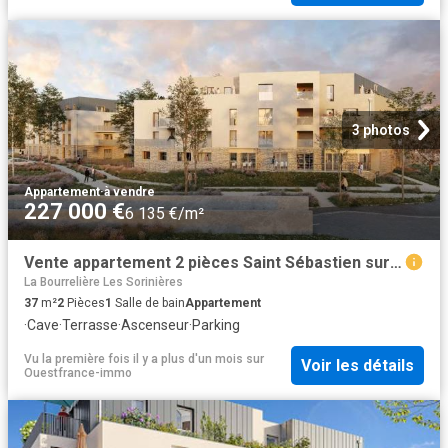
3 photos
Appartement
·
à vendre
227 000 €
6 135 €/m²
Vente appartement 2 pièces Saint Sébastien sur Loire 44
La Bourrelière Les Sorinières
37
m²
2
Pièces
1
Salle de bain
Appartement
·
Cave
·
Terrasse
·
Ascenseur
·
Parking
Vu la première fois il y a plus d'un mois
sur
Voir les détails
Ouestfrance-immo