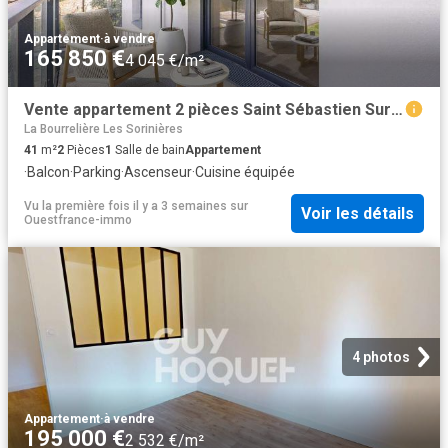
Appartement
·
à vendre
165 850 €
4 045 €/m²
Vente appartement 2 pièces Saint Sébastien Sur Loire Baugerie 44
La Bourrelière Les Sorinières
41
m²
2
Pièces
1
Salle de bain
Appartement
·
Balcon
·
Parking
·
Ascenseur
·
Cuisine équipée
Vu la première fois il y a 3 semaines
sur
Voir les détails
Ouestfrance-immo
4 photos
Appartement
·
à vendre
195 000 €
2 532 €/m²