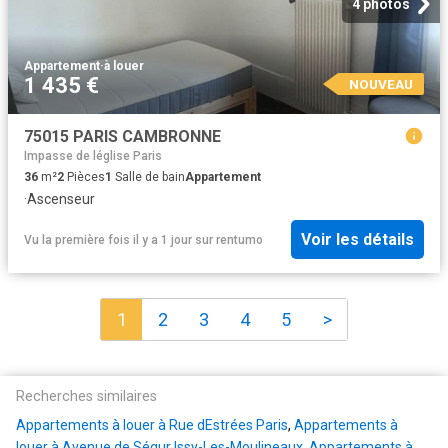
4 photos
Appartement
·
à louer
1 435 €
NOUVEAU
75015 PARIS CAMBRONNE
Impasse de léglise Paris
36
m²
2
Pièces
1
Salle de bain
Appartement
·
Ascenseur
Voir les détails
Vu la première fois il y a 1 jour
sur
rentumo
1
2
3
4
5
>
Recherches similaires
Appartements à louer à Rue dEstrées Paris
,
Appartements à
louer à Avenue de Ségur Issy-Les-Moulineaux
,
Appartements à