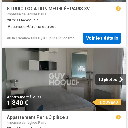
STUDIO LOCATION MEUBLÉE PARIS XV
Impasse de léglise Paris
28
m²
1
Pièce
Studio
·
Ascenseur
·
Cuisine équipée
Voir les détails
Vu la première fois il y a 1 jour
sur
Locamoi
10 photos
Appartement
·
à louer
1 840 €
NOUVEAU
Appartement Paris 3 pièce s
Impasse de léglise Paris