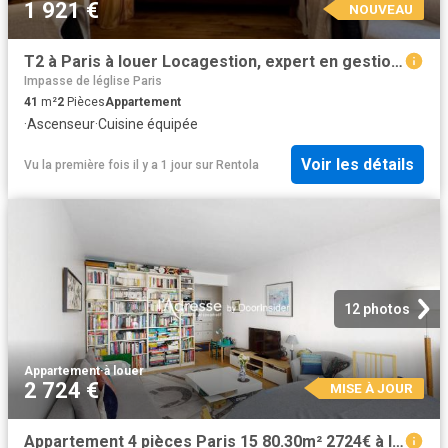
1 921 €
NOUVEAU
T2 à Paris à louer Locagestion, expert en gestion locative
Impasse de léglise Paris
41
m²
2
Pièces
Appartement
·
Ascenseur
·
Cuisine équipée
Voir les détails
Vu la première fois il y a 1 jour
sur
Rentola
12 photos
Appartement
·
à louer
2 724 €
MISE À JOUR
Appartement 4 pièces Paris 15 80.30m² 2724€ à louer