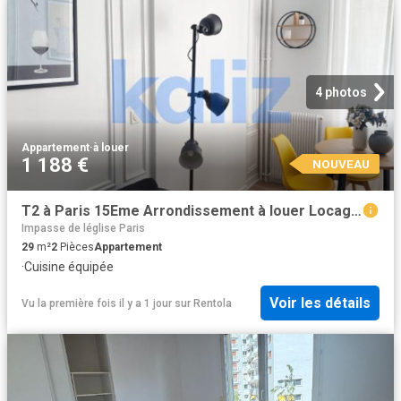
4 photos
Appartement
·
à louer
1 188 €
NOUVEAU
T2 à Paris 15Eme Arrondissement à louer Locagestion, expert en gestion locative
Impasse de léglise Paris
29
m²
2
Pièces
Appartement
·
Cuisine équipée
Voir les détails
Vu la première fois il y a 1 jour
sur
Rentola