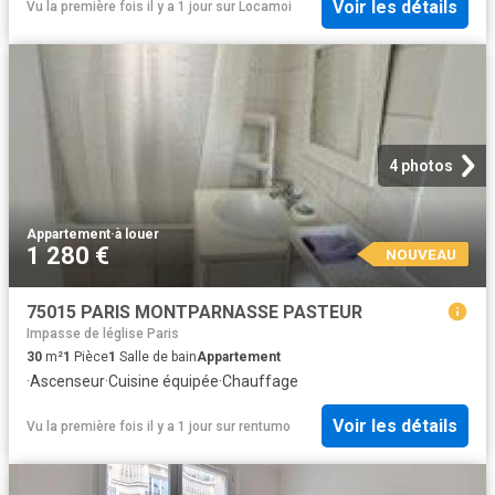
Voir les détails
Vu la première fois il y a 1 jour
sur
Locamoi
4 photos
Appartement
·
à louer
1 280 €
NOUVEAU
75015 PARIS MONTPARNASSE PASTEUR
Impasse de léglise Paris
30
m²
1
Pièce
1
Salle de bain
Appartement
·
Ascenseur
·
Cuisine équipée
·
Chauffage
Voir les détails
Vu la première fois il y a 1 jour
sur
rentumo