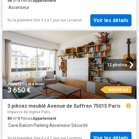
58
m²
3
Pièces
Appartement
·
Ascenseur
Voir les détails
Vu la première fois il y a 1 jour
sur
Locamoi
12 photos
Appartement
·
à louer
3 650 €
NOUVEAU
3 pièces meublé Avenue de Suffren 75015 Paris
Impasse de léglise Paris
80
m²
3
Pièces
Appartement
·
Cave
·
Balcon
·
Parking
·
Ascenseur
·
Sécurité
Voir les détails
Vu la première fois il y a 1 jour
sur
Locamoi