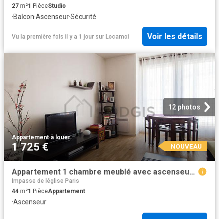
27
m²
1
Pièce
Studio
·
Balcon
·
Ascenseur
·
Sécurité
Voir les détails
Vu la première fois il y a 1 jour
sur
Locamoi
12 photos
Appartement
·
à louer
1 725 €
NOUVEAU
Appartement 1 chambre meublé avec ascenseur Porte de Versailles Paris 15°
Impasse de léglise Paris
44
m²
1
Pièce
Appartement
·
Ascenseur