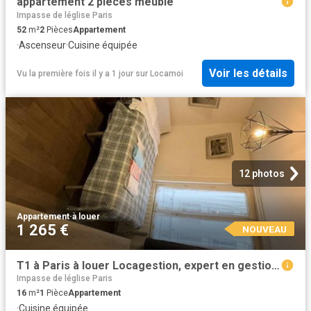
appartement 2 pieces meublé
Impasse de léglise Paris
52
m²
2
Pièces
Appartement
·
Ascenseur
·
Cuisine équipée
Voir les détails
Vu la première fois il y a 1 jour
sur
Locamoi
12 photos
Appartement
·
à louer
1 265 €
NOUVEAU
T1 à Paris à louer Locagestion, expert en gestion locative
Impasse de léglise Paris
16
m²
1
Pièce
Appartement
·
Cuisine équipée