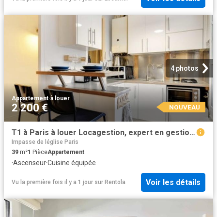
4 photos
Appartement
·
à louer
2 200 €
NOUVEAU
T1 à Paris à louer Locagestion, expert en gestion locative
Impasse de léglise Paris
39
m²
1
Pièce
Appartement
·
Ascenseur
·
Cuisine équipée
Voir les détails
Vu la première fois il y a 1 jour
sur
Rentola