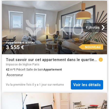
4 photos
Appartement
·
à louer
3 555 €
NOUVEAU
Tout savoir sur cet appartement dans le quartier Violet Commerce, à Paris 15ème
Impasse de léglise Paris
42
m²
1
Pièce
1
Salle de bain
Appartement
·
Ascenseur
Voir les détails
Vu la première fois il y a 1 jour
sur
rentumo