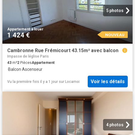
5 photos
Appartement
·
à louer
1 424 €
NOUVEAU
Cambronne Rue Frémicourt 43.15m² avec balcon
Impasse de léglise Paris
43
m²
2
Pièces
Appartement
·
Balcon
·
Ascenseur
Voir les détails
Vu la première fois il y a 1 jour
sur
Locamoi
4 photos