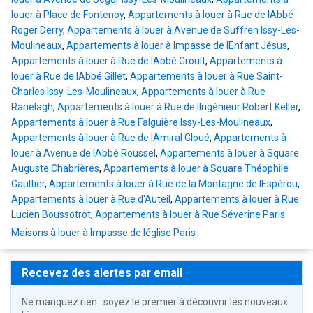
louer à Place de Fontenoy
,
Appartements à louer à Rue de lAbbé
Roger Derry
,
Appartements à louer à Avenue de Suffren Issy-Les-
Moulineaux
,
Appartements à louer à Impasse de lEnfant Jésus
,
Appartements à louer à Rue de lAbbé Groult
,
Appartements à
louer à Rue de lAbbé Gillet
,
Appartements à louer à Rue Saint-
Charles Issy-Les-Moulineaux
,
Appartements à louer à Rue
Ranelagh
,
Appartements à louer à Rue de lIngénieur Robert Keller
,
Appartements à louer à Rue Falguière Issy-Les-Moulineaux
,
Appartements à louer à Rue de lAmiral Cloué
,
Appartements à
louer à Avenue de lAbbé Roussel
,
Appartements à louer à Square
Auguste Chabrières
,
Appartements à louer à Square Théophile
Gaultier
,
Appartements à louer à Rue de la Montagne de lEspérou
,
Appartements à louer à Rue d'Auteil
,
Appartements à louer à Rue
Lucien Boussotrot
,
Appartements à louer à Rue Séverine Paris
Maisons à louer à Impasse de léglise Paris
Recevez des alertes par email
Ne manquez rien : soyez le premier à découvrir les nouveaux