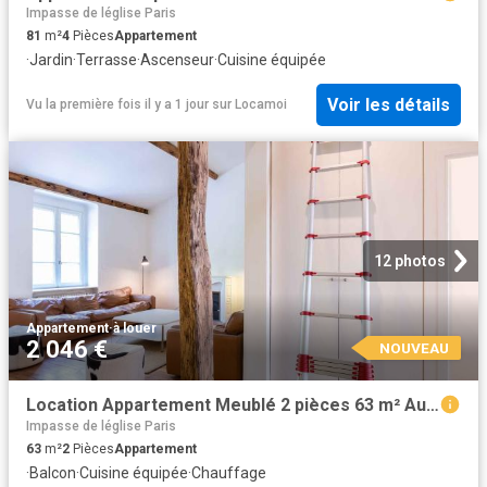
Impasse de léglise Paris
81
m²
4
Pièces
Appartement
·
Jardin
·
Terrasse
·
Ascenseur
·
Cuisine équipée
Voir les détails
Vu la première fois il y a 1 jour
sur
Locamoi
12 photos
Appartement
·
à louer
2 046 €
NOUVEAU
Location Appartement Meublé 2 pièces 63 m² Auteuil St Cloud 75016 Paris 116412
Impasse de léglise Paris
63
m²
2
Pièces
Appartement
·
Balcon
·
Cuisine équipée
·
Chauffage