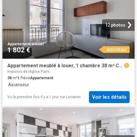
12 photos
Appartement
·
à louer
1 802 €
NOUVEAU
Appartement meublé à louer, 1 chambre 38 m² Convention Paris
Impasse de léglise Paris
38
m²
1
Pièce
Appartement
·
Ascenseur
Voir les détails
Vu la première fois il y a 1 jour
sur
Locamoi