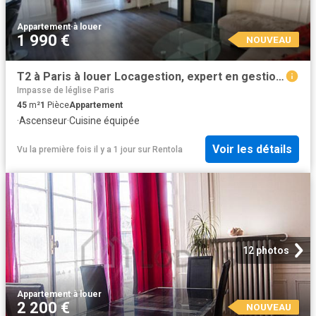
Appartement
·
à louer
1 990 €
NOUVEAU
T2 à Paris à louer Locagestion, expert en gestion locative
Impasse de léglise Paris
45
m²
1
Pièce
Appartement
·
Ascenseur
·
Cuisine équipée
Voir les détails
Vu la première fois il y a 1 jour
sur
Rentola
12 photos
Appartement
·
à louer
2 200 €
NOUVEAU