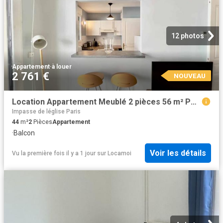
12 photos
Appartement
·
à louer
2 761 €
NOUVEAU
Location Appartement Meublé 2 pièces 56 m² Porte de Versailles Javel Convention 75015 Paris 115236
Impasse de léglise Paris
44
m²
2
Pièces
Appartement
·
Balcon
Voir les détails
Vu la première fois il y a 1 jour
sur
Locamoi