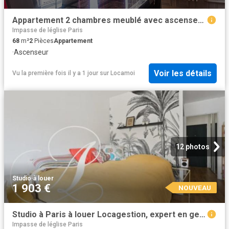
Appartement 2 chambres meublé avec ascenseur La Motte Picquet Paris 15°
Impasse de léglise Paris
68
m²
2
Pièces
Appartement
·
Ascenseur
Voir les détails
Vu la première fois il y a 1 jour
sur
Locamoi
12 photos
Studio
·
à louer
1 903 €
NOUVEAU
Studio à Paris à louer Locagestion, expert en gestion locative
Impasse de léglise Paris