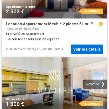
Appartement
·
à louer
2 503 €
NOUVEAU
Location Appartement Meublé 2 pièces 51 m² Porte de Versailles Javel Convention 75015 Paris 115364
Impasse de léglise Paris
51
m²
2
Pièces
Appartement
·
Balcon
·
Ascenseur
·
Cuisine équipée
Voir les détails
Vu la première fois il y a 1 jour
sur
Rentola
6 photos
Studio
·
à louer
1 300 €
NOUVEAU