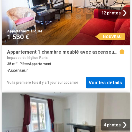
12 photos
Appartement
·
à louer
1 530 €
NOUVEAU
Appartement 1 chambre meublé avec ascenseur La Motte Picquet Paris 15°
Impasse de léglise Paris
35
m²
1
Pièce
Appartement
·
Ascenseur
Voir les détails
Vu la première fois il y a 1 jour
sur
Locamoi
4 photos