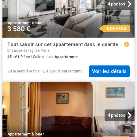
4 photos
Appartement
·
à louer
3 580 €
NOUVEAU
Tout savoir sur cet appartement dans le quartier Dupleix Motte Picquet, à Paris 15ème
Impasse de léglise Paris
45
m²
1
Pièce
1
Salle de bain
Appartement
Voir les détails
Vu la première fois il y a 2 jours
sur
rentumo
4 photos
Appartement
·
à louer