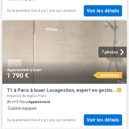
Voir les détails
Vu la première fois il y a 1 jour
sur
Locamoi
7 photos
Appartement
·
à louer
1 790 €
NOUVEAU
T1 à Paris à louer Locagestion, expert en gestion locative
Impasse de léglise Paris
21
m²
1
Pièce
Appartement
·
Cuisine équipée
Voir les détails
Vu la première fois il y a 1 jour
sur
Locamoi