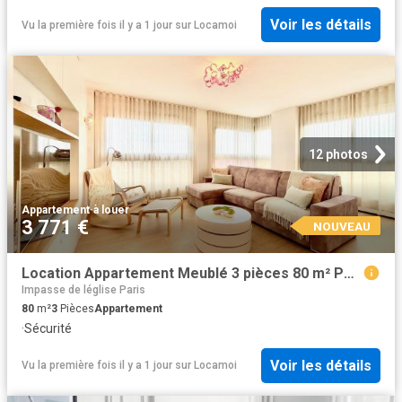
Voir les détails
Vu la première fois il y a 1 jour
sur
Locamoi
12 photos
Appartement
·
à louer
3 771 €
NOUVEAU
Location Appartement Meublé 3 pièces 80 m² Porte de Versailles Javel Convention 75015 Paris 215335
Impasse de léglise Paris
80
m²
3
Pièces
Appartement
·
Sécurité
Voir les détails
Vu la première fois il y a 1 jour
sur
Locamoi