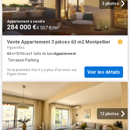
3 photos
Appartement
·
à vendre
284 000 €
4 507 €/m²
Vente Appartement 3 pièces 63 m2 Montpellier
Figuerolles
63
m²
3
Pièces
1
Salle de bain
Appartement
·
Terrasse
·
Parking
Vu la première fois il y a plus d'un mois
sur
Voir les détails
Figaro Immo
12 photos