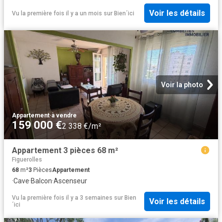
Voir les détails
Vu la première fois il y a un mois
sur
Bien´ici
Voir la photo
Appartement
·
à vendre
159 000 €
2 338 €/m²
Appartement 3 pièces 68 m²
Figuerolles
68
m²
3
Pièces
Appartement
·
Cave
·
Balcon
·
Ascenseur
Vu la première fois il y a 3 semaines
sur
Bien
Voir les détails
´ici