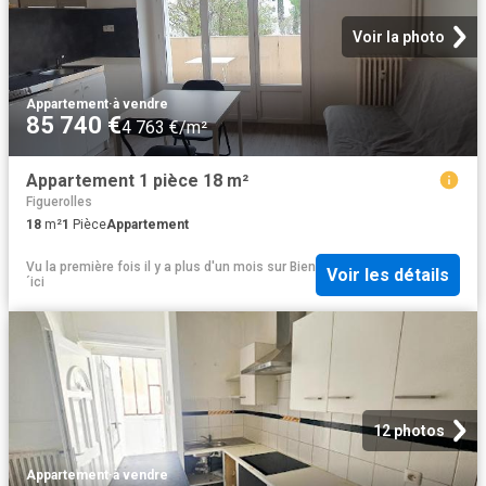
Voir la photo
Appartement
·
à vendre
85 740 €
4 763 €/m²
Appartement 1 pièce 18 m²
Figuerolles
18
m²
1
Pièce
Appartement
Vu la première fois il y a plus d'un mois
sur
Bien
Voir les détails
´ici
12 photos
Appartement
·
à vendre