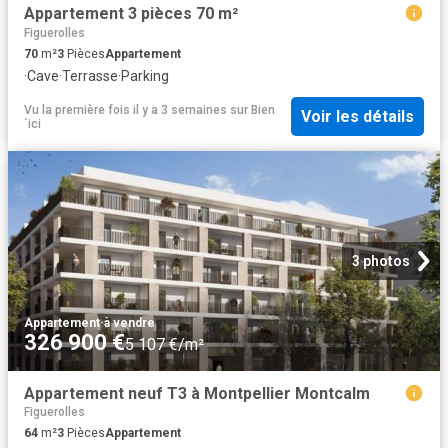
Appartement 3 pièces 70 m²
Figuerolles
70
m²
3
Pièces
Appartement
·
Cave
·
Terrasse
·
Parking
Vu la première fois il y a 3 semaines
sur
Bien
Voir les détails
´ici
3 photos
Appartement
·
à vendre
326 900 €
5 107 €/m²
Appartement neuf T3 à Montpellier Montcalm
Figuerolles
64
m²
3
Pièces
Appartement