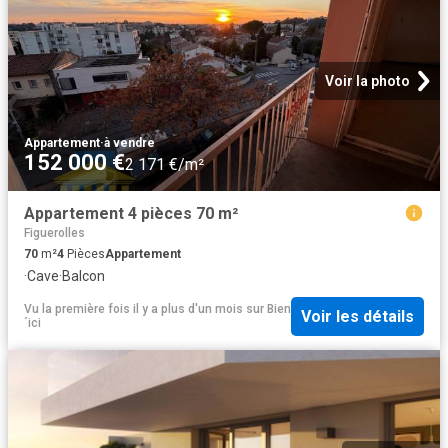
Voir la photo
Appartement
·
à vendre
152 000 €
2 171 €/m²
Appartement 4 pièces 70 m²
Figuerolles
70
m²
4
Pièces
Appartement
·
Cave
·
Balcon
Vu la première fois il y a plus d'un mois
sur
Bien
Voir les détails
´ici