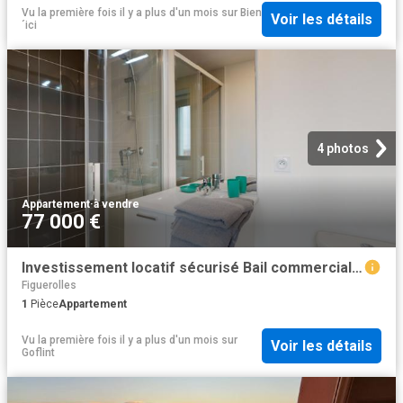
Vu la première fois il y a plus d'un mois
sur
Bien
Voir les détails
´ici
4 photos
Appartement
·
à vendre
77 000 €
Investissement locatif sécurisé Bail commercial Rentabil
Figuerolles
1
Pièce
Appartement
Vu la première fois il y a plus d'un mois
sur
Voir les détails
Goflint