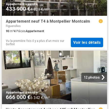
Appartement
·
à vendre
433 900 €
4 821 €/m²
Appartement neuf T4 à Montpellier Montcalm
Figuerolles
90
m²
4
Pièces
Appartement
Vu la première fois il y a plus d'un mois
sur
Voir les détails
Goflint
12 photos
Appartement
·
à vendre
666 000 €
6 342 €/m²