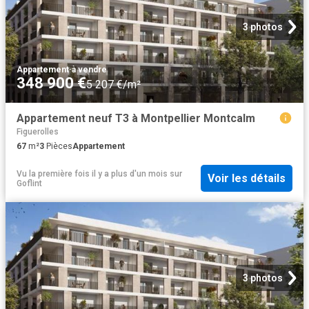
3 photos
Appartement
·
à vendre
348 900 €
5 207 €/m²
Appartement neuf T3 à Montpellier Montcalm
Figuerolles
67
m²
3
Pièces
Appartement
Vu la première fois il y a plus d'un mois
sur
Voir les détails
Goflint
3 photos