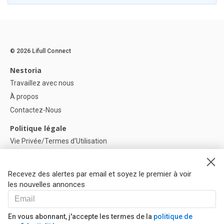
© 2026 Lifull Connect
Nestoria
Travaillez avec nous
À propos
Contactez-Nous
Politique légale
Vie Privée/Termes d'Utilisation
Politique de confidentialité
Politique de Cookies
Recevez des alertes par email et soyez le premier à voir
Paramètres des cookies
les nouvelles annonces
Aide
FAQ
En vous abonnant, j'accepte les termes de la
politique de