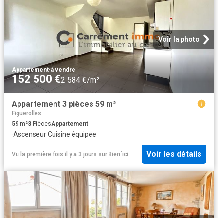
Voir la photo
Appartement
·
à vendre
152 500 €
2 584 €/m²
Appartement 3 pièces 59 m²
Figuerolles
59
m²
3
Pièces
Appartement
·
Ascenseur
·
Cuisine équipée
Voir les détails
Vu la première fois il y a 3 jours
sur
Bien´ici