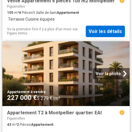
Vente Appartement 4 pièces 105 m2 Montpellier
Figuerolles
105
m²
4
Pièces
1
Salle de bain
Appartement
·
Terrasse
·
Cuisine équipée
Vu la première fois il y a plus d'un mois
sur
Voir les détails
Figaro Immo
Voir la photo
Appartement
·
à vendre
227 000 €
5 279 €/m²
Appartement T2 à Montpellier quartier EAI
Figuerolles
43
m²
2
Pièces
Appartement