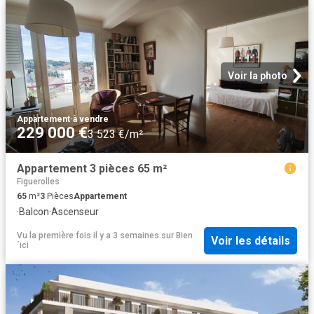
Voir la photo
Appartement
·
à vendre
229 000 €
3 523 €/m²
Appartement 3 pièces 65 m²
Figuerolles
65
m²
3
Pièces
Appartement
·
Balcon
·
Ascenseur
Vu la première fois il y a 3 semaines
sur
Bien
Voir les détails
´ici