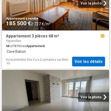
Voir la photo
Appartement
·
à vendre
185 500 €
2 727 €/m²
Appartement 3 pièces 68 m²
Figuerolles
68
m²
3
Pièces
Appartement
·
Cave
·
Balcon
Vu la première fois il y a 2 semaines
sur
Bien
Voir les détails
´ici
Voir la photo