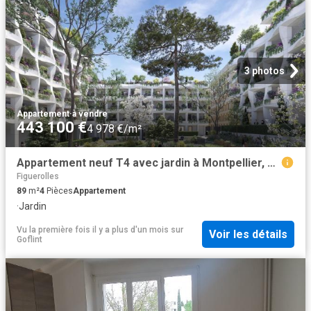
3 photos
Appartement
·
à vendre
443 100 €
4 978 €/m²
Appartement neuf T4 avec jardin à Montpellier, ZAC CITE CREA
Figuerolles
89
m²
4
Pièces
Appartement
·
Jardin
Vu la première fois il y a plus d'un mois
sur
Voir les détails
Goflint