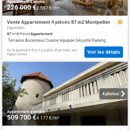
Appartement
·
à vendre
226 000 €
2 597 €/m²
Vente Appartement 4 pièces 87 m2 Montpellier
Figuerolles
87
m²
4
Pièces
Appartement
·
Terrasse
·
Ascenseur
·
Cuisine équipée
·
Sécurité
·
Parking
Vu la première fois il y a plus d'un mois
sur
Voir les détails
Figaro Immo
4 photos
Appartement
·
à vendre
509 700 €
4 177 €/m²