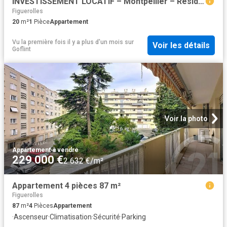
INVESTISSEMENT LOCATIF – Montpellier – Résidence résidence de tourisme Appart’City Confort Montpellier Ovalie 2* – 5,52% de rentabilité
Figuerolles
20
m²
1
Pièce
Appartement
Vu la première fois il y a plus d'un mois
sur
Voir les détails
Goflint
Voir la photo
Appartement
·
à vendre
229 000 €
2 632 €/m²
Appartement 4 pièces 87 m²
Figuerolles
87
m²
4
Pièces
Appartement
·
Ascenseur
·
Climatisation
·
Sécurité
·
Parking