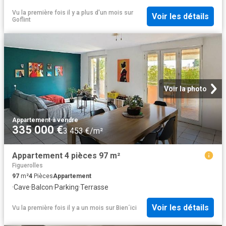
Vu la première fois il y a plus d'un mois
sur
Voir les détails
Goflint
Voir la photo
Appartement
·
à vendre
335 000 €
3 453 €/m²
Appartement 4 pièces 97 m²
Figuerolles
97
m²
4
Pièces
Appartement
·
Cave
·
Balcon
·
Parking
·
Terrasse
Voir les détails
Vu la première fois il y a un mois
sur
Bien´ici