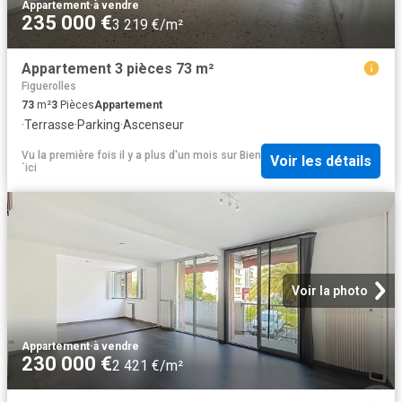
Appartement
·
à vendre
235 000 €
3 219 €/m²
Appartement 3 pièces 73 m²
Figuerolles
73
m²
3
Pièces
Appartement
·
Terrasse
·
Parking
·
Ascenseur
Vu la première fois il y a plus d'un mois
sur
Bien
Voir les détails
´ici
Voir la photo
Appartement
·
à vendre
230 000 €
2 421 €/m²