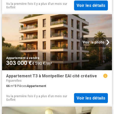
Vu la première fois il y a plus d'un mois
sur
Voir les détails
Goflint
Voir la photo
Appartement
·
à vendre
303 000 €
4 590 €/m²
Appartement T3 à Montpellier EAI cité créative
Figuerolles
66
m²
3
Pièces
Appartement
Vu la première fois il y a plus d'un mois
sur
Voir les détails
Goflint