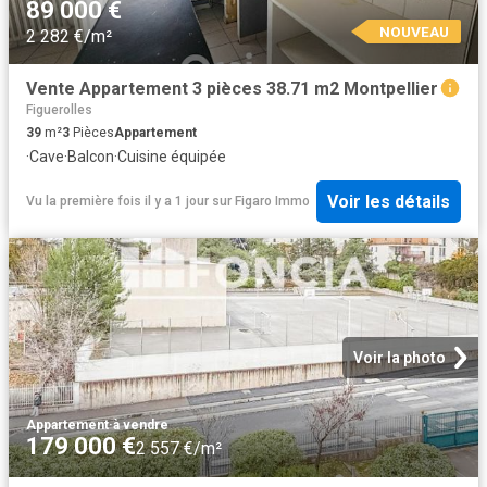
89 000 €
NOUVEAU
2 282 €/m²
Vente Appartement 3 pièces 38.71 m2 Montpellier
Figuerolles
39
m²
3
Pièces
Appartement
·
Cave
·
Balcon
·
Cuisine équipée
Voir les détails
Vu la première fois il y a 1 jour
sur
Figaro Immo
Voir la photo
Appartement
·
à vendre
179 000 €
2 557 €/m²