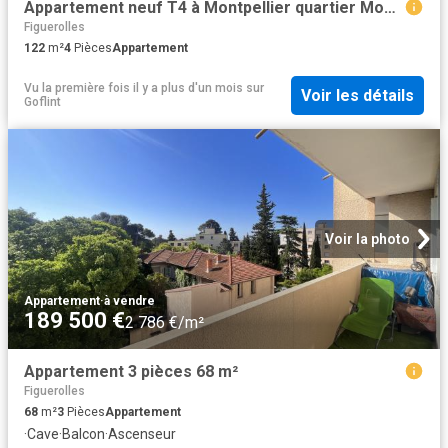
Appartement neuf T4 à Montpellier quartier Montcalm
Figuerolles
122
m²
4
Pièces
Appartement
Vu la première fois il y a plus d'un mois
sur
Voir les détails
Goflint
Voir la photo
Appartement
·
à vendre
189 500 €
2 786 €/m²
Appartement 3 pièces 68 m²
Figuerolles
68
m²
3
Pièces
Appartement
·
Cave
·
Balcon
·
Ascenseur