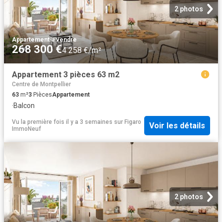
2 photos
Appartement
·
à vendre
268 300 €
4 258 €/m²
Appartement 3 pièces 63 m2
Centre de Montpellier
63
m²
3
Pièces
Appartement
·
Balcon
Vu la première fois il y a 3 semaines
sur
Figaro
Voir les détails
ImmoNeuf
2 photos