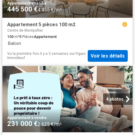
Appartement
·
à vendre
445 500 €
4 455 €/m²
Appartement 5 pièces 100 m2
Centre de Montpellier
100
m²
5
Pièces
Appartement
·
Balcon
Vu la première fois il y a 3 semaines
sur
Figaro
Voir les détails
ImmoNeuf
4 photos
Appartement
·
à vendre
231 000 €
2 625 €/m²