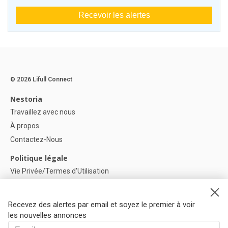
Recevoir les alertes
© 2026 Lifull Connect
Nestoria
Travaillez avec nous
À propos
Contactez-Nous
Politique légale
Vie Privée/Termes d'Utilisation
Politique de confidentialité
Politique de Cookies
Recevez des alertes par email et soyez le premier à voir
Paramètres des cookies
les nouvelles annonces