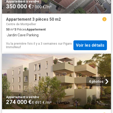
Appartement
·
à vendre
350 000 €
7 000 €/m²
Appartement 3 pièces 50 m2
Centre de Montpellier
50
m²
3
Pièces
Appartement
·
Jardin
·
Cave
·
Parking
Vu la première fois il y a 3 semaines
sur
Figaro
Voir les détails
ImmoNeuf
4 photos
Appartement
·
à vendre
274 000 €
4 491 €/m²