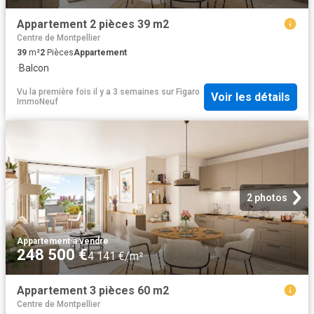
Appartement 2 pièces 39 m2
Centre de Montpellier
39
m²
2
Pièces
Appartement
·
Balcon
Vu la première fois il y a 3 semaines
sur
Figaro
Voir les détails
ImmoNeuf
2 photos
Appartement
·
à vendre
248 500 €
4 141 €/m²
Appartement 3 pièces 60 m2
Centre de Montpellier