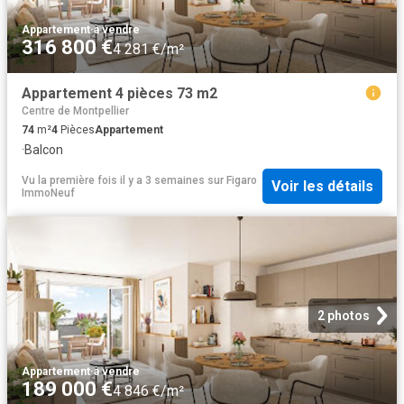
Appartement
·
à vendre
316 800 €
4 281 €/m²
Appartement 4 pièces 73 m2
Centre de Montpellier
74
m²
4
Pièces
Appartement
·
Balcon
Vu la première fois il y a 3 semaines
sur
Figaro
Voir les détails
ImmoNeuf
2 photos
Appartement
·
à vendre
189 000 €
4 846 €/m²