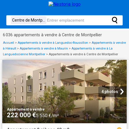
6 036 appartements à vendre à Centre de Montpellier
Accueil
>
Appartements à vendre à Languedoc-Roussillon
>
Appartements à vendre
à Hérault
>
Appartements à vendre à Maurin
>
Appartements à vendre à La
Languedocienne Montpellier
>
Appartements à vendre à Centre de Montpellier
4 photos
Appartement
·
à vendre
222 000 €
5 550 €/m²