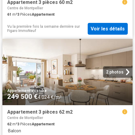
Appartement 3 pièces 60 m2
Centre de Montpellier
61
m²
3
Pièces
Appartement
Vu la première fois la semaine dernière
sur
Voir les détails
Figaro ImmoNeuf
2 photos
Appartement
·
à vendre
249 500 €
4 024 €/m²
Appartement 3 pièces 62 m2
Centre de Montpellier
62
m²
3
Pièces
Appartement
·
Balcon