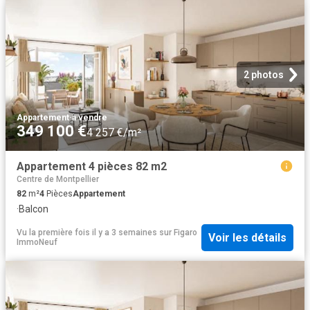
2 photos
Appartement
·
à vendre
349 100 €
4 257 €/m²
Appartement 4 pièces 82 m2
Centre de Montpellier
82
m²
4
Pièces
Appartement
·
Balcon
Vu la première fois il y a 3 semaines
sur
Figaro
Voir les détails
ImmoNeuf