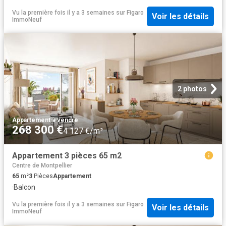
Vu la première fois il y a 3 semaines
sur
Figaro
Voir les détails
ImmoNeuf
2 photos
Appartement
·
à vendre
268 300 €
4 127 €/m²
Appartement 3 pièces 65 m2
Centre de Montpellier
65
m²
3
Pièces
Appartement
·
Balcon
Vu la première fois il y a 3 semaines
sur
Figaro
Voir les détails
ImmoNeuf