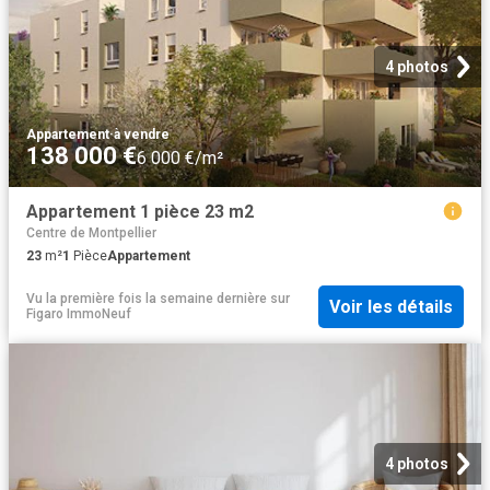
4 photos
Appartement
·
à vendre
138 000 €
6 000 €/m²
Appartement 1 pièce 23 m2
Centre de Montpellier
23
m²
1
Pièce
Appartement
Vu la première fois la semaine dernière
sur
Voir les détails
Figaro ImmoNeuf
4 photos