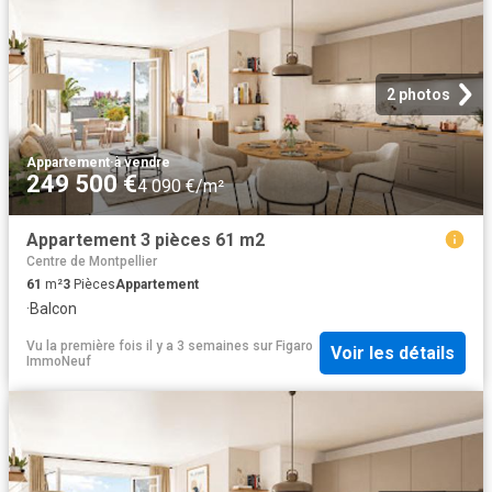
2 photos
Appartement
·
à vendre
249 500 €
4 090 €/m²
Appartement 3 pièces 61 m2
Centre de Montpellier
61
m²
3
Pièces
Appartement
·
Balcon
Vu la première fois il y a 3 semaines
sur
Figaro
Voir les détails
ImmoNeuf