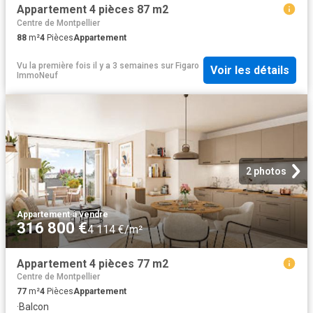
Appartement 4 pièces 87 m2
Centre de Montpellier
88
m²
4
Pièces
Appartement
Vu la première fois il y a 3 semaines
sur
Figaro
Voir les détails
ImmoNeuf
2 photos
Appartement
·
à vendre
316 800 €
4 114 €/m²
Appartement 4 pièces 77 m2
Centre de Montpellier
77
m²
4
Pièces
Appartement
·
Balcon