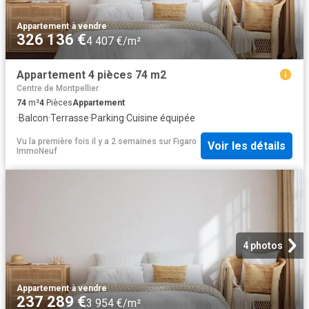
Appartement
·
à vendre
326 136 €
4 407 €/m²
Appartement 4 pièces 74 m2
Centre de Montpellier
74
m²
4
Pièces
Appartement
·
Balcon
·
Terrasse
·
Parking
·
Cuisine équipée
Vu la première fois il y a 2 semaines
sur
Figaro
Voir les détails
ImmoNeuf
4 photos
Appartement
·
à vendre
237 289 €
3 954 €/m²