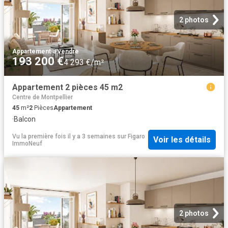
2 photos
Appartement
·
à vendre
193 200 €
4 293 €/m²
Appartement 2 pièces 45 m2
Centre de Montpellier
45
m²
2
Pièces
Appartement
·
Balcon
Vu la première fois il y a 3 semaines
sur
Figaro
Voir les détails
ImmoNeuf
2 photos