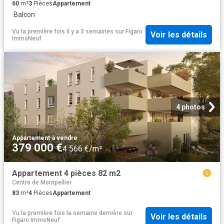
60
m²
3
Pièces
Appartement
·
Balcon
Vu la première fois il y a 3 semaines
sur
Figaro
Voir les détails
ImmoNeuf
4 photos
Appartement
·
à vendre
379 000 €
4 566 €/m²
Appartement 4 pièces 82 m2
Centre de Montpellier
83
m²
4
Pièces
Appartement
Vu la première fois la semaine dernière
sur
Voir les détails
Figaro ImmoNeuf