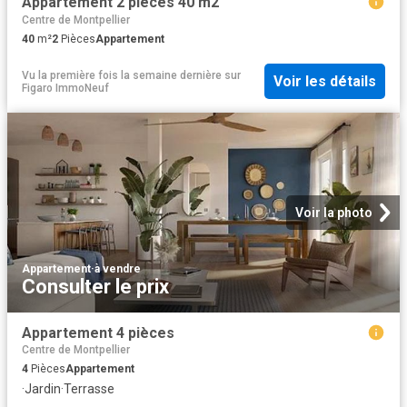
Appartement 2 pièces 40 m2
Centre de Montpellier
40
m²
2
Pièces
Appartement
Vu la première fois la semaine dernière
sur
Voir les détails
Figaro ImmoNeuf
Voir la photo
Appartement
·
à vendre
Consulter le prix
Appartement 4 pièces
Centre de Montpellier
4
Pièces
Appartement
·
Jardin
·
Terrasse