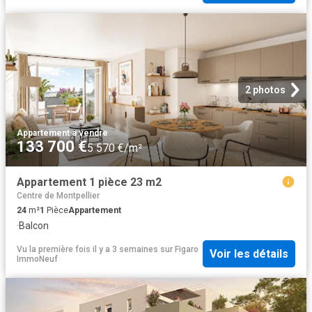
2 photos
Appartement
·
à vendre
133 700 €
5 570 €/m²
Appartement 1 pièce 23 m2
Centre de Montpellier
24
m²
1
Pièce
Appartement
·
Balcon
Vu la première fois il y a 3 semaines
sur
Figaro
Voir les détails
ImmoNeuf