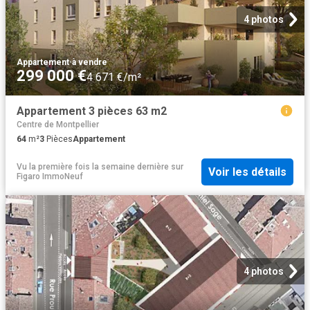
4 photos
Appartement
·
à vendre
299 000 €
4 671 €/m²
Appartement 3 pièces 63 m2
Centre de Montpellier
64
m²
3
Pièces
Appartement
Vu la première fois la semaine dernière
sur
Voir les détails
Figaro ImmoNeuf
4 photos