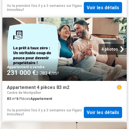
Vu la première fois il y a 3 semaines
sur
Figaro
Voir les détails
ImmoNeuf
4 photos
Appartement
·
à vendre
231 000 €
2 783 €/m²
Appartement 4 pièces 83 m2
Centre de Montpellier
83
m²
4
Pièces
Appartement
Vu la première fois il y a 3 semaines
sur
Figaro
Voir les détails
ImmoNeuf