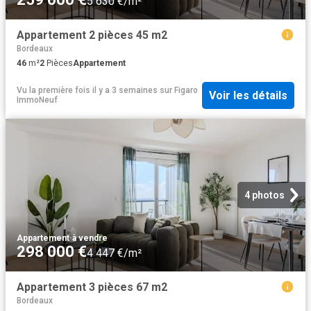
5 630 €/m²
Appartement 2 pièces 45 m2
Bordeaux
46
m²
2
Pièces
Appartement
Vu la première fois il y a 3 semaines
sur
Figaro
Voir les détails
ImmoNeuf
4 photos
Appartement
·
à vendre
298 000 €
4 447 €/m²
Appartement 3 pièces 67 m2
Bordeaux