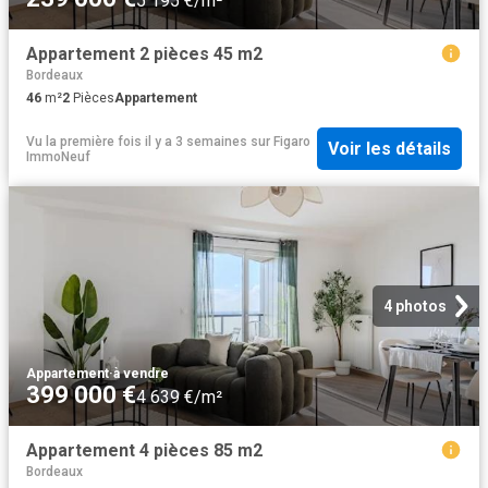
5 195 €/m²
Appartement 2 pièces 45 m2
Bordeaux
46
m²
2
Pièces
Appartement
Vu la première fois il y a 3 semaines
sur
Figaro
Voir les détails
ImmoNeuf
4 photos
Appartement
·
à vendre
399 000 €
4 639 €/m²
Appartement 4 pièces 85 m2
Bordeaux