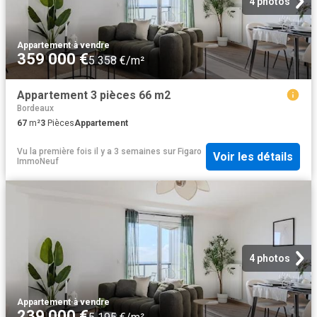
4 photos
Appartement
·
à vendre
359 000 €
5 358 €/m²
Appartement 3 pièces 66 m2
Bordeaux
67
m²
3
Pièces
Appartement
Vu la première fois il y a 3 semaines
sur
Figaro
Voir les détails
ImmoNeuf
4 photos
Appartement
·
à vendre
239 000 €