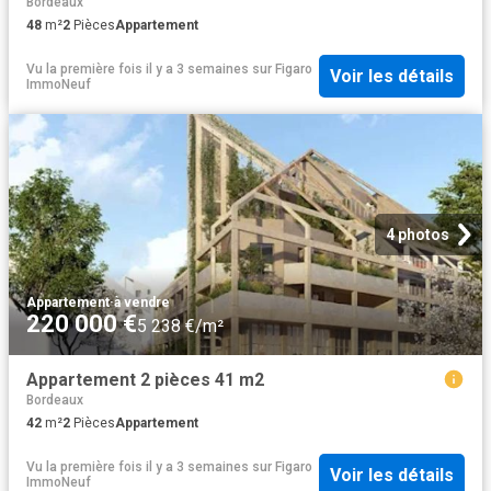
Bordeaux
48
m²
2
Pièces
Appartement
Vu la première fois il y a 3 semaines
sur
Figaro
Voir les détails
ImmoNeuf
4 photos
Appartement
·
à vendre
220 000 €
5 238 €/m²
Appartement 2 pièces 41 m2
Bordeaux
42
m²
2
Pièces
Appartement
Vu la première fois il y a 3 semaines
sur
Figaro
Voir les détails
ImmoNeuf