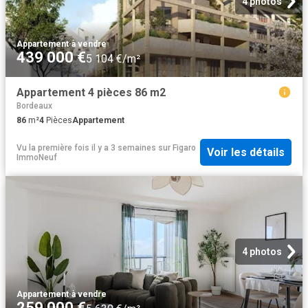
4 photos
Appartement
·
à vendre
439 000 €
5 104 €/m²
Appartement 4 pièces 86 m2
Bordeaux
86
m²
4
Pièces
Appartement
Vu la première fois il y a 3 semaines
sur
Figaro
Voir les détails
ImmoNeuf
4 photos
Appartement
·
à vendre
259 000 €