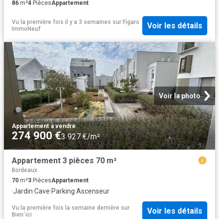
86
m²
4
Pièces
Appartement
Vu la première fois il y a 3 semaines
sur
Figaro
Voir les détails
ImmoNeuf
Voir la photo
Appartement
·
à vendre
274 900 €
3 927 €/m²
Appartement 3 pièces 70 m²
Bordeaux
70
m²
3
Pièces
Appartement
·
Jardin
·
Cave
·
Parking
·
Ascenseur
Vu la première fois la semaine dernière
sur
Voir les détails
Bien´ici