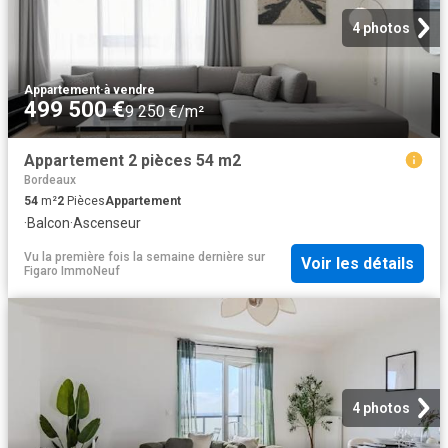
4 photos
Appartement
·
à vendre
499 500 €
9 250 €/m²
Appartement 2 pièces 54 m2
Bordeaux
54
m²
2
Pièces
Appartement
·
Balcon
·
Ascenseur
Vu la première fois la semaine dernière
sur
Voir les détails
Figaro ImmoNeuf
4 photos