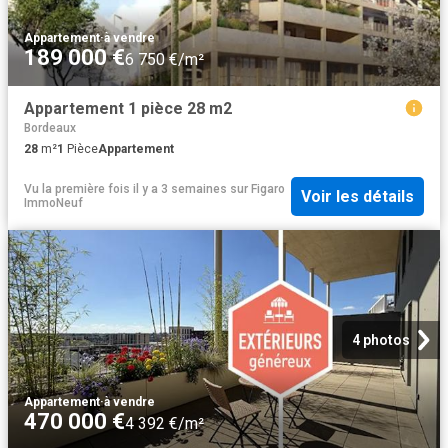
Appartement
·
à vendre
189 000 €
6 750 €/m²
Appartement 1 pièce 28 m2
Bordeaux
28
m²
1
Pièce
Appartement
Vu la première fois il y a 3 semaines
sur
Figaro
Voir les détails
ImmoNeuf
4 photos
Appartement
·
à vendre
470 000 €
4 392 €/m²