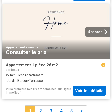
4 photos
Appartement
·
à vendre
Consulter le prix
Appartement 1 pièce 26 m2
Bordeaux
27
m²
1
Pièce
Appartement
·
Jardin
·
Balcon
·
Terrasse
Vu la première fois il y a 2 semaines
sur
Figaro
Voir les détails
ImmoNeuf
1
2
3
4
5
>