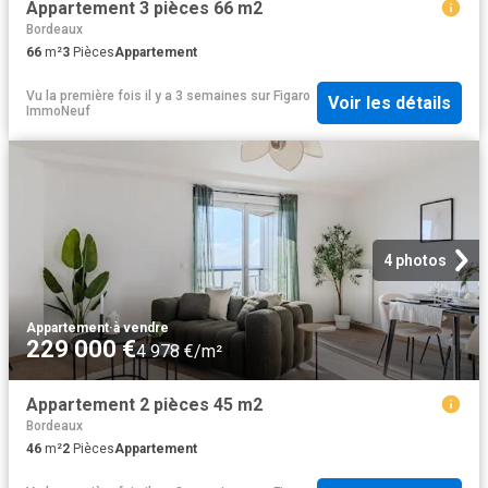
Appartement 3 pièces 66 m2
Bordeaux
66
m²
3
Pièces
Appartement
Vu la première fois il y a 3 semaines
sur
Figaro
Voir les détails
ImmoNeuf
4 photos
Appartement
·
à vendre
229 000 €
4 978 €/m²
Appartement 2 pièces 45 m2
Bordeaux
46
m²
2
Pièces
Appartement