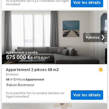
Vu la première fois il y a 3 semaines
sur
Figaro
Voir les détails
ImmoNeuf
4 photos
Appartement
·
à vendre
575 000 €
8 455 €/m²
Appartement 2 pièces 68 m2
Bordeaux
68
m²
2
Pièces
Appartement
·
Balcon
·
Ascenseur
Vu la première fois la semaine dernière
sur
Voir les détails
Figaro ImmoNeuf