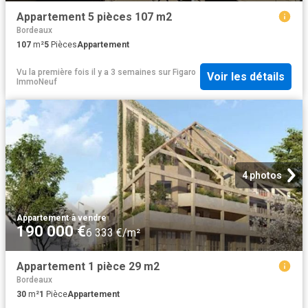
Appartement 5 pièces 107 m2
Bordeaux
107
m²
5
Pièces
Appartement
Vu la première fois il y a 3 semaines
sur
Figaro
Voir les détails
ImmoNeuf
4 photos
Appartement
·
à vendre
190 000 €
6 333 €/m²
Appartement 1 pièce 29 m2
Bordeaux
30
m²
1
Pièce
Appartement