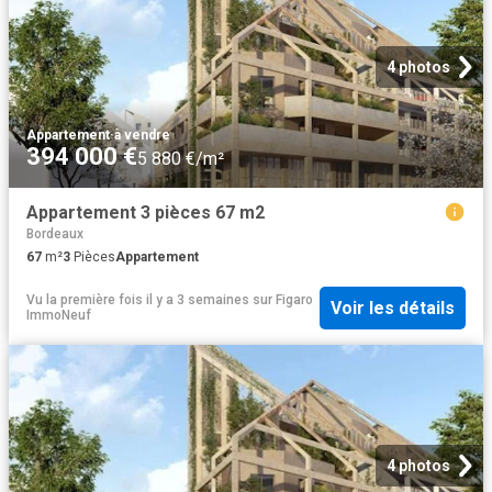
4 photos
Appartement
·
à vendre
394 000 €
5 880 €/m²
Appartement 3 pièces 67 m2
Bordeaux
67
m²
3
Pièces
Appartement
Vu la première fois il y a 3 semaines
sur
Figaro
Voir les détails
ImmoNeuf
4 photos