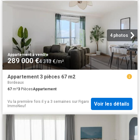
4 photos
Appartement
·
à vendre
289 000 €
4 313 €/m²
Appartement 3 pièces 67 m2
Bordeaux
67
m²
3
Pièces
Appartement
Vu la première fois il y a 3 semaines
sur
Figaro
Voir les détails
ImmoNeuf