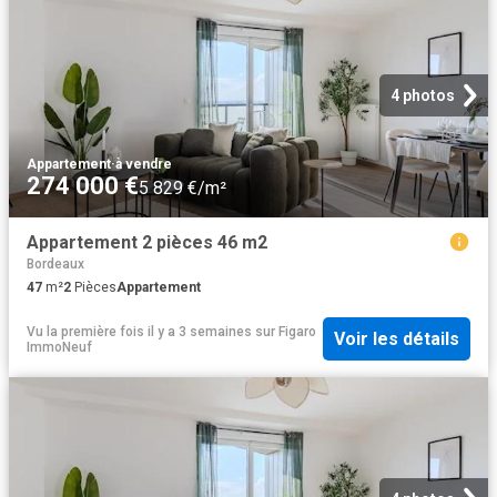
4 photos
Appartement
·
à vendre
274 000 €
5 829 €/m²
Appartement 2 pièces 46 m2
Bordeaux
47
m²
2
Pièces
Appartement
Vu la première fois il y a 3 semaines
sur
Figaro
Voir les détails
ImmoNeuf