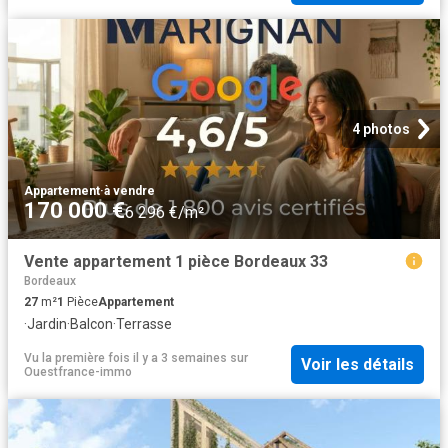
4 photos
Appartement
·
à vendre
170 000 €
6 296 €/m²
Vente appartement 1 pièce Bordeaux 33
Bordeaux
27
m²
1
Pièce
Appartement
·
Jardin
·
Balcon
·
Terrasse
Vu la première fois il y a 3 semaines
sur
Voir les détails
Ouestfrance-immo