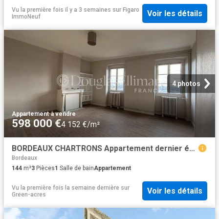
Vu la première fois il y a 3 semaines
sur
Figaro
Voir les détails
ImmoNeuf
4 photos
Appartement
·
à vendre
598 000 €
4 152 €/m²
BORDEAUX CHARTRONS Appartement dernier étage avec vue 144m² Bordeaux
Bordeaux
144
m²
3
Pièces
1
Salle de bain
Appartement
Vu la première fois la semaine dernière
sur
Voir les détails
Green-acres