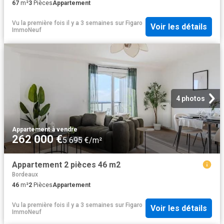
67
m²
3
Pièces
Appartement
Vu la première fois il y a 3 semaines
sur
Figaro
Voir les détails
ImmoNeuf
4 photos
Appartement
·
à vendre
262 000 €
5 695 €/m²
Appartement 2 pièces 46 m2
Bordeaux
46
m²
2
Pièces
Appartement
Vu la première fois il y a 3 semaines
sur
Figaro
Voir les détails
ImmoNeuf