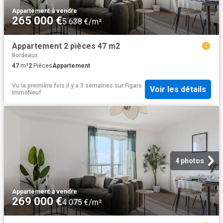
Appartement
·
à vendre
265 000 €
5 638 €/m²
Appartement 2 pièces 47 m2
Bordeaux
47
m²
2
Pièces
Appartement
Vu la première fois il y a 3 semaines
sur
Figaro
Voir les détails
ImmoNeuf
4 photos
Appartement
·
à vendre
269 000 €
4 075 €/m²