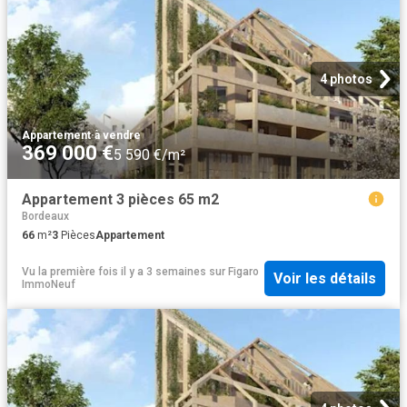
4 photos
Appartement
·
à vendre
369 000 €
5 590 €/m²
Appartement 3 pièces 65 m2
Bordeaux
66
m²
3
Pièces
Appartement
Vu la première fois il y a 3 semaines
sur
Figaro
Voir les détails
ImmoNeuf