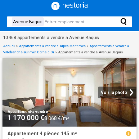
10 468 appartements à vendre à Avenue Baquis
Accueil
>
Appartements à vendre à Alpes-Maritimes
>
Appartements à vendre à
Villefranche-sur-mer Corne d'Or
>
Appartements à vendre à Avenue Baquis
Voir la photo
Appartement
·
à vendre
1 170 000 €
8 068 €/m²
Appartement 4 pièces 145 m²