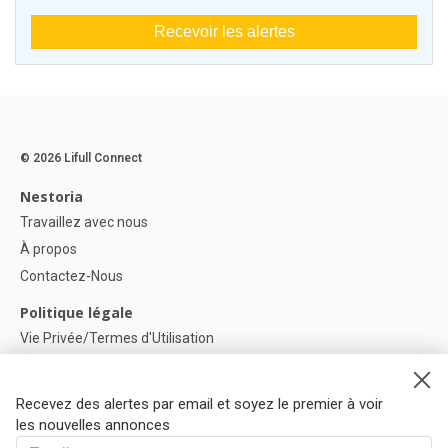
Recevoir les alertes
© 2026 Lifull Connect
Nestoria
Travaillez avec nous
À propos
Contactez-Nous
Politique légale
Vie Privée/Termes d'Utilisation
Politique de confidentialité
Politique de Cookies
Recevez des alertes par email et soyez le premier à voir
Paramètres des cookies
les nouvelles annonces