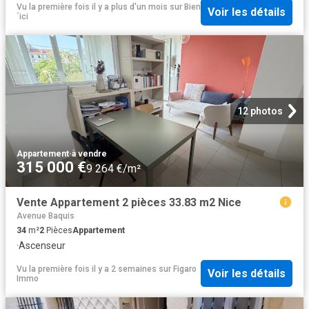
Vu la première fois il y a plus d'un mois
sur
Bien
Voir les détails
´ici
12 photos
Appartement
·
à vendre
315 000 €
9 264 €/m²
Vente Appartement 2 pièces 33.83 m2 Nice
Avenue Baquis
34
m²
2
Pièces
Appartement
·
Ascenseur
Vu la première fois il y a 2 semaines
sur
Figaro
Voir les détails
Immo