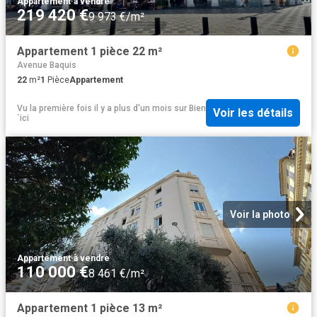
Appartement
·
à vendre
219 420 €
9 973 €/m²
Appartement 1 pièce 22 m²
Avenue Baquis
22
m²
1
Pièce
Appartement
Vu la première fois il y a plus d'un mois
sur
Bien
Voir les détails
´ici
Voir la photo
Appartement
·
à vendre
110 000 €
8 461 €/m²
Appartement 1 pièce 13 m²