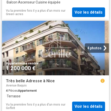
·
Balcon
·
Ascenseur
·
Cuisine équipée
Vu la première fois il y a plus d'un mois
sur
Voir les détails
Green-acres
4 photos
Appartement
·
à vendre
1 200 000 €
Très belle Adresse à Nice
Avenue Baquis
4
Pièces
Appartement
·
Terrasse
Vu la première fois il y a plus d'un mois
sur
Voir les détails
Goflint