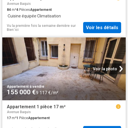
Avenue Baquis
84
m²
4
Pièces
Appartement
·
Cuisine équipée
·
Climatisation
Vu la première fois la semaine dernière
sur
Voir les détails
Bien´ici
Voir la photo
Appartement
·
à vendre
155 000 €
9 117 €/m²
Appartement 1 pièce 17 m²
Avenue Baquis
17
m²
1
Pièce
Appartement