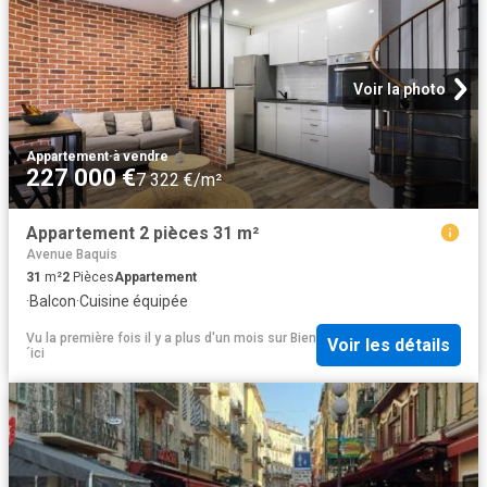
Voir la photo
Appartement
·
à vendre
227 000 €
7 322 €/m²
Appartement 2 pièces 31 m²
Avenue Baquis
31
m²
2
Pièces
Appartement
·
Balcon
·
Cuisine équipée
Vu la première fois il y a plus d'un mois
sur
Bien
Voir les détails
´ici