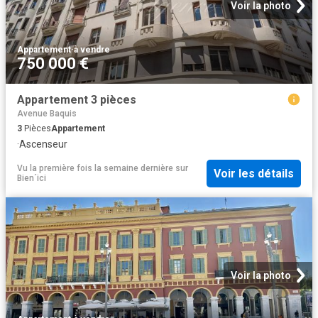
Voir la photo
Appartement
·
à vendre
750 000 €
Appartement 3 pièces
Avenue Baquis
3
Pièces
Appartement
·
Ascenseur
Vu la première fois la semaine dernière
sur
Voir les détails
Bien´ici
Voir la photo