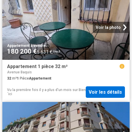
Voir la photo
Appartement
·
à vendre
180 200 €
5 631 €/m²
Appartement 1 pièce 32 m²
Avenue Baquis
32
m²
1
Pièce
Appartement
Vu la première fois il y a plus d'un mois
sur
Bien
Voir les détails
´ici