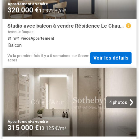
Appartement
·
à vendre
320 000 €
10 322 €/m²
Studio avec balcon à vendre Résidence Le Chauvain, hypercent. 31m² Nice
Avenue Baquis
31
m²
1
Pièce
Appartement
·
Balcon
Vu la première fois il y a 0 semaines
sur
Green-
Voir les détails
acres
4 photos
Appartement
·
à vendre
315 000 €
13 125 €/m²