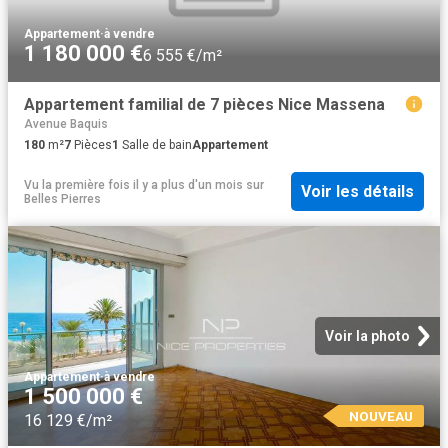
Appartement
·
à vendre
1 180 000 €
6 555 €/m²
Appartement familial de 7 pièces Nice Massena
Avenue Baquis
180
m²
7
Pièces
1
Salle de bain
Appartement
Vu la première fois il y a plus d'un mois
sur
Voir les détails
Belles Pierres
Voir la photo
Appartement
·
à vendre
1 500 000 €
NOUVEAU
16 129 €/m²