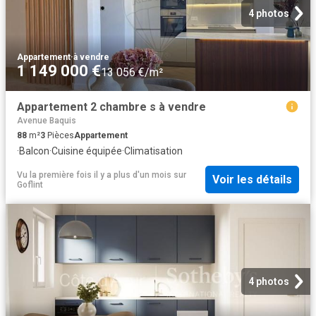
4 photos
Appartement
·
à vendre
1 149 000 €
13 056 €/m²
Appartement 2 chambre s à vendre
Avenue Baquis
88
m²
3
Pièces
Appartement
·
Balcon
·
Cuisine équipée
·
Climatisation
Vu la première fois il y a plus d'un mois
sur
Voir les détails
Goflint
4 photos