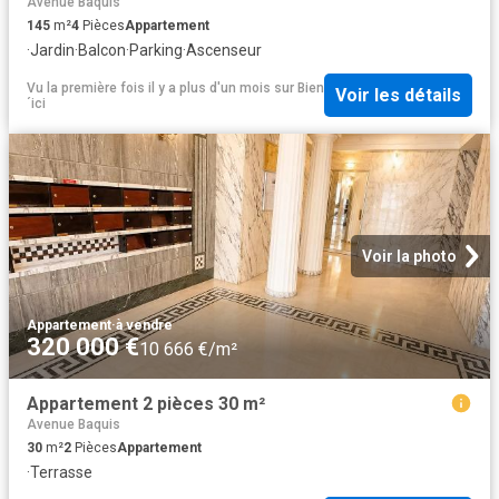
Avenue Baquis
145
m²
4
Pièces
Appartement
·
Jardin
·
Balcon
·
Parking
·
Ascenseur
Vu la première fois il y a plus d'un mois
sur
Bien
Voir les détails
´ici
Voir la photo
Appartement
·
à vendre
320 000 €
10 666 €/m²
Appartement 2 pièces 30 m²
Avenue Baquis
30
m²
2
Pièces
Appartement
·
Terrasse