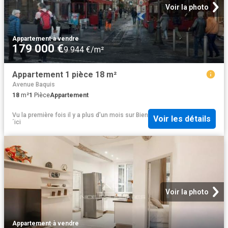
Voir la photo
Appartement
·
à vendre
179 000 €
9 944 €/m²
Appartement 1 pièce 18 m²
Avenue Baquis
18
m²
1
Pièce
Appartement
Vu la première fois il y a plus d'un mois
sur
Bien
Voir les détails
´ici
Voir la photo
Appartement
·
à vendre