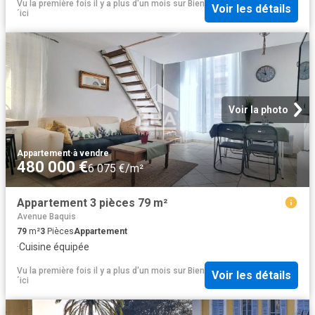
Vu la première fois il y a plus d'un mois
sur
Bien
Voir les détails
´ici
Voir la photo
Appartement
·
à vendre
480 000 €
6 075 €/m²
Appartement 3 pièces 79 m²
Avenue Baquis
79
m²
3
Pièces
Appartement
·
Cuisine équipée
Vu la première fois il y a plus d'un mois
sur
Bien
Voir les détails
´ici