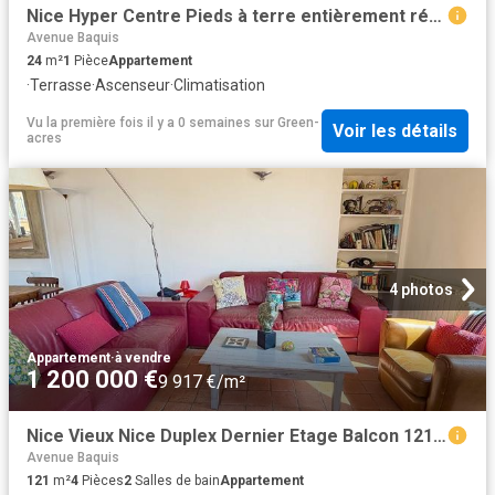
Nice Hyper Centre Pieds à terre entièrement rénovés 24m² Nice
Avenue Baquis
24
m²
1
Pièce
Appartement
·
Terrasse
·
Ascenseur
·
Climatisation
Vu la première fois il y a 0 semaines
sur
Green-
Voir les détails
acres
4 photos
Appartement
·
à vendre
1 200 000 €
9 917 €/m²
Nice Vieux Nice Duplex Dernier Etage Balcon 121m² Nice
Avenue Baquis
121
m²
4
Pièces
2
Salles de bain
Appartement