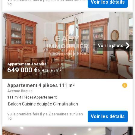
Voir les détails
´ici
Voir la photo
Appartement
·
à vendre
649 000 €
5 846 €/m²
Appartement 4 pièces 111 m²
Avenue Baquis
111
m²
4
Pièces
Appartement
·
Balcon
·
Cuisine équipée
·
Climatisation
Vu la première fois il y a 2 semaines
sur
Bien
Voir les détails
´ici