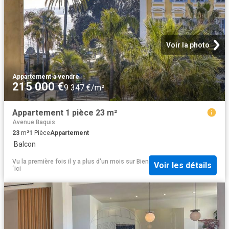
Voir la photo
Appartement
·
à vendre
215 000 €
9 347 €/m²
Appartement 1 pièce 23 m²
Avenue Baquis
23
m²
1
Pièce
Appartement
·
Balcon
Vu la première fois il y a plus d'un mois
sur
Bien
Voir les détails
´ici