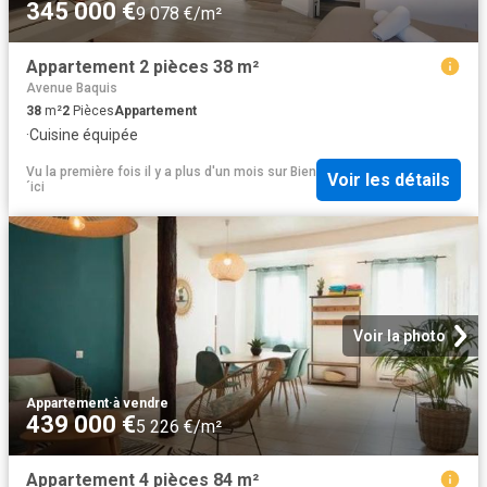
345 000 €
9 078 €/m²
Appartement 2 pièces 38 m²
Avenue Baquis
38
m²
2
Pièces
Appartement
·
Cuisine équipée
Vu la première fois il y a plus d'un mois
sur
Bien
Voir les détails
´ici
Voir la photo
Appartement
·
à vendre
439 000 €
5 226 €/m²
Appartement 4 pièces 84 m²