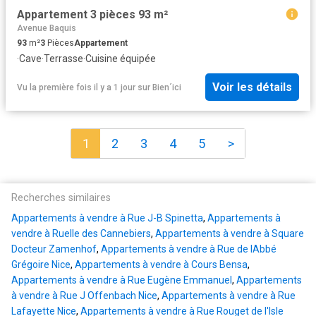
Appartement 3 pièces 93 m²
Avenue Baquis
93
m²
3
Pièces
Appartement
·
Cave
·
Terrasse
·
Cuisine équipée
Voir les détails
Vu la première fois il y a 1 jour
sur
Bien´ici
1
2
3
4
5
>
Recherches similaires
Appartements à vendre à Rue J-B Spinetta
,
Appartements à
vendre à Ruelle des Cannebiers
,
Appartements à vendre à Square
Docteur Zamenhof
,
Appartements à vendre à Rue de lAbbé
Grégoire Nice
,
Appartements à vendre à Cours Bensa
,
Appartements à vendre à Rue Eugène Emmanuel
,
Appartements
à vendre à Rue J Offenbach Nice
,
Appartements à vendre à Rue
Lafayette Nice
,
Appartements à vendre à Rue Rouget de l'Isle