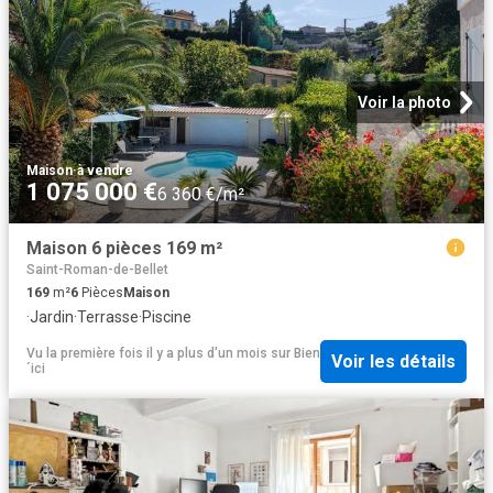
Voir la photo
Maison
·
à vendre
1 075 000 €
6 360 €/m²
Maison 6 pièces 169 m²
Saint-Roman-de-Bellet
169
m²
6
Pièces
Maison
·
Jardin
·
Terrasse
·
Piscine
Vu la première fois il y a plus d'un mois
sur
Bien
Voir les détails
´ici