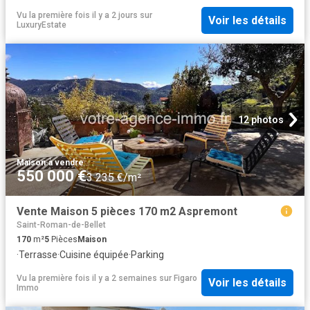
Vu la première fois il y a 2 jours
sur
Voir les détails
LuxuryEstate
12 photos
Maison
·
à vendre
550 000 €
3 235 €/m²
Vente Maison 5 pièces 170 m2 Aspremont
Saint-Roman-de-Bellet
170
m²
5
Pièces
Maison
·
Terrasse
·
Cuisine équipée
·
Parking
Vu la première fois il y a 2 semaines
sur
Figaro
Voir les détails
Immo