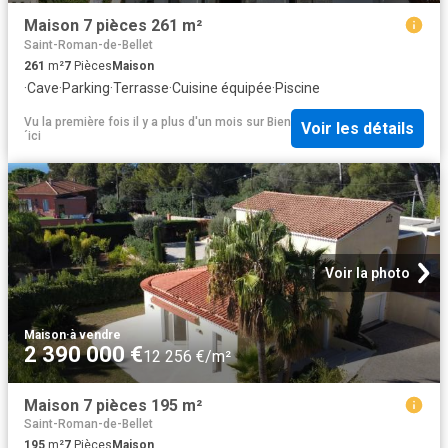
Maison 7 pièces 261 m²
Saint-Roman-de-Bellet
261
m²
7
Pièces
Maison
·
Cave
·
Parking
·
Terrasse
·
Cuisine équipée
·
Piscine
Vu la première fois il y a plus d'un mois
sur
Bien
Voir les détails
´ici
Voir la photo
Maison
·
à vendre
2 390 000 €
12 256 €/m²
Maison 7 pièces 195 m²
Saint-Roman-de-Bellet
195
m²
7
Pièces
Maison