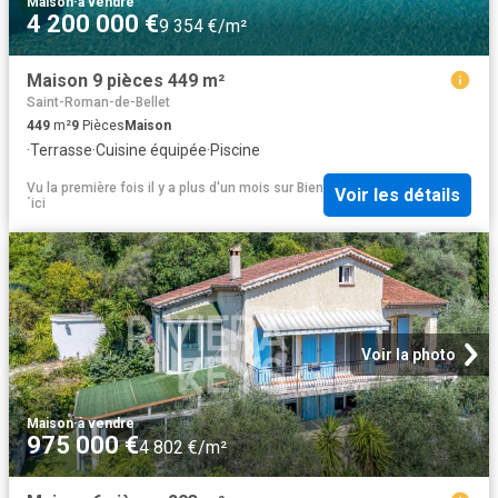
Maison
·
à vendre
4 200 000 €
9 354 €/m²
Maison 9 pièces 449 m²
Saint-Roman-de-Bellet
449
m²
9
Pièces
Maison
·
Terrasse
·
Cuisine équipée
·
Piscine
Vu la première fois il y a plus d'un mois
sur
Bien
Voir les détails
´ici
Voir la photo
Maison
·
à vendre
975 000 €
4 802 €/m²