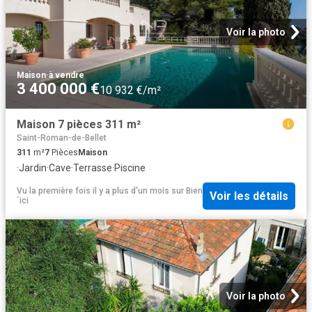
Voir la photo
Maison
·
à vendre
3 400 000 €
10 932 €/m²
Maison 7 pièces 311 m²
Saint-Roman-de-Bellet
311
m²
7
Pièces
Maison
·
Jardin
·
Cave
·
Terrasse
·
Piscine
Vu la première fois il y a plus d'un mois
sur
Bien
Voir les détails
´ici
Voir la photo