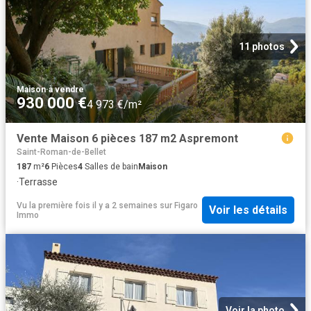
11 photos
Maison
·
à vendre
930 000 €
4 973 €/m²
Vente Maison 6 pièces 187 m2 Aspremont
Saint-Roman-de-Bellet
187
m²
6
Pièces
4
Salles de bain
Maison
·
Terrasse
Vu la première fois il y a 2 semaines
sur
Figaro
Voir les détails
Immo
Voir la photo