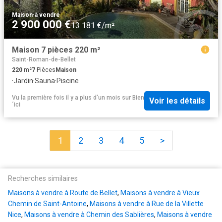
Maison
·
à vendre
2 900 000 €
13 181 €/m²
Maison 7 pièces 220 m²
Saint-Roman-de-Bellet
220
m²
7
Pièces
Maison
·
Jardin
·
Sauna
·
Piscine
Vu la première fois il y a plus d'un mois
sur
Bien
Voir les détails
´ici
1
2
3
4
5
>
Recherches similaires
Maisons à vendre à Route de Bellet
,
Maisons à vendre à Vieux
Chemin de Saint-Antoine
,
Maisons à vendre à Rue de la Villette
Nice
,
Maisons à vendre à Chemin des Sablières
,
Maisons à vendre