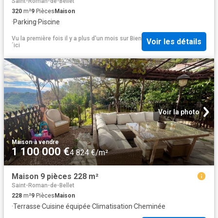
Saint-Roman-de-Bellet
320
m²
9
Pièces
Maison
·
Parking
·
Piscine
Vu la première fois il y a plus d'un mois
sur
Bien
Voir les détails
´ici
Voir la photo
Maison
·
à vendre
1 100 000 €
4 824 €/m²
Maison 9 pièces 228 m²
Saint-Roman-de-Bellet
228
m²
9
Pièces
Maison
·
Terrasse
·
Cuisine équipée
·
Climatisation
·
Cheminée