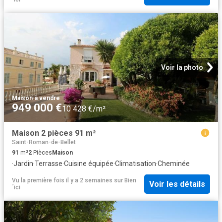
Voir la photo
Maison
·
à vendre
949 000 €
10 428 €/m²
Maison 2 pièces 91 m²
Saint-Roman-de-Bellet
91
m²
2
Pièces
Maison
·
Jardin
·
Terrasse
·
Cuisine équipée
·
Climatisation
·
Cheminée
Vu la première fois il y a 2 semaines
sur
Bien
Voir les détails
´ici