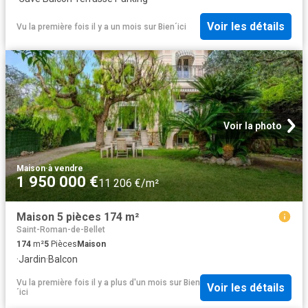
Voir les détails
Vu la première fois il y a un mois
sur
Bien´ici
Voir la photo
Maison
·
à vendre
1 950 000 €
11 206 €/m²
Maison 5 pièces 174 m²
Saint-Roman-de-Bellet
174
m²
5
Pièces
Maison
·
Jardin
·
Balcon
Vu la première fois il y a plus d'un mois
sur
Bien
Voir les détails
´ici