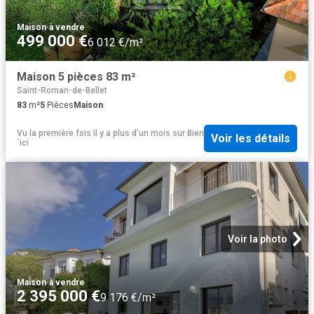
Maison
·
à vendre
499 000 €
6 012 €/m²
Maison 5 pièces 83 m²
Saint-Roman-de-Bellet
83
m²
5
Pièces
Maison
Vu la première fois il y a plus d'un mois
sur
Bien
Voir les détails
´ici
Voir la photo
Maison
·
à vendre
2 395 000 €
9 176 €/m²