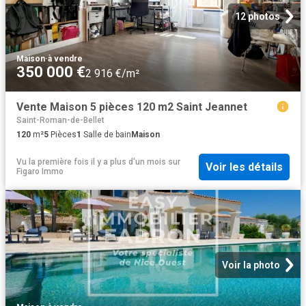
12 photos
Maison
·
à vendre
350 000 €
2 916 €/m²
Vente Maison 5 pièces 120 m2 Saint Jeannet
Saint-Roman-de-Bellet
120
m²
5
Pièces
1
Salle de bain
Maison
Vu la première fois il y a plus d'un mois
sur
Voir les détails
Figaro Immo
Voir la photo