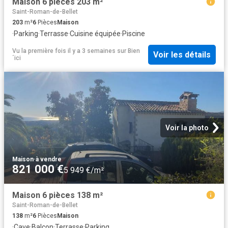
Maison 6 pièces 203 m²
Saint-Roman-de-Bellet
203
m²
6
Pièces
Maison
·
Parking
·
Terrasse
·
Cuisine équipée
·
Piscine
Vu la première fois il y a 3 semaines
sur
Bien
Voir les détails
´ici
Voir la photo
Maison
·
à vendre
821 000 €
5 949 €/m²
Maison 6 pièces 138 m²
Saint-Roman-de-Bellet
138
m²
6
Pièces
Maison
·
Cave
·
Balcon
·
Terrasse
·
Parking