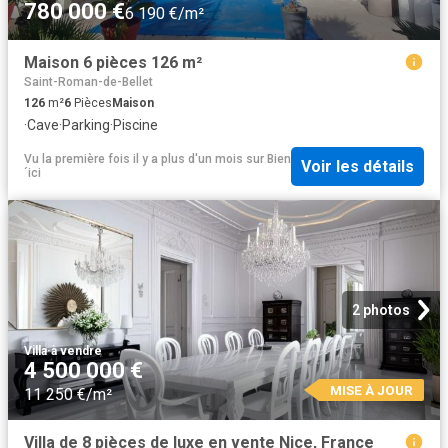
780 000 €
6 190 €/m²
Maison 6 pièces 126 m²
Saint-Roman-de-Bellet
126
m²
6
Pièces
Maison
·
Cave
·
Parking
·
Piscine
Vu la première fois il y a plus d'un mois
sur
Bien
Voir les détails
´ici
2 photos
Villa
·
à vendre
4 500 000 €
MISE À JOUR
11 250 €/m²
Villa de 8 pièces de luxe en vente Nice, France