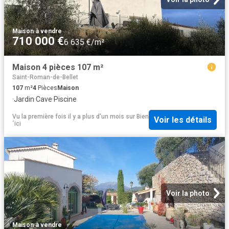
Maison
·
à vendre
710 000 €
6 635 €/m²
Maison 4 pièces 107 m²
Saint-Roman-de-Bellet
107
m²
4
Pièces
Maison
·
Jardin
·
Cave
·
Piscine
Vu la première fois il y a plus d'un mois
sur
Bien
Voir les détails
´ici
Voir la photo
Maison
·
à vendre