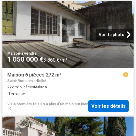
Voir la photo
Maison
·
à vendre
1 050 000 €
3 860 €/m²
Maison 6 pièces 272 m²
Saint-Roman-de-Bellet
272
m²
6
Pièces
Maison
·
Terrasse
Vu la première fois il y a plus d'un mois
sur
Bien
Voir les détails
´ici