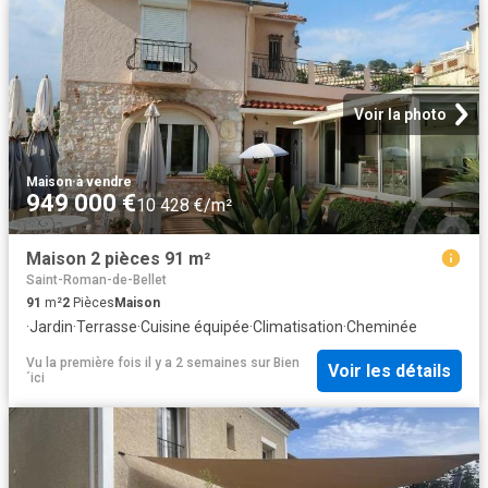
Voir la photo
Maison
·
à vendre
949 000 €
10 428 €/m²
Maison 2 pièces 91 m²
Saint-Roman-de-Bellet
91
m²
2
Pièces
Maison
·
Jardin
·
Terrasse
·
Cuisine équipée
·
Climatisation
·
Cheminée
Vu la première fois il y a 2 semaines
sur
Bien
Voir les détails
´ici