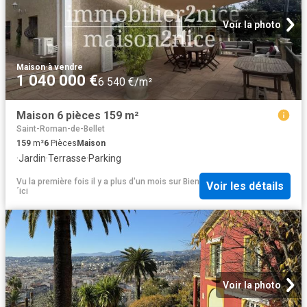
Voir la photo
Maison
·
à vendre
1 040 000 €
6 540 €/m²
Maison 6 pièces 159 m²
Saint-Roman-de-Bellet
159
m²
6
Pièces
Maison
·
Jardin
·
Terrasse
·
Parking
Vu la première fois il y a plus d'un mois
sur
Bien
Voir les détails
´ici
Voir la photo