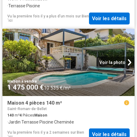
·
Terrasse
·
Piscine
Vu la première fois il y a plus d'un mois
sur
Bien
Voir les détails
´ici
Voir la photo
Maison
·
à vendre
1 475 000 €
10 535 €/m²
Maison 4 pièces 140 m²
Saint-Roman-de-Bellet
140
m²
4
Pièces
Maison
·
Jardin
·
Terrasse
·
Piscine
·
Cheminée
Vu la première fois il y a 2 semaines
sur
Bien
Voir les détails
´ici