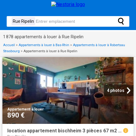
1 878 appartements à louer à Rue Ripelin
Accueil
>
Appartements à louer à Bas-Rhin
>
Appartements à louer à Robertsau
Strasbourg
>
Appartements à louer à Rue Ripelin
4 photos
Appartement
·
à louer
890 €
location appartement bischheim 3 pièces 67 m2 bas rhin 67800 890 € / mois