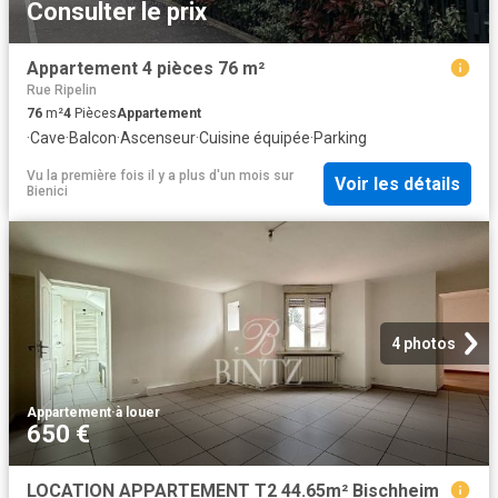
Consulter le prix
Appartement 4 pièces 76 m²
Rue Ripelin
76
m²
4
Pièces
Appartement
·
Cave
·
Balcon
·
Ascenseur
·
Cuisine équipée
·
Parking
Vu la première fois il y a plus d'un mois
sur
Voir les détails
Bienici
4 photos
Appartement
·
à louer
650 €
LOCATION APPARTEMENT T2 44.65m² Bischheim