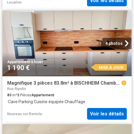
Voir les détails
Locamoi
4 photos
Appartement
·
à louer
1 190 €
MISE À JOUR
Magnifique 3 pièces 83.8m² à BISCHHEIM Chambre étudiante 9.3m² à STRASBOURG/NEUDORF
Rue Ripelin
83
m²
3
Pièces
Appartement
·
Cave
·
Parking
·
Cuisine équipée
·
Chauffage
Voir les détails
Nouveau
sur
Rentola