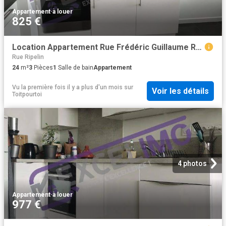
Appartement
·
à louer
825 €
Location Appartement Rue Frédéric Guillaume Raiffeisen, Strasbourg
Rue Ripelin
24
m²
3
Pièces
1
Salle de bain
Appartement
Vu la première fois il y a plus d'un mois
sur
Voir les détails
Toitpourtoi
4 photos
Appartement
·
à louer
977 €