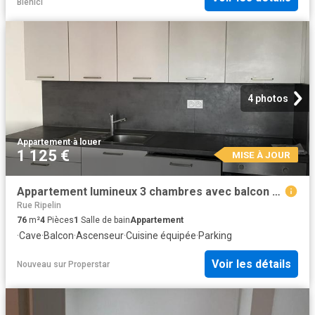
Bienici
4 photos
Appartement
·
à louer
1 125 €
MISE À JOUR
Appartement lumineux 3 chambres avec balcon à Bischheim
Rue Ripelin
76
m²
4
Pièces
1
Salle de bain
Appartement
·
Cave
·
Balcon
·
Ascenseur
·
Cuisine équipée
·
Parking
Voir les détails
Nouveau
sur
Properstar