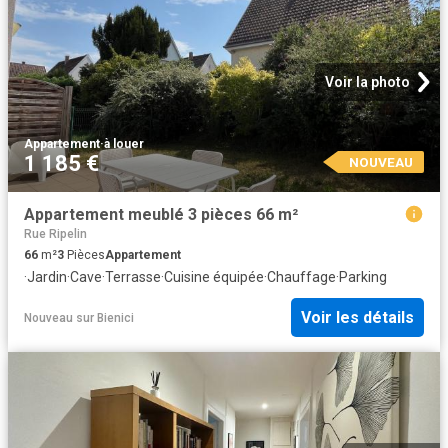
Voir la photo
Appartement
·
à louer
1 185 €
NOUVEAU
Appartement meublé 3 pièces 66 m²
Rue Ripelin
66
m²
3
Pièces
Appartement
·
Jardin
·
Cave
·
Terrasse
·
Cuisine équipée
·
Chauffage
·
Parking
Voir les détails
Nouveau
sur
Bienici