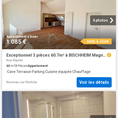
4 photos
Appartement
·
à louer
1 085 €
MISE À JOUR
Exceptionnel 3 pièces 60.7m² à BISCHHEIM Magnifique 3 pièces 58.5m² meublé à NEUDORF Joli 4 pièces 96m² à Neudorf EXCEPTIONNEL DUPLEX 3 PIÈCES MEUBLÉ EN CENTRE VILLE DE STRASBOURG Exceptionnel 2 pièces 65.4m² au PLAZA Magnifique 2 pièces 51m² en hyper cen
Rue Ripelin
60
m²
3
Pièces
Appartement
·
Cave
·
Terrasse
·
Parking
·
Cuisine équipée
·
Chauffage
Voir les détails
Nouveau
sur
Rentola