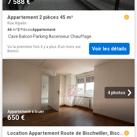
7 588 €
Appartement 2 pièces 45 m²
Rue Ripelin
44
m²
2
Pièces
Appartement
·
Cave
·
Balcon
·
Parking
·
Ascenseur
·
Chauffage
Vu la première fois il y a plus d'un mois
sur
Voir les détails
Bienici
4 photos
Appartement
·
à louer
650 €
Location Appartement Route de Bischwiller, Bischheim