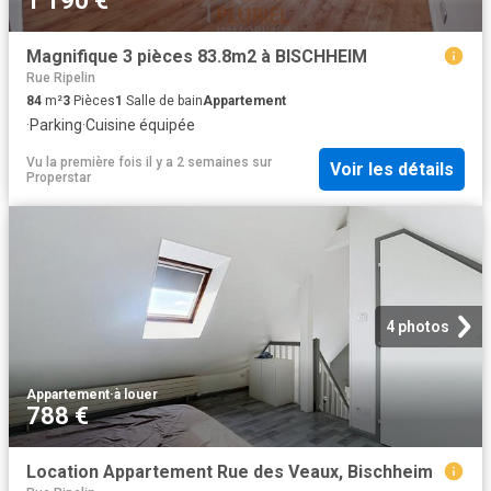
1 190 €
Magnifique 3 pièces 83.8m2 à BISCHHEIM
Rue Ripelin
84
m²
3
Pièces
1
Salle de bain
Appartement
·
Parking
·
Cuisine équipée
Vu la première fois il y a 2 semaines
sur
Voir les détails
Properstar
4 photos
Appartement
·
à louer
788 €
Location Appartement Rue des Veaux, Bischheim