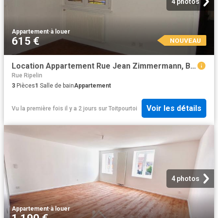
4 photos
Appartement
·
à louer
615 €
NOUVEAU
Location Appartement Rue Jean Zimmermann, Bischheim
Rue Ripelin
3
Pièces
1
Salle de bain
Appartement
Voir les détails
Vu la première fois il y a 2 jours
sur
Toitpourtoi
4 photos
Appartement
·
à louer