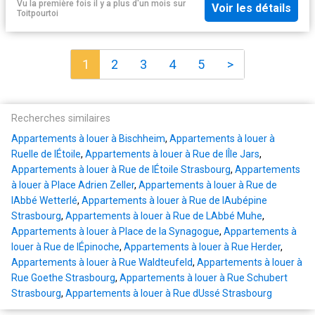
Vu la première fois il y a plus d'un mois
sur
Voir les détails
Toitpourtoi
1
2
3
4
5
>
Recherches similaires
Appartements à louer à Bischheim
,
Appartements à louer à
Ruelle de lÉtoile
,
Appartements à louer à Rue de lÎle Jars
,
Appartements à louer à Rue de lÉtoile Strasbourg
,
Appartements
à louer à Place Adrien Zeller
,
Appartements à louer à Rue de
lAbbé Wetterlé
,
Appartements à louer à Rue de lAubépine
Strasbourg
,
Appartements à louer à Rue de LAbbé Muhe
,
Appartements à louer à Place de la Synagogue
,
Appartements à
louer à Rue de lÉpinoche
,
Appartements à louer à Rue Herder
,
Appartements à louer à Rue Waldteufeld
,
Appartements à louer à
Rue Goethe Strasbourg
,
Appartements à louer à Rue Schubert
Strasbourg
,
Appartements à louer à Rue dUssé Strasbourg