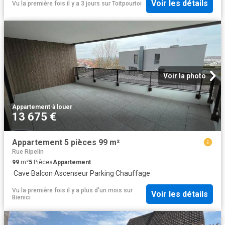
Voir les détails
Vu la première fois il y a 3 jours
sur
Toitpourtoi
Voir la photo
Appartement
·
à louer
13 675 €
Appartement 5 pièces 99 m²
Rue Ripelin
99
m²
5
Pièces
Appartement
·
Cave
·
Balcon
·
Ascenseur
·
Parking
·
Chauffage
Vu la première fois il y a plus d'un mois
sur
Voir les détails
Bienici