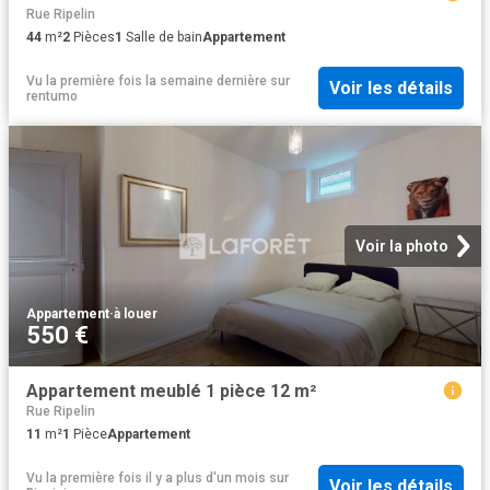
Rue Ripelin
44
m²
2
Pièces
1
Salle de bain
Appartement
Vu la première fois la semaine dernière
sur
Voir les détails
rentumo
Voir la photo
Appartement
·
à louer
550 €
Appartement meublé 1 pièce 12 m²
Rue Ripelin
11
m²
1
Pièce
Appartement
Vu la première fois il y a plus d'un mois
sur
Voir les détails