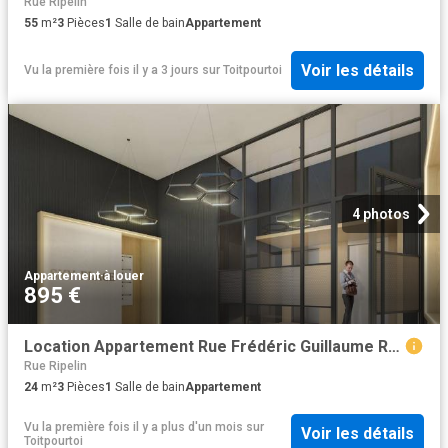
Rue Ripelin
55
m²
3
Pièces
1
Salle de bain
Appartement
Voir les détails
Vu la première fois il y a 3 jours
sur
Toitpourtoi
4 photos
Appartement
·
à louer
895 €
Location Appartement Rue Frédéric Guillaume Raiffeisen, Strasbourg
Rue Ripelin
24
m²
3
Pièces
1
Salle de bain
Appartement
Vu la première fois il y a plus d'un mois
sur
Voir les détails
Toitpourtoi