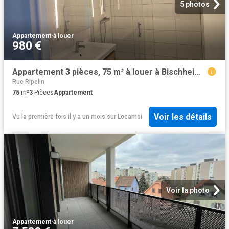
5 photos
Appartement
·
à louer
980 €
Appartement 3 pièces, 75 m² à louer à Bischheim 67800
Rue Ripelin
75
m²
3
Pièces
Appartement
Voir les détails
Vu la première fois il y a un mois
sur
Locamoi
Voir la photo
Appartement
·
à louer