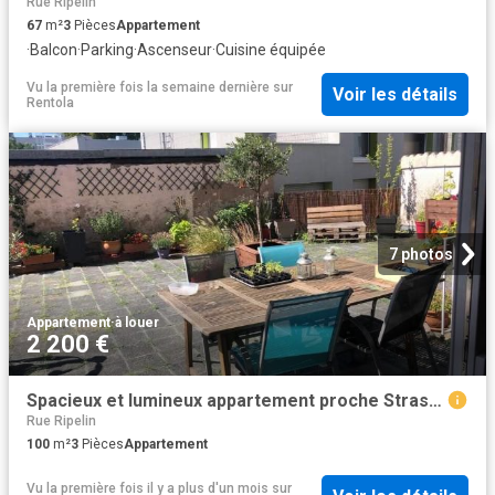
Rue Ripelin
67
m²
3
Pièces
Appartement
·
Balcon
·
Parking
·
Ascenseur
·
Cuisine équipée
Vu la première fois la semaine dernière
sur
Voir les détails
Rentola
7 photos
Appartement
·
à louer
2 200 €
Spacieux et lumineux appartement proche Strasbourg
Rue Ripelin
100
m²
3
Pièces
Appartement
Vu la première fois il y a plus d'un mois
sur