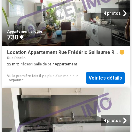
4 photos
Appartement
·
à louer
730 €
Location Appartement Rue Frédéric Guillaume Raiffeisen, Strasbourg
Rue Ripelin
22
m²
2
Pièces
1
Salle de bain
Appartement
Vu la première fois il y a plus d'un mois
sur
Voir les détails
Toitpourtoi
4 photos