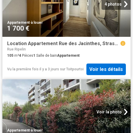
4 photos
Appartement
·
à louer
1 700 €
Location Appartement Rue des Jacinthes, Strasbourg
Rue Ripelin
105
m²
4
Pièces
1
Salle de bain
Appartement
Voir les détails
Vu la première fois il y a 3 jours
sur
Toitpourtoi
Voir la photo
Appartement
·
à louer