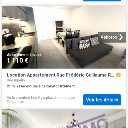
4 photos
Appartement
·
à louer
1 110 €
Location Appartement Rue Frédéric Guillaume Raiffeisen, Strasbourg
Rue Ripelin
21
m²
2
Pièces
1
Salle de bain
Appartement
Vu la première fois il y a plus d'un mois
sur
Voir les détails
Toitpourtoi