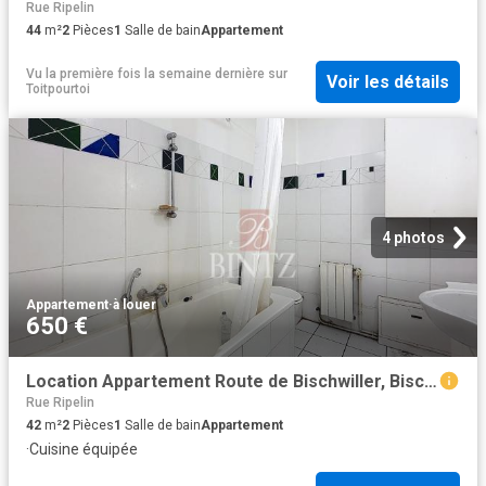
Rue Ripelin
44
m²
2
Pièces
1
Salle de bain
Appartement
Vu la première fois la semaine dernière
sur
Voir les détails
Toitpourtoi
4 photos
Appartement
·
à louer
650 €
Location Appartement Route de Bischwiller, Bischheim
Rue Ripelin
42
m²
2
Pièces
1
Salle de bain
Appartement
·
Cuisine équipée