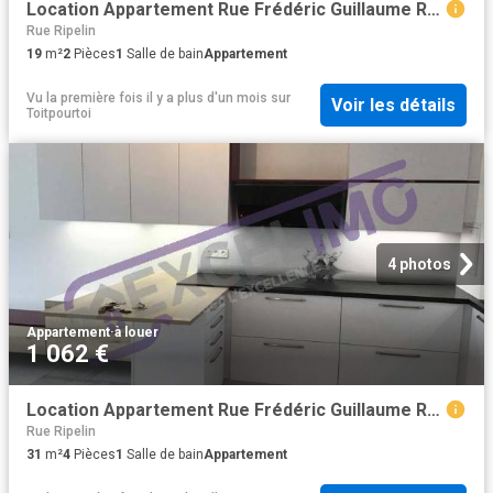
Location Appartement Rue Frédéric Guillaume Raiffeisen, Strasbourg
Rue Ripelin
19
m²
2
Pièces
1
Salle de bain
Appartement
Vu la première fois il y a plus d'un mois
sur
Voir les détails
Toitpourtoi
4 photos
Appartement
·
à louer
1 062 €
Location Appartement Rue Frédéric Guillaume Raiffeisen, Strasbourg
Rue Ripelin
31
m²
4
Pièces
1
Salle de bain
Appartement