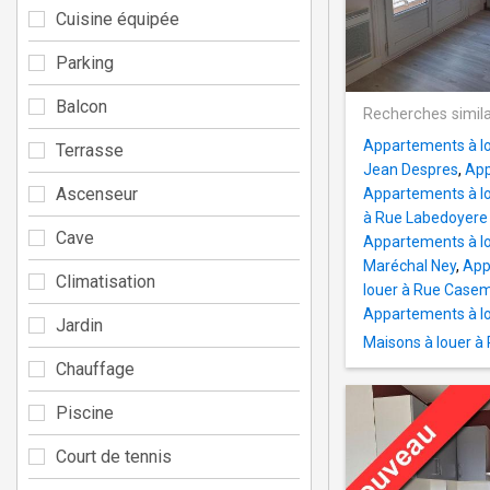
Cuisine équipée
Parking
Balcon
Recherches simila
Appartements à lo
Terrasse
Jean Despres
,
App
Ascenseur
Appartements à lo
à Rue Labedoyere
Cave
Appartements à lou
Maréchal Ney
,
App
Climatisation
louer à Rue Casem
Appartements à lo
Jardin
Maisons à louer à 
Chauffage
Piscine
Court de tennis