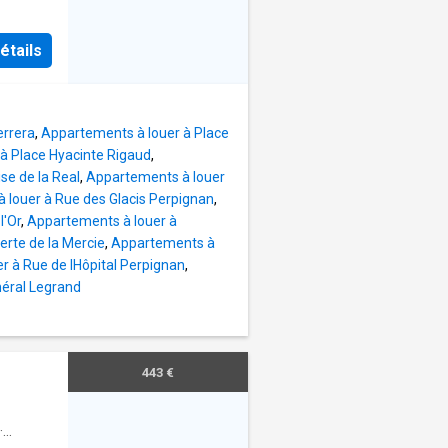
DPE
r,
étails
nds
es avec
,00
0 euros
errera
,
Appartements à louer à Place
 la
à Place Hyacinte Rigaud
,
ge
se de la Real
,
Appartements à louer
ros/m² )
 louer à Rue des Glacis Perpignan
,
,67
l'Or
,
Appartements à louer à
mes
rte de la Mercie
,
Appartements à
IENNE
r à Rue de lHôpital Perpignan
,
éral Legrand
443 €
·