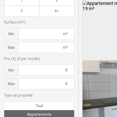
1
2
3
4+
Surface (m²)
Min
Max
Prix (€) (€ per month)
Min
Max
Type de propriété
Tout
Appartements