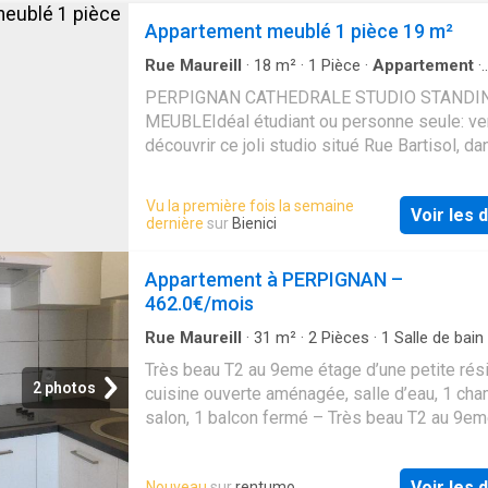
Appartement meublé 1 pièce 19 m²
Rue Maureill
·
18
m²
·
1
Pièce
·
Appartement
·
Climatisation
PERPIGNAN CATHEDRALE STUDIO STANDI
MEUBLEIdéal étudiant ou personne seule: v
découvrir ce joli studio situé Rue Bartisol, da
magnifique immeuble classé, sous les toits, 
calme, au dernier étage de l'immeuble.Ce bien
Vu la première fois la semaine
Voir les d
original, a été réalisé 'sur mesure' par son
dernière
sur
Bienici
propriétaire, dans un esprit bateau fait de bo
vernis et de nombreux rangements astucieux.
Appartement à PERPIGNAN –
dispose, pour plus de confort, d'un lave linge
462.0€/mois
climatisation réversible.Honoraires de 205,1
à la charge du locataire comprenant 55,95 € 
Rue Maureill
·
31
m²
·
2
Pièces
·
1
Salle de bain
Appartement
·
Balcon
·
Cuisine équipée
pour l'état des lieux. Loyer de base 475.60 €
Très beau T2 au 9eme étage d’une petite rés
Provision sur charges 50 €/mois, régularisat
2 photos
cuisine ouverte aménagée, salle d’eau, 1 cha
annuelle. Dépôt de garantie 500 €. Classe éne
salon, 1 balcon fermé – Très beau T2 au 9e
Classe climat A Montant estimé des dépens
d’une petite résidence. cuisine ouverte amén
annuelles d'énergie pour un usage standard: 
salle d’eau, 1 chambre, 1 salon, 1 balcon ferm
489.00 € et 661.00 € sur les années 2021, 2
Voir les d
Nouveau
sur
rentumo