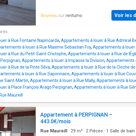
barèmes d’honoraires à l’adresse suivante: 
équipé de climatisation réversible dans séjou
ANCIENNE VERSION
Balcons. facilités de parking – proche des
Voir les d
Nouveau
sur
rentumo
commodités, commerces, arrêts de bus, gra
axes ! Avance sur eau inclue dans les charg
régularisation annuelle. A voir!. Loyer de 595
ires
euros par mois charges comprises dont 62,0
uer à Rue Fontaine Napincarda
,
Appartements à louer à Rue Admiral B
par mois de provision pour charges (soumis à
artements à louer à Rue Maxime Sebastian Foy
,
Appartements à louer 
régularisation annuelle). Les honoraires char
uer à Rue du Petit-Saint-Cristophe
,
Appartements à louer à Rue de lÉgli
locataire sont de 533,00 euros ( soit 8,88 eu
 Perpignan
,
Appartements à louer à Impasse la Division
,
Appartements à
dont 160,00 euros pour état des lieux ( soit 2
er à Rue de la Pinte Silva
,
Appartements à louer à Rue de la Cloche de 
euros/m² ). Vous pouvez consulter les barè
artements à louer à Rue Saponnaire
,
Appartements à louer à Rue Couve
d’honoraires à l’adresse suivante: DPE ANC
e Saint-Martin
,
Appartements à louer à Rue Mally
,
Appartements à loue
VERSION
uer à Place François Arago Perpignan
,
Appartements à louer à Rue Gén
Rue Maureill
Appartement à PERPIGNAN –
443.0€/mois
Rue Maureill
·
29
m²
·
2
Pièces
·
1
Salle de bain