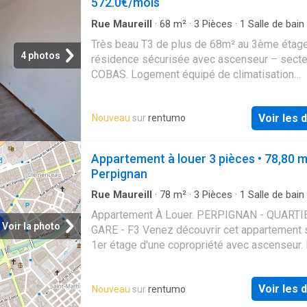
572.0€/mois
euros pour état des lieux ( soit 2,52 euros/m²
Vous pouvez consulter les barèmes d’honora
Rue Maureill
·
68
m²
·
3
Pièces
·
1
Salle de bain
Appartement
·
Balcon
·
Ascenseur
·
Climatisati
l’adresse suivante
Très beau T3 de plus de 68m² au 3ème étage
4 photos
résidence sécurisée avec ascenseur – sect
COBAS. Logement équipé de climatisation
réversible, balcons. proche des commodités,
de bus, MAS GUERIDO, grands axes. A voir!. 
Voir les d
Nouveau
sur
rentumo
de 655,00 euros par mois charges comprise
83,00 euros par mois de provision pour char
(soumis à la régularisation annuelle). Les ho
Appartement à louer 3 pièces • 78,80 
charge locataire sont de 572,00 euros ( soit 
Perpignan
euros/m² ) dont 115,00 euros pour état des li
soit 1,67 euros/m² ). Vous pouvez consulter 
Rue Maureill
·
78
m²
·
3
Pièces
·
1
Salle de bain
Appartement
·
Cave
·
Balcon
·
Parking
·
Ascens
barèmes d’honoraires à l’adresse suivante
Appartement À Louer. PERPIGNAN - QUARTI
Cuisine équipée
·
Climatisation
Voir la photo
GARE - F3 Venez découvrir cet appartement s
1er étage d'une copropriété avec ascenseur. 
compose, d'une entrée qui dessert une pièce
avec un grand balcon, d'une cuisine aménagé
Voir les d
Nouveau
sur
rentumo
indépendante avec un balcon, d'un wc indépe
d'une salle de bain ainsi que deux chambres