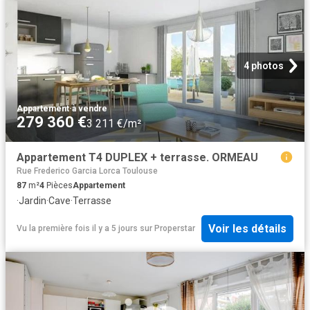
4 photos
Appartement
·
à vendre
279 360 €
3 211 €/m²
Appartement T4 DUPLEX + terrasse. ORMEAU
Rue Frederico Garcia Lorca Toulouse
87
m²
4
Pièces
Appartement
·
Jardin
·
Cave
·
Terrasse
Voir les détails
Vu la première fois il y a 5 jours
sur
Properstar