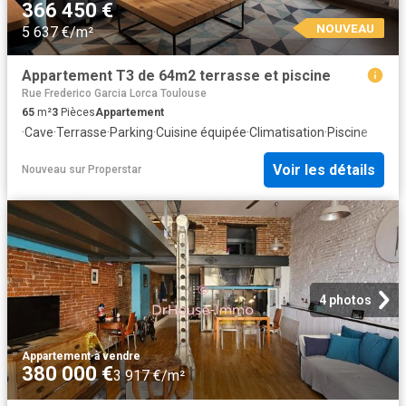
366 450 €
NOUVEAU
5 637 €/m²
Appartement T3 de 64m2 terrasse et piscine
Rue Frederico Garcia Lorca Toulouse
65
m²
3
Pièces
Appartement
·
Cave
·
Terrasse
·
Parking
·
Cuisine équipée
·
Climatisation
·
Piscine
Voir les détails
Nouveau
sur
Properstar
4 photos
Appartement
·
à vendre
380 000 €
3 917 €/m²