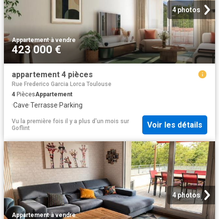
4 photos
Appartement
·
à vendre
423 000 €
appartement 4 pièces
Rue Frederico Garcia Lorca Toulouse
4
Pièces
Appartement
·
Cave
·
Terrasse
·
Parking
Vu la première fois il y a plus d'un mois
sur
Voir les détails
Goflint
4 photos
Appartement
·
à vendre