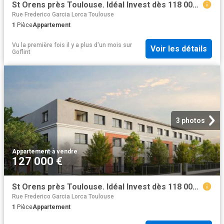
St Orens près Toulouse. Idéal Invest dès 118 000 €
Rue Frederico Garcia Lorca Toulouse
1
Pièce
Appartement
Vu la première fois il y a plus d'un mois
sur
Voir les détails
Goflint
3 photos
Appartement
·
à vendre
127 000 €
St Orens près Toulouse. Idéal Invest dès 118 000 €
Rue Frederico Garcia Lorca Toulouse
1
Pièce
Appartement