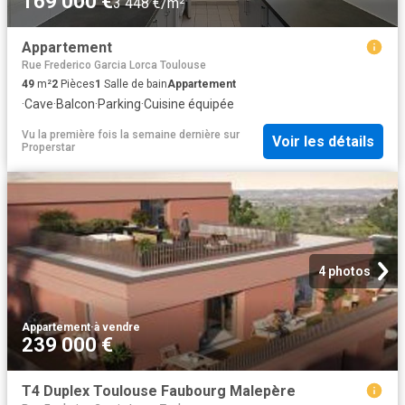
169 000 €
3 448 €/m²
Appartement
Rue Frederico Garcia Lorca Toulouse
49
m²
2
Pièces
1
Salle de bain
Appartement
·
Cave
·
Balcon
·
Parking
·
Cuisine équipée
Vu la première fois la semaine dernière
sur
Voir les détails
Properstar
4 photos
Appartement
·
à vendre
239 000 €
T4 Duplex Toulouse Faubourg Malepère