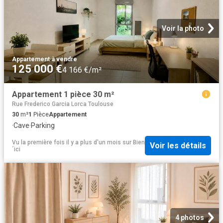
Voir la photo
Appartement
·
à vendre
125 000 €
4 166 €/m²
Appartement 1 pièce 30 m²
Rue Frederico Garcia Lorca Toulouse
30
m²
1
Pièce
Appartement
·
Cave
·
Parking
Vu la première fois il y a plus d'un mois
sur
Bien
Voir les détails
´ici
4 photos