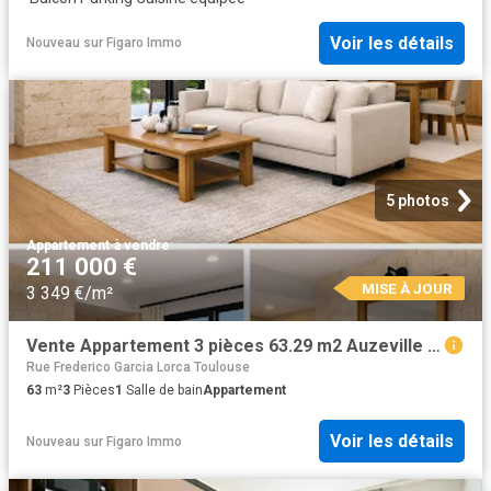
Voir les détails
Nouveau
sur
Figaro Immo
5 photos
Appartement
·
à vendre
211 000 €
MISE À JOUR
3 349 €/m²
Vente Appartement 3 pièces 63.29 m2 Auzeville Tolosane
Rue Frederico Garcia Lorca Toulouse
63
m²
3
Pièces
1
Salle de bain
Appartement
Voir les détails
Nouveau
sur
Figaro Immo