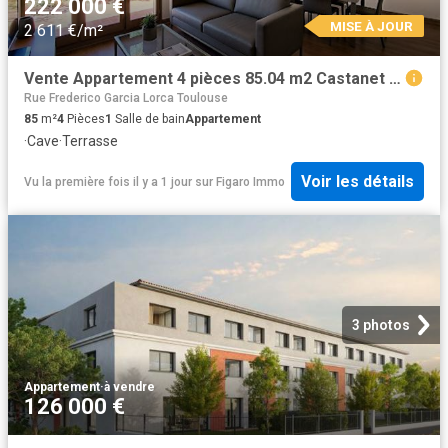
222 000 €
MISE À JOUR
2 611 €/m²
Vente Appartement 4 pièces 85.04 m2 Castanet Tolosan
Rue Frederico Garcia Lorca Toulouse
85
m²
4
Pièces
1
Salle de bain
Appartement
·
Cave
·
Terrasse
Voir les détails
Vu la première fois il y a 1 jour
sur
Figaro Immo
3 photos
Appartement
·
à vendre
126 000 €