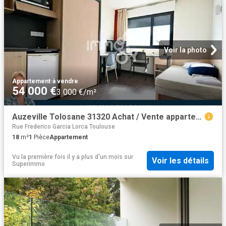
Voir la photo
Appartement
·
à vendre
54 000 €
3 000 €/m²
Auzeville Tolosane 31320 Achat / Vente appartement 1 pièce t1
Rue Frederico Garcia Lorca Toulouse
18
m²
1
Pièce
Appartement
Vu la première fois il y a plus d'un mois
sur
Voir les détails
Superimmo