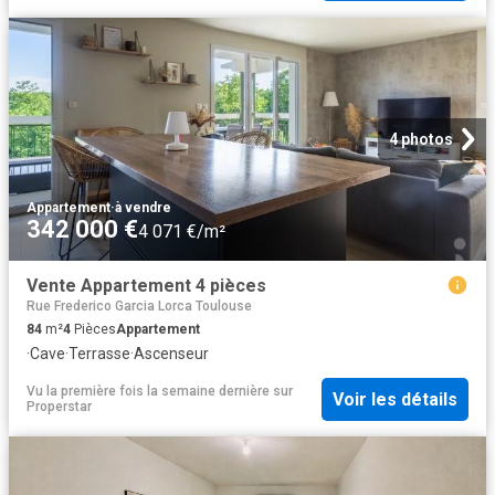
4 photos
Appartement
·
à vendre
342 000 €
4 071 €/m²
Vente Appartement 4 pièces
Rue Frederico Garcia Lorca Toulouse
84
m²
4
Pièces
Appartement
·
Cave
·
Terrasse
·
Ascenseur
Vu la première fois la semaine dernière
sur
Voir les détails
Properstar