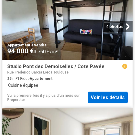
4 photos
Appartement
·
à vendre
94 000 €
3 760 €/m²
Studio Pont des Demoiselles / Cote Pavée
Rue Frederico Garcia Lorca Toulouse
25
m²
1
Pièce
Appartement
·
Cuisine équipée
Vu la première fois il y a plus d'un mois
sur
Voir les détails
Properstar