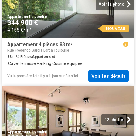
Voir la photo
Appartement
·
à vendre
344 900 €
NOUVEAU
4 155 €/m²
Appartement 4 pièces 83 m²
Rue Frederico Garcia Lorca Toulouse
83
m²
4
Pièces
Appartement
·
Cave
·
Terrasse
·
Parking
·
Cuisine équipée
Voir les détails
Vu la première fois il y a 1 jour
sur
Bien´ici
12 photos
Appartement
·
à vendre