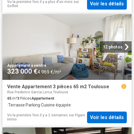
Vu la première fois il y a plus d'un mois
sur
Voir les détails
Goflint
12 photos
Appartement
·
à vendre
323 000 €
4 969 €/m²
Vente Appartement 3 pièces 65 m2 Toulouse
Rue Frederico Garcia Lorca Toulouse
65
m²
3
Pièces
Appartement
·
Terrasse
·
Parking
·
Cuisine équipée
Vu la première fois il y a 2 semaines
sur
Figaro
Voir les détails
Immo