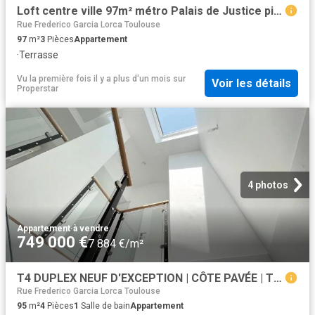
Loft centre ville 97m² métro Palais de Justice pierres apparentes, mezzanine, possible commerce Carmes
Rue Frederico Garcia Lorca Toulouse
97
m²
3
Pièces
Appartement
·
Terrasse
Vu la première fois il y a plus d'un mois
sur
Voir les détails
Properstar
4 photos
Appartement
·
à vendre
749 000 €
7 884 €/m²
T4 DUPLEX NEUF D'EXCEPTION | CÔTE PAVÉE | TERRASSE PANORAMIQUE
Rue Frederico Garcia Lorca Toulouse
95
m²
4
Pièces
1
Salle de bain
Appartement