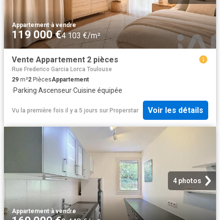
Appartement
·
à vendre
119 000 €
4 103 €/m²
Vente Appartement 2 pièces
Rue Frederico Garcia Lorca Toulouse
29
m²
2
Pièces
Appartement
·
Parking
·
Ascenseur
·
Cuisine équipée
Voir les détails
Vu la première fois il y a 5 jours
sur
Properstar
4 photos
Appartement
·
à vendre