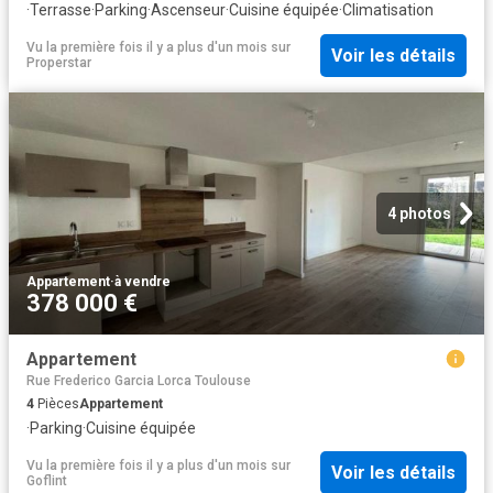
·
Terrasse
·
Parking
·
Ascenseur
·
Cuisine équipée
·
Climatisation
Vu la première fois il y a plus d'un mois
sur
Voir les détails
Properstar
4 photos
Appartement
·
à vendre
378 000 €
Appartement
Rue Frederico Garcia Lorca Toulouse
4
Pièces
Appartement
·
Parking
·
Cuisine équipée
Vu la première fois il y a plus d'un mois
sur
Voir les détails
Goflint