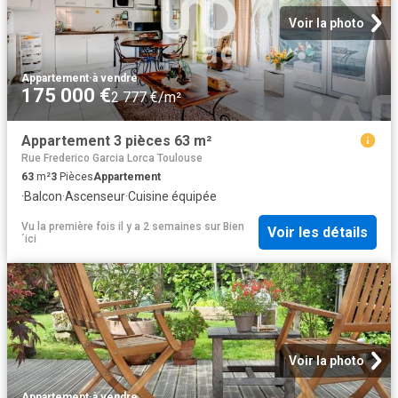
Voir la photo
Appartement
·
à vendre
175 000 €
2 777 €/m²
Appartement 3 pièces 63 m²
Rue Frederico Garcia Lorca Toulouse
63
m²
3
Pièces
Appartement
·
Balcon
·
Ascenseur
·
Cuisine équipée
Vu la première fois il y a 2 semaines
sur
Bien
Voir les détails
´ici
Voir la photo
Appartement
·
à vendre