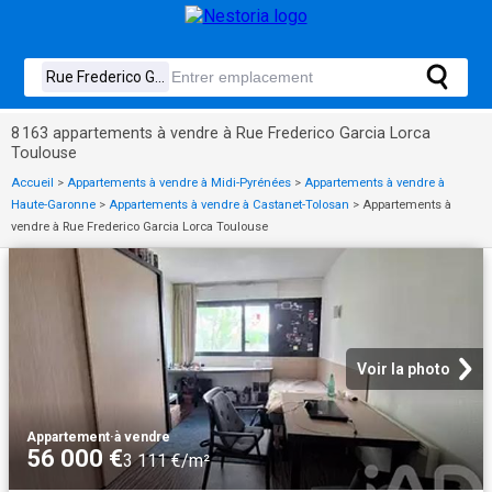
8 163 appartements à vendre à Rue Frederico Garcia Lorca
Toulouse
Accueil
>
Appartements à vendre à Midi-Pyrénées
>
Appartements à vendre à
Haute-Garonne
>
Appartements à vendre à Castanet-Tolosan
>
Appartements à
vendre à Rue Frederico Garcia Lorca Toulouse
Voir la photo
Appartement
·
à vendre
56 000 €
3 111 €/m²