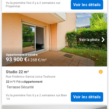
Vu la première fois il y a 2 semaines
sur
Voir les détails
Properstar
Voir la photo
Appartement
·
à vendre
93 900 €
4 268 €/m²
Studio 22 m²
Rue Frederico Garcia Lorca Toulouse
22
m²
1
Pièce
Appartement
·
Terrasse
·
Sécurité
Vu la première fois il y a 2 semaines
sur
Bien
Voir les détails
´ici