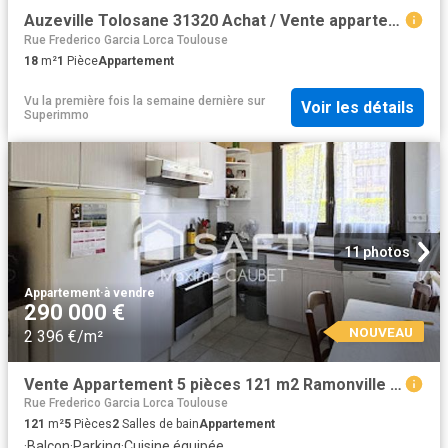
Auzeville Tolosane 31320 Achat / Vente appartement 1 pièce t1
Rue Frederico Garcia Lorca Toulouse
18
m²
1
Pièce
Appartement
Vu la première fois la semaine dernière
sur
Voir les détails
Superimmo
11 photos
Appartement
·
à vendre
290 000 €
NOUVEAU
2 396 €/m²
Vente Appartement 5 pièces 121 m2 Ramonville Saint Agne
Rue Frederico Garcia Lorca Toulouse
121
m²
5
Pièces
2
Salles de bain
Appartement
·
Balcon
·
Parking
·
Cuisine équipée