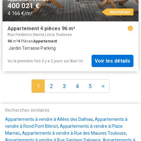
400 021 €
NOUVEAU
4 166 €/m²
Appartement 4 pièces 96 m²
Rue Frederico Garcia Lorca Toulouse
96
m²
4
Pièces
Appartement
·
Jardin
·
Terrasse
·
Parking
Voir les détails
Vu la première fois il y a 2 jours
sur
Bien´ici
1
2
3
4
5
>
Recherches similaires
Appartements à vendre à Allées des Dalhias
,
Appartements à
vendre à Rond Pont Blériot
,
Appartements à vendre à Place
Marnac
,
Appartements à vendre à Rue des Mauves Toulouse
,
Appartements à vendre à Rue Gastaon Salvayre
,
Appartements à