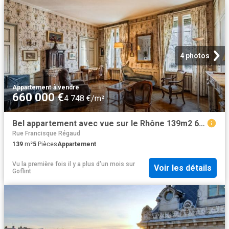
4 photos
Appartement
·
à vendre
660 000 €
4 748 €/m²
Bel appartement avec vue sur le Rhône 139m2 680 000
Rue Francisque Régaud
139
m²
5
Pièces
Appartement
Vu la première fois il y a plus d'un mois
sur
Voir les détails
Goflint