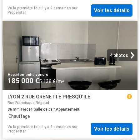
Vu la première fois il y a 2 semaines
sur
Voir les détails
Properstar
4 photos
Appartement
·
à vendre
185 000 €
5 138 €/m²
LYON 2 RUE GRENETTE PRESQU'ILE
Rue Francisque Régaud
36
m²
1
Pièce
1
Salle de bain
Appartement
·
Chauffage
Vu la première fois il y a 2 semaines
sur
Voir les détails
Properstar