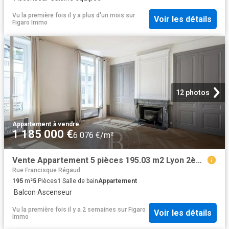
Vu la première fois il y a plus d'un mois
sur
Voir les détails
Figaro Immo
12 photos
Appartement
·
à vendre
1 185 000 €
6 076 €/m²
Vente Appartement 5 pièces 195.03 m2 Lyon 2ème
Rue Francisque Régaud
195
m²
5
Pièces
1
Salle de bain
Appartement
·
Balcon
·
Ascenseur
Vu la première fois il y a 2 semaines
sur
Figaro
Voir les détails
Immo