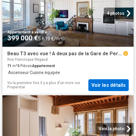
4 photos
Appartement
·
à vendre
399 000 €
5 619 €/m²
Beau T3 avec vue ! A deux pas de la Gare de Perrache
Rue Francisque Régaud
71
m²
3
Pièces
Appartement
·
Ascenseur
·
Cuisine équipée
Vu la première fois il y a plus d'un mois
sur
Voir les détails
Properstar
Voir la photo