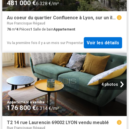
481 000 €
6 328 €/m²
Au coeur du quartier Confluence à Lyon, sur un îlot de verdure
Rue Francisque Régaud
76
m²
4
Pièces
1
Salle de bain
Appartement
Voir les détails
Vu la première fois il y a un mois
sur
Properstar
4 photos
Appartement
·
à vendre
176 800 €
6 314 €/m²
T2 14 rue Laurencin 69002 LYON vendu meublé
Rue Francisque Régaud