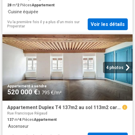
28
m²
2
Pièces
Appartement
·
Cuisine équipée
Vu la première fois il y a plus d'un mois
sur
Voir les détails
Properstar
4 photos
Appartement
·
à vendre
520 000 €
3 795 €/m²
Appartement Duplex T4 137m2 au sol 113m2 carrez LYON 2 Poutres apparentes rue calme
Rue Francisque Régaud
137
m²
4
Pièces
Appartement
·
Ascenseur