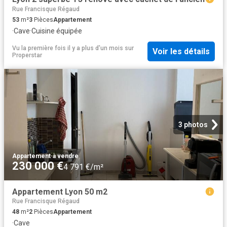
Rue Francisque Régaud
53
m²
3
Pièces
Appartement
·
Cave
·
Cuisine équipée
Vu la première fois il y a plus d'un mois
sur
Voir les détails
Properstar
3 photos
Appartement
·
à vendre
230 000 €
4 791 €/m²
Appartement Lyon 50 m2
Rue Francisque Régaud
48
m²
2
Pièces
Appartement
·
Cave