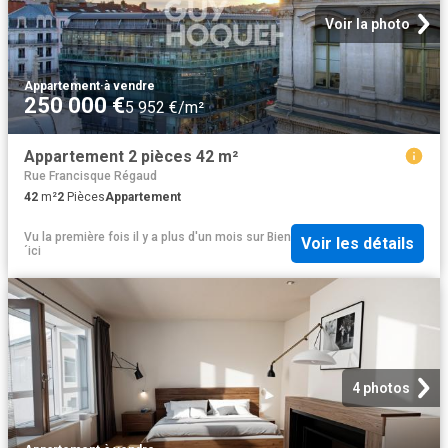
Voir la photo
Appartement
·
à vendre
250 000 €
5 952 €/m²
Appartement 2 pièces 42 m²
Rue Francisque Régaud
42
m²
2
Pièces
Appartement
Vu la première fois il y a plus d'un mois
sur
Bien
Voir les détails
´ici
4 photos