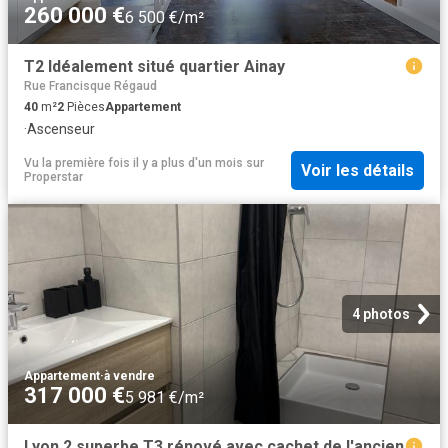
260 000 €
6 500 €/m²
T2 Idéalement situé quartier Ainay
Rue Francisque Régaud
40
m²
2
Pièces
Appartement
·
Ascenseur
Vu la première fois il y a plus d'un mois
sur
Voir les détails
Properstar
4 photos
Appartement
·
à vendre
317 000 €
5 981 €/m²
Lyon 2 superbe T3 rénové avec cachet de l'ancien