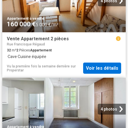
4 photos
Appartement
·
à vendre
160 000 €
5 000 €/m²
Vente Appartement 2 pièces
Rue Francisque Régaud
32
m²
2
Pièces
Appartement
·
Cave
·
Cuisine équipée
Vu la première fois la semaine dernière
sur
Voir les détails
Properstar
4 photos
Appartement
·
à vendre