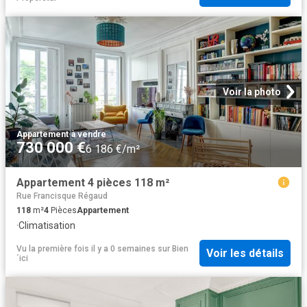
Voir la photo
Appartement
·
à vendre
730 000 €
6 186 €/m²
Appartement 4 pièces 118 m²
Rue Francisque Régaud
118
m²
4
Pièces
Appartement
·
Climatisation
Vu la première fois il y a 0 semaines
sur
Bien
Voir les détails
´ici