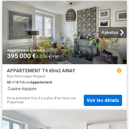
4 photos
Appartement
·
à vendre
395 000 €
6 076 €/m²
APPARTEMENT T4 65m2 AINAY
Rue Francisque Régaud
65
m²
4
Pièces
Appartement
·
Cuisine équipée
Vu la première fois il y a plus d'un mois
sur
Voir les détails
Properstar