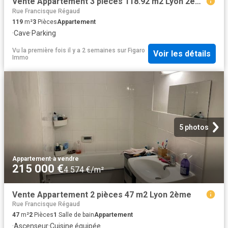
Vente Appartement 3 pièces 118.92 m2 Lyon 2ème
Rue Francisque Régaud
119
m²
3
Pièces
Appartement
·
Cave
·
Parking
Vu la première fois il y a 2 semaines
sur
Figaro
Voir les détails
Immo
5 photos
Appartement
·
à vendre
215 000 €
4 574 €/m²
Vente Appartement 2 pièces 47 m2 Lyon 2ème
Rue Francisque Régaud
47
m²
2
Pièces
1
Salle de bain
Appartement
·
Ascenseur
·
Cuisine équipée