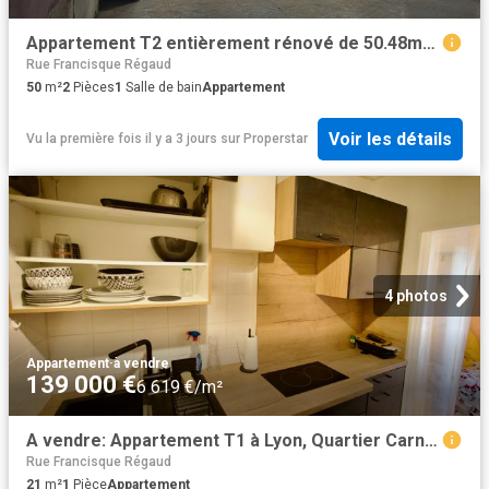
Appartement T2 entièrement rénové de 50.48m2 rue Mercière !
Rue Francisque Régaud
50
m²
2
Pièces
1
Salle de bain
Appartement
Voir les détails
Vu la première fois il y a 3 jours
sur
Properstar
4 photos
Appartement
·
à vendre
139 000 €
6 619 €/m²
A vendre: Appartement T1 à Lyon, Quartier Carnot
Rue Francisque Régaud
21
m²
1
Pièce
Appartement