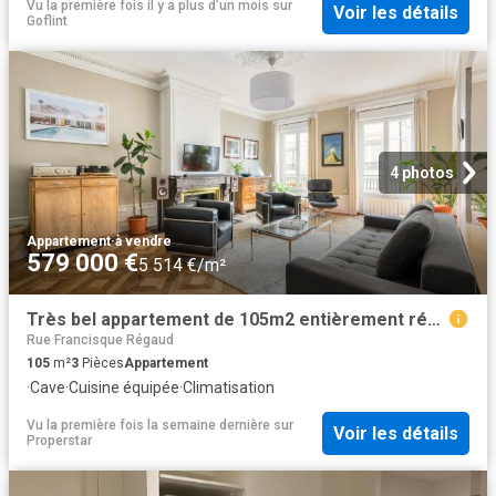
Vu la première fois il y a plus d'un mois
sur
Voir les détails
Goflint
4 photos
Appartement
·
à vendre
579 000 €
5 514 €/m²
Très bel appartement de 105m2 entièrement rénové au pied de la place Bellecour
Rue Francisque Régaud
105
m²
3
Pièces
Appartement
·
Cave
·
Cuisine équipée
·
Climatisation
Vu la première fois la semaine dernière
sur
Voir les détails
Properstar