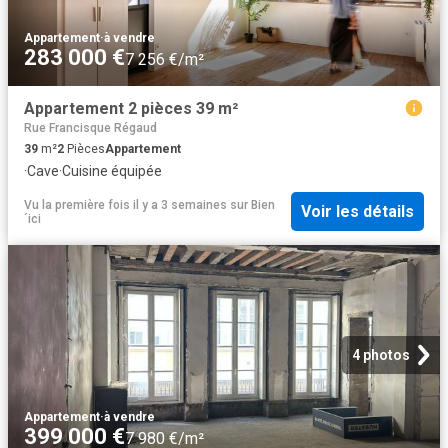
Appartement
·
à vendre
283 000 €
7 256 €/m²
Appartement 2 pièces 39 m²
Rue Francisque Régaud
39
m²
2
Pièces
Appartement
·
Cave
·
Cuisine équipée
Vu la première fois il y a 3 semaines
sur
Bien
Voir les détails
´ici
4 photos
Appartement
·
à vendre
399 000 €
7 980 €/m²