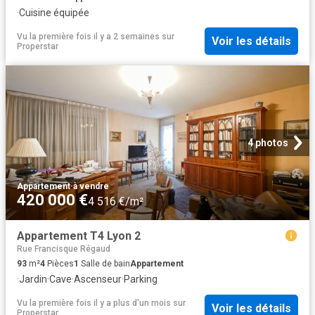
·
Cuisine équipée
Vu la première fois il y a 2 semaines
sur
Voir les détails
Properstar
4 photos
Appartement
·
à vendre
420 000 €
4 516 €/m²
Appartement T4 Lyon 2
Rue Francisque Régaud
93
m²
4
Pièces
1
Salle de bain
Appartement
·
Jardin
·
Cave
·
Ascenseur
·
Parking
Vu la première fois il y a plus d'un mois
sur
Voir les détails
Properstar