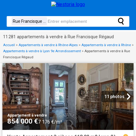
11 281 appartements à vendre à Rue Francisque Régaud
Accueil
>
Appartements à vendre à Rhône-Alpes
>
Appartements à vendre à Rhône
>
Appartements à vendre à Lyon 9e Arrondissement
>
Appartements à vendre à Rue
Francisque Régaud
11 photos
Appartement
·
à vendre
854 000 €
7 176 €/m²