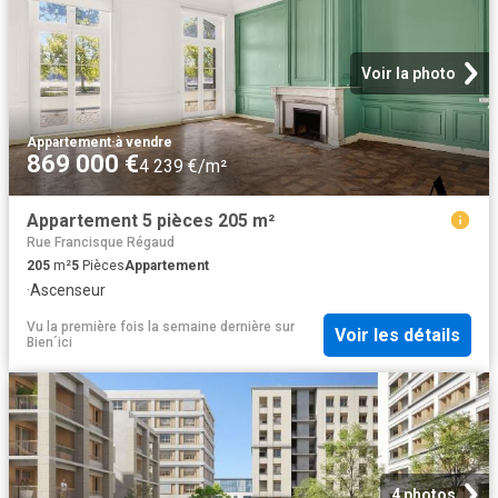
Voir la photo
Appartement
·
à vendre
869 000 €
4 239 €/m²
Appartement 5 pièces 205 m²
Rue Francisque Régaud
205
m²
5
Pièces
Appartement
·
Ascenseur
Vu la première fois la semaine dernière
sur
Voir les détails
Bien´ici
4 photos