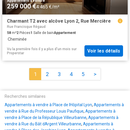
Appartement
·
à vendre
259 000 €
4 465 €/m²
Charmant T2 avec alcôve Lyon 2, Rue Mercière
Rue Francisque Régaud
58
m²
2
Pièces
1
Salle de bain
Appartement
·
Cheminée
Vu la première fois il y a plus d'un mois
sur
Voir les détails
Properstar
1
2
3
4
5
>
Recherches similaires
Appartements à vendre à Place de lHôpital Lyon
,
Appartements à
vendre à Rue du Professeur Louis Paufique
,
Appartements à
vendre à Place de la République Villeurbanne
,
Appartements à
vendre à Rue du Bât dArgent Villeurbanne
,
Appartements à