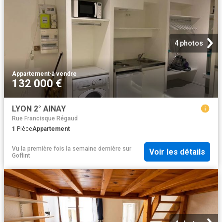
4 photos
Appartement
·
à vendre
132 000 €
LYON 2° AINAY
Rue Francisque Régaud
1
Pièce
Appartement
Vu la première fois la semaine dernière
sur
Voir les détails
Goflint