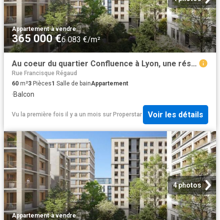
Appartement
·
à vendre
365 000 €
6 083 €/m²
Au coeur du quartier Confluence à Lyon, une résidence végétalisée dans l'air du temps
Rue Francisque Régaud
60
m²
3
Pièces
1
Salle de bain
Appartement
·
Balcon
Voir les détails
Vu la première fois il y a un mois
sur
Properstar
4 photos
Appartement
·
à vendre