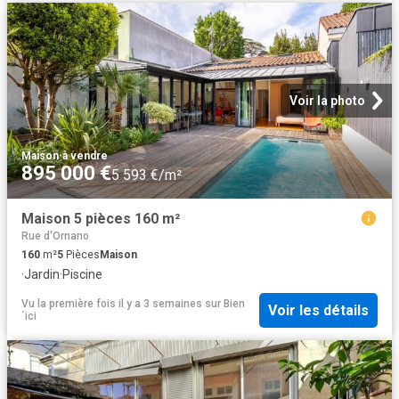
Voir la photo
Maison
·
à vendre
895 000 €
5 593 €/m²
Maison 5 pièces 160 m²
Rue d'Ornano
160
m²
5
Pièces
Maison
·
Jardin
·
Piscine
Vu la première fois il y a 3 semaines
sur
Bien
Voir les détails
´ici