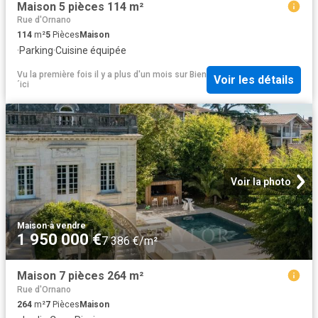
Maison 5 pièces 114 m²
Rue d'Ornano
114
m²
5
Pièces
Maison
·
Parking
·
Cuisine équipée
Vu la première fois il y a plus d'un mois
sur
Bien
Voir les détails
´ici
Voir la photo
Maison
·
à vendre
1 950 000 €
7 386 €/m²
Maison 7 pièces 264 m²
Rue d'Ornano
264
m²
7
Pièces
Maison