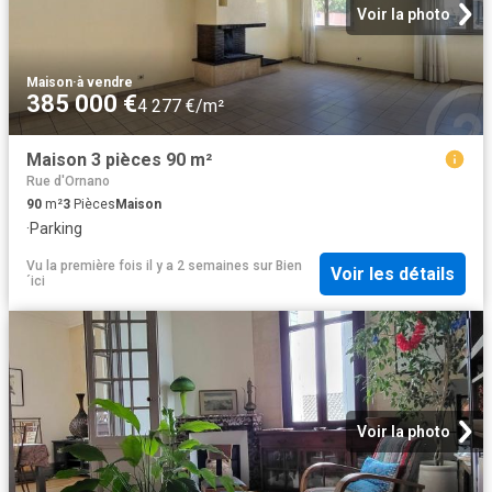
Voir la photo
Maison
·
à vendre
385 000 €
4 277 €/m²
Maison 3 pièces 90 m²
Rue d'Ornano
90
m²
3
Pièces
Maison
·
Parking
Vu la première fois il y a 2 semaines
sur
Bien
Voir les détails
´ici
Voir la photo