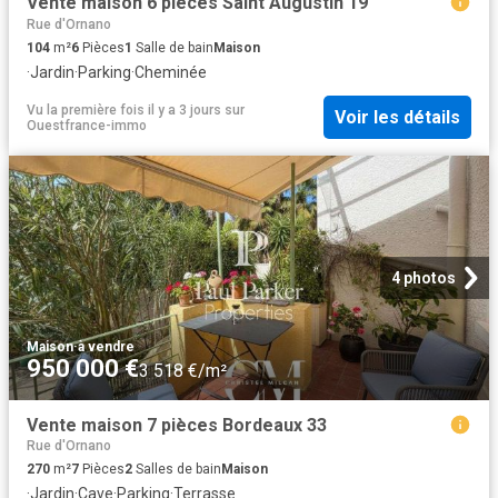
Vente maison 6 pièces Saint Augustin 19
Rue d'Ornano
104
m²
6
Pièces
1
Salle de bain
Maison
·
Jardin
·
Parking
·
Cheminée
Vu la première fois il y a 3 jours
sur
Voir les détails
Ouestfrance-immo
4 photos
Maison
·
à vendre
950 000 €
3 518 €/m²
Vente maison 7 pièces Bordeaux 33
Rue d'Ornano
270
m²
7
Pièces
2
Salles de bain
Maison
·
Jardin
·
Cave
·
Parking
·
Terrasse