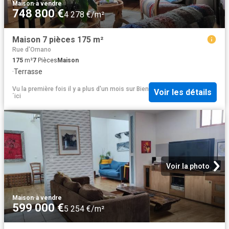
Maison
·
à vendre
748 800 €
4 278 €/m²
Maison 7 pièces 175 m²
Rue d'Ornano
175
m²
7
Pièces
Maison
·
Terrasse
Vu la première fois il y a plus d'un mois
sur
Bien
Voir les détails
´ici
Voir la photo
Maison
·
à vendre
599 000 €
5 254 €/m²