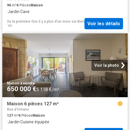
96
m²
4
Pièces
Maison
·
Jardin
·
Cave
Vu la première fois il y a plus d'un mois
sur
Bien
Voir les détails
´ici
Voir la photo
Maison
·
à vendre
650 000 €
5 118 €/m²
Maison 6 pièces 127 m²
Rue d'Ornano
127
m²
6
Pièces
Maison
·
Jardin
·
Cuisine équipée