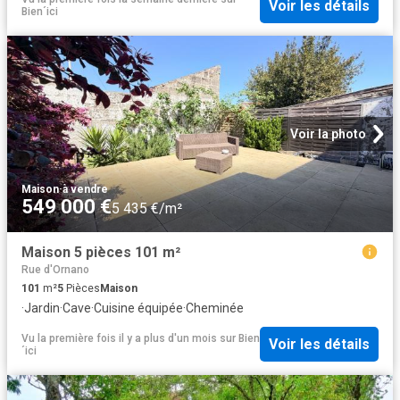
Voir les détails
Bien´ici
Voir la photo
Maison
·
à vendre
549 000 €
5 435 €/m²
Maison 5 pièces 101 m²
Rue d'Ornano
101
m²
5
Pièces
Maison
·
Jardin
·
Cave
·
Cuisine équipée
·
Cheminée
Vu la première fois il y a plus d'un mois
sur
Bien
Voir les détails
´ici