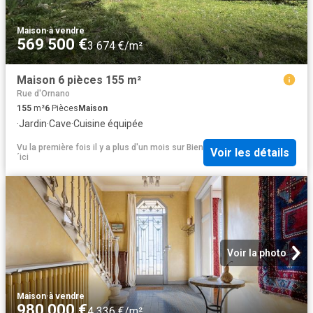
Maison
·
à vendre
569 500 €
3 674 €/m²
Maison 6 pièces 155 m²
Rue d'Ornano
155
m²
6
Pièces
Maison
·
Jardin
·
Cave
·
Cuisine équipée
Vu la première fois il y a plus d'un mois
sur
Bien
Voir les détails
´ici
Voir la photo
Maison
·
à vendre
980 000 €
4 336 €/m²