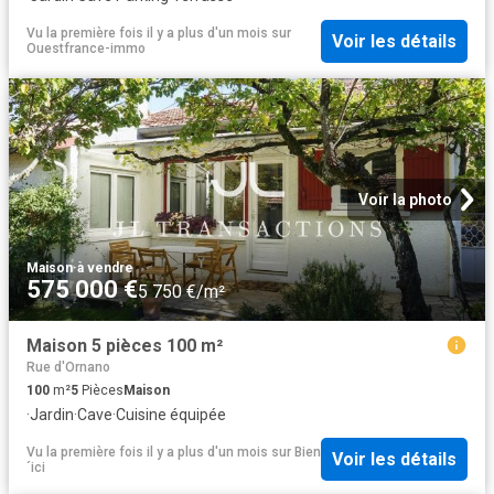
Vu la première fois il y a plus d'un mois
sur
Voir les détails
Ouestfrance-immo
Voir la photo
Maison
·
à vendre
575 000 €
5 750 €/m²
Maison 5 pièces 100 m²
Rue d'Ornano
100
m²
5
Pièces
Maison
·
Jardin
·
Cave
·
Cuisine équipée
Vu la première fois il y a plus d'un mois
sur
Bien
Voir les détails
´ici