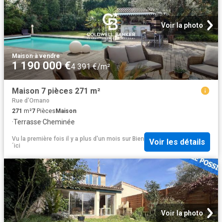
Voir la photo
Maison
·
à vendre
1 190 000 €
4 391 €/m²
Maison 7 pièces 271 m²
Rue d'Ornano
271
m²
7
Pièces
Maison
·
Terrasse
·
Cheminée
Vu la première fois il y a plus d'un mois
sur
Bien
Voir les détails
´ici
Voir la photo