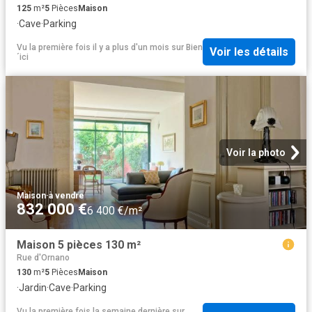
125
m²
5
Pièces
Maison
·
Cave
·
Parking
Vu la première fois il y a plus d'un mois
sur
Bien
Voir les détails
´ici
Voir la photo
Maison
·
à vendre
832 000 €
6 400 €/m²
Maison 5 pièces 130 m²
Rue d'Ornano
130
m²
5
Pièces
Maison
·
Jardin
·
Cave
·
Parking
Vu la première fois la semaine dernière
sur