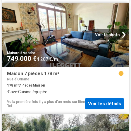
Voir la photo
Maison
·
à vendre
749 000 €
4 207 €/m²
Maison 7 pièces 178 m²
Rue d'Ornano
178
m²
7
Pièces
Maison
·
Cave
·
Cuisine équipée
Vu la première fois il y a plus d'un mois
sur
Bien
Voir les détails
´ici