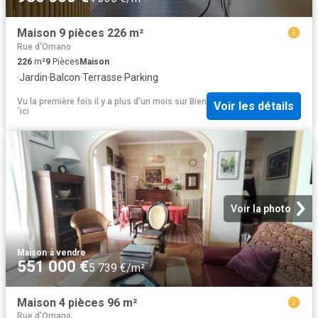
Maison 9 pièces 226 m²
Rue d'Ornano
226
m²
9
Pièces
Maison
·
Jardin
·
Balcon
·
Terrasse
·
Parking
Vu la première fois il y a plus d'un mois
sur
Bien
Voir les détails
´ici
Voir la photo
Maison
·
à vendre
551 000 €
5 739 €/m²
Maison 4 pièces 96 m²
Rue d'Ornano