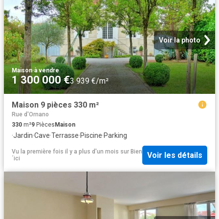
Voir la photo
Maison
·
à vendre
1 300 000 €
3 939 €/m²
Maison 9 pièces 330 m²
Rue d'Ornano
330
m²
9
Pièces
Maison
·
Jardin
·
Cave
·
Terrasse
·
Piscine
·
Parking
Vu la première fois il y a plus d'un mois
sur
Bien
Voir les détails
´ici