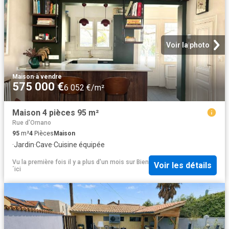
Voir la photo
Maison
·
à vendre
575 000 €
6 052 €/m²
Maison 4 pièces 95 m²
Rue d'Ornano
95
m²
4
Pièces
Maison
·
Jardin
·
Cave
·
Cuisine équipée
Vu la première fois il y a plus d'un mois
sur
Bien
Voir les détails
´ici