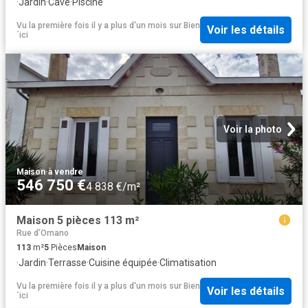
·
Jardin
·
Cave
·
Piscine
Vu la première fois il y a plus d'un mois
sur
Bien
Voir les détails
´ici
Voir la photo
Maison
·
à vendre
546 750 €
4 838 €/m²
Maison 5 pièces 113 m²
Rue d'Ornano
113
m²
5
Pièces
Maison
·
Jardin
·
Terrasse
·
Cuisine équipée
·
Climatisation
Vu la première fois il y a plus d'un mois
sur
Bien
Voir les détails
´ici