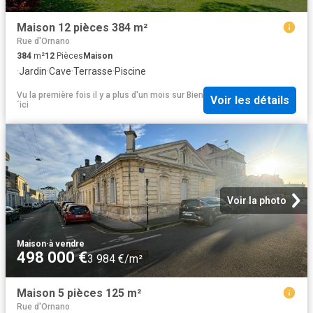
Maison 12 pièces 384 m²
Rue d'Ornano
384
m²
12
Pièces
Maison
·
Jardin
·
Cave
·
Terrasse
·
Piscine
Vu la première fois il y a plus d'un mois
sur
Bien
Voir les détails
´ici
Voir la photo
Maison
·
à vendre
498 000 €
3 984 €/m²
Maison 5 pièces 125 m²
Rue d'Ornano