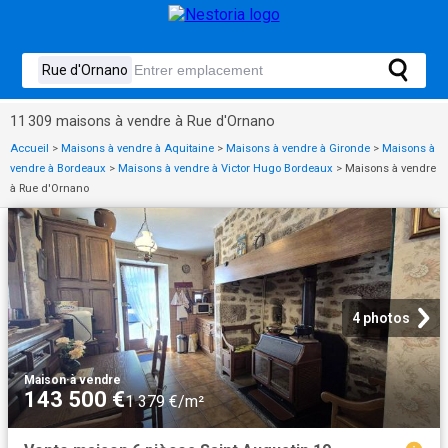
11 309 maisons à vendre à Rue d'Ornano
Accueil
>
Maisons à vendre à Aquitaine
>
Maisons à vendre à Gironde
>
Maisons à
vendre à Bordeaux
>
Maisons à vendre à Victor Hugo Bordeaux
>
Maisons à vendre
à Rue d'Ornano
4 photos
Maison
·
à vendre
143 500 €
1 379 €/m²