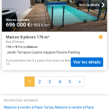
Voir la photo
Maison
·
à vendre
696 000 €
3 954 €/m²
Maison 8 pièces 176 m²
Rue d'Ornano
176
m²
8
Pièces
Maison
·
Jardin
·
Terrasse
·
Cuisine équipée
·
Piscine
·
Parking
Vu la première fois il y a plus d'un mois
sur
Bien
Voir les détails
´ici
1
2
3
4
5
>
Recherches similaires
Maisons à vendre à Place Tartas
,
Maisons à vendre à Place