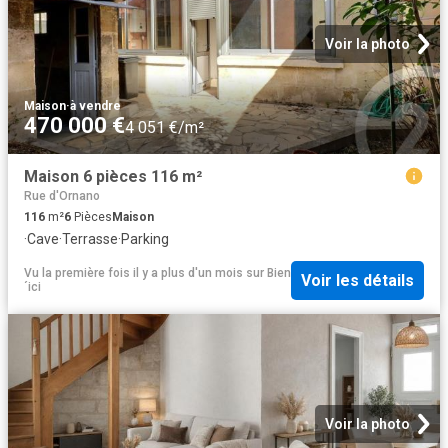
Voir la photo
Maison
·
à vendre
470 000 €
4 051 €/m²
Maison 6 pièces 116 m²
Rue d'Ornano
116
m²
6
Pièces
Maison
·
Cave
·
Terrasse
·
Parking
Vu la première fois il y a plus d'un mois
sur
Bien
Voir les détails
´ici
Voir la photo