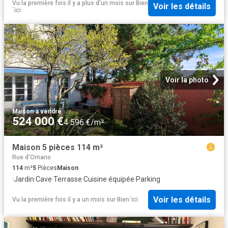
Vu la première fois il y a plus d'un mois
sur
Bien
Voir les détails
´ici
Voir la photo
Maison
·
à vendre
524 000 €
4 596 €/m²
Maison 5 pièces 114 m²
Rue d'Ornano
114
m²
5
Pièces
Maison
·
Jardin
·
Cave
·
Terrasse
·
Cuisine équipée
·
Parking
Voir les détails
Vu la première fois il y a un mois
sur
Bien´ici