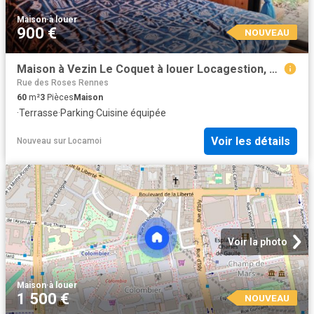
Maison
·
à louer
900 €
NOUVEAU
Maison à Vezin Le Coquet à louer Locagestion, expert en gestion locative
Rue des Roses Rennes
60
m²
3
Pièces
Maison
·
Terrasse
·
Parking
·
Cuisine équipée
Voir les détails
Nouveau
sur
Locamoi
Voir la photo
Maison
·
à louer
1 500 €
NOUVEAU