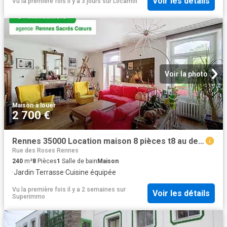
Voir les détails
Vu la première fois il y a 3 jours
sur
Locamoi
Voir la photo
Maison
·
à louer
2 700 €
Rennes 35000 Location maison 8 pièces t8 au dernier étage terrasse
Rue des Roses Rennes
240
m²
8
Pièces
1
Salle de bain
Maison
·
Jardin
·
Terrasse
·
Cuisine équipée
Vu la première fois il y a 2 semaines
sur
Voir les détails
Superimmo