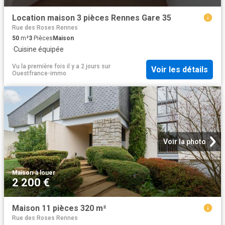
Location maison 3 pièces Rennes Gare 35
Rue des Roses Rennes
50
m²
3
Pièces
Maison
·
Cuisine équipée
Vu la première fois il y a 2 jours
sur
Voir les détails
Ouestfrance-immo
Voir la photo
Maison
·
à louer
2 200 €
Maison 11 pièces 320 m²
Rue des Roses Rennes