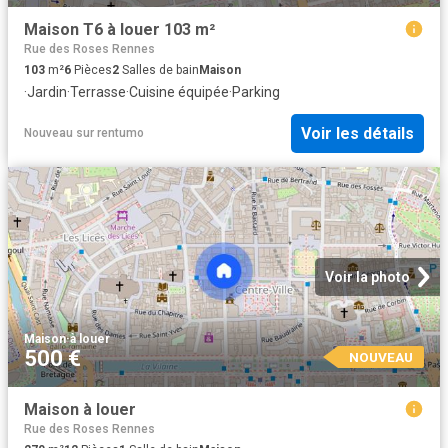
Maison T6 à louer 103 m²
Rue des Roses Rennes
103
m²
6
Pièces
2
Salles de bain
Maison
·
Jardin
·
Terrasse
·
Cuisine équipée
·
Parking
Voir les détails
Nouveau
sur
rentumo
Voir la photo
Maison
·
à louer
500 €
NOUVEAU
Maison à louer
Rue des Roses Rennes