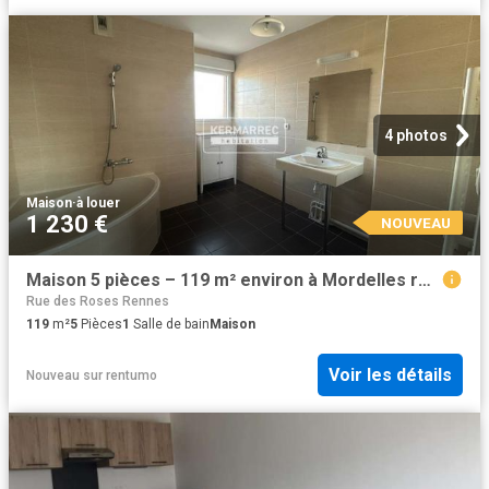
4 photos
Maison
·
à louer
1 230 €
NOUVEAU
Maison 5 pièces – 119 m² environ à Mordelles ref: G176138
Rue des Roses Rennes
119
m²
5
Pièces
1
Salle de bain
Maison
Voir les détails
Nouveau
sur
rentumo