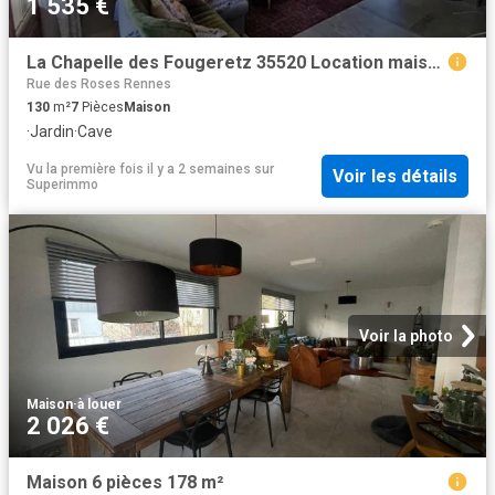
1 535 €
La Chapelle des Fougeretz 35520 Location maison 7 pièces t7
Rue des Roses Rennes
130
m²
7
Pièces
Maison
·
Jardin
·
Cave
Vu la première fois il y a 2 semaines
sur
Voir les détails
Superimmo
Voir la photo
Maison
·
à louer
2 026 €
Maison 6 pièces 178 m²