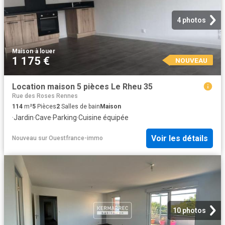
4 photos
Maison
·
à louer
1 175 €
NOUVEAU
Location maison 5 pièces Le Rheu 35
Rue des Roses Rennes
114
m²
5
Pièces
2
Salles de bain
Maison
·
Jardin
·
Cave
·
Parking
·
Cuisine équipée
Voir les détails
Nouveau
sur
Ouestfrance-immo
10 photos