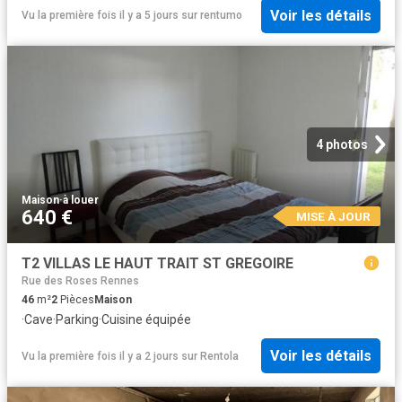
Voir les détails
Vu la première fois il y a 5 jours
sur
rentumo
4 photos
Maison
·
à louer
640 €
MISE À JOUR
T2 VILLAS LE HAUT TRAIT ST GREGOIRE
Rue des Roses Rennes
46
m²
2
Pièces
Maison
·
Cave
·
Parking
·
Cuisine équipée
Voir les détails
Vu la première fois il y a 2 jours
sur
Rentola