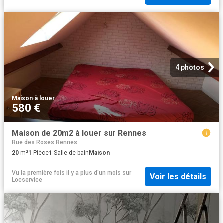
4 photos
Maison
·
à louer
580 €
Maison de 20m2 à louer sur Rennes
Rue des Roses Rennes
20
m²
1
Pièce
1
Salle de bain
Maison
Vu la première fois il y a plus d'un mois
sur
Voir les détails
Locservice