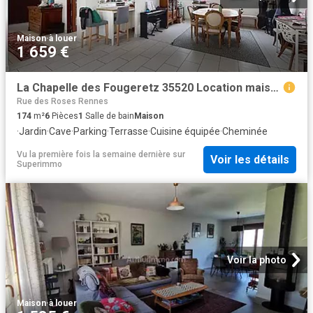
Maison
·
à louer
1 659 €
La Chapelle des Fougeretz 35520 Location maison 6 pièces t6 au dernier étage terrasse
Rue des Roses Rennes
174
m²
6
Pièces
1
Salle de bain
Maison
·
Jardin
·
Cave
·
Parking
·
Terrasse
·
Cuisine équipée
·
Cheminée
Vu la première fois la semaine dernière
sur
Voir les détails
Superimmo
Voir la photo
Maison
·
à louer