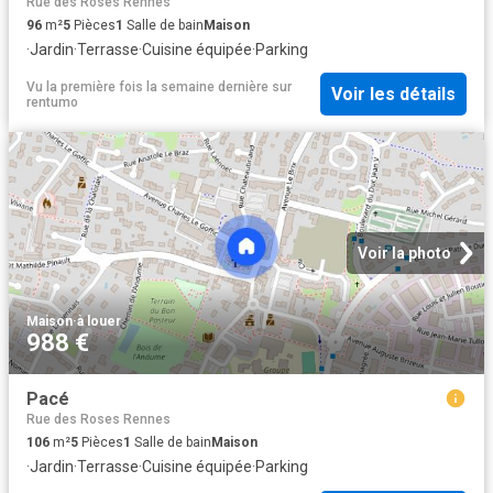
Rue des Roses Rennes
96
m²
5
Pièces
1
Salle de bain
Maison
·
Jardin
·
Terrasse
·
Cuisine équipée
·
Parking
Vu la première fois la semaine dernière
sur
Voir les détails
rentumo
Voir la photo
Maison
·
à louer
988 €
Pacé
Rue des Roses Rennes
106
m²
5
Pièces
1
Salle de bain
Maison
·
Jardin
·
Terrasse
·
Cuisine équipée
·
Parking