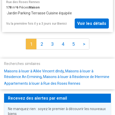
Rue des Roses Rennes
178
m²
6
Pièces
Maison
·
Jardin
·
Parking
·
Terrasse
·
Cuisine équipée
Voir les détails
Vu la première fois il y a 3 jours
sur
Bienici
1
2
3
4
5
>
Recherches similaires
Maisons à louer à Allée Vincent dIndy
,
Maisons à louer à
Résidence An Ermining
,
Maisons à louer à Résidence de lHermine
Appartements à louer à Rue des Roses Rennes
Recevez des alertes par email
Ne manquez rien : soyez le premier à découvrir les nouveaux
biens