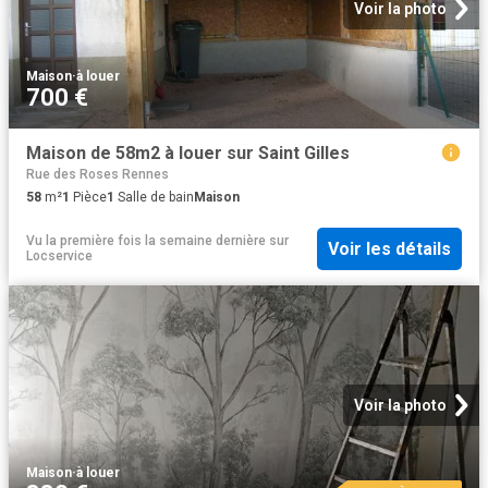
Voir la photo
Maison
·
à louer
700 €
Maison de 58m2 à louer sur Saint Gilles
Rue des Roses Rennes
58
m²
1
Pièce
1
Salle de bain
Maison
Vu la première fois la semaine dernière
sur
Voir les détails
Locservice
Voir la photo
Maison
·
à louer