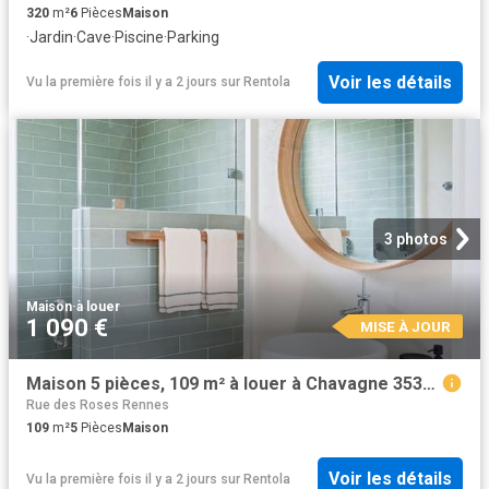
320
m²
6
Pièces
Maison
·
Jardin
·
Cave
·
Piscine
·
Parking
Voir les détails
Vu la première fois il y a 2 jours
sur
Rentola
3 photos
Maison
·
à louer
1 090 €
MISE À JOUR
Maison 5 pièces, 109 m² à louer à Chavagne 35310
Rue des Roses Rennes
109
m²
5
Pièces
Maison
Voir les détails
Vu la première fois il y a 2 jours
sur
Rentola