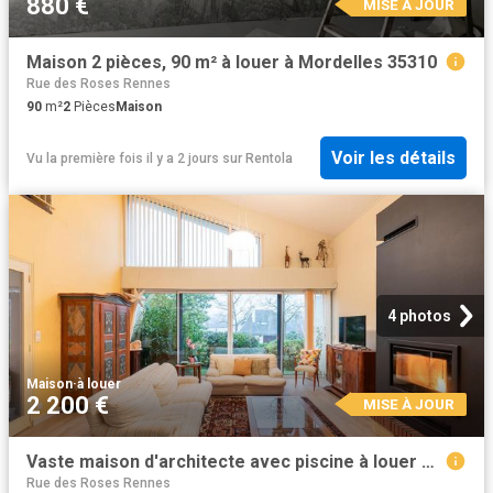
880 €
MISE À JOUR
Maison 2 pièces, 90 m² à louer à Mordelles 35310
Rue des Roses Rennes
90
m²
2
Pièces
Maison
Voir les détails
Vu la première fois il y a 2 jours
sur
Rentola
4 photos
Maison
·
à louer
2 200 €
MISE À JOUR
Vaste maison d'architecte avec piscine à louer meublée le RHEU
Rue des Roses Rennes