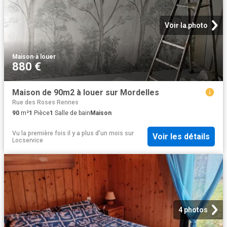
Voir la photo
Maison
·
à louer
880 €
Maison de 90m2 à louer sur Mordelles
Rue des Roses Rennes
90
m²
1
Pièce
1
Salle de bain
Maison
Vu la première fois il y a plus d'un mois
sur
Voir les détails
Locservice
4 photos