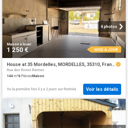
4 photos
Maison
·
à louer
1 250 €
MISE À JOUR
House at 35 Mordelles, MORDELLES, 35310, France
Rue des Roses Rennes
144
m²
6
Pièces
Maison
Voir les détails
Vu la première fois il y a 2 jours
sur
Rentola