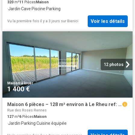
320
m²
11
Pièces
Maison
·
Jardin
·
Cave
·
Piscine
·
Parking
Voir les détails
Vu la première fois il y a 3 jours
sur
Bienici
12 photos
Maison
·
à louer
1 400 €
Maison 6 pièces – 128 m² environ à Le Rheu ref: G176144
Rue des Roses Rennes
127
m²
6
Pièces
Maison
·
Jardin
·
Parking
·
Cuisine équipée