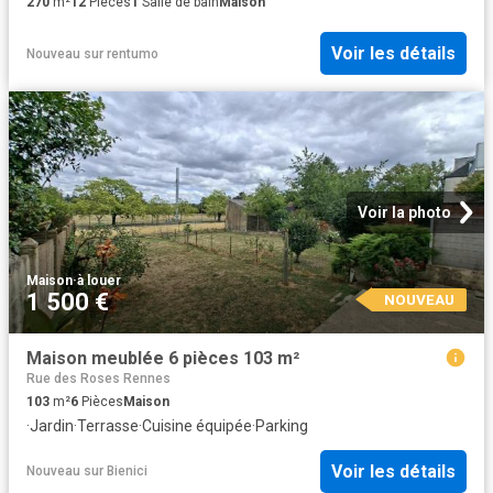
270
m²
12
Pièces
1
Salle de bain
Maison
Voir les détails
Nouveau
sur
rentumo
Voir la photo
Maison
·
à louer
1 500 €
NOUVEAU
Maison meublée 6 pièces 103 m²
Rue des Roses Rennes
103
m²
6
Pièces
Maison
·
Jardin
·
Terrasse
·
Cuisine équipée
·
Parking
Voir les détails
Nouveau
sur
Bienici