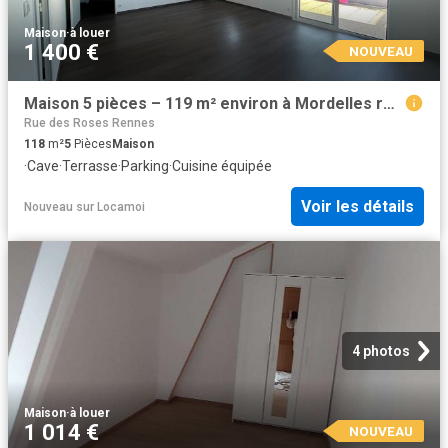
Maison
·
à louer
1 400 €
NOUVEAU
Maison 5 pièces – 119 m² environ à Mordelles ref: G176138
Rue des Roses Rennes
118
m²
5
Pièces
Maison
·
Cave
·
Terrasse
·
Parking
·
Cuisine équipée
Voir les détails
Nouveau
sur
Locamoi
4 photos
Maison
·
à louer
1 014 €
NOUVEAU