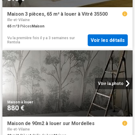
Maison 3 pièces, 65 m² à louer à Vitré 35500
Ille-et-Vilaine
65
m²
3
Pièces
Maison
Vu la première fois il y a 3 semaines
sur
Voir les détails
Rentola
Voir la photo
Maison
·
à louer
880 €
Maison de 90m2 à louer sur Mordelles
Ille-et-Vilaine