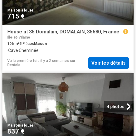
Maison
·
à louer
715 €
House at 35 Domalain, DOMALAIN, 35680, France
Ille-et-Vilaine
106
m²
5
Pièces
Maison
·
Cave
·
Cheminée
Vu la première fois il y a 2 semaines
sur
Voir les détails
Rentola
4 photos
Maison
·
à louer
837 €