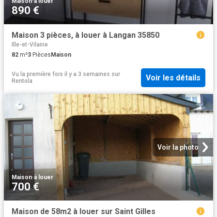
Maison
·
à louer
890 €
Maison 3 pièces, à louer à Langan 35850
Ille-et-Vilaine
82
m²
3
Pièces
Maison
Vu la première fois il y a 3 semaines
sur
Voir les détails
Rentola
Voir la photo
Maison
·
à louer
700 €
Maison de 58m2 à louer sur Saint Gilles