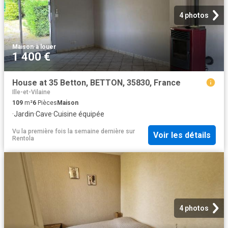
4 photos
Maison
·
à louer
1 400 €
House at 35 Betton, BETTON, 35830, France
Ille-et-Vilaine
109
m²
6
Pièces
Maison
·
Jardin
·
Cave
·
Cuisine équipée
Vu la première fois la semaine dernière
sur
Voir les détails
Rentola
4 photos