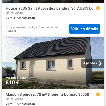
House at 35 Saint Aubin des Landes, ST AUBIN DES LANDES, 35500, France
Ille-et-Vilaine
95
m²
4
Pièces
Maison
Vu la première fois il y a 2 semaines
sur
Voir les détails
Rentola
4 photos
Maison
·
à louer
810 €
Maison 3 pièces, 70 m² à louer à Lohéac 35550
Ille-et-Vilaine
70
m²
3
Pièces
Maison