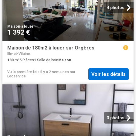
4 photos
Maison
·
à louer
1 392 €
Maison de 180m2 à louer sur Orgères
Ille-et-Vilaine
180
m²
5
Pièces
1
Salle de bain
Maison
Vu la première fois il y a 2 semaines
sur
Voir les détails
Locservice
3 photos