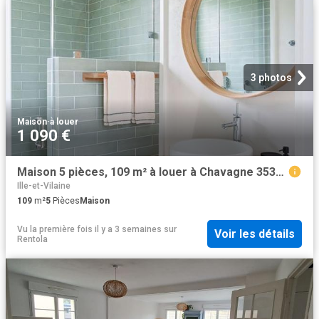
3 photos
Maison
·
à louer
1 090 €
Maison 5 pièces, 109 m² à louer à Chavagne 35310
Ille-et-Vilaine
109
m²
5
Pièces
Maison
Vu la première fois il y a 3 semaines
sur
Voir les détails
Rentola