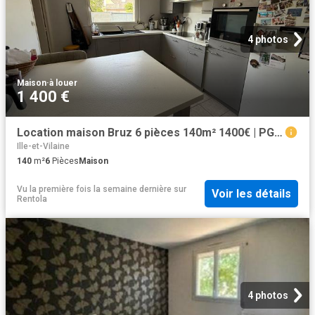
4 photos
Maison
·
à louer
1 400 €
Location maison Bruz 6 pièces 140m² 1400€ | PGA Immobilier
Ille-et-Vilaine
140
m²
6
Pièces
Maison
Vu la première fois la semaine dernière
sur
Voir les détails
Rentola
4 photos