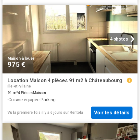
4 photos
Maison
·
à louer
975 €
Location Maison 4 pièces 91 m2 à Châteaubourg
Ille-et-Vilaine
91
m²
4
Pièces
Maison
·
Cuisine équipée
·
Parking
Voir les détails
Vu la première fois il y a 6 jours
sur
Rentola