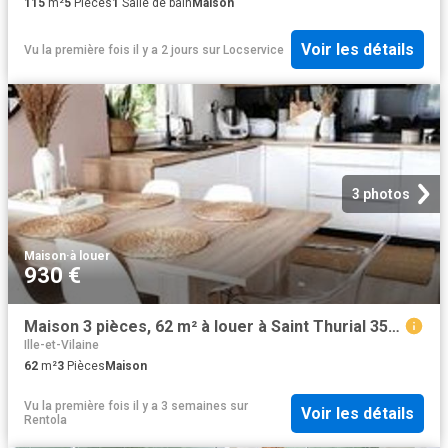
115
m²
5
Pièces
1
Salle de bain
Maison
Voir les détails
Vu la première fois il y a 2 jours
sur
Locservice
3 photos
Maison
·
à louer
930 €
Maison 3 pièces, 62 m² à louer à Saint Thurial 35310
Ille-et-Vilaine
62
m²
3
Pièces
Maison
Vu la première fois il y a 3 semaines
sur
Voir les détails
Rentola