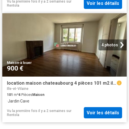
Vu la première fois il y a 2 semaines
sur
Voir les détails
Rentola
4 photos
Maison
·
à louer
900 €
location maison chateaubourg 4 pièces 101 m2 ille et vilaine 35220 900 € / mois
Ille-et-Vilaine
101
m²
4
Pièces
Maison
·
Jardin
·
Cave
Vu la première fois il y a 2 semaines
sur
Voir les détails
Rentola