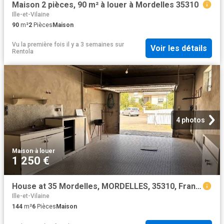
Maison 2 pièces, 90 m² à louer à Mordelles 35310
Ille-et-Vilaine
90
m²
2
Pièces
Maison
Vu la première fois il y a 3 semaines
sur
Voir les détails
Rentola
4 photos
Maison
·
à louer
1 250 €
House at 35 Mordelles, MORDELLES, 35310, France
Ille-et-Vilaine
144
m²
6
Pièces
Maison