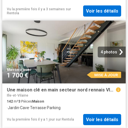
Vu la première fois il y a 3 semaines
sur
Voir les détails
Rentola
4 photos
Maison
·
à louer
1 700 €
MISE À JOUR
Une maison clé en main secteur nord rennais VIGNOC
Ille-et-Vilaine
142
m²
3
Pièces
Maison
·
Jardin
·
Cave
·
Terrasse
·
Parking
Voir les détails
Vu la première fois il y a 1 jour
sur
Rentola