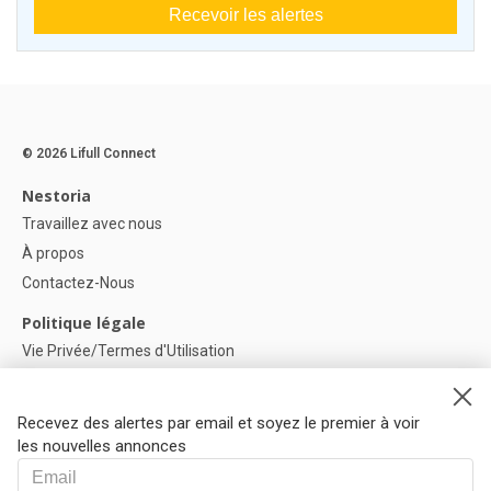
Recevoir les alertes
© 2026 Lifull Connect
Nestoria
Travaillez avec nous
À propos
Contactez-Nous
Politique légale
Vie Privée/Termes d'Utilisation
Politique de confidentialité
Politique de Cookies
Recevez des alertes par email et soyez le premier à voir
Paramètres des cookies
les nouvelles annonces
Aide