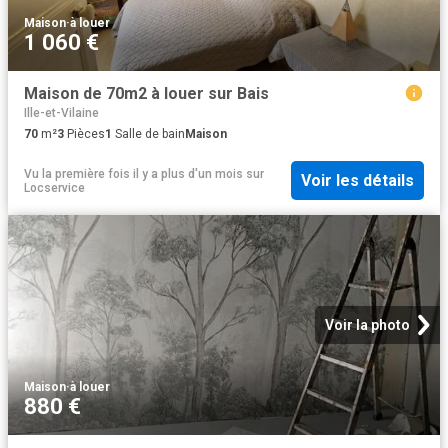
Maison
·
à louer
1 060 €
Maison de 70m2 à louer sur Bais
Ille-et-Vilaine
70
m²
3
Pièces
1
Salle de bain
Maison
Vu la première fois il y a plus d'un mois
sur
Voir les détails
Locservice
Voir la photo
Maison
·
à louer
880 €