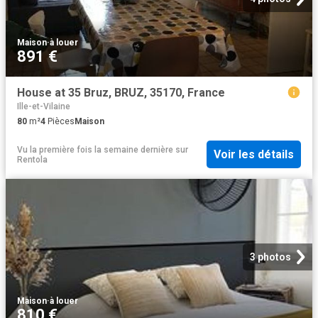
Maison
·
à louer
891 €
House at 35 Bruz, BRUZ, 35170, France
Ille-et-Vilaine
80
m²
4
Pièces
Maison
Vu la première fois la semaine dernière
sur
Voir les détails
Rentola
3 photos
Maison
·
à louer
810 €