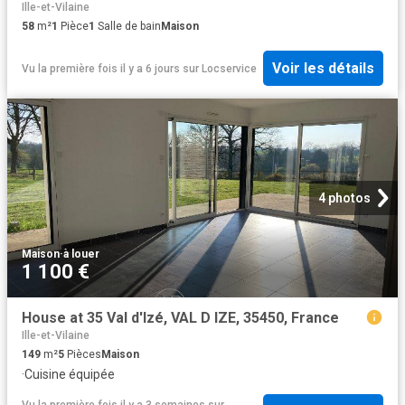
Ille-et-Vilaine
58
m²
1
Pièce
1
Salle de bain
Maison
Voir les détails
Vu la première fois il y a 6 jours
sur
Locservice
4 photos
Maison
·
à louer
1 100 €
House at 35 Val d'Izé, VAL D IZE, 35450, France
Ille-et-Vilaine
149
m²
5
Pièces
Maison
·
Cuisine équipée