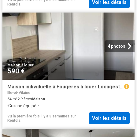
Vu la première fois il y a 3 semaines
sur
Voir les détails
Rentola
4 photos
Maison
·
à louer
590 €
Maison individuelle à Fougeres à louer Locagestion, expert en gestion locative
Ille-et-Vilaine
54
m²
2
Pièces
Maison
·
Cuisine équipée
Vu la première fois il y a 3 semaines
sur
Voir les détails
Rentola