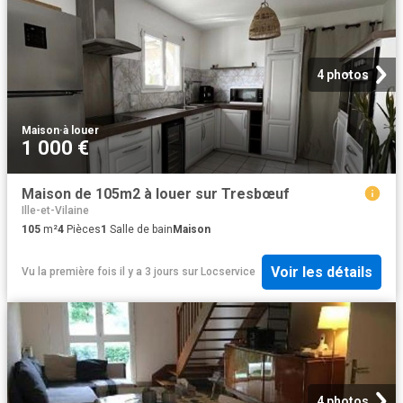
4 photos
Maison
·
à louer
1 000 €
Maison de 105m2 à louer sur Tresbœuf
Ille-et-Vilaine
105
m²
4
Pièces
1
Salle de bain
Maison
Voir les détails
Vu la première fois il y a 3 jours
sur
Locservice
4 photos