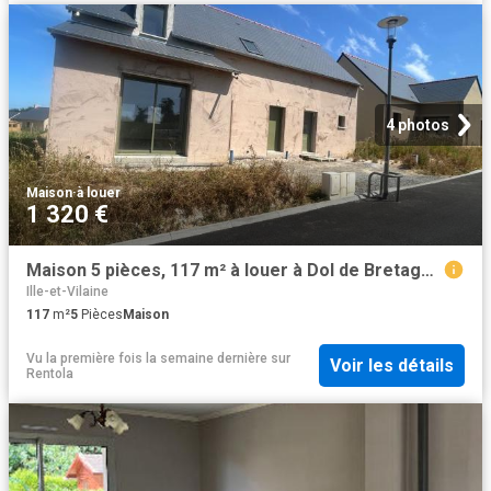
4 photos
Maison
·
à louer
1 320 €
Maison 5 pièces, 117 m² à louer à Dol de Bretagne 35120
Ille-et-Vilaine
117
m²
5
Pièces
Maison
Vu la première fois la semaine dernière
sur
Voir les détails
Rentola