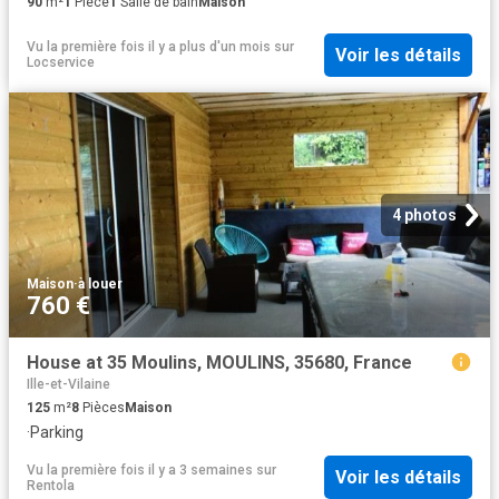
90
m²
1
Pièce
1
Salle de bain
Maison
Vu la première fois il y a plus d'un mois
sur
Voir les détails
Locservice
4 photos
Maison
·
à louer
760 €
House at 35 Moulins, MOULINS, 35680, France
Ille-et-Vilaine
125
m²
8
Pièces
Maison
·
Parking
Vu la première fois il y a 3 semaines
sur
Voir les détails
Rentola