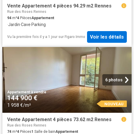
Vente Appartement 4 pièces 94.29 m2 Rennes
Rue des Roses Rennes
94
m²
4
Pièces
Appartement
·
Jardin
·
Cave
·
Parking
Voir les détails
Vu la première fois il y a 1 jour
sur
Figaro Immo
6 photos
Appartement
·
à vendre
144 900 €
NOUVEAU
1 958 €/m²
Vente Appartement 4 pièces 73.62 m2 Rennes
Rue des Roses Rennes
74
m²
4
Pièces
1
Salle de bain
Appartement