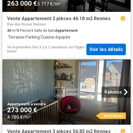
263 000 €
5 717 €/m²
Vente Appartement 2 pièces 46.18 m2 Rennes
Rue des Roses Rennes
46
m²
2
Pièces
1
Salle de bain
Appartement
·
Terrasse
·
Parking
·
Cuisine équipée
Vu la première fois il y a 2 semaines
sur
Figaro
Voir les détails
Immo
6 photos
Appartement
·
à vendre
273 000 €
NOUVEAU
4 789 €/m²
Vente Appartement 3 pièces 56.83 m2 Rennes