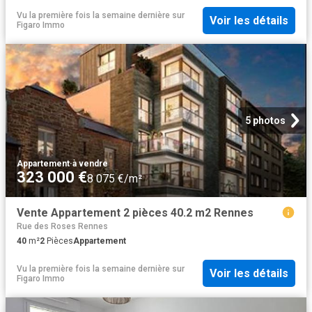
Vu la première fois la semaine dernière
sur
Voir les détails
Figaro Immo
5 photos
Appartement
·
à vendre
323 000 €
8 075 €/m²
Vente Appartement 2 pièces 40.2 m2 Rennes
Rue des Roses Rennes
40
m²
2
Pièces
Appartement
Vu la première fois la semaine dernière
sur
Voir les détails
Figaro Immo