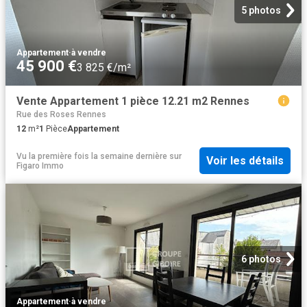
5 photos
Appartement
·
à vendre
45 900 €
3 825 €/m²
Vente Appartement 1 pièce 12.21 m2 Rennes
Rue des Roses Rennes
12
m²
1
Pièce
Appartement
Vu la première fois la semaine dernière
sur
Voir les détails
Figaro Immo
6 photos
Appartement
·
à vendre