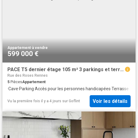
Appartement
·
à vendre
599 000 €
PACE T5 dernier étage 105 m² 3 parkings et terrasse
Rue des Roses Rennes
5
Pièces
Appartement
·
Cave
·
Parking
·
Accès pour les personnes handicapées
·
Terrasse
Voir les détails
Vu la première fois il y a 4 jours
sur
Goflint