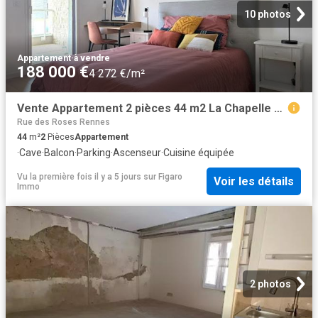
10 photos
Appartement
·
à vendre
188 000 €
4 272 €/m²
Vente Appartement 2 pièces 44 m2 La Chapelle des Fougeretz
Rue des Roses Rennes
44
m²
2
Pièces
Appartement
·
Cave
·
Balcon
·
Parking
·
Ascenseur
·
Cuisine équipée
Vu la première fois il y a 5 jours
sur
Figaro
Voir les détails
Immo
2 photos