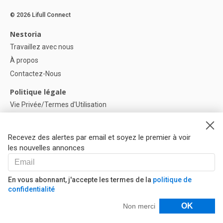
© 2026 Lifull Connect
Nestoria
Travaillez avec nous
À propos
Contactez-Nous
Politique légale
Vie Privée/Termes d'Utilisation
Politique de confidentialité
Politique de Cookies
Recevez des alertes par email et soyez le premier à voir
Paramètres des cookies
les nouvelles annonces
Aide
FAQ
En vous abonnant, j'accepte les termes de la
politique de
confidentialité
Nos Partenaires
Filtres
OK
Non merci