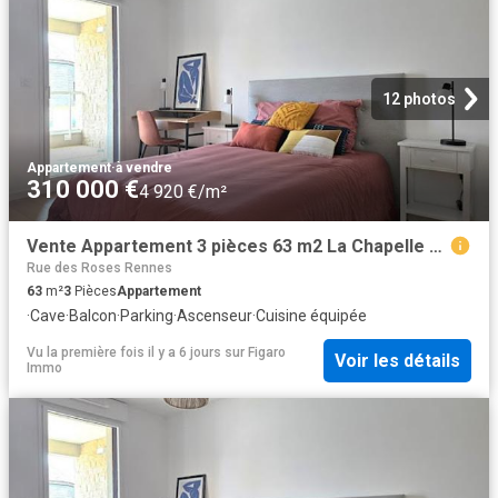
12 photos
Appartement
·
à vendre
310 000 €
4 920 €/m²
Vente Appartement 3 pièces 63 m2 La Chapelle des Fougeretz
Rue des Roses Rennes
63
m²
3
Pièces
Appartement
·
Cave
·
Balcon
·
Parking
·
Ascenseur
·
Cuisine équipée
Vu la première fois il y a 6 jours
sur
Figaro
Voir les détails
Immo