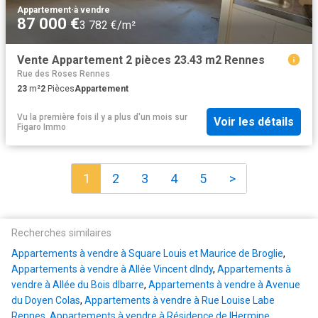
Appartement
·
à vendre
87 000 €
3 782 €/m²
Vente Appartement 2 pièces 23.43 m2 Rennes
Rue des Roses Rennes
23
m²
2
Pièces
Appartement
Vu la première fois il y a plus d'un mois
sur
Voir les détails
Figaro Immo
1
2
3
4
5
>
Recherches similaires
Appartements à vendre à Square Louis et Maurice de Broglie
,
Appartements à vendre à Allée Vincent dIndy
,
Appartements à
vendre à Allée du Bois dIbarre
,
Appartements à vendre à Avenue
du Doyen Colas
,
Appartements à vendre à Rue Louise Labe
Rennes
,
Appartements à vendre à Résidence de lHermine
,