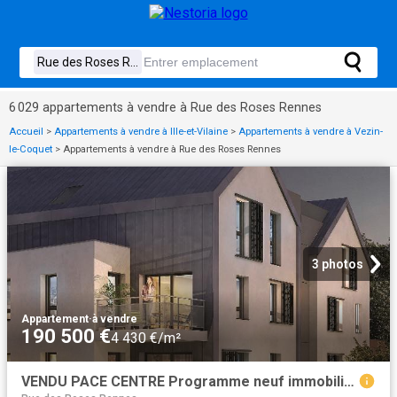
6 029 appartements à vendre à Rue des Roses Rennes
Accueil
>
Appartements à vendre à Ille-et-Vilaine
>
Appartements à vendre à Vezin-
le-Coquet
>
Appartements à vendre à Rue des Roses Rennes
3 photos
Appartement
·
à vendre
190 500 €
4 430 €/m²
VENDU PACE CENTRE Programme neuf immobilier vente appartements neufs