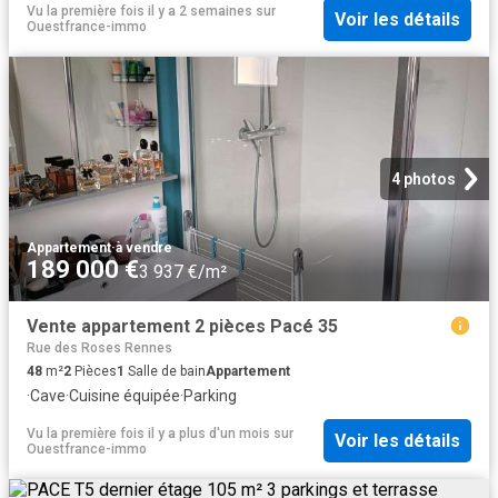
Vu la première fois il y a 2 semaines
sur
Voir les détails
Ouestfrance-immo
4 photos
Appartement
·
à vendre
189 000 €
3 937 €/m²
Vente appartement 2 pièces Pacé 35
Rue des Roses Rennes
48
m²
2
Pièces
1
Salle de bain
Appartement
·
Cave
·
Cuisine équipée
·
Parking
Vu la première fois il y a plus d'un mois
sur
Voir les détails
Ouestfrance-immo