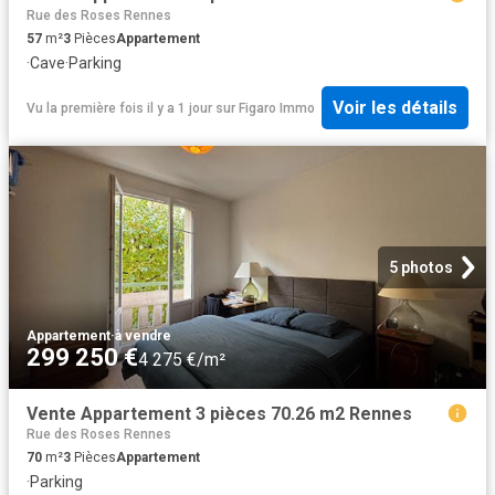
Rue des Roses Rennes
57
m²
3
Pièces
Appartement
·
Cave
·
Parking
Voir les détails
Vu la première fois il y a 1 jour
sur
Figaro Immo
5 photos
Appartement
·
à vendre
299 250 €
4 275 €/m²
Vente Appartement 3 pièces 70.26 m2 Rennes
Rue des Roses Rennes
70
m²
3
Pièces
Appartement
·
Parking