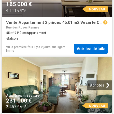
185 000 €
NOUVEAU
4 111 €/m²
Vente Appartement 2 pièces 45.01 m2 Vezin le Coquet
Rue des Roses Rennes
45
m²
2
Pièces
Appartement
·
Balcon
Vu la première fois il y a 2 jours
sur
Figaro
Voir les détails
Immo
8 photos
Appartement
·
à vendre
231 000 €
NOUVEAU
2 457 €/m²