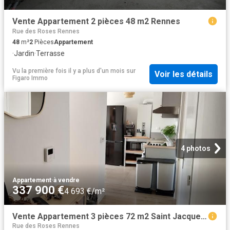
Vente Appartement 2 pièces 48 m2 Rennes
Rue des Roses Rennes
48
m²
2
Pièces
Appartement
·
Jardin
·
Terrasse
Vu la première fois il y a plus d'un mois
sur
Voir les détails
Figaro Immo
4 photos
Appartement
·
à vendre
337 900 €
4 693 €/m²
Vente Appartement 3 pièces 72 m2 Saint Jacques de la Lande
Rue des Roses Rennes