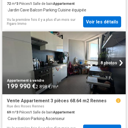
72
m²
3
Pièces
1
Salle de bain
Appartement
·
Jardin
·
Cave
·
Balcon
·
Parking
·
Cuisine équipée
Vu la première fois il y a plus d'un mois
sur
Voir les détails
Figaro Immo
8 photos
Appartement
·
à vendre
199 990 €
2 898 €/m²
Vente Appartement 3 pièces 68.64 m2 Rennes
Rue des Roses Rennes
69
m²
3
Pièces
1
Salle de bain
Appartement
·
Cave
·
Balcon
·
Parking
·
Ascenseur