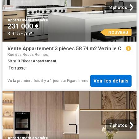
8 photos
Appartement
·
à vendre
231 000 €
NOUVEAU
3 915 €/m²
Vente Appartement 3 pièces 58.74 m2 Vezin le Coquet
Rue des Roses Rennes
59
m²
3
Pièces
Appartement
·
Terrasse
Voir les détails
Vu la première fois il y a 1 jour
sur
Figaro Immo
7 photos
Appartement
·
à vendre