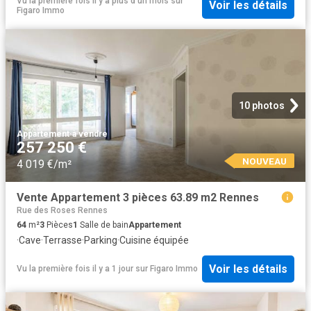
Vu la première fois il y a plus d'un mois
sur
Voir les détails
Figaro Immo
10 photos
Appartement
·
à vendre
257 250 €
NOUVEAU
4 019 €/m²
Vente Appartement 3 pièces 63.89 m2 Rennes
Rue des Roses Rennes
64
m²
3
Pièces
1
Salle de bain
Appartement
·
Cave
·
Terrasse
·
Parking
·
Cuisine équipée
Voir les détails
Vu la première fois il y a 1 jour
sur
Figaro Immo