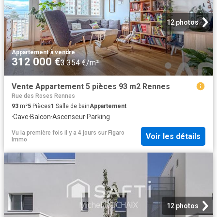
12 photos
Appartement
·
à vendre
312 000 €
3 354 €/m²
Vente Appartement 5 pièces 93 m2 Rennes
Rue des Roses Rennes
93
m²
5
Pièces
1
Salle de bain
Appartement
·
Cave
·
Balcon
·
Ascenseur
·
Parking
Vu la première fois il y a 4 jours
sur
Figaro
Voir les détails
Immo
12 photos