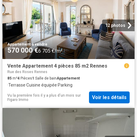
12 photos
Appartement
·
à vendre
570 000 €
6 705 €/m²
Vente Appartement 4 pièces 85 m2 Rennes
Rue des Roses Rennes
85
m²
4
Pièces
1
Salle de bain
Appartement
·
Terrasse
·
Cuisine équipée
·
Parking
Vu la première fois il y a plus d'un mois
sur
Voir les détails
Figaro Immo