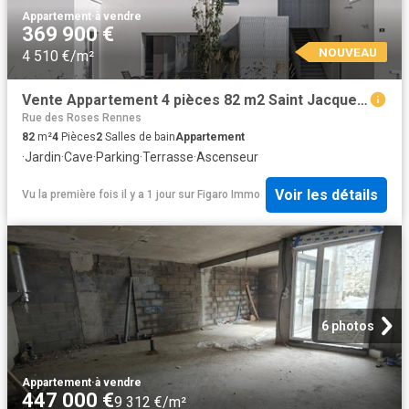
Appartement
·
à vendre
369 900 €
NOUVEAU
4 510 €/m²
Vente Appartement 4 pièces 82 m2 Saint Jacques de la Lande
Rue des Roses Rennes
82
m²
4
Pièces
2
Salles de bain
Appartement
·
Jardin
·
Cave
·
Parking
·
Terrasse
·
Ascenseur
Voir les détails
Vu la première fois il y a 1 jour
sur
Figaro Immo
6 photos
Appartement
·
à vendre
447 000 €
9 312 €/m²