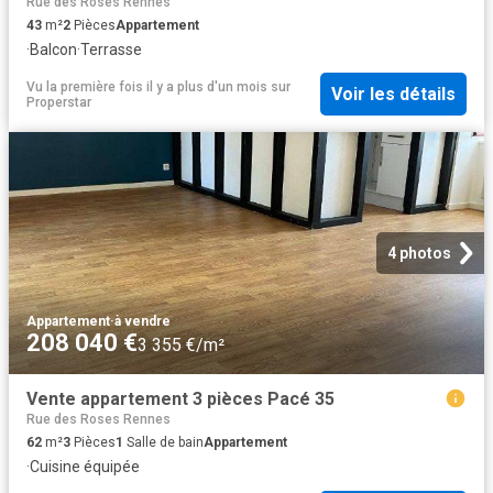
Rue des Roses Rennes
43
m²
2
Pièces
Appartement
·
Balcon
·
Terrasse
Vu la première fois il y a plus d'un mois
sur
Voir les détails
Properstar
4 photos
Appartement
·
à vendre
208 040 €
3 355 €/m²
Vente appartement 3 pièces Pacé 35
Rue des Roses Rennes
62
m²
3
Pièces
1
Salle de bain
Appartement
·
Cuisine équipée