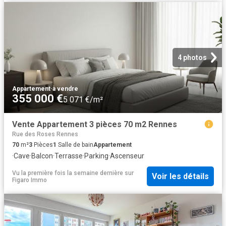
4 photos
Appartement
·
à vendre
355 000 €
5 071 €/m²
Vente Appartement 3 pièces 70 m2 Rennes
Rue des Roses Rennes
70
m²
3
Pièces
1
Salle de bain
Appartement
·
Cave
·
Balcon
·
Terrasse
·
Parking
·
Ascenseur
Vu la première fois la semaine dernière
sur
Voir les détails
Figaro Immo