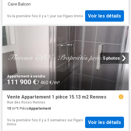
·
Cave
·
Balcon
Voir les détails
Vu la première fois il y a 1 jour
sur
Figaro Immo
5 photos
Appartement
·
à vendre
111 900 €
7 460 €/m²
Vente Appartement 1 pièce 15.13 m2 Rennes
Rue des Roses Rennes
15
m²
1
Pièce
Appartement
Vu la première fois il y a 3 semaines
sur
Figaro
Voir les détails
Immo