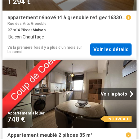
1 294 €
appartement rénové t4 à grenoble ref ges16330001 900 agence delphine teillaud
Rue des Arts Grenoble
97
m²
4
Pièces
Maison
·
Balcon
·
Chauffage
Vu la première fois il y a plus d'un mois
sur
Voir les détails
Locamoi
Voir la photo
Appartement
·
à louer
748 €
NOUVEAU
Appartement meublé 2 pièces 35 m²