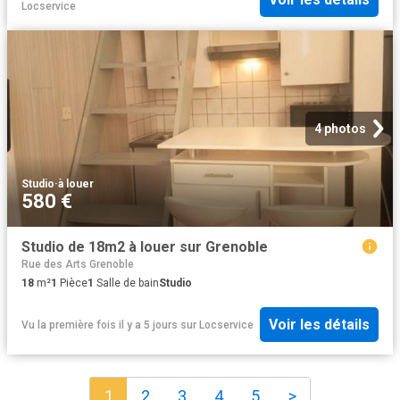
Locservice
4 photos
Studio
·
à louer
580 €
Studio de 18m2 à louer sur Grenoble
Rue des Arts Grenoble
18
m²
1
Pièce
1
Salle de bain
Studio
Voir les détails
Vu la première fois il y a 5 jours
sur
Locservice
1
2
3
4
5
>