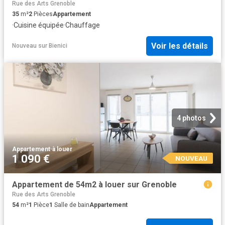
Rue des Arts Grenoble
35
m²
2
Pièces
Appartement
·
Cuisine équipée
·
Chauffage
Voir les détails
Nouveau
sur
Bienici
4 photos
Appartement
·
à louer
1 090 €
NOUVEAU
Appartement de 54m2 à louer sur Grenoble
Rue des Arts Grenoble
54
m²
1
Pièce
1
Salle de bain
Appartement