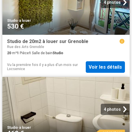
4 photos
Studio
·
à louer
530 €
Studio de 20m2 à louer sur Grenoble
Rue des Arts Grenoble
20
m²
1
Pièce
1
Salle de bain
Studio
Vu la première fois il y a plus d'un mois
sur
Voir les détails
Locservice
4 photos
Studio
·
à louer