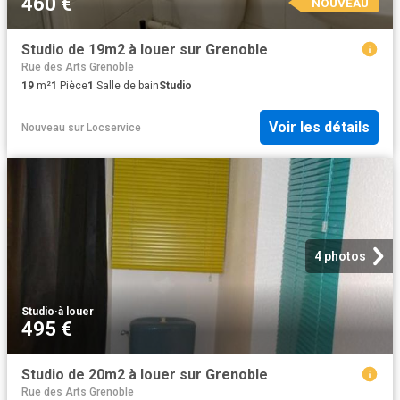
460 €
NOUVEAU
Studio de 19m2 à louer sur Grenoble
Rue des Arts Grenoble
19
m²
1
Pièce
1
Salle de bain
Studio
Voir les détails
Nouveau
sur
Locservice
4 photos
Studio
·
à louer
495 €
Studio de 20m2 à louer sur Grenoble
Rue des Arts Grenoble