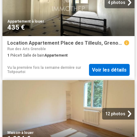
4 photos
Appartement
·
à louer
435 €
Location Appartement Place des Tilleuls, Grenoble
Rue des Arts Grenoble
1
Pièce
1
Salle de bain
Appartement
Vu la première fois la semaine dernière
sur
Voir les détails
Toitpourtoi
12 photos
Maison
·
à louer