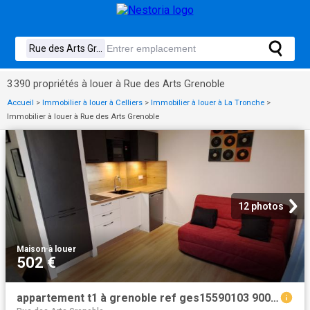
3 390 propriétés à louer à Rue des Arts Grenoble
Accueil
>
Immobilier à louer à Celliers
>
Immobilier à louer à La Tronche
>
Immobilier à louer à Rue des Arts Grenoble
12 photos
Maison
·
à louer
502 €
appartement t1 à grenoble ref ges15590103 900 agence delphine teillaud