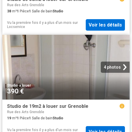
Rue des Arts Grenoble
38
m²
1
Pièce
1
Salle de bain
Studio
Vu la première fois il y a plus d'un mois
sur
Voir les détails
Locservice
4 photos
Studio
·
à louer
390 €
Studio de 19m2 à louer sur Grenoble
Rue des Arts Grenoble
19
m²
1
Pièce
1
Salle de bain
Studio
Vu la première fois il y a plus d'un mois
sur
Voir les détails