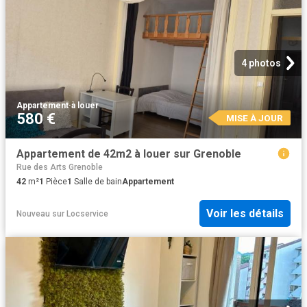
4 photos
Appartement
·
à louer
580 €
MISE À JOUR
Appartement de 42m2 à louer sur Grenoble
Rue des Arts Grenoble
42
m²
1
Pièce
1
Salle de bain
Appartement
Voir les détails
Nouveau
sur
Locservice