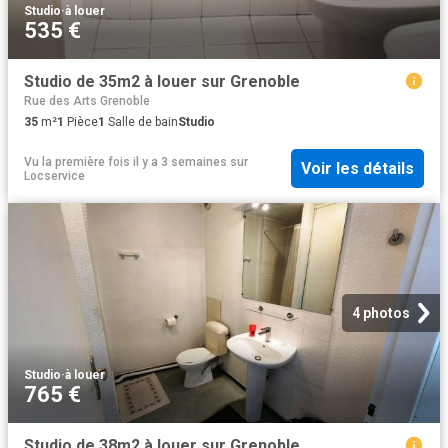
Studio
·
à louer
535 €
Studio de 35m2 à louer sur Grenoble
Rue des Arts Grenoble
35
m²
1
Pièce
1
Salle de bain
Studio
Vu la première fois il y a 3 semaines
sur
Voir les détails
Locservice
4 photos
Studio
·
à louer
765 €
Studio de 38m2 à louer sur Grenoble