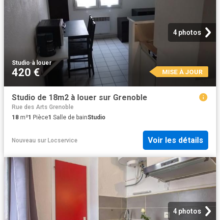
4 photos
Studio
·
à louer
420 €
MISE À JOUR
Studio de 18m2 à louer sur Grenoble
Rue des Arts Grenoble
18
m²
1
Pièce
1
Salle de bain
Studio
Voir les détails
Nouveau
sur
Locservice
4 photos