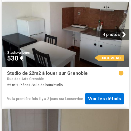
4 photos
Studio
·
à louer
530 €
NOUVEAU
Studio de 22m2 à louer sur Grenoble
Rue des Arts Grenoble
22
m²
1
Pièce
1
Salle de bain
Studio
Voir les détails
Vu la première fois il y a 2 jours
sur
Locservice