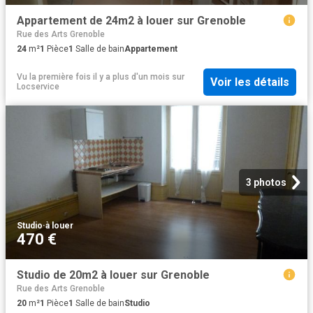
Appartement de 24m2 à louer sur Grenoble
Rue des Arts Grenoble
24
m²
1
Pièce
1
Salle de bain
Appartement
Vu la première fois il y a plus d'un mois
sur
Voir les détails
Locservice
3 photos
Studio
·
à louer
470 €
Studio de 20m2 à louer sur Grenoble
Rue des Arts Grenoble
20
m²
1
Pièce
1
Salle de bain
Studio