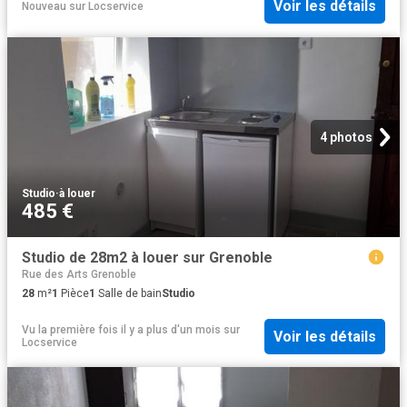
Voir les détails
Nouveau
sur
Locservice
4 photos
Studio
·
à louer
485 €
Studio de 28m2 à louer sur Grenoble
Rue des Arts Grenoble
28
m²
1
Pièce
1
Salle de bain
Studio
Vu la première fois il y a plus d'un mois
sur
Voir les détails
Locservice