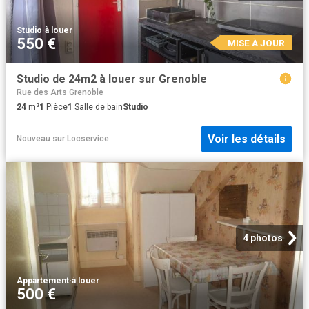
Studio
·
à louer
550 €
MISE À JOUR
Studio de 24m2 à louer sur Grenoble
Rue des Arts Grenoble
24
m²
1
Pièce
1
Salle de bain
Studio
Voir les détails
Nouveau
sur
Locservice
4 photos
Appartement
·
à louer
500 €