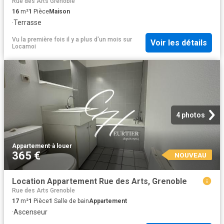
Rue des Arts Grenoble
16
m²
1
Pièce
Maison
·
Terrasse
Vu la première fois il y a plus d'un mois
sur
Voir les détails
Locamoi
4 photos
Appartement
·
à louer
365 €
NOUVEAU
Location Appartement Rue des Arts, Grenoble
Rue des Arts Grenoble
17
m²
1
Pièce
1
Salle de bain
Appartement
·
Ascenseur