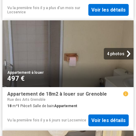
Vu la première fois il y a plus d'un mois
sur
Voir les détails
Locservice
4 photos
Appartement
·
à louer
497 €
Appartement de 18m2 à louer sur Grenoble
Rue des Arts Grenoble
18
m²
1
Pièce
1
Salle de bain
Appartement
Voir les détails
Vu la première fois il y a 6 jours
sur
Locservice