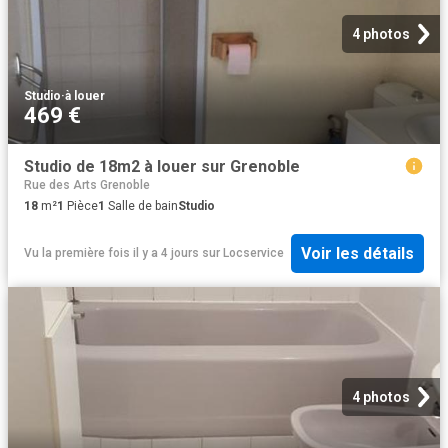
4 photos
Studio
·
à louer
469 €
Studio de 18m2 à louer sur Grenoble
Rue des Arts Grenoble
18
m²
1
Pièce
1
Salle de bain
Studio
Voir les détails
Vu la première fois il y a 4 jours
sur
Locservice
4 photos