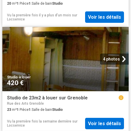
20
m²
1
Pièce
1
Salle de bain
Studio
Vu la première fois il y a plus d'un mois
sur
Voir les détails
Locservice
4 photos
Studio
·
à louer
420 €
Studio de 23m2 à louer sur Grenoble
Rue des Arts Grenoble
23
m²
1
Pièce
1
Salle de bain
Studio
Vu la première fois la semaine dernière
sur
Voir les détails
Locservice