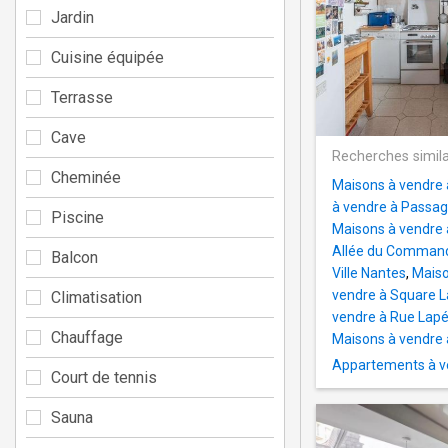
Jardin
Cuisine équipée
Terrasse
Cave
Recherches simila
Cheminée
Maisons à vendre 
à vendre à Passag
Piscine
Maisons à vendre 
Allée du Command
Balcon
Ville Nantes
,
Maiso
vendre à Square 
Climatisation
vendre à Rue Lap
Chauffage
Maisons à vendre 
Appartements à v
Court de tennis
Sauna