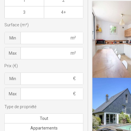
1
2
3
4+
Surface (m²)
Min
Max
Prix (€)
Min
Max
Type de propriété
Tout
Appartements