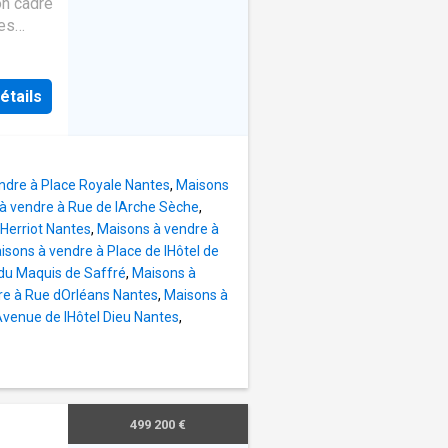
on cadre
des
,
0 et
étails
par ses
sée se
re,
ndre à Place Royale Nantes
,
Maisons
ier
à vendre à Rue de lArche Sèche
,
plus de
Herriot Nantes
,
Maisons à vendre à
ieu une
isons à vendre à Place de lHôtel de
ne
du Maquis de Saffré
,
Maisons à
nier
re à Rue dOrléans Nantes
,
Maisons à
cune
Avenue de lHôtel Dieu Nantes
,
volumes
 %
ours) -
499 200 €