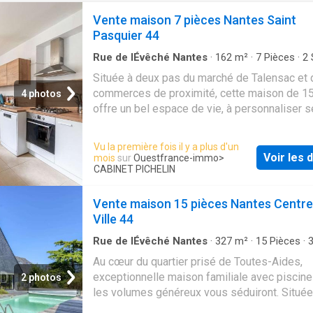
Vente maison 7 pièces Nantes Saint
Pasquier 44
Rue de lÉvêché Nantes
·
162
m²
·
7
Pièces
·
2
de bain
·
Maison
·
Terrasse
·
Parking
Située à deux pas du marché de Talensac et
commerces de proximité, cette maison de 1
4 photos
offre un bel espace de vie, à personnaliser s
vos goûts et vos besoins. Avec sa jolie façad
séduira par son potentiel et sa localisation ce
Vu la première fois il y a plus d'un
idéale pour ceux qui souhaitent profiter de
Voir les d
mois
sur
Ouestfrance-immo
>
l'animation du quartier tout en étant à proxim
CABINET PICHELIN
transports et des écoles. La maison se com
rez-de-chaussée d'une vaste entrée avec pla
Vente maison 15 pièces Nantes Centre
d'une double réception donnant sur la terrass
Ville 44
grande cuisine dinatoire, d'une arrière cuisine
Rue de lÉvêché Nantes
·
327
m²
·
15
Pièces
·
WC indépendant avec lave-mains. Au premier
de bain
·
Maison
·
Cave
·
Parking
·
Piscine
Au cœur du quartier prisé de Toutes-Aides,
un palier dessert trois belles chambres et un
exceptionnelle maison familiale avec piscine
de bains avec WC? Au second niveau, un gra
2 photos
les volumes généreux vous séduiront. Située
palier dessert deux autre chambres ainsi qu'
calme d'une impasse privée et paisible, cett
salle d'eau avec WC et un espace grenier. Cô