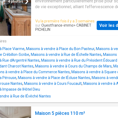
environnement particulièrement prisé pour s
4 photos
de vie exceptionnel, alliant l'effervescence 
commerces du centre-ville à la sérénité des
promenades bucoliques de l'Ile de Versailles
Vu la première fois il y a 3 semaines
charmante maison de ville. Construite en 187
Voir les d
sur
Ouestfrance-immo
> CABINET
répartie sur 3 niveaux, cette demeure séduit 
PICHELIN
éléments d'époque: parquets et cheminée
ires
soigneusement conservés. Le rez-de-chaus
compose d'une entrée, d'une première chamb
à Place Viarme
,
Maisons à vendre à Place du Bon Pasteur
,
Maisons à ve
d'une salle d'eau et WC indépendant. Au prem
e Crébillon-Scribe
,
Maisons à vendre à Rue de lÉchelle Nantes
,
Maisons 
étage, la pièce de réception cathédrale avec 
à Rue dArgentré Nantes
,
Maisons à vendre à Rue du Président Édouard 
5 mètres de hauteur sous plafond donne au l
ant Charcot Nantes
,
Maisons à vendre à Cours du Champs de Mars
,
Ma
atmosphère singulière. Il est complété par u
ns à vendre à Place du Commerce Nantes
,
Maisons à vendre à Square 
cuisine et une salle de bains avec WC. Le der
La Pérouse
,
Maisons à vendre à Place de lÉcluse Nantes
,
Maisons à vend
étage offre deux vastes chambres avec cha
érouse Nantes
,
Maisons à vendre à Cours Foucault
,
Maisons à vendre à 
une mezzanine. Une demeure d'époque aux 
à Impasse de lHôtel Dieu
généreux, à venir découvrir sans tarder. (5.50
endre à Rue de lÉvêché Nantes
d'honoraires TTC à la charge de l'acquéreur.)
Copropriété de 2 lots (Pas de procédure en c
dont 2 lots habitation
Maison 5 pièces 110 m²