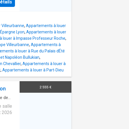
étails
re
Part-
ur,
t d'un
/
 Villeurbanne
,
Appartements à louer
hine à
lÉpargne Lyon
,
Appartements à louer
 louer à Impasse Professeur Roche
,
ope Villeurbanne
,
Appartements à
ements à louer à Rue du Palais dÉté
et Napoléon Bullukian
,
 Chevallier
,
Appartements à louer à
t
,
Appartements à louer à Part-Dieu
2 555 €
yon
le de
 salle
ût 2026