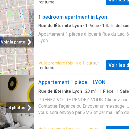
rentumo
1 bedroom apartment in Lyon
Rue de lÉternité Lyon
·
1
Pièce
·
1
Salle de bai
Appartement
Appartement 1 pièces à louer à Rue du Lac, 
Lyon
Voir la photo
Vu la première fois il y a 1 jour
sur
Voir les d
rentumo
Appartement 1 pièce – LYON
Rue de lÉternité Lyon
·
23
m²
·
1
Pièce
·
1
Salle
·
Appartement
·
Ascenseur
PRENEZ VOTRE RENDEZ-VOUS: Cliquez sur
Contacter l'agence ou Envoyer un message. U
4 photos
vous sera envoyé par SMS et par mail afin de
valider votre dossier pour obtenir un rendez-
123 RUE TÊTE D'OR PROCHE DE LA
PART-D
Vu la première fois il y a 2 jours
sur