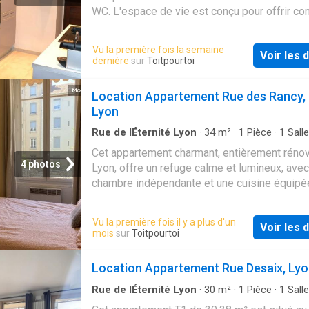
WC. L'espace de vie est conçu pour offrir con
commodité durant votre séjour. Avec un tarif 
Vu la première fois la semaine
Voir les d
dernière
sur
Toitpourtoi
Location Appartement Rue des Rancy,
Lyon
Rue de lÉternité Lyon
·
34
m²
·
1
Pièce
·
1
Salle
·
Appartement
·
Cuisine équipée
Cet appartement charmant, entièrement réno
4 photos
Lyon, offre un refuge calme et lumineux, ave
chambre indépendante et une cuisine équipé
neuve. La salle de bain et les toilettes sont
séparées pou…
Vu la première fois il y a plus d'un
Voir les d
mois
sur
Toitpourtoi
Location Appartement Rue Desaix, Ly
Rue de lÉternité Lyon
·
30
m²
·
1
Pièce
·
1
Salle
·
Appartement
·
Ascenseur
·
Cuisine équipée