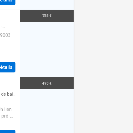
755 €
n
·
69003
étails
490 €
 de bain
n lien
 pré-
vous.
IEU
ET