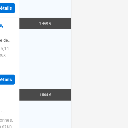
étails
1 460 €
e,
le de
65,11
eux
 de bain
étails
1 504 €
n
·
sonnes,
 et un