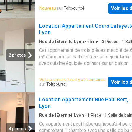
Voir les d
Nouveau
sur
Toitpourtoi
Location Appartement Cours Lafayett
Lyon
Rue de lÉternité Lyon
·
65
m²
·
3
Pièces
·
1
Sal
bain
·
Appartement
·
Balcon
·
Cuisine équipée
Cet appartement de trois pièces meublé de 
2 photos
m² comporte un hall d'entrée, un séjour lumin
avec cuisine équipée donnant sur un balcon
agréable, deux chambres côté cour, une salle
et des…
Vu la première fois il y a 2 semaines
Voir les d
sur
Toitpourtoi
Location Appartement Rue Paul Bert,
Lyon
Rue de lÉternité Lyon
·
1
Pièce
·
1
Salle de bai
Appartement
Ce appartement peut héberger jusqu'à 4 per
4 photos
comprenant 1 chambre avec une salle de bain