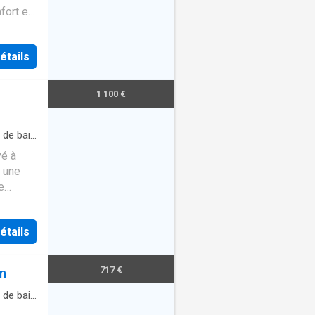
fort et
d…
étails
1 100 €
 de bain
vé à
c une
e
étails
717 €
on
 de bain