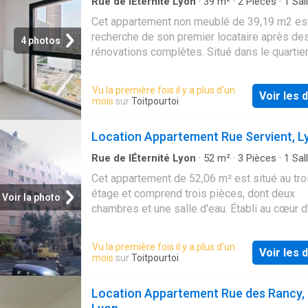
Rue de lÉternité Lyon
·
39
m²
·
2
Pièces
·
1
Sal
bain
·
Appartement
Cet appartement non meublé de 39,19 m2 est
recherche de son premier locataire après de
4 photos
rénovations complètes. Situé dans le quartie
dynamique de la
Part-Dieu
, reconnu comme 
deuxième centre-…
Vu la première fois il y a plus d'un
Voir les d
mois
sur
Toitpourtoi
Location Appartement Rue Servient, L
Rue de lÉternité Lyon
·
52
m²
·
3
Pièces
·
1
Sal
bain
·
Appartement
Cet appartement de 52,06 m² est situé au tr
étage et comprend trois pièces, dont deux
Voir la photo
chambres et une salle d'eau. Établi au cœur d
zone commerciale, il permet un accès facile 
commodit…
Vu la première fois il y a plus d'un
Voir les d
mois
sur
Toitpourtoi
Location Appartement Rue des Rancy,