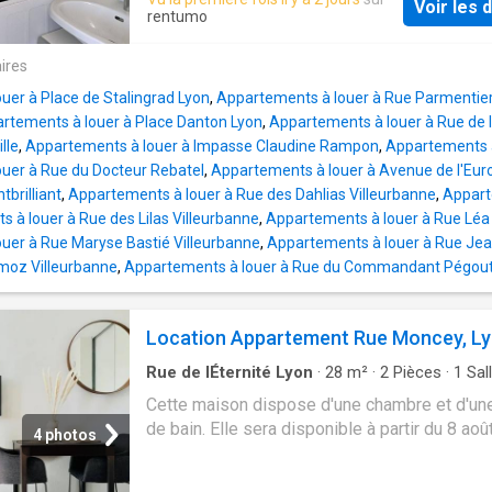
Voir les d
A 6 MINUTES A PIED DU METRO B (Arrêt Ga
rentumo
Dieu
- V.Merle), au 5ème étage avec ascense
venez découvrir ce Studio lumineux disposan
ires
coin cuisine, d'une pièce de vie dotée d'un lit
uer à Place de Stalingrad Lyon
,
Appartements à louer à Rue Parmentier
armoire, et d'une salle d'eau avec WC et mac
rtements à louer à Place Danton Lyon
,
Appartements à louer à Rue de 
laver Eau froide comprise dans les charges
lle
,
Appartements à louer à Impasse Claudine Rampon
,
Appartements à
collectives
uer à Rue du Docteur Rebatel
,
Appartements à louer à Avenue de l'Eur
tbrilliant
,
Appartements à louer à Rue des Dahlias Villeurbanne
,
Appart
 à louer à Rue des Lilas Villeurbanne
,
Appartements à louer à Rue Léa 
uer à Rue Maryse Bastié Villeurbanne
,
Appartements à louer à Rue Jean
oz Villeurbanne
,
Appartements à louer à Rue du Commandant Pégou
Location Appartement Rue Moncey, L
Rue de lÉternité Lyon
·
28
m²
·
2
Pièces
·
1
Sal
bain
·
Appartement
Cette maison dispose d'une chambre et d'une
de bain. Elle sera disponible à partir du 8 ao
4 photos