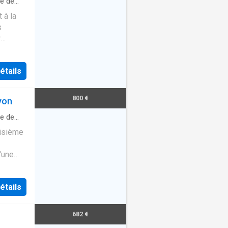
le de
 à la
s
r
le
étails
800 €
yon
le de
oisième
'une
aux
étails
682 €