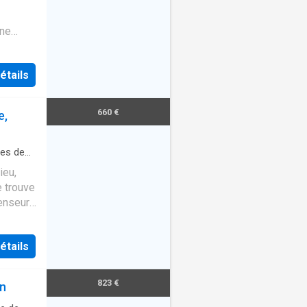
ine
on,
étails
660 €
e,
les de
ieu,
e trouve
enseur.
étails
823 €
on