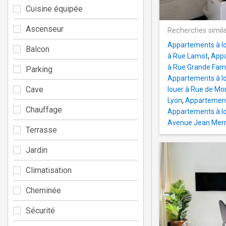
Cuisine équipée
Ascenseur
Recherches simila
Appartements à lo
Balcon
à Rue Lamot
,
Appa
à Rue Grande Fami
Parking
Appartements à lo
Cave
louer à Rue de Mon
Lyon
,
Appartements
Chauffage
Appartements à lo
Avenue Jean Merm
Terrasse
Jardin
Climatisation
Cheminée
Sécurité