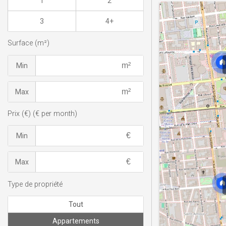
1
2
3
4+
Surface (m²)
Min
Max
Prix (€) (€ per month)
Min
Max
Type de propriété
Tout
Appartements