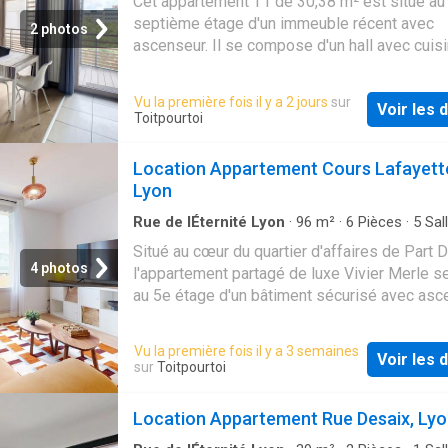
Cet appartement T1 de 30,38 m² est situé au
septième étage d'un immeuble récent avec
2 photos
ascenseur. Il se compose d'un hall avec cuis
équipée (réfrigérateur, hotte, plaque de cuiss
lave-vaisselle,…
Vu la première fois il y a 2 jours
sur
Voir les d
Toitpourtoi
Location Appartement Cours Lafayett
Lyon
Rue de lÉternité Lyon
·
96
m²
·
6
Pièces
·
5
Sal
bain
·
Appartement
·
Ascenseur
Situé au cœur du quartier d'affaires de Part D
4 photos
l'appartement partagé de luxe Vivier Merle s
au 5e étage d'un bâtiment sécurisé avec asc
S'étendant sur 100 m², il a été récemment…
Vu la première fois il y a 3 semaines
Voir les d
sur
Toitpourtoi
Location Appartement Rue Desaix, Ly