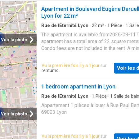
Apartment in Boulevard Eugène Deruell
Lyon for 22 m²
Rue de lÉternité Lyon
·
22
m²
·
1
Pièce
·
1
Salle
·
Appartement
The apartment is available from2026-08-11.
Voir la photo
apartment has a total area of 22 square mete
Condo fees are not included in the rent. A m
stay of 6 month(s) is required. It is possible
directly online
Vu la première fois il y a 1 jour
sur
Voir les d
rentumo
1 bedroom apartment in Lyon
Rue de lÉternité Lyon
·
1
Pièce
·
1
Salle de bai
Appartement
Appartement 1 pièces à louer à Rue Paul Bert
69003 Lyon
Voir la photo
Vu la première fois il y a 1 jour
sur
Voir les d