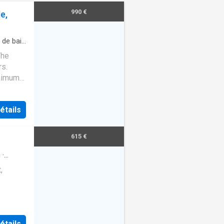
990 €
e,
 de bain
The
rs.
inimum
 to book
étails
615 €
n
·
,
étails